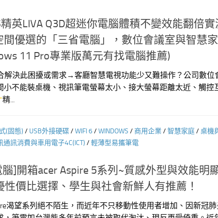
S精英LIVA Q3D超迷你電腦體積不變效能翻倍實
空間優選的「三省電腦」，數位會議室與智慧家
ows 11 Pro專業版萬元有找電腦推薦)
3D適合解決此困擾或需求→客廳智慧電視功能少又難操作？公司數位
間小不能裝桌機、視訊筆電螢幕太小、接大螢幕距離太近、觸控
精...
式(固態)
/
USB外接硬碟
/
WIFI 6
/
WINDOWS
/
商用企業
/
智慧家庭
/
桌機
訊通訊消費與車用電子4C(ICT)
/
輕薄型易攜筆電
腦]開箱acer Aspire 5系列~質感外型與效能
H優性價比選擇、學生與社會新鮮人有推薦！
Aspire渴望系列絕不陌生，而近年不只移動性使用者增加、因新冠
求，筆電如台灣熊多年前預言未被取代淘汰、現反更受倚重。近