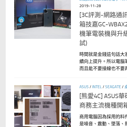
2019-11-28
[3C評測-網路通訊
箱技嘉GC-WB
機筆電裝機與升級改
試)
時間就是金錢這句話大
續向上提升。所以電腦
而且能不要接線也不要再插
ASUS
/
INTEL
/
SEAGATE
/
[熊愛4C] ASUS華碩 
商務主流機種開
商用電腦因為採用的料
是噪音、震動、墜落、