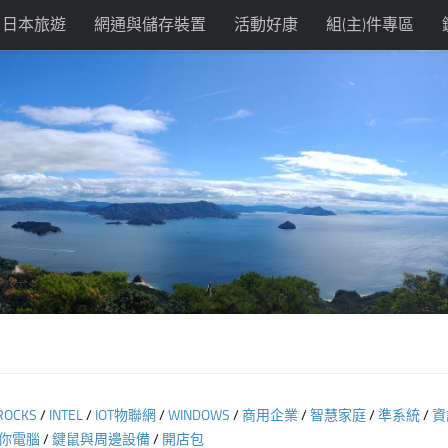
日本旅遊
網通與儲存裝置
活動好康
組(主)件專區
-ROCKS
/
INTEL
/
IOT物聯網
/
WINDOWS
/
商用企業
/
智慧家庭
/
準系統
/
資
你電腦
/
鍵鼠與周邊設備
/
開店包