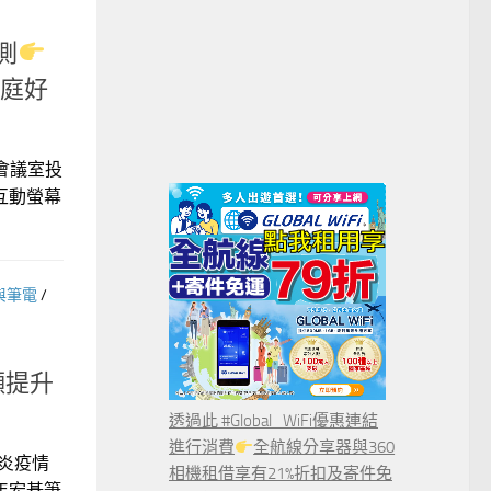
測
庭好
會議室投
互動螢幕
與筆電
/
明顯提升
透過此 #Global_WiFi優惠連結
進行消費
全航線分享器與360
肺炎疫情
相機租借享有21%折扣及寄件免
年宏碁筆