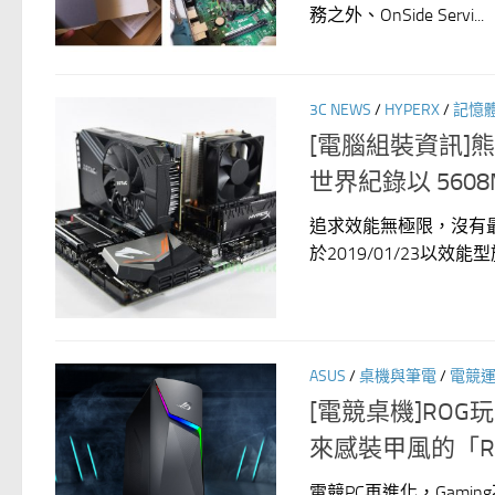
務之外、OnSide Servi...
3C NEWS
/
HYPERX
/
記憶
[電腦組裝資訊]熊愛
世界紀錄以 560
追求效能無極限，沒有最
於2019/01/23以效能型旗
ASUS
/
桌機與筆電
/
電競
[電競桌機]RO
來感裝甲風的「ROG
電競PC再進化，Gamin