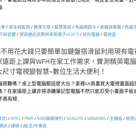
..
企業
/
安全與監控
/
教學文章
/
智慧家庭
/
有線網路卡
/
桌機與筆電
/
熊愛
示與音響
/
資訊通訊消費與車用電子4C(ICT)
/
迷你電腦
/
電視盒
測]不用花大錢只要簡單加鍵盤搭滑鼠利用現有電
遠距上課與WFH在家工作需求，實測精英電腦E
家裡大尺寸電視變智慧~數位生活大便利！
腦很難嗎？桌上型電腦都這麼大台？家裡4K高畫質大電視畫面超
換？在家遠距上課非得添購筆記型電腦不然只能忍受小畫面平板
高有經...
碟式)
/
INTEL
/
PMR
/
RAID磁碟陣列
/
SEAGATE
/
WINDOWS
/
主機板
/
商用
網訊
/
硬碟
/
組(主)件專區