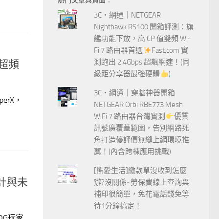
熱門文章與頁面︰
字:
3C‧網通｜NETGEAR
Nighthawk RS100 開箱評測：旗
艦功能下放，高 CP 值雙頻 Wi-
Fi 7 路由器首選
Fast.com 實
測跑出 2.4Gbps 超飆網速！(同
破超頻
級距分享器最強硬體
)
3C‧網通｜穿牆神器開箱
erX，
NETGEAR Orbi RBE773 Mesh
WiFi 7 路由器台灣實測
優質
訊號廣覆蓋範圍，告別網路死
角打造優評價無縫上網環境推
薦！(內含跨棟應用挑戰)
[熊愛生活]繳款單沒收到怎麼
計與未
辦?沒關係~勞保費線上查詢與
補印很簡單，免花電話錢免等
待1分鐘搞定！
OG玩家