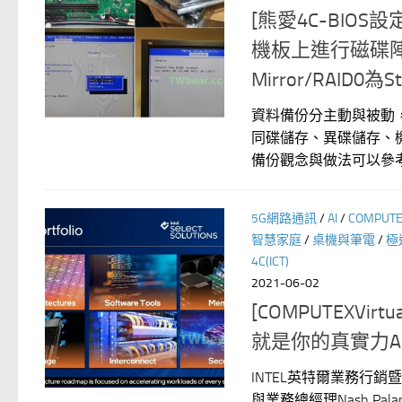
[熊愛4C-BIOS設
機板上進行磁碟陣列設定
Mirror/RAID0為Str
資料備份分主動與被動
同碟儲存、異碟儲存、機
備份觀念與做法可以參考→
5G網路通訊
/
AI
/
COMPUT
智慧家庭
/
桌機與筆電
/
極
4C(ICT)
2021-06-02
[COMPUTEXVi
就是你的真實力AI 
INTEL英特爾業務行
與業務總經理Nash Palan