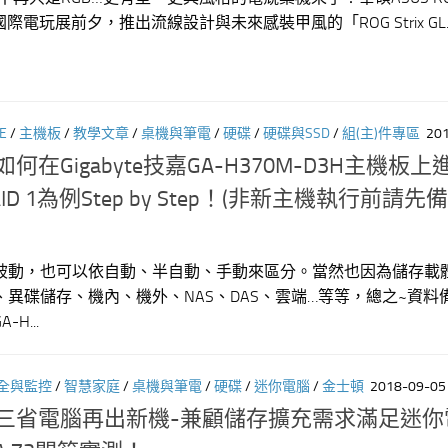
國際電玩展前夕，推出流線設計與未來感裝甲風的「ROG Strix GL..
E
/
主機板
/
教學文章
/
桌機與筆電
/
硬碟
/
硬碟與SSD
/
組(主)件專區
20
]如何在Gigabyte技嘉GA-H370M-D3H主機板
D 1為例Step by Step！(非新主機執行前請先
被動，也可以依自動、半自動、手動來區分。當然也因為儲存載
異碟儲存、機內、機外、NAS、DAS、雲端…等等，總之~資料
H...
全與監控
/
智慧家庭
/
桌機與筆電
/
硬碟
/
迷你電腦
/
金士頓
2018-09-05
ECS三省電腦再出新機-兼顧儲存擴充需求滿足迷