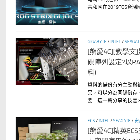
共和國在2019TGS台灣
GIGABYTE
/
INTEL
/
SEAGAT
[熊愛4C][教學文
碟陣列設定?以RAI
料)
資料的備份有分主動與
異，可以分為同碟儲存、
要！這一篇分享的技嘉GA-
ECS
/
INTEL
/
SEAGATE
/
安
[熊愛4C]精英