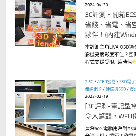
2024-04-30
3C評測‧開箱EC
省錢、省電、省
夥伴！(內建Wind
本評測主角LIVA Q
影機亮度彩度不佳？空
程式支援受限…這時候
2.5G
/
ACER宏碁
/
SSD電子
無線網卡
/
硬碟與SSD
/
資
2022-02-19
[3C評測-筆記型電
令人驚豔，WF
資深acer電腦用戶對
分流上班、遠距工作需