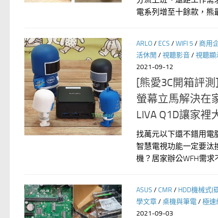
電系列增至十餘款，熊最.
ARLO
/
ECS
/
WIFI 5
/
商用
活休閒
/
視聽影音
/
視聽顯
2021-09-12
[熊愛3C開箱評
螢幕立馬解決在家
LIVA Q1D讓
找萬元以下還不錯用電
智慧電視功能一定要汰
機？居家辦公WFH需求不
ASUS
/
CMR
/
HDD機械式(
學文章
/
桌機與筆電
/
極速
2021-09-03