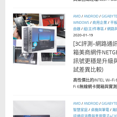
AMD
/
ANDROID
/
GIGABYT
WINDOWS
/
商用企業
/
平
由器
/
組(主)件專區
/
網路
2020-01-19
[3C評測-網路通訊
箱美商網件NET
訊號更穩是升級與改
試差異比較)
高性價比的INTEL Wi-F
Fi 6無線網卡開箱與實測中(*
AMD
/
ANDROID
/
GIGABYT
智慧家庭
/
桌機與筆電
/
瀚
訊通訊消費與車用電子4C(IC