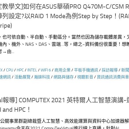
定教學文]如何在ASUS華碩PRO Q470M-C/CSM R
?以RAID 1 Mode為例Step by Step！(RA
ipe)
，也可依自動、半自動、手動區分。當然也因為儲存載體差異，
內、機外、NAS、DAS、雲端…等，總之~資料備份很重要！想
由...
EX
/
CPU
/
HPC
/
INTEL
/
WIFI 6
/
商用企業
/
平板手機通訊
/
採訪報導
/
新
速網訊
/
活動展覽
/
瀚錸科技
/
網路與儲存
/
視聽影音
/
資訊通訊消費與車
rtual報導] COMPUTEX 2021 英特爾人工智慧演講
and HPC！
銷暨公關事業群副總裁暨人工智慧、高效能運算與資料中心加速器
iswamy今天在2021 CompuTexVirtual進行線上直播，針對AI...