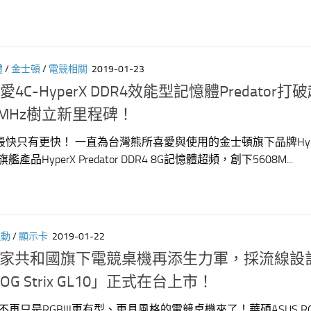
體
/
金士頓
/
電競相關
2019-01-23
4C-HyperX DDR4效能型記憶體Predator打
8MHz樹立新里程碑！
快只有更快！ 一直為台灣熊所喜愛與使用的金士頓旗下品牌Hyp
艦產品HyperX Predator DDR4 8G記憶體超頻，創下5608M...
運動
/
顯示卡
2019-01-22
G玩家共和國旗下電競桌機再添生力軍，採流線設
 Strix GL10」正式在台上市！
g不再只是RGB!!!更有型、更具風格的電競桌機來了！華碩ASUS R