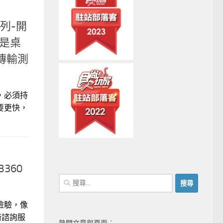
系列-開
升是桌
x傳輸測
，必須持
要更快，
 B360
搜
尋
關
檢驗，像
鍵
術諮詢服