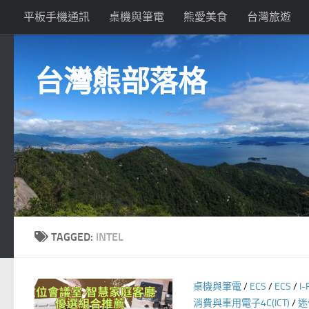
平板手機通訊
桌機與筆電
熊愛美食
台灣旅遊
Skip to content
台灣熊部落格
TAGGED:
INTEL
桌機與筆電
/
ECS
/
ECS
/
I
消費與車用電子4C(ICT)
/
迷