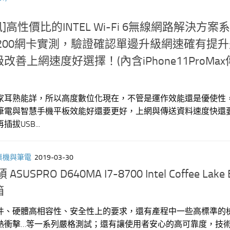
]高性價比的INTEL Wi-Fi 6無線網路解決方案
AX200網卡實測，驗證確認單邊升級網速確有提
善上網速度好選擇！(內含iPhone11ProMa
家耳熟能詳，所以高度數位化現在，不管是運作效能還是優使性
筆電與智慧手機平板效能好還要更好，上網與傳送資料速度快還
拔USB...
桌機與筆電
2019-03-30
ASUSPRO D640MA I7-8700 Intel Coffee Lake
箱
件、硬體高相容性、安全性上的要求，還有產程中一些高標準的
熱衝擊…等一系列嚴格測試；還有讓使用者安心的高可靠度，技