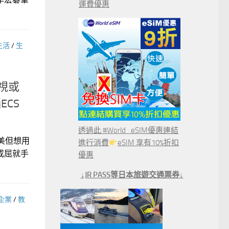
運費優惠
生活
/
生
視或
CS
透過此 #World_eSIM優惠連結
美但想用
進行消費
eSIM 享有10%折扣
或屈就手
優惠
↓JR PASS等日本旅遊交通票券↓
企業
/
教