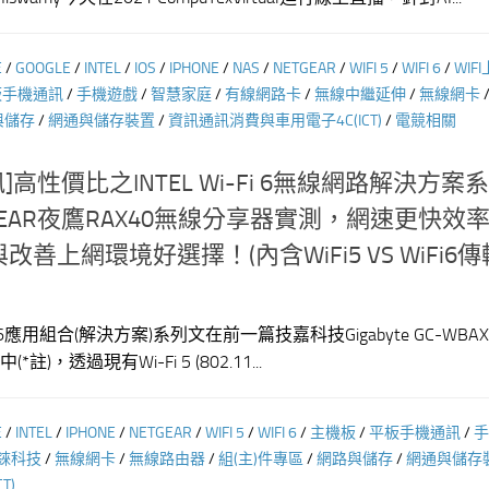
E
/
GOOGLE
/
INTEL
/
IOS
/
IPHONE
/
NAS
/
NETGEAR
/
WIFI 5
/
WIFI 6
/
WIF
板手機通訊
/
手機遊戲
/
智慧家庭
/
有線網路卡
/
無線中繼延伸
/
無線網卡
與儲存
/
網通與儲存裝置
/
資訊通訊消費與車用電子4C(ICT)
/
電競相關
]高性價比之INTEL Wi-Fi 6無線網路解決方案
GEAR夜鷹RAX40無線分享器實測，網速更快效
善上網環境好選擇！(內含WiFi5 VS WiFi6
i 6應用組合(解決方案)系列文在前一篇技嘉科技Gigabyte GC-WBAX2
註)，透過現有Wi-Fi 5 (802.11...
E
/
INTEL
/
IPHONE
/
NETGEAR
/
WIFI 5
/
WIFI 6
/
主機板
/
平板手機通訊
/
手
錸科技
/
無線網卡
/
無線路由器
/
組(主)件專區
/
網路與儲存
/
網通與儲存
T)