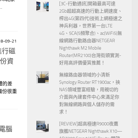
[3C-行動通訊]開箱最高可達
.
2Gb超超高速的行動上網速度、
榨出4G(第四代)技術上網極速之
神兵利器，世界第一台LTE
4G、5CA(5頻聚合)、ac(WiFi5)無
線網路行動路由器NETGEAR
18-09-21
Nighthawk M2 Mobile
上進行磁
Router(MR2100)台灣街頭實測-
備份資
好用高評價優質推薦！
無線路由器領域的小清新
Synology Router RT1900ac，挾
體的差
NAS領域豐富經驗，用親切的
備份很重
介面與內建套件中心來滿足你
對無線網路與個人儲存的需
求！
[REVIEW]超高極速R9000夜鷹
你電腦
旗艦NETGEAR Nighthawk X10—