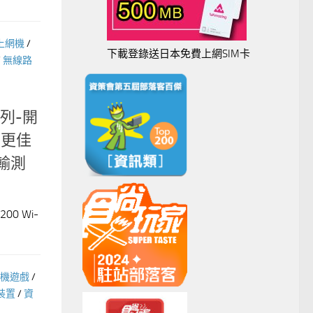
I上網機
/
下載登錄送日本免費上網SIM卡
/
無線路
系列-開
率更佳
傳輸測
00 Wi-
機遊戲
/
裝置
/
資