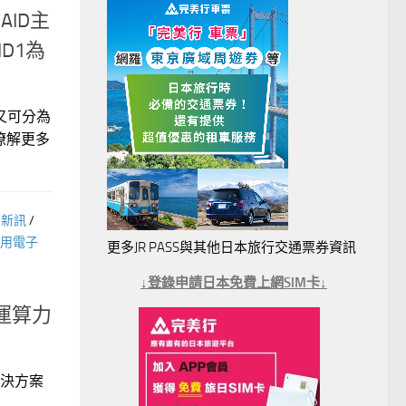
AID主
ID1為
又可分為
瞭解更多
聞新訊
/
用電子
更多JR PASS與其他日本旅行交通票券資訊
↓登錄申請日本免費上網SIM卡↓
-運算力
解決方案