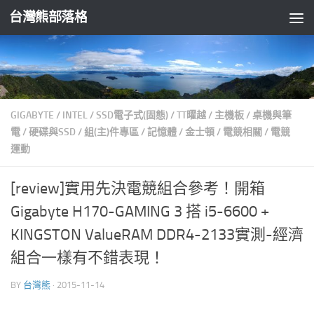
台灣熊部落格
Skip to content
GIGABYTE
/
INTEL
/
SSD電子式(固態)
/
TT曜越
/
主機板
/
桌機與筆
電
/
硬碟與SSD
/
組(主)件專區
/
記憶體
/
金士頓
/
電競相關
/
電競
運動
[review]實用先決電競組合參考！開箱
Gigabyte H170-GAMING 3 搭 i5-6600 +
KINGSTON ValueRAM DDR4-2133實測-經濟
組合一樣有不錯表現！
BY
台灣熊
·
2015-11-14