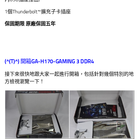
1個Thunderbolt™擴充子卡插座
保固期限 原廠保固五年
(^(T)^)
開箱
GA-H170-GAMING 3 DDR4
接下來很快地跟大家一起進行開箱，包括針對幾個特別的地
方檢視瀏覽一下！