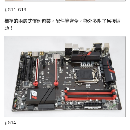
§ G11-G13
標準的兩層式慣例包裝，配件算齊全，額外多附了易接插
頭！
§ G14