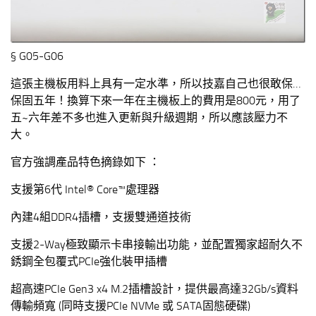
§ G05-G06
這張主機板用料上具有一定水準，所以技嘉自己也很敢保…
保固五年！換算下來一年在主機板上的費用是800元，用了
五~六年差不多也進入更新與升級週期，所以應該壓力不
大。
官方強調產品特色摘錄如下 ：
支援第6代 Intel® Core™處理器
內建4組DDR4插槽，支援雙通道技術
支援2-Way極致顯示卡串接輸出功能，並配置獨家超耐久不
銹鋼全包覆式PCIe強化裝甲插槽
超高速PCIe Gen3 x4 M.2插槽設計，提供最高達32Gb/s資料
傳輸頻寬 (同時支援PCIe NVMe 或 SATA固態硬碟)