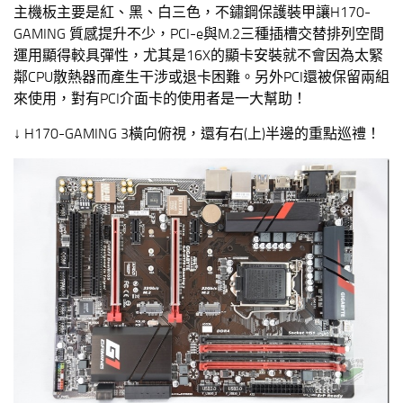
主機板主要是紅、黑、白三色，不鏽鋼保護裝甲讓H170-
GAMING 質感提升不少，PCI-e與M.2三種插槽交替排列空間
運用顯得較具彈性，尤其是16X的顯卡安裝就不會因為太緊
鄰CPU散熱器而產生干涉或退卡困難。另外PCI還被保留兩組
來使用，對有PCI介面卡的使用者是一大幫助！
↓ H170-GAMING 3橫向俯視，還有右(上)半邊的重點巡禮！