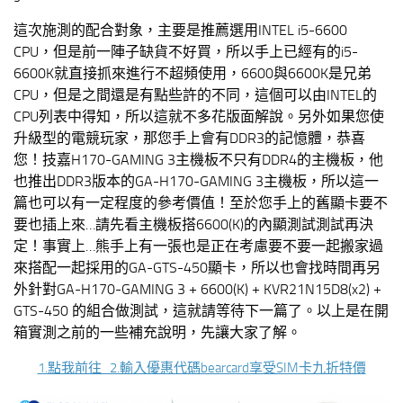
這次施測的配合對象，主要是推薦選用INTEL i5-6600
CPU，但是前一陣子缺貨不好買，所以手上已經有的i5-
6600K就直接抓來進行不超頻使用，6600與6600K是兄弟
CPU，但是之間還是有點些許的不同，這個可以由INTEL的
CPU列表中得知，所以這就不多花版面解說。另外如果您使
升級型的電競玩家，那您手上會有DDR3的記憶體，恭喜
您！技嘉H170-GAMING 3主機板不只有DDR4的主機板，他
也推出DDR3版本的GA-H170-GAMING 3主機板，所以這一
篇也可以有一定程度的參考價值！至於您手上的舊顯卡要不
要也插上來…請先看主機板搭6600(K)的內顯測試測試再決
定！事實上…熊手上有一張也是正在考慮要不要一起搬家過
來搭配一起採用的GA-GTS-450顯卡，所以也會找時間再另
外針對GA-H170-GAMING 3 + 6600(K) + KVR21N15D8(x2) +
GTS-450 的組合做測試，這就請等待下一篇了。以上是在開
箱實測之前的一些補充說明，先讓大家了解。
1.點我前往 2.輸入優惠代碼bearcard享受SIM卡九折特價