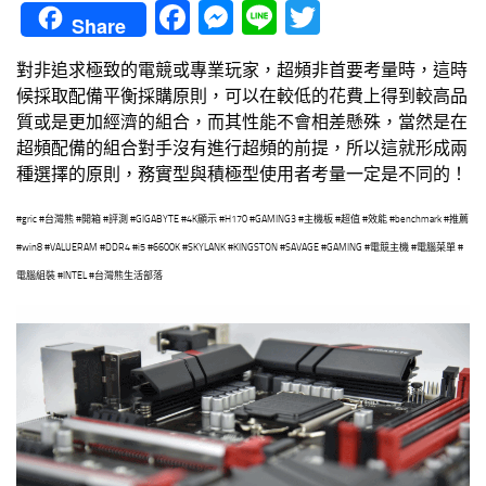
Facebook
Messenger
Line
Twitter
Share
對非追求極致的電競或專業玩家，超頻非首要考量時，這時
候採取配備平衡採購原則，可以在較低的花費上得到較高品
質或是更加經濟的組合，而其性能不會相差懸殊，當然是在
超頻配備的組合對手沒有進行超頻的前提，所以這就形成兩
種選擇的原則，務實型與積極型使用者考量一定是不同的！
#gric #台灣熊 #開箱 #評測 #GIGABYTE #4K顯示 #H170 #GAMING3 #主機板 #超值 #效能 #benchmark #推薦
#win8 #VALUERAM #DDR4 #i5 #6600K #SKYLANK #KINGSTON #SAVAGE #GAMING #電競主機 #電腦菜單 #
電腦組裝 #INTEL
#台灣熊生活部落