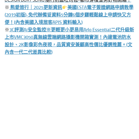
DESIGN BOXY SLING 隨行防盜吐司包-都市穿梭型男好物開箱！
※
熊愛旅行｜2025更新資訊
美國ESTA電子簽證網路申請教學
(2019初版)-免代辦備妥資料5分鐘6個步驟輕鬆線上申請快又方
便！(內含美國入境旅客APIS 資料輸入)
※
3C評測Ai安全監控※更輕更小更易用Arlo Essential二代升級新
上市VMC3050真無線雲端網路攝影機開箱實測！內建電池防水
設計、2K影像彩色夜視，品質資安兼顧高性價比優選推薦。(文
內含一代二代差異比較)