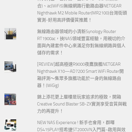
合)、ac(WiFi5)無線網路行動路由器NETGEAR
Nighthawk M2 Mobile Router(MR2100)台灣街頭
實測-好用高評價優質推薦！
無線路由器領域的小清新Synology Router
RT1900ac，挾NAS領域豐富經驗，用親切的介
面與內建套件中心來滿足你對無線網路與個人
儲存的需求！
[REVIEW]超高極速R9000夜鷹旗艦NETGEAR
Nighthawk X10—AD7200 Smart WiFi Router開
箱評測～集眾多旗艦功能於一身的無線路由
器！(WiGig)
錦上添花更上層樓是玩家追求的極致，開箱
Creative Sound Blaster SB-ZX實測享受音質與戰
力的再提升！
NEW NAS Experience ! 新手也會用，群暉
DS415PLAY搭希捷ST2000VN入門篇~啟用與效