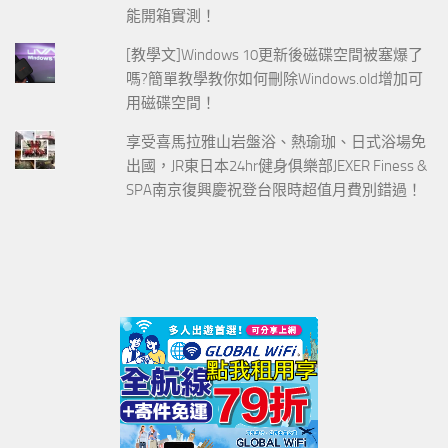
能開箱實測！
[教學文]Windows 10更新後磁碟空間被塞爆了
嗎?簡單教學教你如何刪除Windows.old增加可
用磁碟空間！
享受喜馬拉雅山岩盤浴、熱瑜珈、日式浴場免
出國，JR東日本24hr健身俱樂部JEXER Finess &
SPA南京復興慶祝登台限時超值月費別錯過！