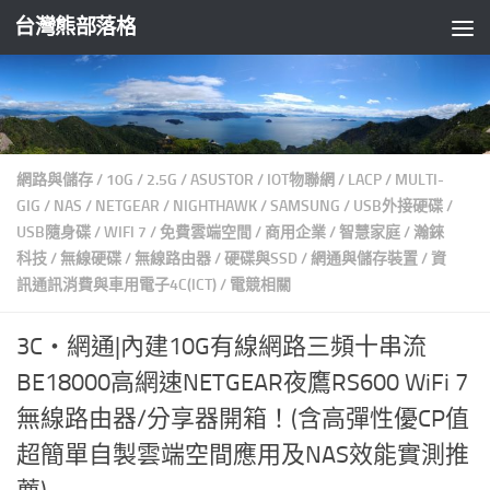
台灣熊部落格
Skip to content
網路與儲存
/
10G
/
2.5G
/
ASUSTOR
/
IOT物聯網
/
LACP
/
MULTI-
GIG
/
NAS
/
NETGEAR
/
NIGHTHAWK
/
SAMSUNG
/
USB外接硬碟
/
USB隨身碟
/
WIFI 7
/
免費雲端空間
/
商用企業
/
智慧家庭
/
瀚錸
科技
/
無線硬碟
/
無線路由器
/
硬碟與SSD
/
網通與儲存裝置
/
資
訊通訊消費與車用電子4C(ICT)
/
電競相關
3C‧網通|內建10G有線網路三頻十串流
BE18000高網速NETGEAR夜鷹RS600 WiFi 7
無線路由器/分享器開箱！(含高彈性優CP值
超簡單自製雲端空間應用及NAS效能實測推