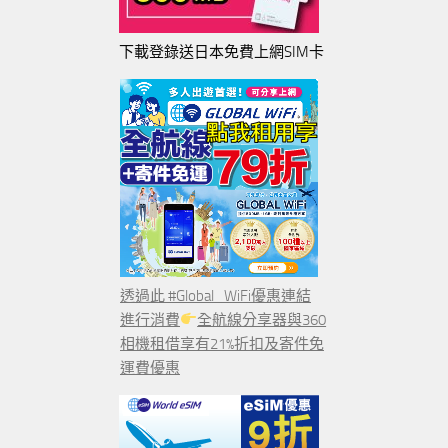
下載登錄送日本免費上網SIM卡
透過此 #Global_WiFi優惠連結
進行消費
全航線分享器與360
相機租借享有21%折扣及寄件免
運費優惠