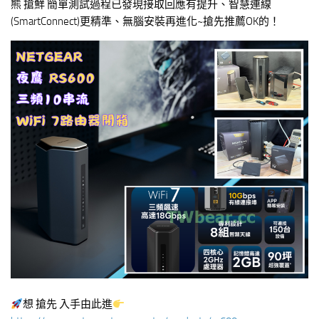
熊 搶鮮 簡單測試過程已發現接取回應有提升、智慧連線
(SmartConnect)更精準、無腦安裝再進化~搶先推薦OK的！
想 搶先 入手由此進