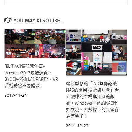
YOU MAY ALSO LIKE...
[熊愛4C]電競嘉年華-
WirForce2017現場速覽，
BYOC區熱血LANPARTY、VR
嶄新型態的「WD與你認識
遊戲體驗不要錯過！
NAS的應用 技術研討會」看
2017-11-24
到硬碟的架構與深層的數
據，Windows平台的NAS開
始展現，大數據下的大儲存
更有趣了！
2014-12-23