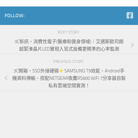
FOLLOW:
NEXT STORY
3C新訊‧消費性電子(醫療和健身領域)｜艾邁斯歐司朗
超緊湊晶片LED實現入耳式設備更精準的心率監測
PREVIOUS STORY
3C開箱‧SSD外接硬碟
SAMSUNG T9效能、Android手
機資料傳輸、搭配NETGEAR夜鷹RS600 WiFi 7分享器自製
私有雲端空間實測！