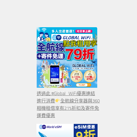
透過此 #Global_WiFi優惠連結
進行消費
全航線分享器與360
相機租借享有21%折扣及寄件免
運費優惠