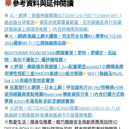
參考資料與延伸閱讀
※
3C‧網通｜穿牆神器開箱NETGEAR Orbi RBE773 Mesh WiFi 7
路由器台灣實測
優質訊號廣覆蓋範圍，告別網路死角打造優
評價無縫上網環境推薦！(內含跨棟應用挑戰)
※
3C‧網通|無線上網大躍進‧完全符合台灣NCC標準NETGEAR
2024最新Wi-Fi 7三頻無線路由器
NIGHTHAWK RS300 BE9300開箱實測！更快、更穩定、低延
時、高抗干擾能力~優評價推薦。
※
3C評測‧網路儲存與硬碟｜2+4配置華芸as5402T小體積高應
用彈性搭配三星990EVO高速SSD組合開箱
WiFi 7無線及Multi-
Gig 2.5G有線存取效能實測
※
自駕旅行3C網通‧日本上網｜甲信越地方Wi-Ho!特樂通eSIM
使用經驗與景點推薦Mapecode導航資訊分享！(內含訂購方式教
學與 #2025冬福長新 趴趴走網速實測)
※
3C評測‧NETGEAR三頻AXE3000夜鷹A8000 USB3.0 Wi-Fi 6E
無線網卡開箱實測(新購與舊網卡升級優選推薦)
※
熊愛生活｜隨身包推薦‧輕巧雅緻安全與創意應用加持XD