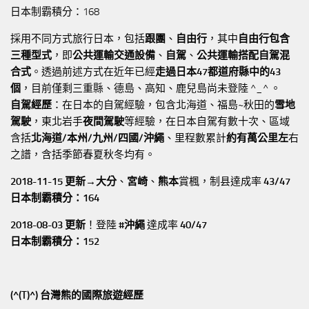
日本制霸積分：168
採用不同方式旅行日本，包括
跟團
、
自由行
，其中
自由行包含
三種型式
，即
公共運輸交通設備
、
自駕
、
公共運輸搭配自駕混
合式
。透過前述方式在近年已經
走過日本47都道府縣中的43
個
，目前僅剩三重縣、德島、高知、鹿兒島尚未登陸 ^_^ 。
自駕經歷
：在日本的自駕經驗，包含北海道、福島~秋田的
雪地
駕駛
，東北岩手
夜間駕駛
等經驗，在日本自駕有數十次、區域
含括
北海道/本州/九州/四國/沖繩
、里程數累計
約有萬公里左
右
之譜，含括季節春夏秋冬均有。
2018-11-15 更新→
大分
、
宮崎
、
熊本
賞楓，制县達成率
43/47
日本制霸積分：164
2018-08-03 更新
！登陸
#沖繩
達成率
40/47
日本制霸積分：152
(^(T)^) 台灣熊的國際旅遊經歷