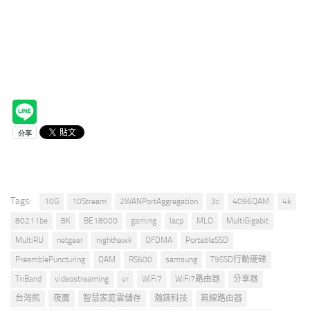
Tags:
10G
10Stream
2WANPortAggregation
3c
4096QAM
4k
80211be
8K
BE18000
gaming
lacp
MLO
MultiGigabit
MultiRU
netgear
nighthawk
OFDMA
PortableSSD
PreamblePuncturing
QAM
RS600
samsung
T9SSD行動硬碟
TriBand
videostreaming
vr
WiFi7
WiFi7路由器
分享器
台灣熊
夜鷹
智慧家庭雲儲存
瀚錸科技
無線路由器