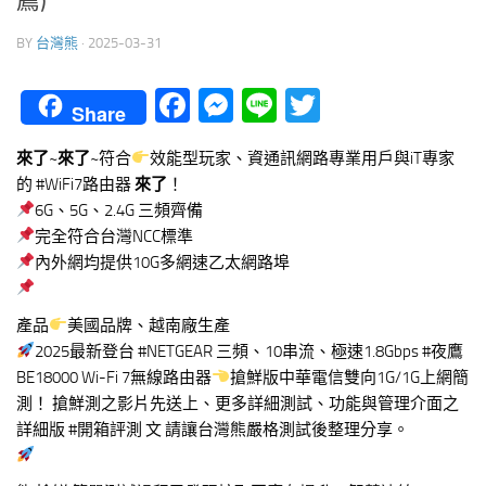
薦)
BY
台灣熊
·
2025-03-31
Facebook
Messenger
Line
Twitter
Share
來了
~
來了
~符合
效能型玩家、資通訊網路專業用戶與iT專家
的 #WiFi7路由器
來了
！
6G、5G、2.4G 三頻齊備
完全符合台灣NCC標準
內外網均提供10G多網速乙太網路埠
產品
美國品牌、越南廠生產
2025最新登台 #NETGEAR 三頻、10串流、極速1.8Gbps #夜鷹
BE18000 Wi-Fi 7無線路由器
搶鮮版中華電信雙向1G/1G上網簡
測！ 搶鮮測之影片先送上、更多詳細測試、功能與管理介面之
詳細版 #開箱評測 文 請讓台灣熊嚴格測試後整理分享。