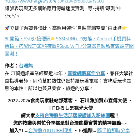
https://www.netgearstore.com.tw/products/rs600
訊號表現與更多網路應用傳輸速度實測…等~持續”鞭測”中
\^o^/。
立即了解高性價比、高應用彈性”自製雲端空間” 由此進
3C開箱‧
SSD
外接硬碟
SAMSUNG T9效能、Android手機資料
傳輸、搭配NETGEAR夜鷹RS600 WiFi 7分享器自製私有雲端空間
實測！
作者：
台灣熊
在ICT資通訊產業經歷近30年，
喜歡網路寫作分享
、兼任大學社
團指導老師、同時基於熱忱仍然持續玩著電腦；貪吃愛玩也是
熊的本性，所以也兼具美食、旅遊的分享。
2022~2024食尚玩家駐站部落客 ‧ 石川縣加賀市宣傳大使 ‧
HITひろしま観光大使
請大家
支持台灣熊生活部落按讚加入粉絲團
喔！
您的按讚與幫忙分享都是對台灣熊最實質的精神鼓勵~.~
加入YT→
台灣熊YOUTUBE頻道
‧ IG追踪→
隨手拍即時分享