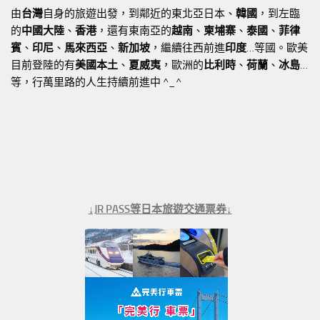
由
台灣
自身的旅遊出發，到鄰近的東北亞日本、
韓國
，到左臨
的
中國大陸
、
香港
，還有東南亞的
越南
、
柬埔寨
、
泰國
、
菲律
賓
、
印尼
、
馬來西亞
、
新加坡
，繼續往西前進
印度
…等國。歐美
目前登陸的有
美國本土
、
夏威夷
，歐洲的
比利時
、
荷蘭
、
冰島
…
等，行萬里路的人生持續前進中 ^_^
↓JR PASS等日本旅遊交通票券↓