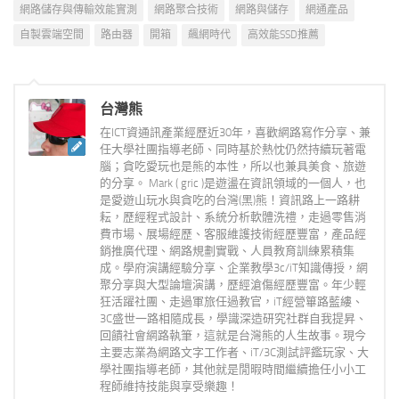
網路儲存與傳輸效能實測
網路聚合技術
網路與儲存
網通產品
自製雲端空間
路由器
開箱
飆網時代
高效能SSD推薦
台灣熊
在ICT資通訊產業經歷近30年，喜歡網路寫作分享、兼
任大學社團指導老師、同時基於熱忱仍然持續玩著電
腦；貪吃愛玩也是熊的本性，所以也兼具美食、旅遊
的分享。 Mark ( gric )是遊盪在資訊領域的一個人，也
是愛遊山玩水與貪吃的台灣(黑)熊！資訊路上一路耕
耘，歷經程式設計、系統分析軟體洗禮，走過零售消
費市場、展場經歷、客服維護技術經歷豐富，產品經
銷推廣代理、網路規劃實戰、人員教育訓練累積集
成。學府演講經驗分享、企業教學3c/iT知識傳授，網
聚分享與大型論壇演講，歷經滄傷經歷豐富。年少輕
狂活躍社團、走過軍旅任過教官，iT經營篳路藍縷、
3C盛世一路相隨成長，學識深造研究社群自我提昇、
回饋社會網路執筆，這就是台灣熊的人生故事。現今
主要志業為網路文字工作者、iT/3C測試評鑑玩家、大
學社團指導老師，其他就是閒暇時間繼續擔任小小工
程師維持技能與享受樂趣！