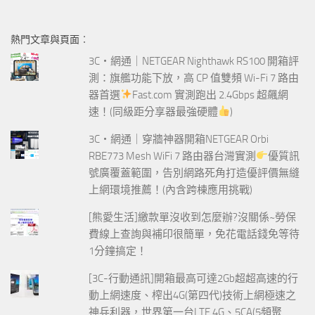
關
鍵
熱門文章與頁面︰
字:
3C‧網通｜NETGEAR Nighthawk RS100 開箱評
測：旗艦功能下放，高 CP 值雙頻 Wi-Fi 7 路由
器首選
Fast.com 實測跑出 2.4Gbps 超飆網
速！(同級距分享器最強硬體
)
3C‧網通｜穿牆神器開箱NETGEAR Orbi
RBE773 Mesh WiFi 7 路由器台灣實測
優質訊
號廣覆蓋範圍，告別網路死角打造優評價無縫
上網環境推薦！(內含跨棟應用挑戰)
[熊愛生活]繳款單沒收到怎麼辦?沒關係~勞保
費線上查詢與補印很簡單，免花電話錢免等待
1分鐘搞定！
[3C-行動通訊]開箱最高可達2Gb超超高速的行
動上網速度、榨出4G(第四代)技術上網極速之
神兵利器，世界第一台LTE 4G、5CA(5頻聚