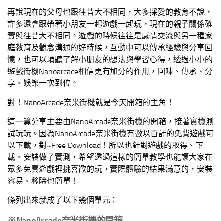
再說現在的父母也跟往昔大不相同，大多採愛的教育不說，
許多還會跟帶著小朋友一起遊戲一起玩，現在的親子關係確
實與往昔大不相同。遊戲的時候往往是感情交流與另一種家
庭教育及觀念溝通的好時候，互動中可以傳承經驗與分享回
憶，也可以頃聽了解小朋友的想法與學習心得，透過小小的
遊戲街機Nanoarcade相信更有加分的作用，回味、傳承、分
享、娛樂一次到位。
對！NanoArcade奈米街機就是今天開箱的主角！
這一篇分享主要由NanoArcade奈米街機的開箱，接著實機測
試玩玩。因為NanoArcade奈米街機有數以百計的免費遊戲可
以下載，對~Free Download！所以也針對遊戲的取得、下
載、安裝做了實測，希望透過這樣的簡單教學也能讓大家在
眾多免費遊戲裡挑喜歡的玩，實際體驗的結果滿意的，安裝
容易、移除也簡單！
條列出來就成了以下幾個單元：
※NanoArcade
奈米街機的開箱