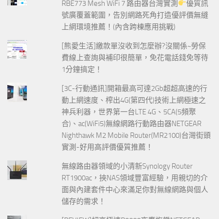
RBE773 Mesh WiFi 7 路由器台灣實測
優質訊
號廣覆蓋範圍，告別網路死角打造優評價無縫
上網環境推薦！(內含跨棟應用挑戰)
[熊愛生活]繳款單沒收到怎麼辦?沒關係~勞保
費線上查詢與補印很簡單，免花電話錢免等待
1分鐘搞定！
[3C-行動通訊]開箱最高可達2Gb超超高速的行
動上網速度、榨出4G(第四代)技術上網極速之
神兵利器，世界第一台LTE 4G、5CA(5頻聚
合)、ac(WiFi5)無線網路行動路由器NETGEAR
Nighthawk M2 Mobile Router(MR2100)台灣街頭
實測-好用高評價優質推薦！
無線路由器領域的小清新Synology Router
RT1900ac，挾NAS領域豐富經驗，用親切的介
面與內建套件中心來滿足你對無線網路與個人
儲存的需求！