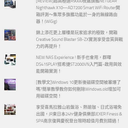
[REVIEW]超高極速R9000夜鷹旗艦NETGEAR
Nighthawk X10—AD7200 Smart WiFi Router開
箱評測～集眾多旗艦功能於一身的無線路由
器！(WiGig)
錦上添花更上層樓是玩家追求的極致，開箱
Creative Sound Blaster SB-ZX實測享受音質與戰
力的再提升！
NEW NAS Experience ! 新手也會用，群暉
DS415PLAY搭希捷ST2000VN入門篇~啟用與效
能開箱實測！
[教學文]Windows 10更新後磁碟空間被塞爆了
嗎?簡單教學教你如何刪除Windows.old增加可
用磁碟空間！
享受喜馬拉雅山岩盤浴、熱瑜珈、日式浴場免
出國，JR東日本24hr健身俱樂部JEXER Finess &
SPA南京復興慶祝登台限時超值月費別錯過！