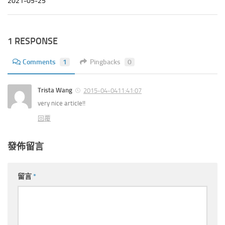
2021-05-25
1 RESPONSE
Comments
1
Pingbacks
0
Trista Wang
2015-04-0411:41:07
very nice article!!
回覆
發佈留言
留言
*