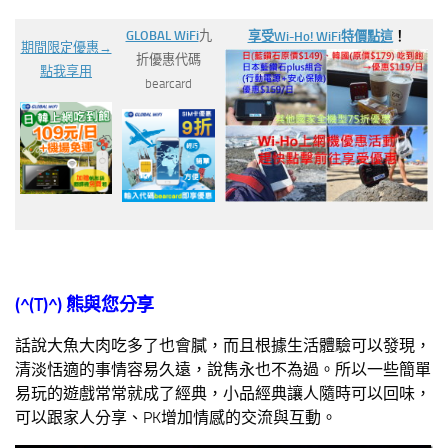
GLOBAL WiFi
九
享受Wi-Ho! WiFi特價
點這
！
期間限定優惠→
折優惠代碼
點我享用
bearcard
(^(T)^)
熊與您分享
話說大魚大肉吃多了也會膩，而且根據生活體驗可以發現，
清淡恬適的事情容易久遠，說雋永也不為過。所以一些簡單
易玩的遊戲常常就成了經典，小品經典讓人隨時可以回味，
可以跟家人分享、PK增加情感的交流與互動。