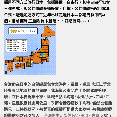
採用不同方式旅行日本，包括跟團、自由行，其中自由行包含
三種型式，即公共運輸交通設備、自駕、公共運輸搭配自駕混
合式。透過前述方式在近年已經走過日本47都道府縣中的46
個，目前僅剩 三重縣 尚未登陸 ^_^ 好期待啊~~~。
台灣熊在日本的
自駕經歷
包含北海道、長野、福島~秋田…等北
陸與東北地區的
雪地駕駛
，北海道及東北岩手
夜間駕駛
等經
驗，在日本自駕數十次、區域含括
北海道/本州/九州/四國/沖
繩，
里程數累計
逾萬公里
，季節含括春夏秋冬均有~當然也包括
遇見一些特殊狀況，有豐富的經驗可提供大家參考~有興趣與愛
旅遊的朋友可以加入→
台灣熊生活部落 FACEBOOK 專頁
大家互