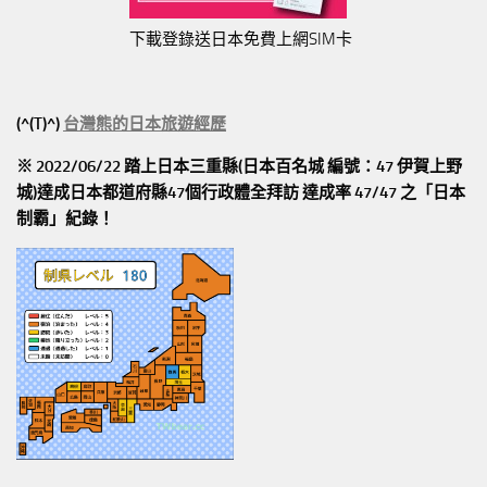
下載登錄送日本免費上網SIM卡
(^(T)^)
台灣熊的日本旅遊經歷
※ 2022/06/22 踏上日本三重縣(日本百名城 編號：47 伊賀上野
城)達成日本都道府縣47個行政體全拜訪
達成率 47/47
之「日本
制霸」紀錄！