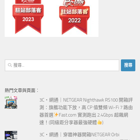
搜
尋
關
鍵
熱門文章與頁面︰
字:
3C‧網通｜NETGEAR Nighthawk RS100 開箱評
測：旗艦功能下放，高 CP 值雙頻 Wi-Fi 7 路由
器首選
Fast.com 實測跑出 2.4Gbps 超飆網
速！(同級距分享器最強硬體
)
3C‧網通｜穿牆神器開箱NETGEAR Orbi