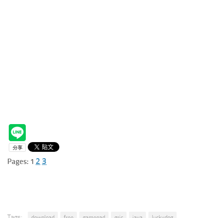
2
3
Pages:
1
Tags:
download
free
gamepad
gric
java
luckydog