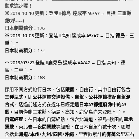
動求進步喔！
※ 2019-10-10 更新：登陸 #
德島
達成率 46/47 → 目指 三重縣
(歡呼~~~)
日本制霸積分：176
※ 2019-10-05 更新
：登陸 #高知 達成率
45/47
→ 目指
德島
、
三
重
^_^
日本制霸積分：172
※
2019/07/23
登陸 #鹿兒島 達成率
44/47
→ 目指 高知、德
島、三重 ^_^
日本制霸積分：168
採用不同方式旅行日本，包括
跟團
、
自由行
，其中
自由行包含
三種型式
，即
公共運輸交通設備
、
自駕
、
公共運輸搭配自駕混
合式
。透過前述方式在近年已經
走過日本47都道府縣中的43
個
，目前僅剩三重縣、德島、高知、鹿兒島尚未登陸 ^_^ 。
自駕經歷
：在日本的自駕經驗，包含北海道、福島~秋田的
雪地
駕駛
，東北岩手
夜間駕駛
等經驗，在日本自駕有數十次、區域
含括
北海道/本州/九州/四國/沖繩
、里程數累計
約有萬公里左
右