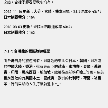
之譜，含括季節春夏秋冬均有。
2018-11-15 更新→
大分
、
宮崎
、
熊本
賞楓，制县達成率
43/47
日本制霸積分：164
2018-08-03 更新
！登陸
#沖繩
達成率
40/47
日本制霸積分：152
(^(T)^) 台灣熊的國際旅遊經歷
由
台灣
自身的旅遊出發，到鄰近的東北亞日本、
韓國
，到左臨
的
中國大陸
、
香港
，還有東南亞的
越南
、
柬埔寨
、
泰國
、
菲律
賓
、
印尼
、
馬來西亞
、
新加坡
，繼續往西前進
印度
…等國。歐美
目前登陸的有
美國本土
、
夏威夷
，歐洲的
比利時
、
荷蘭
、
冰島
…
等，行萬里路的人生持續前進中 ^_^