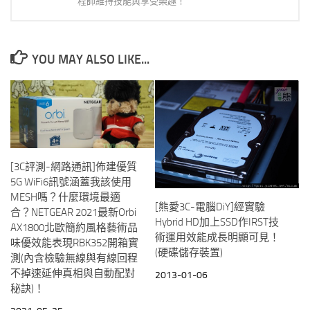
程師維持技能與享受樂趣！
YOU MAY ALSO LIKE...
[3C評測-網路通訊]佈建優質
5G WiFi6訊號涵蓋我該使用
MESH嗎？什麼環境最適
[熊愛3C-電腦DiY]經實驗
合？NETGEAR 2021最新Orbi
Hybrid HD加上SSD作IRST技
AX1800北歐簡約風格藝術品
術運用效能成長明顯可見！
味優效能表現RBK352開箱實
(硬碟儲存裝置)
測(內含檢驗無線與有線回程
不掉速延伸真相與自動配對
2013-01-06
秘訣)！