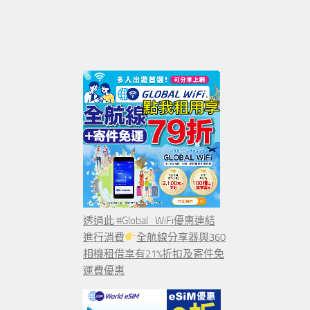
透過此 #Global_WiFi優惠連結
進行消費
全航線分享器與360
相機租借享有21%折扣及寄件免
運費優惠