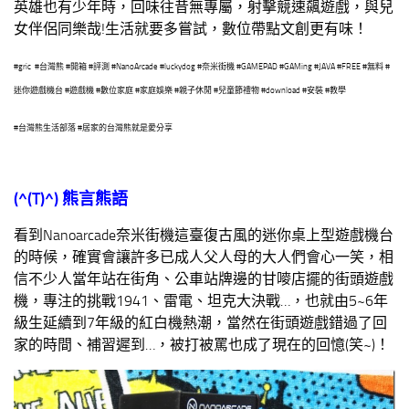
英雄也有少年時，回味往昔無專屬，射擊競速飆遊戲，與兒
女伴侶同樂哉!生活就要多嘗試，數位帶點文創更有味！
#gric #台灣熊 #開箱 #評測 #NanoArcade #luckydog #奈米街機 #GAMEPAD #GAMing #JAVA #FREE #無料 #
迷你遊戲機台 #遊戲機 #數位家庭 #家庭娛樂 #親子休閒 #兒童節禮物 #download #安裝 #教學
#台灣熊生活部落 #居家的台灣熊就是愛分享
(^(T)^)
熊言熊語
看到Nanoarcade奈米街機這臺復古風的迷你桌上型遊戲機台
的時候，確實會讓許多已成人父人母的大人們會心一笑，相
信不少人當年站在街角、公車站牌邊的甘嘜店擺的街頭遊戲
機，專注的挑戰1941、雷電、坦克大決戰…，也就由5~6年
級生延續到7年級的紅白機熱潮，當然在街頭遊戲錯過了回
家的時間、補習遲到…，被打被罵也成了現在的回憶(笑~)！