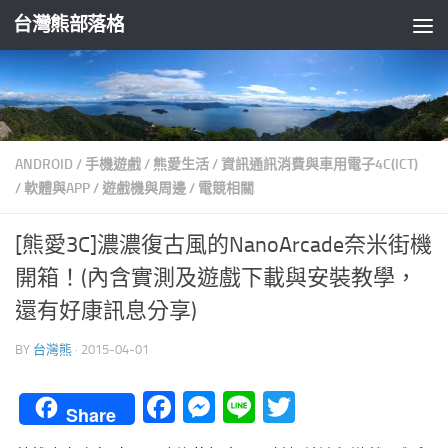
台灣熊部落格
Skip to content
ANDROID
/
手機遊戲
/
熊愛生活
/
資訊通訊消費與車用電子4C(ICT)
/
軟體與APP
/
遊戲機與周邊
/
電競相關
[熊愛3C]濃濃復古風的NanoArcade奈米街機
開箱！(內含實測及遊戲下載與安裝教學，
還有好康訊息分享)
BY
台灣熊
·
2015-04-01
Facebook
Messenger
Line
Twitter
Share