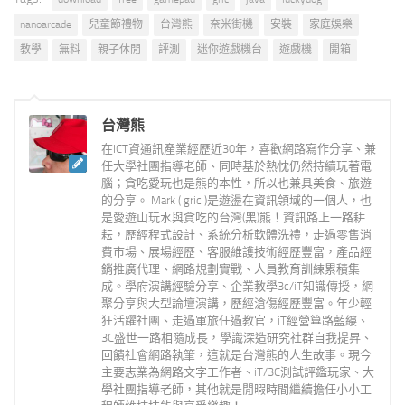
nanoarcade
兒童節禮物
台灣熊
奈米街機
安裝
家庭娛樂
教學
無料
親子休閒
評測
迷你遊戲機台
遊戲機
開箱
台灣熊
在ICT資通訊產業經歷近30年，喜歡網路寫作分享、兼
任大學社團指導老師、同時基於熱忱仍然持續玩著電
腦；貪吃愛玩也是熊的本性，所以也兼具美食、旅遊
的分享。 Mark ( gric )是遊盪在資訊領域的一個人，也
是愛遊山玩水與貪吃的台灣(黑)熊！資訊路上一路耕
耘，歷經程式設計、系統分析軟體洗禮，走過零售消
費市場、展場經歷、客服維護技術經歷豐富，產品經
銷推廣代理、網路規劃實戰、人員教育訓練累積集
成。學府演講經驗分享、企業教學3c/iT知識傳授，網
聚分享與大型論壇演講，歷經滄傷經歷豐富。年少輕
狂活躍社團、走過軍旅任過教官，iT經營篳路藍縷、
3C盛世一路相隨成長，學識深造研究社群自我提昇、
回饋社會網路執筆，這就是台灣熊的人生故事。現今
主要志業為網路文字工作者、iT/3C測試評鑑玩家、大
學社團指導老師，其他就是閒暇時間繼續擔任小小工