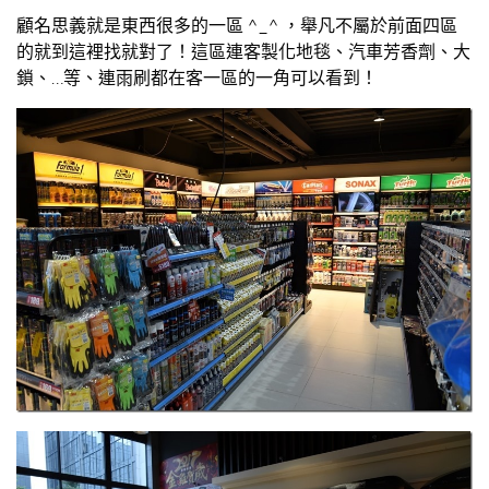
顧名思義就是東西很多的一區 ^_^ ，舉凡不屬於前面四區
的就到這裡找就對了！這區連客製化地毯、汽車芳香劑、大
鎖、…等、連雨刷都在客一區的一角可以看到！