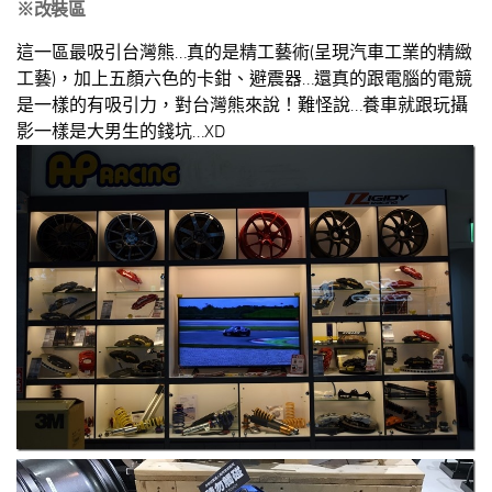
※改裝區
這一區最吸引台灣熊…真的是精工藝術(呈現汽車工業的精緻
工藝)，加上五顏六色的卡鉗、避震器…還真的跟電腦的電競
是一樣的有吸引力，對台灣熊來說！難怪說…養車就跟玩攝
影一樣是大男生的錢坑…XD