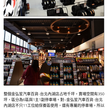
整個金弘笙汽車百貨-台北內湖店占地千坪，賣場空間有350
坪，區分為6區與1主1副停車場。對~金弘笙汽車百貨-台北
內湖店不只11工位給保養區使用，還有專屬的停車場，所以