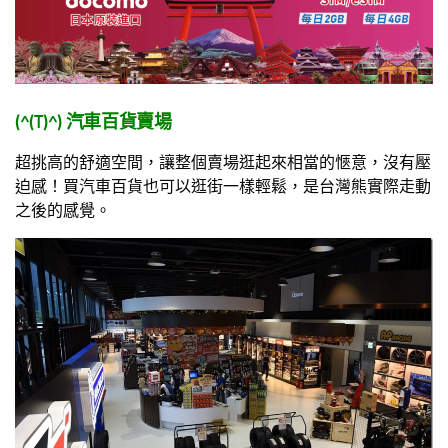
(^(T)^)
汽車百貨賣場
超挑高的舒適空間，讓整個賣場逛起來相當的愜意，沒有壓
迫感！買汽車百貨也可以逛街一樣輕鬆，是台灣熊實際走動
之後的感覺。