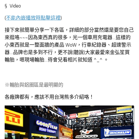
§ Video
(
不能內嵌播放時點擊這裡
)
接下來就簡單分享一下各區，詳細的部分當然還是要您自己
來逛咯~~~因為東西真的很多，光一個車用充電器…這樣的
小東西就是一整面牆的產品 WoW，行車紀錄器、超速警示
器…品牌也是多到不行，更不說(聽說)大家最愛來金弘笙買
輪胎，嗯現場輪胎…待會兒看相片就知道 ^_^ 。
※輪胎與鋁圈區是最明顯的
各廠牌都有，應該不用台灣熊多介紹咯！