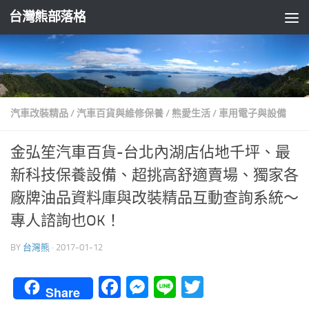
台灣熊部落格
Skip to content
汽車改裝精品
/
汽車百貨與維修保養
/
熊愛生活
/
車用電子與設備
金弘笙汽車百貨-台北內湖店佔地千坪、最
新科技保養設備、超挑高舒適賣場、獨家各
廠牌油品資料庫與改裝精品互動查詢系統～
專人諮詢也OK！
BY
台灣熊
·
2017-01-12
Facebook
Messenger
Line
Twitter
Share