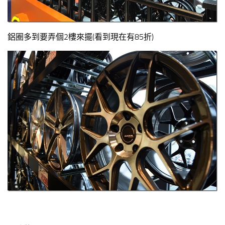
鋁圈多到要弄個2樓來擺(看到現在有85折)