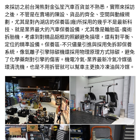
來採訪之前台灣熊對金弘笙汽車百貨並不熟悉，實際來採訪
之後，不管是在賣場的陳設、貨品的齊全、空間與動線規
劃，尤其是對內湖店的保養區(廠)所採用的幾乎不是最新科
技、就是業界最大的汽車保養設備，尤其像是輪胎區-魔術
拆胎機，考慮到對精品鋁框的照顧避免損壞，還有對平衡、
定位的精準設備。保養區-不只儘量引進與採用免拆卸保養
系統，像氫離子引擎除碳機還採用物理原理方式除碳，避免
了化學藥劑對引擎的傷害。機電冷氣-業界最新冷氣冷媒循
環清洗機，也是不用拆管就可以幫車主更換冷凍油與冷媒。