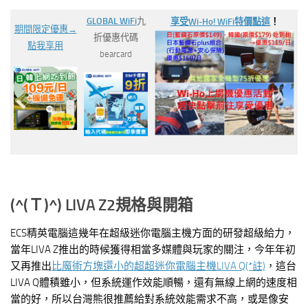
GLOBAL WiFi
九
享受Wi-Ho! WiFi特價
點這
！
期間限定優惠→
折優惠代碼
點我享用
bearcard
(^(
Ｔ)^) LIVA Z2規格與開箱
ECS精英電腦這幾年在超級迷你電腦主機方面的研發超級給力，
當年LIVA Z推出的時候獲得相當多媒體與玩家的關注，今年年初
又再推出
比魔術方塊還小的超超迷你電腦主機LIVA Q(*註)
，這台
LIVA Q體積雖小，但系統運作效能順暢，還有無線上網的速度相
當的好，所以台灣熊很推薦給對系統效能需求不高，或是像安