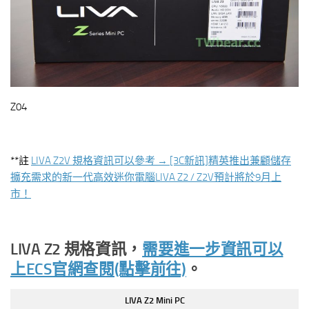
Z04
**註
LIVA Z2V 規格資訊可以參考 → [3C新訊]精英推出兼顧儲存
擴充需求的新一代高效迷你電腦LIVA Z2 / Z2V預計將於9月上
市！
LIVA Z2
規格資訊，
需要進一步資訊可以
上ECS官網查閱(點擊前往)
。
LIVA Z2 Mini PC