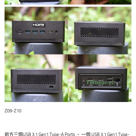
Z09-Z10
前方三個USB 3.1 Gen1 Type-A Ports 、 一個 USB 3.1 Gen1 Type-