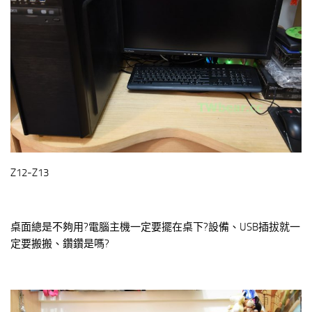
Z12-Z13
桌面總是不夠用?電腦主機一定要擺在桌下?設備、USB插拔就一
定要搬搬、鑽鑽是嗎?