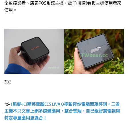
全監控業者、店家POS系統主機、電子(廣告)看板主機使用者來
使用。
Z02
*註
[熊愛4C]精英電腦ECS LIVA Q極致迷你電腦開箱評測，三省
主機不只文書上網多媒體應用，整合雲端、自己組智慧電視與
特定專屬應用更適合！