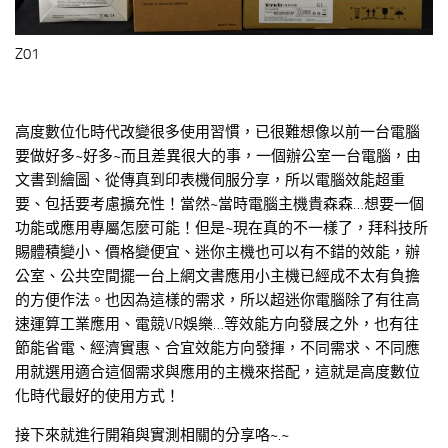
Z01
高度數位化時代改變很多使用習慣，已很難想像以前一台電腦
要做好多~好多~而且差異很大的事，一個辦公室一台電腦，由
文書到繪圖、從傳真到印表機伺服分享，所以電腦效能超重
要、包括要考慮擴充性！當然~當時電腦主機貴森森…想要一個
功能或應用專屬怎麼可能！但是~現在真的不一樣了，拜科技所
賜體積變小、價格變便宜、迷你主機也可以有不錯的效能，辦
公室、公共空間擺一台上網文書應用小主機已經成不太有負擔
的方便作法。也因為這樣的需求，所以超迷你電腦除了有往高
速運算工業應用、電競VR娛樂…等效能方向發展之外，也有往
節能省電、經濟實惠、合宜效能方向發揮，不同需求、不同應
用就選用適合這個需求與應用的主機來搭配，這就是高度數位
化時代最好的使用方式！
接下來就進行開箱與實測相關的分享咯~.~