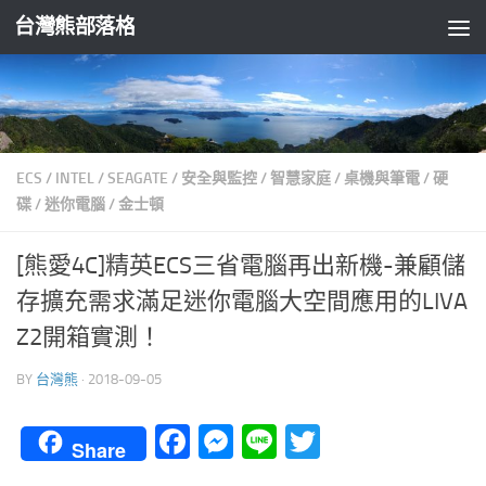
台灣熊部落格
Skip to content
ECS
/
INTEL
/
SEAGATE
/
安全與監控
/
智慧家庭
/
桌機與筆電
/
硬
碟
/
迷你電腦
/
金士頓
[熊愛4C]精英ECS三省電腦再出新機-兼顧儲
存擴充需求滿足迷你電腦大空間應用的LIVA
Z2開箱實測！
BY
台灣熊
·
2018-09-05
Facebook
Messenger
Line
Twitter
Share