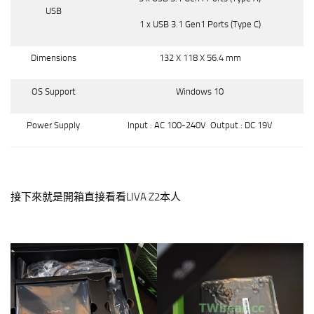
USB
1 x USB 3.1 Gen1 Ports (Type C)
Dimensions
132 X 118 X 56.4 mm
OS Support
Windows 10
Power Supply
Input : AC 100-240V Output : DC 19V
接下來就是開箱直接看看LIVA Z2本人