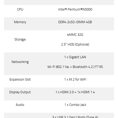
CPU
Intel® Pentium®N5000
Memory
DDR4 2xSO-DIMM 4GB
eMMC 32G
Storage
2.5” HDD (Optional)
1 x Gigabit LAN
Networking
Wi-Fi 802.11ac + Bluetooth 4.2 (1T1R)
Expansion Slot
1 x M.2 for WiFi
Display Output
1 x HDMI 2.0 + 1x HDMI 1.4
Audio
1 x Combo Jack
3 x USB 3.1 Gen1 Ports (Type A)