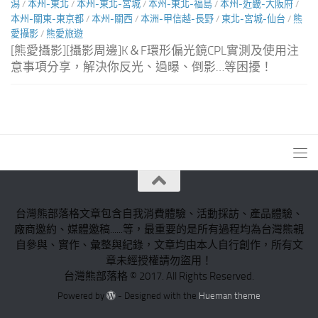
潟
/
本州-東北
/
本州-東北-宮城
/
本州-東北-福島
/
本州-近畿-大阪府
/
本州-關東-東京都
/
本州-關西
/
本洲-甲信越-長野
/
東北-宮城-仙台
/
熊
愛攝影
/
熊愛旅遊
[熊愛攝影][攝影周邊]K＆F環形偏光鏡CPL實測及使用注
意事項分享，解決你反光、過曝、倒影…等困擾！
台灣熊部落格文章包含自我消費體驗、活動採訪、產品體驗、
廠商邀約、媒體邀稿......等，最重要的是所有過程均為台灣熊親
自參與、實作、彙整與紀錄，文章均由本人自行創作，所有文
章未經授權請勿盜用！
台灣熊部落格 © 2017. All Rights Reserved.
Powered by
- Designed with the
Hueman theme