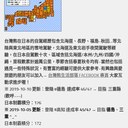
台灣熊在日本的
自駕經歷
包含北海道、長野、福島~秋田…等北
陸與東北地區的
雪地駕駛
，北海道及東北岩手
夜間駕駛
等經
驗，在日本自駕數十次、區域含括
北海道/本州/九州/四國/沖
繩，
里程數累計
逾萬公里
，季節含括春夏秋冬均有~當然也包括
遇見一些特殊狀況，有豐富的經驗可提供大家參考~有興趣與愛
旅遊的朋友可以加入→
台灣熊生活部落 FACEBOOK 專頁
大家互
動求進步喔！
※ 2019-10-10 更新：登陸 #
德島
達成率 46/47 → 目指 三重縣
(歡呼~~~)
日本制霸積分：176
※ 2019-10-05 更新
：登陸 #高知 達成率
45/47
→ 目指
德島
、
三
重
^_^
日本制霸積分：172