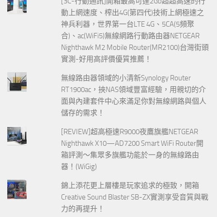
[3C-行動通訊]開箱最高可達2Gb超超高速的行
動上網速度、榨出4G(第四代)技術上網極速之
神兵利器，世界第一台LTE 4G、5CA(5頻聚
合)、ac(WiFi5)無線網路行動路由器NETGEAR
Nighthawk M2 Mobile Router(MR2100)台灣街頭
實測-好用高評價優質推薦！
無線路由器領域的小清新Synology Router
RT1900ac，挾NAS領域豐富經驗，用親切的介
面與內建套件中心來滿足你對無線網路與個人
儲存的需求！
[REVIEW]超高極速R9000夜鷹旗艦NETGEAR
Nighthawk X10—AD7200 Smart WiFi Router開
箱評測～集眾多旗艦功能於一身的無線路由
器！(WiGig)
錦上添花更上層樓是玩家追求的極致，開箱
Creative Sound Blaster SB-ZX實測享受音質與戰
力的再提升！