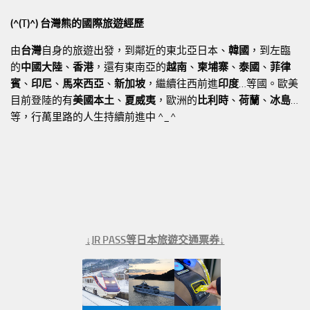
(^(T)^) 台灣熊的國際旅遊經歷
由
台灣
自身的旅遊出發，到鄰近的東北亞日本、
韓國
，到左臨
的
中國大陸
、
香港
，還有東南亞的
越南
、
柬埔寨
、
泰國
、
菲律
賓
、
印尼
、
馬來西亞
、
新加坡
，繼續往西前進
印度
…等國。歐美
目前登陸的有
美國本土
、
夏威夷
，歐洲的
比利時
、
荷蘭
、
冰島
…
等，行萬里路的人生持續前進中 ^_^
↓JR PASS等日本旅遊交通票券↓