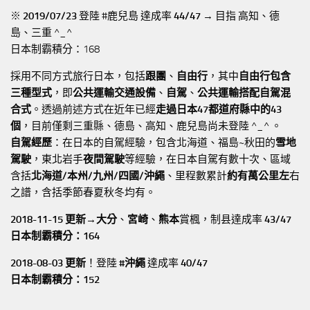
※
2019/07/23
登陸 #鹿兒島 達成率
44/47
→ 目指 高知、德
島、三重 ^_^
日本制霸積分：168
採用不同方式旅行日本，包括
跟團
、
自由行
，其中
自由行包含
三種型式
，即
公共運輸交通設備
、
自駕
、
公共運輸搭配自駕混
合式
。透過前述方式在近年已經
走過日本47都道府縣中的43
個
，目前僅剩三重縣、德島、高知、鹿兒島尚未登陸 ^_^ 。
自駕經歷
：在日本的自駕經驗，包含北海道、福島~秋田的
雪地
駕駛
，東北岩手
夜間駕駛
等經驗，在日本自駕有數十次、區域
含括
北海道/本州/九州/四國/沖繩
、里程數累計
約有萬公里左
右
之譜，含括季節春夏秋冬均有。
2018-11-15 更新→
大分
、
宮崎
、
熊本
賞楓，制县達成率
43/47
日本制霸積分：164
2018-08-03 更新
！登陸
#沖繩
達成率
40/47
日本制霸積分：152