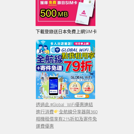
下載登錄送日本免費上網SIM卡
透過此 #Global_WiFi優惠連結
進行消費
全航線分享器與360
相機租借享有21%折扣及寄件免
運費優惠