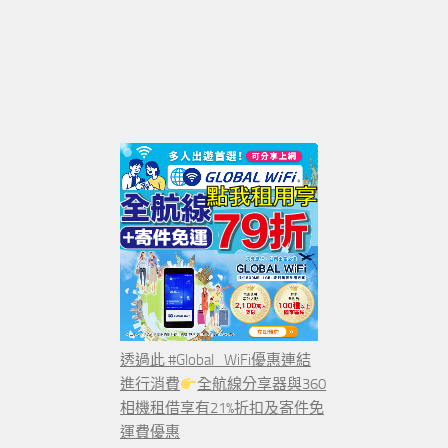
透過此 #Global_WiFi優惠連結
進行消費
全航線分享器與360
相機租借享有21%折扣及寄件免
運費優惠