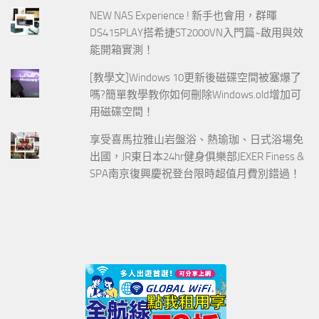
NEW NAS Experience ! 新手也會用，群暉
DS415PLAY搭希捷ST2000VN入門篇~啟用與效
能開箱實測！
[教學文]Windows 10更新後磁碟空間被塞爆了
嗎?簡單教學教你如何刪除Windows.old增加可
用磁碟空間！
享受喜馬拉雅山岩盤浴、熱瑜珈、日式浴場免
出國，JR東日本24hr健身俱樂部JEXER Finess &
SPA南京復興慶祝登台限時超值月費別錯過！