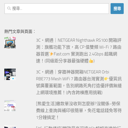
搜
尋
關
鍵
熱門文章與頁面︰
字:
3C‧網通｜NETGEAR Nighthawk RS100 開箱評
測：旗艦功能下放，高 CP 值雙頻 Wi-Fi 7 路由
器首選
Fast.com 實測跑出 2.4Gbps 超飆網
速！(同級距分享器最強硬體
)
3C‧網通｜穿牆神器開箱NETGEAR Orbi
RBE773 Mesh WiFi 7 路由器台灣實測
優質訊
號廣覆蓋範圍，告別網路死角打造優評價無縫
上網環境推薦！(內含跨棟應用挑戰)
[熊愛生活]繳款單沒收到怎麼辦?沒關係~勞保
費線上查詢與補印很簡單，免花電話錢免等待
1分鐘搞定！