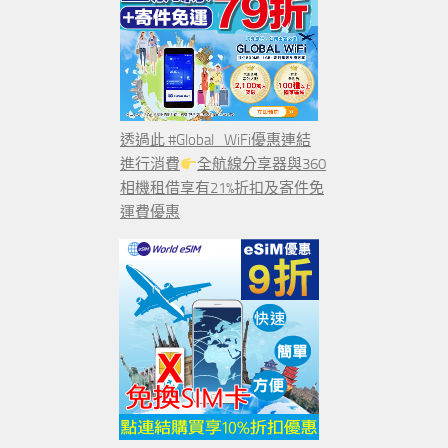
透過此 #Global_WiFi優惠連結
進行消費
全航線分享器與360
相機租借享有21%折扣及寄件免
運費優惠