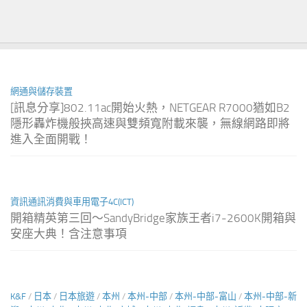
網通與儲存裝置
[訊息分享]802.11ac開始火熱，NETGEAR R7000猶如B2
隱形轟炸機般挾高速與雙頻寬附載來襲，無線網路即將
進入全面開戰！
資訊通訊消費與車用電子4C(ICT)
開箱精英第三回～SandyBridge家族王者i7-2600K開箱與
安座大典！含注意事項
K&F
/
日本
/
日本旅遊
/
本州
/
本州-中部
/
本州-中部-富山
/
本州-中部-新