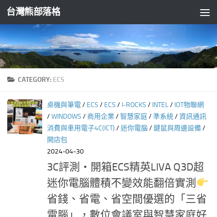
台灣熊部落格
Skip to content
CATEGORY:
ECS
桌機與筆電
/
ECS
/
ECS
/
I-ROCKS
/
INTEL
/
IOT物聯網
/
WINDOWS
/
商用企業
/
智慧家庭
/
準系統
/
資訊通訊
消費與車用電子4C(ICT)
/
迷你電腦
/
鍵鼠與周邊設備
/
開店包
2024-04-30
3C評測‧開箱ECS精英LIVA Q3D超
迷你電腦體積不變效能翻倍實測
省錢、省電、省空間優選的「三省
電腦」，數位會議室與智慧家庭好