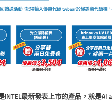
送活動 “記得輸入優惠代碼 twbear於經銷商代碼欄 ” <<
是INTEL最新發表上市的產品，就是AI a