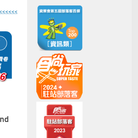
<<<<
nd