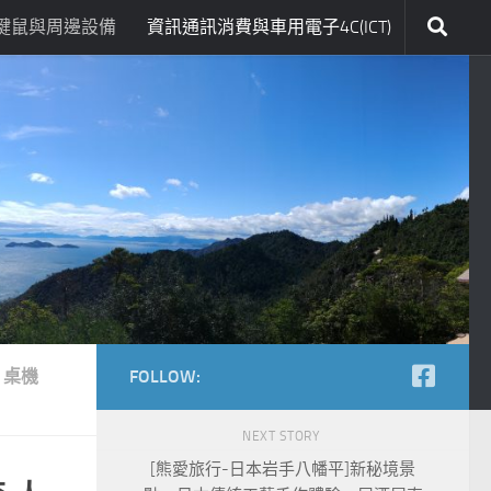
鍵鼠與周邊設備
資訊通訊消費與車用電子4C(ICT)
桌機
FOLLOW:
NEXT STORY
[熊愛旅行-日本岩手八幡平]新秘境景