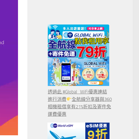
透過此 #Global_WiFi優惠連結
進行消費
全航線分享器與360
相機租借享有21%折扣及寄件免
運費優惠