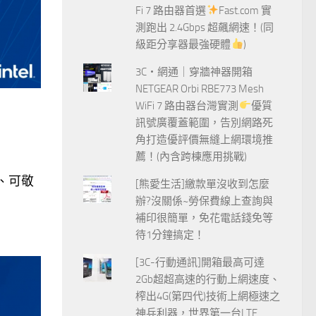
Fi 7 路由器首選
Fast.com 實
測跑出 2.4Gbps 超飆網速！(同
級距分享器最強硬體
)
3C‧網通｜穿牆神器開箱
NETGEAR Orbi RBE773 Mesh
WiFi 7 路由器台灣實測
優質
訊號廣覆蓋範圍，告別網路死
角打造優評價無縫上網環境推
薦！(內含跨棟應用挑戰)
、可敬
[熊愛生活]繳款單沒收到怎麼
辦?沒關係~勞保費線上查詢與
補印很簡單，免花電話錢免等
待1分鐘搞定！
[3C-行動通訊]開箱最高可達
2Gb超超高速的行動上網速度、
榨出4G(第四代)技術上網極速之
神兵利器，世界第一台LTE