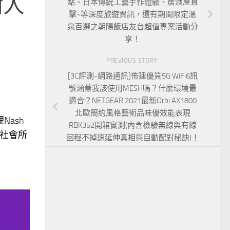
爾人
點、日本傳統工藝手作體驗、居酒屋直
擊~等深度旅遊資訊，還有期間限定溫
泉百選之朝陽飯店友台超值專案活動分
！
享！
PREVIOUS STORY
[3C評測-網路通訊]佈建優質5G WiFi6訊
號涵蓋我該使用MESH嗎？什麼環境最
適合？NETGEAR 2021最新Orbi AX1800
北歐簡約風格藝術品味優效能表現
ash
RBK352開箱實測(內含檢驗無線與有線
和社會所
回程不掉速延伸真相與自動配對秘訣)！