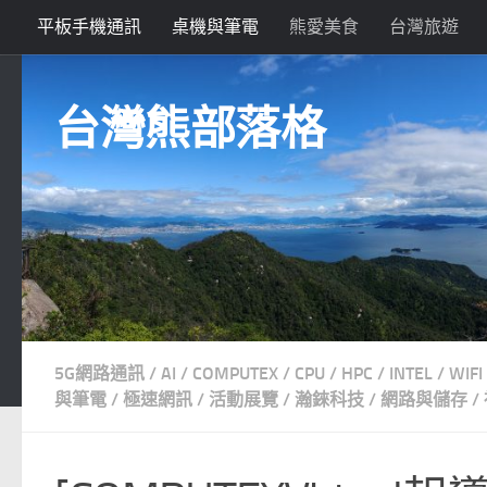
平板手機通訊
桌機與筆電
熊愛美食
台灣旅遊
Skip to content
台灣熊部落格
5G網路通訊
/
AI
/
COMPUTEX
/
CPU
/
HPC
/
INTEL
/
WIFI
與筆電
/
極速網訊
/
活動展覽
/
瀚錸科技
/
網路與儲存
/