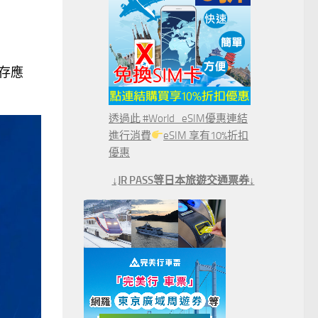
存應
透過此 #World_eSIM優惠連結
進行消費
eSIM 享有10%折扣
優惠
↓JR PASS等日本旅遊交通票券↓