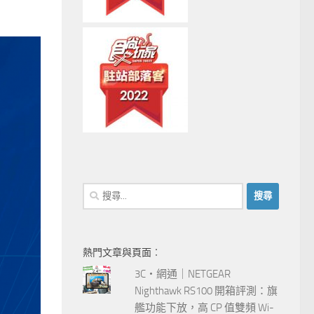
搜
尋
關
鍵
熱門文章與頁面︰
字:
3C‧網通｜NETGEAR
Nighthawk RS100 開箱評測：旗
艦功能下放，高 CP 值雙頻 Wi-