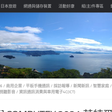
日本旅遊
網通與儲存裝置
活動好康
組(主)件專區
 6
/
商用企業
/
平板手機通訊
/
採訪報導
/
新聞新訊
/
智慧家庭
/
視聽影音
/
資訊通訊消費與車用電子4C(ICT)