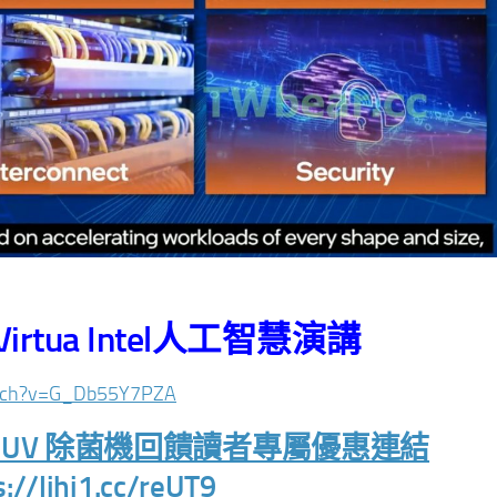
Virtua Intel人工智慧演講
atch?v=G_Db55Y7PZA
uva UV 除菌機回饋讀者專屬優惠連結
s://lihi1.cc/reUT9