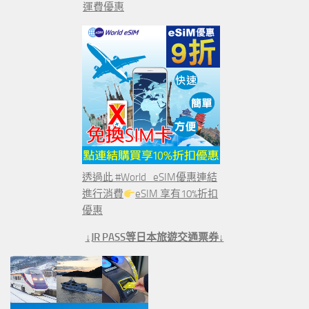
運費優惠
透過此 #World_eSIM優惠連結
進行消費
eSIM 享有10%折扣
優惠
↓JR PASS等日本旅遊交通票券↓