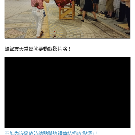
鼓聲震天當然就要動態影片咯！
不能內嵌撥放時請點擊這裡連結播放(點我)！