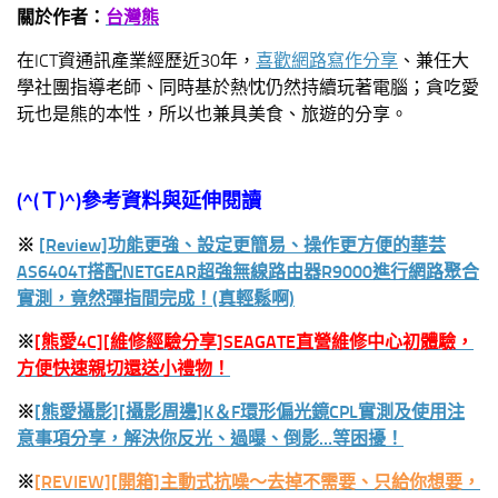
關於作者：
台灣熊
在ICT資通訊產業經歷近30年，
喜歡網路寫作分享
、兼任大
學社團指導老師、同時基於熱忱仍然持續玩著電腦；貪吃愛
玩也是熊的本性，所以也兼具美食、旅遊的分享。
(^(
Ｔ
)^)
參考資料與延伸閱讀
※
[Review]功能更強、設定更簡易、操作更方便的華芸
AS6404T搭配NETGEAR超強無線路由器R9000進行網路聚合
實測，竟然彈指間完成！(真輕鬆啊)
※
[熊愛4C][維修經驗分享]SEAGATE直營維修中心初體驗，
方便快速親切還送小禮物！
※
[熊愛攝影][攝影周邊]K＆F環形偏光鏡CPL實測及使用注
意事項分享，解決你反光、過曝、倒影…等困擾！
※
[REVIEW][開箱]主動式抗噪～去掉不需要、只給你想要，