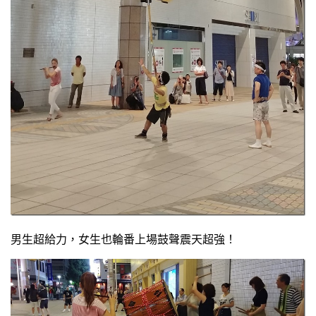
男生超給力，女生也輪番上場鼓聲震天超強！