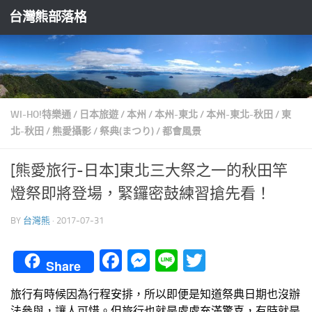
台灣熊部落格
Skip to content
WI-HO!特樂通
/
日本旅遊
/
本州
/
本州-東北
/
本州-東北-秋田
/
東
北-秋田
/
熊愛攝影
/
祭典(まつり)
/
都會風景
[熊愛旅行-日本]東北三大祭之一的秋田竿
燈祭即將登場，緊鑼密鼓練習搶先看！
BY
台灣熊
·
2017-07-31
Facebook
Messenger
Line
Twitter
Share
旅行有時候因為行程安排，所以即便是知道祭典日期也沒辦
法參與，讓人可惜。但旅行也就是處處充滿驚喜，有時就是