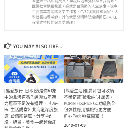
3C盛世一路相隨成長，學識深造研究社群自我提昇、
回饋社會網路執筆，這就是台灣熊的人生故事。現今
主要志業為網路文字工作者、iT/3C測試評鑑玩家、大
學社團指導老師，其他就是閒暇時間繼續擔任小小工
程師維持技能與享受樂趣！
YOU MAY ALSO LIKE...
[熊愛旅行-日本]這是你印象
[熊愛生活]側肩背包可收納
中的北海道嗎？蟬聯12年魅
不稀奇能”被收納”才厲害，
力冠軍不是沒有道理，《Wi-
KORIN FlexPack GO功能防盜
Ho!生活講堂》北海道深度旅
包彈性應用讓旅行更方便
遊-台灣熊講座，分享~秘
(FlexPack Air雙開箱)！
境、絕景、美食—超越你能
2019-01-09