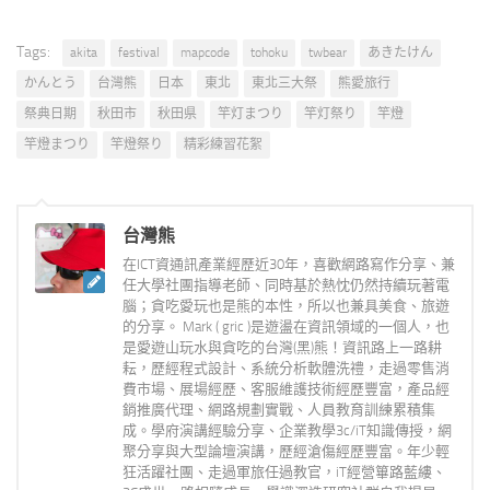
Tags:
akita
festival
mapcode
tohoku
twbear
あきたけん
かんとう
台灣熊
日本
東北
東北三大祭
熊愛旅行
祭典日期
秋田市
秋田県
竿灯まつり
竿灯祭り
竿燈
竿燈まつり
竿燈祭り
精彩練習花絮
台灣熊
在ICT資通訊產業經歷近30年，喜歡網路寫作分享、兼
任大學社團指導老師、同時基於熱忱仍然持續玩著電
腦；貪吃愛玩也是熊的本性，所以也兼具美食、旅遊
的分享。 Mark ( gric )是遊盪在資訊領域的一個人，也
是愛遊山玩水與貪吃的台灣(黑)熊！資訊路上一路耕
耘，歷經程式設計、系統分析軟體洗禮，走過零售消
費市場、展場經歷、客服維護技術經歷豐富，產品經
銷推廣代理、網路規劃實戰、人員教育訓練累積集
成。學府演講經驗分享、企業教學3c/iT知識傳授，網
聚分享與大型論壇演講，歷經滄傷經歷豐富。年少輕
狂活躍社團、走過軍旅任過教官，iT經營篳路藍縷、