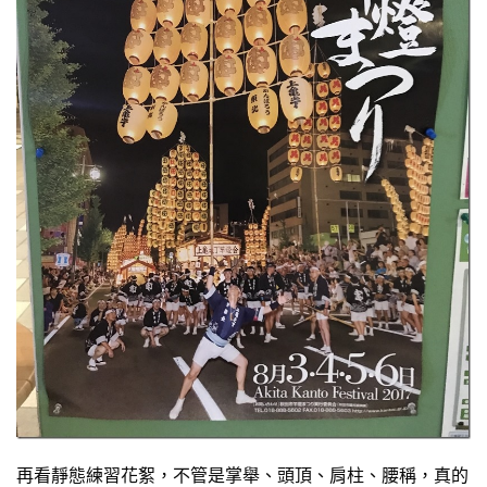
再看靜態練習花絮，不管是掌舉、頭頂、肩柱、腰稱，真的