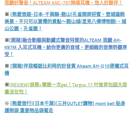
我聽好聲音！ALTEAM ANC-797降噪耳機，旅人好夥伴！
※
[熊愛旅遊-日本-千葉縣-館山]孔雀開屏迎賓、登城遠眺
美景、不只可以賞櫻的景點～館山城(里見八傳博物館)、城
山公園、孔雀園！
※
[開箱]融合動圈與動鐵式聲音特質的ALTEAM 我聽 AH-
K97M 入耳式耳機，給你更廣的音域、更細緻的音樂聆聽享
受！
※
[開箱]伴我暢遊比利時的好音質 Alteam AH-Q10便攜式耳
機
※
[REVIEW]商務+電競一次get！Targus 17 吋後背包超大容
量沒在怕！
※
[熊愛旅行][日本千葉][三井OUTLET購物] mont bell 貼身
護照袋 重要物品袋著走