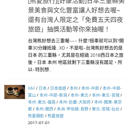
[熊愛旅行][好康活動]日本三重縣美
景美食與文化豐富讓人好想去喔~
還有台灣人限定之「免費五天四夜
旅遊」抽獎活動等你來抽喔！
台灣熊好想去三重喔~~~ 什麼?搭車就可以到?開
車30分鐘抵達…XD，不是啦~台灣熊好想去的是
日本 的三重縣，尤其是在經過 2018西日本之旅
後，日本 本州 地區就剩下三重縣沒有踏足，所
以~特別想...
K&F
/
日本
/
日本旅遊
/
本州
/
本州-中部
/
本州-中部-
富山
/
本州-中部-新潟
/
本州-東北
/
本州-東北-宮城
/
本州-東北-福島
/
本州-近畿-大阪府
/
本州-關東-東京
都
/
本州-關西
/
本洲-甲信越-長野
/
東北-宮城-仙台
/
熊愛攝影
/
熊愛旅遊
2017-07-01