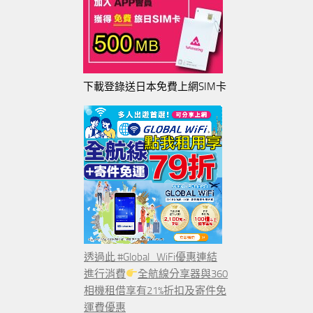
下載登錄送日本免費上網SIM卡
透過此 #Global_WiFi優惠連結
進行消費
全航線分享器與360
相機租借享有21%折扣及寄件免
運費優惠