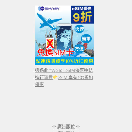
透過此 #World_eSIM優惠連結
進行消費
eSIM 享有10%折扣
優惠
※
廣告版位
※