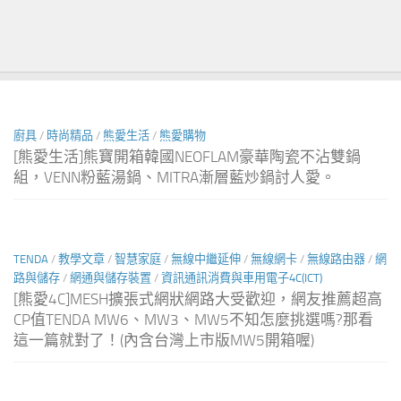
廚具
/
時尚精品
/
熊愛生活
/
熊愛購物
[熊愛生活]熊寶開箱韓國NEOFLAM豪華陶瓷不沾雙鍋
組，VENN粉藍湯鍋、MITRA漸層藍炒鍋討人愛。
TENDA
/
教學文章
/
智慧家庭
/
無線中繼延伸
/
無線網卡
/
無線路由器
/
網
路與儲存
/
網通與儲存裝置
/
資訊通訊消費與車用電子4C(ICT)
[熊愛4C]MESH擴張式網狀網路大受歡迎，網友推薦超高
CP值TENDA MW6、MW3、MW5不知怎麼挑選嗎?那看
這一篇就對了！(內含台灣上市版MW5開箱喔)