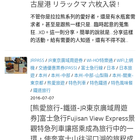
古屋港 リラックマ 六枚入袋 !
不管你是拉拉熊系列的愛好者，還是有水瓶套需
求者，甚至是跟熊一樣只是…臨時起意的蒐集
狂…XD。這一則分享，簡單的說就是…分享這樣
的活動，給有需要的人知道，還有不得不說...
JRPASS
/
JR東京廣域周遊券
/
WI-HO!特樂通
/
WIFI上網
機
/
交通優惠票券(PASS)
/
富士急行線
/
日本
/
日本旅
遊
/
本州
/
本州-中部
/
本州-中部-山梨縣
/
本州-關東-
東京都
/
熊愛旅遊
/
特色列車
/
特色鐵道
/
特色風味餐
/
鐵道旅行
2016-07-07
[熊愛旅行-鐵道-JR東京廣域周遊
券]富士急行Fujisan View Express景
觀特急列車讓搭乘成為旅行中的一
環，使奔富士山往河口湖的旅程成