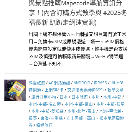
與景點推薦Mapecode導航資訊分
享！(內含訂購方式教學與 #2025冬
福長新 趴趴走網速實測)
出國上網不想保管WiFi上網機又想台灣門號正常
用→免換卡eSIM或原號漫遊二選一。eSIM價格
優惠簡單設定就能使用成優選，惟手機是否支援
eSIM及慎選可信賴廠商是關鍵→Wi-Ho!特樂通
←台灣熊不知不...
熊愛旅遊
/
4G網路通訊
/
ANDROID
/
JRPASS
/
WI-HO!
特樂通
/
上網SIM卡
/
交通優惠票券(PASS)
/
教學文章
/
旅行好用小物
/
日本
/
日本旅遊
/
本州
/
本州-中部
/
本州-中部-名古屋
/
本州-中部-富山
/
本州-中部-岐阜
/
本州-中部-愛知縣
/
本州-北陸-富山
/
本洲-甲信越-
長野
/
東海-三重縣
/
立山黑部、高山、松本地區周遊
券
/
鐵道旅行