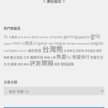
※
廣告版位
※
熱門標籤雲
gric
3c
gaming
asus
computex
gigabyte
asustor
3c產品
amd
asrock
intel
it馬克
kingston
seagate
netgear
nas
review
hyperx
savemore
it
台灣熊
taipei
ssd
儲存裝置
wd
wifi
台灣熊生活部落
安全監控
實測
熊愛4c
熊愛旅行
瀚錸科技
數位家庭
熊愛生活
推薦
日本
無線上網
開箱
評測
電腦組裝
生活
硬碟
電競
美食
華碩
文章分類
文
章
分
類