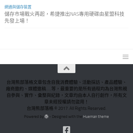
網通與儲存裝置
儲存市場戰火再起，希捷推出NAS專用硬碟由星盟科技
先發上場！
台灣熊部落格文章包含自我消費體驗、活動採訪、產品體驗、
廠商邀約、媒體邀稿......等，最重要的是所有過程均為台灣熊親
自參與、實作、彙整與紀錄，文章均由本人自行創作，所有文
章未經授權請勿盜用！
台灣熊部落格 © 2017. All Rights Reserved.
Powered by
- Designed with the
Hueman theme