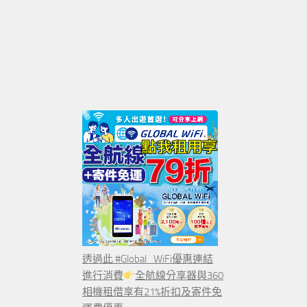
透過此 #Global_WiFi優惠連結
進行消費
全航線分享器與360
相機租借享有21%折扣及寄件免