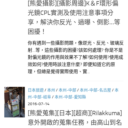
[熊愛攝影][攝影周邊]K＆F環形偏
光鏡CPL實測及使用注意事項分
享，解決你反光、過曝、倒影…等
困擾！
你有遇到一些攝影問題，像逆光、反光、玻璃反
射…等，這些攝影的困擾?該如何處理? 你是不是
對偏光鏡的作用與效果不了解?如何使用?使用成
效如何?使用時該注意什麼? 即便知道它的原
理，但總是覺得實際使用、實...
日本旅遊
/
本州
/
本州-中部
/
本州-中部-名古屋
/
本
州-中部-岐阜
/
本州-中部-愛知縣
2016-07-14
[熊愛蒐集][日本][超商][Rilakkuma]
意外開啟的蒐集任務，由高山到名