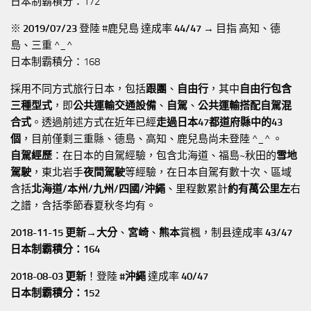
日本制霸積分：172
※
2019/07/23
登陸 #鹿兒島 達成率
44/47
→ 目指 高知、德
島、三重 ^_^
日本制霸積分：168
採用不同方式旅行日本，包括
跟團
、
自由行
，其中
自由行包含
三種型式
，即
公共運輸交通設備
、
自駕
、
公共運輸搭配自駕混
合式
。透過前述方式在近年已經
走過日本47都道府縣中的43
個
，目前僅剩三重縣、德島、高知、鹿兒島尚未登陸 ^_^ 。
自駕經歷
：在日本的自駕經驗，包含北海道、福島~秋田的
雪地
駕駛
，東北岩手
夜間駕駛
等經驗，在日本自駕有數十次、區域
含括
北海道/本州/九州/四國/沖繩
、里程數累計
約有萬公里左
右
之譜，含括季節春夏秋冬均有。
2018-11-15 更新→
大分
、
宮崎
、
熊本
賞楓，制县達成率
43/47
日本制霸積分：164
2018-08-03 更新
！登陸
#沖繩
達成率
40/47
日本制霸積分：152