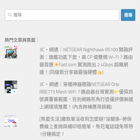
搜
尋
關
鍵
熱門文章與頁面︰
字:
3C‧網通｜NETGEAR Nighthawk RS100 開箱評
測：旗艦功能下放，高 CP 值雙頻 Wi-Fi 7 路由
器首選
Fast.com 實測跑出 2.4Gbps 超飆網
速！(同級距分享器最強硬體
)
3C‧網通｜穿牆神器開箱NETGEAR Orbi
RBE773 Mesh WiFi 7 路由器台灣實測
優質訊
號廣覆蓋範圍，告別網路死角打造優評價無縫
上網環境推薦！(內含跨棟應用挑戰)
[熊愛生活]繳款單沒收到怎麼辦?沒關係~勞保
費線上查詢與補印很簡單，免花電話錢免等待
1分鐘搞定！