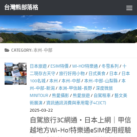
台灣熊部落格
Skip to content
CATEGORY:
本州-中部
日本旅遊
/
ESIM特價
/
WI-HO!特樂通
/
冬雪系列
/
十
二現存古天守
/
旅行好用小物
/
日式美食
/
日本
/
日本
100名城
/
本州
/
本州-中部
/
本州-中部-山梨縣
/
本
州-中部-新潟
/
本洲-甲信越-長野
/
深度微旅
MINITOUR
/
熊愛攝影
/
熊愛旅遊
/
自駕租車
/
藝文美
術展演
/
資訊通訊消費與車用電子4C(ICT)
2025-03-22
自駕旅行3C網通‧日本上網｜甲信
越地方Wi-Ho!特樂通eSIM使用經驗