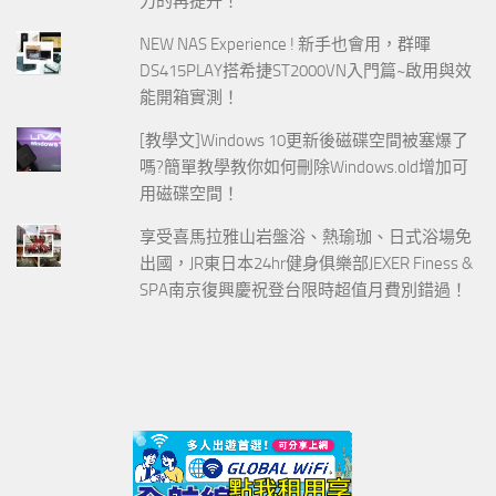
力的再提升！
NEW NAS Experience ! 新手也會用，群暉
DS415PLAY搭希捷ST2000VN入門篇~啟用與效
能開箱實測！
[教學文]Windows 10更新後磁碟空間被塞爆了
嗎?簡單教學教你如何刪除Windows.old增加可
用磁碟空間！
享受喜馬拉雅山岩盤浴、熱瑜珈、日式浴場免
出國，JR東日本24hr健身俱樂部JEXER Finess &
SPA南京復興慶祝登台限時超值月費別錯過！