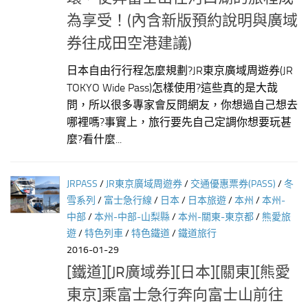
為享受！(內含新版預約說明與廣域
券往成田空港建議)
日本自由行行程怎麼規劃?JR東京廣域周遊券(JR
TOKYO Wide Pass)怎樣使用?這些真的是大哉
問，所以很多專家會反問網友，你想過自己想去
哪裡嗎?事實上，旅行要先自己定調你想要玩甚
麼?看什麼...
JRPASS
/
JR東京廣域周遊券
/
交通優惠票券(PASS)
/
冬
雪系列
/
富士急行線
/
日本
/
日本旅遊
/
本州
/
本州-
中部
/
本州-中部-山梨縣
/
本州-關東-東京都
/
熊愛旅
遊
/
特色列車
/
特色鐵道
/
鐵道旅行
2016-01-29
[鐵道][JR廣域券][日本][關東][熊愛
東京]乘富士急行奔向富士山前往