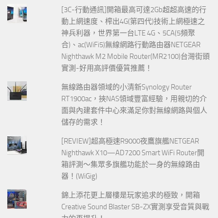
[3C-行動通訊]開箱最高可達2Gb超超高速的行
動上網速度、榨出4G(第四代)技術上網極速之
神兵利器，世界第一台LTE 4G、5CA(5頻聚
合)、ac(WiFi5)無線網路行動路由器NETGEAR
Nighthawk M2 Mobile Router(MR2100)台灣街頭
實測-好用高評價優質推薦！
無線路由器領域的小清新Synology Router
RT1900ac，挾NAS領域豐富經驗，用親切的介
面與內建套件中心來滿足你對無線網路與個人
儲存的需求！
[REVIEW]超高極速R9000夜鷹旗艦NETGEAR
Nighthawk X10—AD7200 Smart WiFi Router開
箱評測～集眾多旗艦功能於一身的無線路由
器！(WiGig)
錦上添花更上層樓是玩家追求的極致，開箱
Creative Sound Blaster SB-ZX實測享受音質與戰