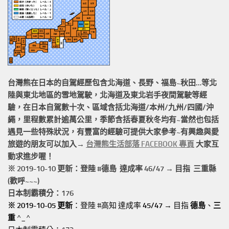
台灣熊在日本的
自駕經歷
包含北海道、長野、福島~秋田…等北
陸與東北地區的
雪地駕駛
，北海道及東北岩手
夜間駕駛
等經
驗，在日本自駕數十次、區域含括
北海道/本州/九州/四國/沖
繩，
里程數累計
逾萬公里
，季節含括春夏秋冬均有~當然也包括
遇見一些特殊狀況，有豐富的經驗可提供大家參考~有興趣與愛
旅遊的朋友可以加入→
台灣熊生活部落 FACEBOOK 專頁
大家互
動求進步喔！
※ 2019-10-10 更新：登陸 #
德島
達成率 46/47 → 目指 三重縣
(歡呼~~~)
日本制霸積分：176
※ 2019-10-05 更新
：登陸 #高知 達成率
45/47
→ 目指
德島
、
三
重
^_^