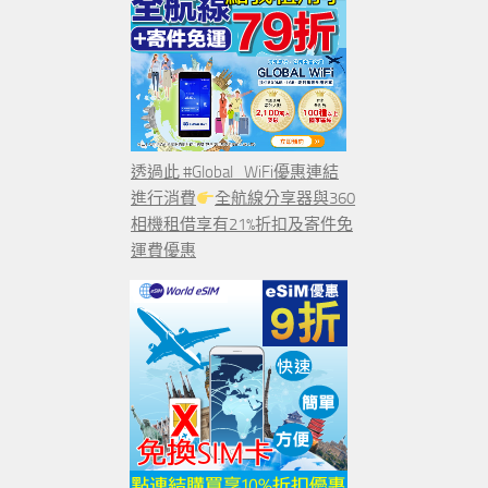
透過此 #Global_WiFi優惠連結
進行消費
全航線分享器與360
相機租借享有21%折扣及寄件免
運費優惠