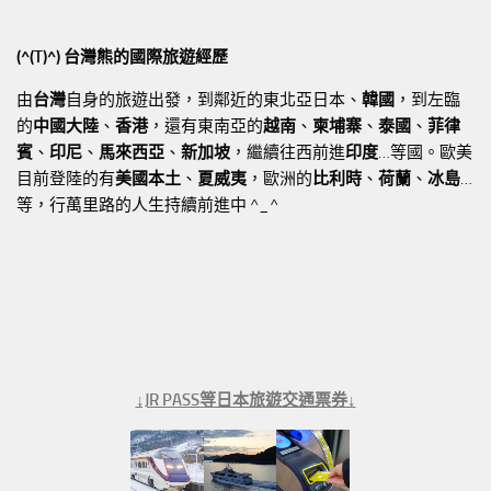
(^(T)^) 台灣熊的國際旅遊經歷
由
台灣
自身的旅遊出發，到鄰近的東北亞日本、
韓國
，到左臨
的
中國大陸
、
香港
，還有東南亞的
越南
、
柬埔寨
、
泰國
、
菲律
賓
、
印尼
、
馬來西亞
、
新加坡
，繼續往西前進
印度
…等國。歐美
目前登陸的有
美國本土
、
夏威夷
，歐洲的
比利時
、
荷蘭
、
冰島
…
等，行萬里路的人生持續前進中 ^_^
↓JR PASS等日本旅遊交通票券↓