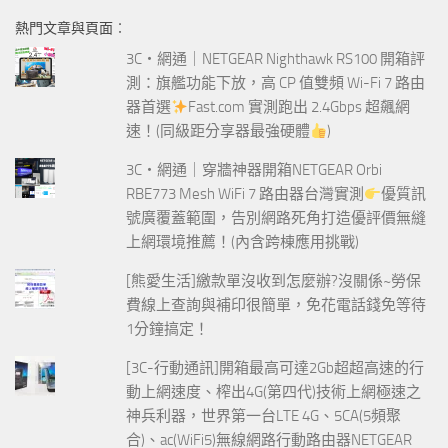
鍵
熱門文章與頁面︰
字:
3C‧網通｜NETGEAR Nighthawk RS100 開箱評
測：旗艦功能下放，高 CP 值雙頻 Wi-Fi 7 路由
器首選
Fast.com 實測跑出 2.4Gbps 超飆網
速！(同級距分享器最強硬體
)
3C‧網通｜穿牆神器開箱NETGEAR Orbi
RBE773 Mesh WiFi 7 路由器台灣實測
優質訊
號廣覆蓋範圍，告別網路死角打造優評價無縫
上網環境推薦！(內含跨棟應用挑戰)
[熊愛生活]繳款單沒收到怎麼辦?沒關係~勞保
費線上查詢與補印很簡單，免花電話錢免等待
1分鐘搞定！
[3C-行動通訊]開箱最高可達2Gb超超高速的行
動上網速度、榨出4G(第四代)技術上網極速之
神兵利器，世界第一台LTE 4G、5CA(5頻聚
合)、ac(WiFi5)無線網路行動路由器NETGEAR