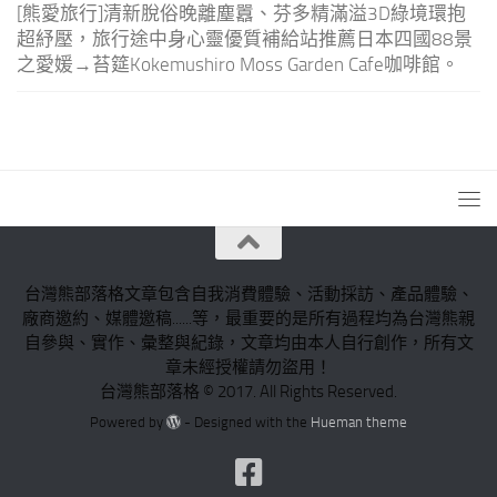
[熊愛旅行]清新脫俗晚離塵囂、芬多精滿溢3D綠境環抱
超紓壓，旅行途中身心靈優質補給站推薦日本四國88景
之愛媛→苔筵Kokemushiro Moss Garden Cafe咖啡館。
台灣熊部落格文章包含自我消費體驗、活動採訪、產品體驗、
廠商邀約、媒體邀稿......等，最重要的是所有過程均為台灣熊親
自參與、實作、彙整與紀錄，文章均由本人自行創作，所有文
章未經授權請勿盜用！
台灣熊部落格 © 2017. All Rights Reserved.
Powered by
- Designed with the
Hueman theme