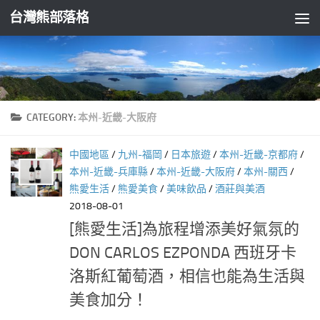
台灣熊部落格
Skip to content
CATEGORY:
本州-近畿-大阪府
中國地區
/
九州-福岡
/
日本旅遊
/
本州-近畿-京都府
/
本州-近畿-兵庫縣
/
本州-近畿-大阪府
/
本州-關西
/
熊愛生活
/
熊愛美食
/
美味飲品
/
酒莊與美酒
2018-08-01
[熊愛生活]為旅程增添美好氣氛的
DON CARLOS EZPONDA 西班牙卡
洛斯紅葡萄酒，相信也能為生活與
美食加分！