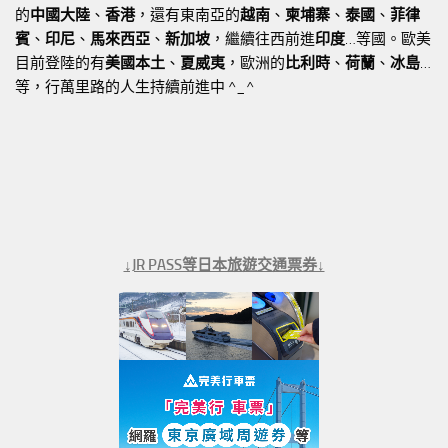
的
中國大陸
、
香港
，還有東南亞的
越南
、
柬埔寨
、
泰國
、
菲律
賓
、
印尼
、
馬來西亞
、
新加坡
，繼續往西前進
印度
…等國。歐美
目前登陸的有
美國本土
、
夏威夷
，歐洲的
比利時
、
荷蘭
、
冰島
…
等，行萬里路的人生持續前進中 ^_^
↓JR PASS等日本旅遊交通票券↓