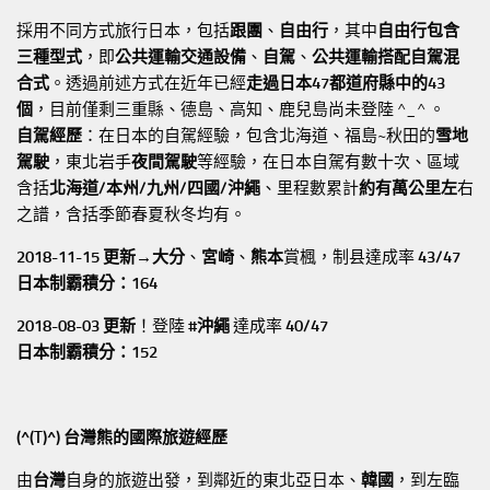
採用不同方式旅行日本，包括
跟團
、
自由行
，其中
自由行包含
三種型式
，即
公共運輸交通設備
、
自駕
、
公共運輸搭配自駕混
合式
。透過前述方式在近年已經
走過日本47都道府縣中的43
個
，目前僅剩三重縣、德島、高知、鹿兒島尚未登陸 ^_^ 。
自駕經歷
：在日本的自駕經驗，包含北海道、福島~秋田的
雪地
駕駛
，東北岩手
夜間駕駛
等經驗，在日本自駕有數十次、區域
含括
北海道/本州/九州/四國/沖繩
、里程數累計
約有萬公里左
右
之譜，含括季節春夏秋冬均有。
2018-11-15 更新→
大分
、
宮崎
、
熊本
賞楓，制县達成率
43/47
日本制霸積分：164
2018-08-03 更新
！登陸
#沖繩
達成率
40/47
日本制霸積分：152
(^(T)^) 台灣熊的國際旅遊經歷
由
台灣
自身的旅遊出發，到鄰近的東北亞日本、
韓國
，到左臨