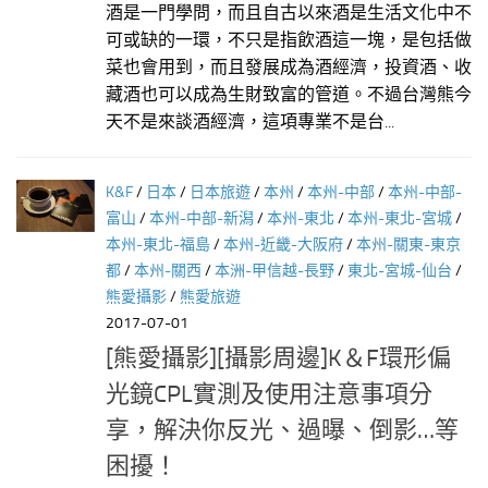
酒是一門學問，而且自古以來酒是生活文化中不
可或缺的一環，不只是指飲酒這一塊，是包括做
菜也會用到，而且發展成為酒經濟，投資酒、收
藏酒也可以成為生財致富的管道。不過台灣熊今
天不是來談酒經濟，這項專業不是台...
K&F
/
日本
/
日本旅遊
/
本州
/
本州-中部
/
本州-中部-
富山
/
本州-中部-新潟
/
本州-東北
/
本州-東北-宮城
/
本州-東北-福島
/
本州-近畿-大阪府
/
本州-關東-東京
都
/
本州-關西
/
本洲-甲信越-長野
/
東北-宮城-仙台
/
熊愛攝影
/
熊愛旅遊
2017-07-01
[熊愛攝影][攝影周邊]K＆F環形偏
光鏡CPL實測及使用注意事項分
享，解決你反光、過曝、倒影…等
困擾！