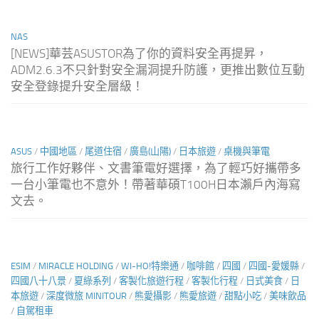
NAS
[NEWS]華芸ASUSTOR為了你的資料安全再提昇，
ADM2.6.3不只針對安全漏洞提升防護，更推出數位互動
安全登錄提升安全層級！
ASUS
/
中國地區
/
尾道住宿
/
廣島(山陽)
/
日本旅遊
/
桌機與筆電
旅行工作好夥伴、文書筆電好選擇，為了輕巧好攜帶多
一台小筆電也不意外！帶著華碩T100H日本瀨戶內海寫
文去。
ESIM
/
MIRACLE HOLDING
/
WI-HO!特樂通
/
咖啡館
/
四國
/
四國-愛媛縣
/
四國八十八景
/
夏綠系列
/
客製化旅遊行程
/
客製化行程
/
日式美食
/
日
本旅遊
/
深度微旅 MINITOUR
/
熊愛攝影
/
熊愛旅遊
/
甜點小吃
/
美味飲品
/
自駕租車