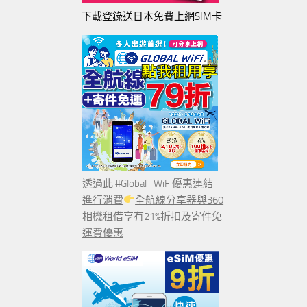
下載登錄送日本免費上網SIM卡
透過此 #Global_WiFi優惠連結
進行消費
全航線分享器與360
相機租借享有21%折扣及寄件免
運費優惠