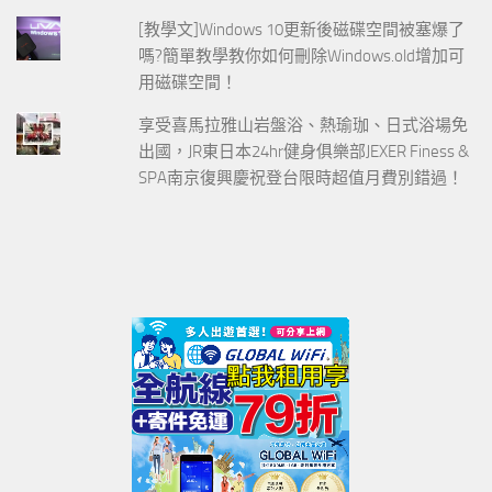
[教學文]Windows 10更新後磁碟空間被塞爆了
嗎?簡單教學教你如何刪除Windows.old增加可
用磁碟空間！
享受喜馬拉雅山岩盤浴、熱瑜珈、日式浴場免
出國，JR東日本24hr健身俱樂部JEXER Finess &
SPA南京復興慶祝登台限時超值月費別錯過！