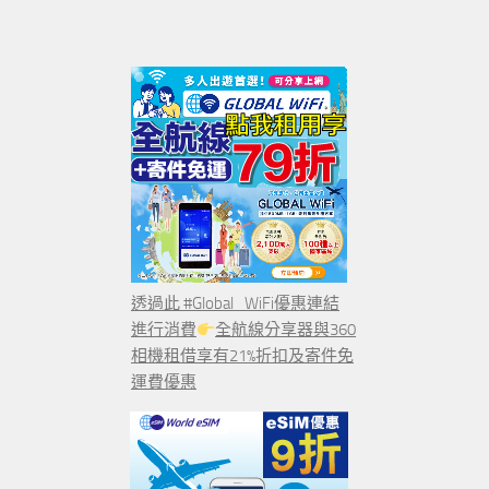
透過此 #Global_WiFi優惠連結
進行消費
全航線分享器與360
相機租借享有21%折扣及寄件免
運費優惠