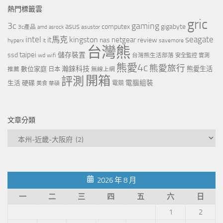
熱門標籤雲
gric
3c
gaming
asus
computex
gigabyte
asustor
3c產品
amd
asrock
intel
it馬克
kingston
seagate
netgear
nas
review
hyperx
savemore
it
台灣熊
taipei
ssd
儲存裝置
wd
wifi
台灣熊生活部落
安全監控
實測
熊愛4c
熊愛旅行
瀚錸科技
數位家庭
熊愛生活
推薦
日本
無線上網
開箱
評測
電腦組裝
生活
硬碟
電競
美食
華碩
文章分類
文
章
分
類
2026 年 8 月
一
二
三
四
五
六
日
1
2