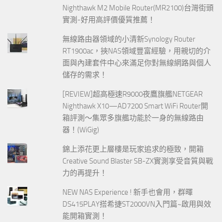
Nighthawk M2 Mobile Router(MR2100)台灣街頭
實測-好用高評價優質推薦！
無線路由器領域的小清新Synology Router
RT1900ac，挾NAS領域豐富經驗，用親切的介
面與內建套件中心來滿足你對無線網路與個人
儲存的需求！
[REVIEW]超高極速R9000夜鷹旗艦NETGEAR
Nighthawk X10—AD7200 Smart WiFi Router開
箱評測～集眾多旗艦功能於一身的無線路由
器！(WiGig)
錦上添花更上層樓是玩家追求的極致，開箱
Creative Sound Blaster SB-ZX實測享受音質與戰
力的再提升！
NEW NAS Experience ! 新手也會用，群暉
DS415PLAY搭希捷ST2000VN入門篇~啟用與效
能開箱實測！