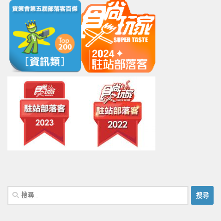
搜
尋
關