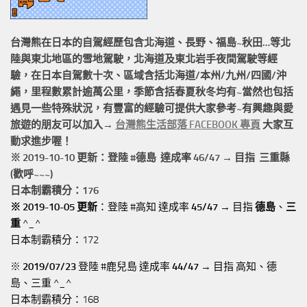
台灣熊在日本的
自駕經歷
包含北海道、長野、福島~秋田…等北
陸與東北地區的
雪地駕駛
，北海道及東北岩手
夜間駕駛
等經
驗，在日本自駕數十次、區域含括
北海道/本州/九州/四國/沖
繩，
里程數累計
逾萬公里
，季節含括春夏秋冬均有~當然也包括
遇見一些特殊狀況，有豐富的經驗可提供大家參考~有興趣與愛
旅遊的朋友可以加入→
台灣熊生活部落 FACEBOOK 專頁
大家互
動求進步喔！
※ 2019-10-10 更新：登陸 #
德島
達成率 46/47 → 目指 三重縣
(歡呼~~~)
日本制霸積分：176
※ 2019-10-05 更新
：登陸 #高知 達成率
45/47
→ 目指
德島
、
三
重
^_^
日本制霸積分：172
※
2019/07/23
登陸 #鹿兒島 達成率
44/47
→ 目指 高知、德
島、三重 ^_^
日本制霸積分：168