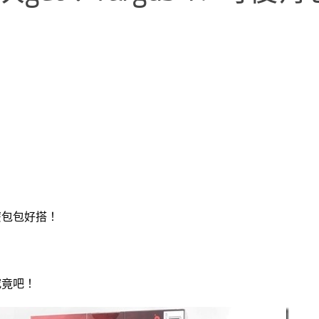
麼包包好搭！
究竟吧！