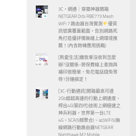
3C‧網通｜穿牆神器開箱
NETGEAR Orbi RBE773 Mesh
WiFi 7 路由器台灣實測
優質
訊號廣覆蓋範圍，告別網路死
角打造優評價無縫上網環境推
薦！(內含跨棟應用挑戰)
[熊愛生活]繳款單沒收到怎麼
辦?沒關係~勞保費線上查詢與
補印很簡單，免花電話錢免等
待1分鐘搞定！
[3C-行動通訊]開箱最高可達
2Gb超超高速的行動上網速度、
榨出4G(第四代)技術上網極速之
神兵利器，世界第一台LTE
4G、5CA(5頻聚合)、ac(WiFi5)無
線網路行動路由器NETGEAR
Nighthawk M2 Mobile