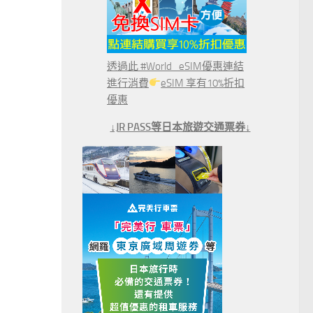
透過此 #World_eSIM優惠連結
進行消費
eSIM 享有10%折扣
優惠
↓JR PASS等日本旅遊交通票券↓