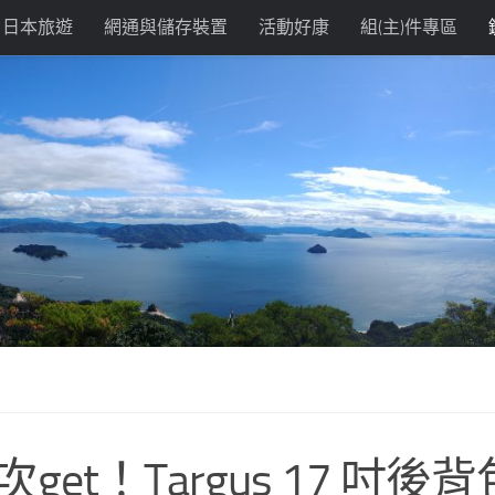
日本旅遊
網通與儲存裝置
活動好康
組(主)件專區
get！Targus 17 吋後背