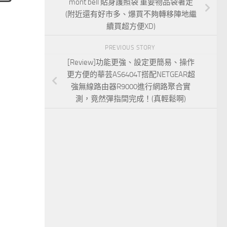
mont bell 貼身護照袋 重要物品袋著走
(附近還有好市多、爆買不夠轉移陣地繼
續買超方便XD)
PREVIOUS STORY
[Review]功能更強、設定更簡易、操作
更方便的華芸AS6404T搭配NETGEAR超
強無線路由器R9000進行網路聚合實
測，竟然彈指間完成！(真輕鬆啊)