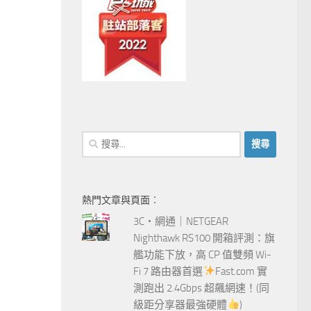
搜
尋
關
鍵
熱門文章與頁面︰
字:
3C‧網通｜NETGEAR
Nighthawk RS100 開箱評測：旗
艦功能下放，高 CP 值雙頻 Wi-
Fi 7 路由器首選
Fast.com 實
測跑出 2.4Gbps 超飆網速！(同
級距分享器最強硬體
)