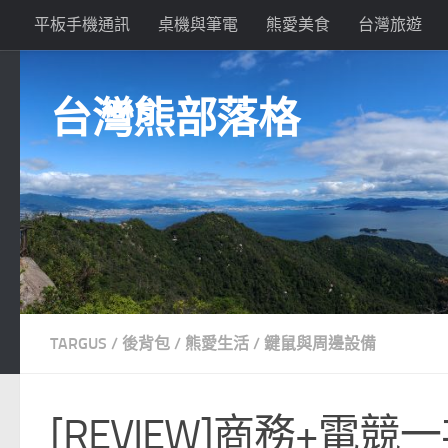
平板手機通訊
桌機與筆電
熊愛美食
台灣旅遊
Skip to content
台灣熊部落格
TARGUS
/
後背包
/
熊愛生活
/
鍵鼠與周邊設備
[REVIEW]商務+電競一次