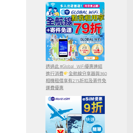
透過此 #Global_WiFi優惠連結
進行消費
全航線分享器與360
相機租借享有21%折扣及寄件免
運費優惠