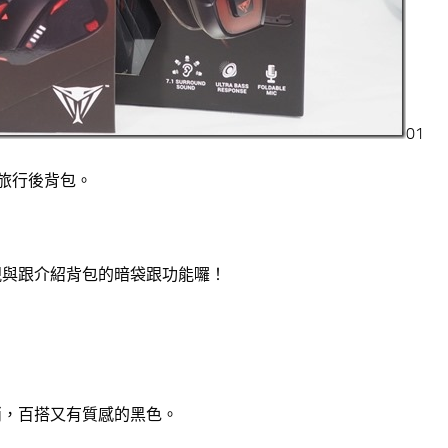
01
躍動旅行後背包。
視與跟介紹背包的暗袋跟功能囉！
俏，百搭又有質感的黑色。