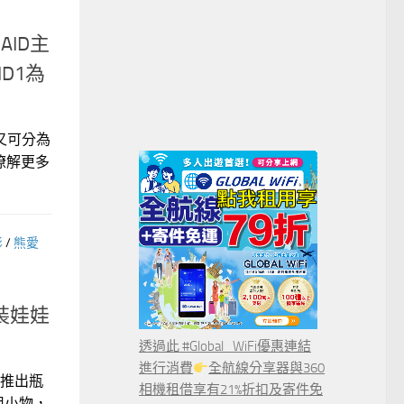
AID主
ID1為
又可分為
瞭解更多
影
/
熊愛
瓶裝娃娃
透過此 #Global_WiFi優惠連結
進行消費
全航線分享器與360
會推出瓶
相機租借享有21%折扣及寄件免
用小物，