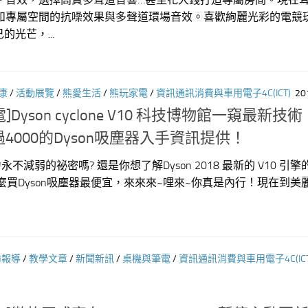
如專屬空間的抗噪效果與多聲道環場音效。喜歡絢麗光彩的電競
的光芒，...
康
/
活動展覽
/
熊愛生活
/
熊玩家電
/
資訊通訊消費與車用電子4C(ICT)
20
電]Dyson cyclone V10 科技博物館一窺最新技
4000的Dyson吸塵器入手資訊提供！
永不減弱的祕密嗎? 還是你想了解Dyson 2018 最新的 V10 引
麼買Dyson吸塵器最便宜，來來來~哩來~你真是內行！現在到美麗華
訪報導
/
教學文章
/
新聞新訊
/
桌機與筆電
/
資訊通訊消費與車用電子4C(ICT