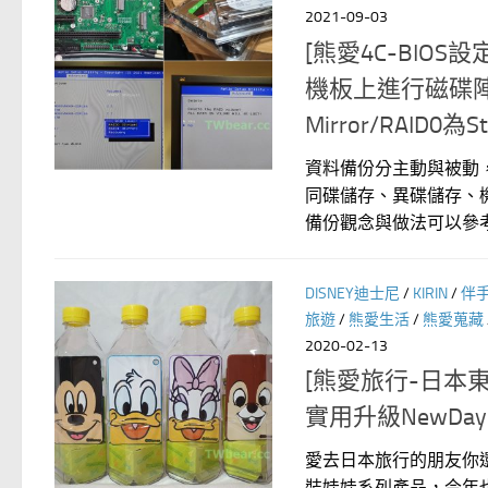
2021-09-03
[熊愛4C-BIOS設
機板上進行磁碟陣列設定
Mirror/RAID0為Str
資料備份分主動與被動
同碟儲存、異碟儲存、機
備份觀念與做法可以參考→
DISNEY迪士尼
/
KIRIN
/
伴
旅遊
/
熊愛生活
/
熊愛蒐藏
2020-02-13
[熊愛旅行-日本東
實用升級NewDa
愛去日本旅行的朋友你還
裝娃娃系列產品，今年也