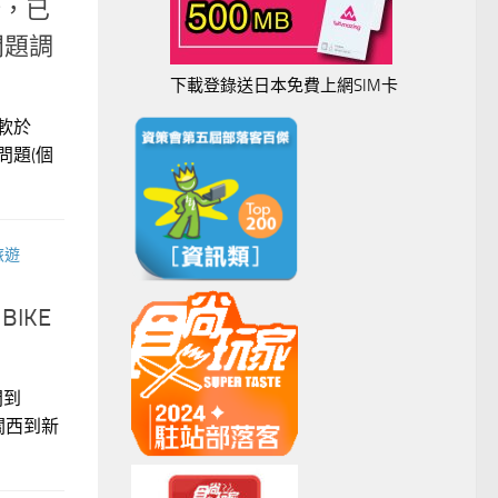
新，已
問題調
下載登錄送日本免費上網SIM卡
微軟於
問題(個
旅遊
IKE
間到
關西到新