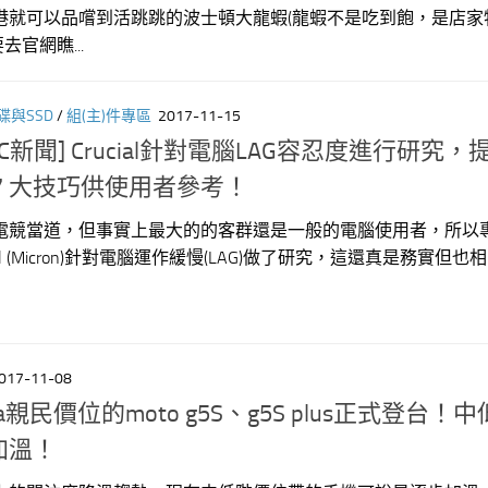
港就可以品嚐到活跳跳的波士頓大龍蝦(龍蝦不是吃到飽，是店家
官網瞧...
碟與SSD
/
組(主)件專區
2017-11-15
C新聞] Crucial針對電腦LAG容忍度進行研究，
7 大技巧供使用者參考！
電競當道，但事實上最大的的客群還是一般的電腦使用者，所以
al (Micron)針對電腦運作緩慢(LAG)做了研究，這還真是務實但也
017-11-08
rola親民價位的moto g5S、g5S plus正式登台！
加溫！