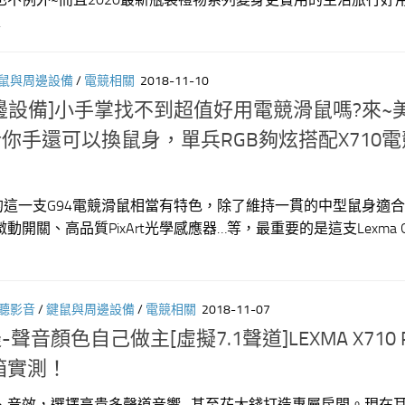
.
鼠與周邊設備
/
電競相關
2018-11-10
腦周邊設備]小手掌找不到超值好用電競滑鼠嗎?來~
不只合你手還可以換鼠身，單兵RGB夠炫搭配X710
出的這一支G94電競滑鼠相當有特色，除了維持一貫的中型鼠身適
開關、高品質PixArt光學感應器…等，最重要的是這支Lexma 
聽影音
/
鍵鼠與周邊設備
/
電競相關
2018-11-07
-聲音顏色自己做主[虛擬7.1聲道]LEXMA X710 
箱實測！
、音效，選擇高貴多聲道音響…甚至花大錢打造專屬房間。現在