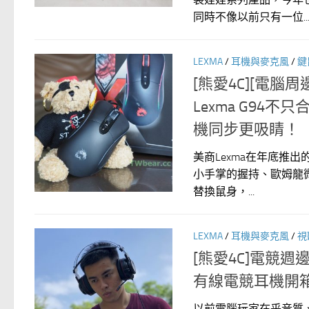
同時不像以前只有一位..
LEXMA
/
耳機與麥克風
/
鍵
[熊愛4C][電
Lexma G94
機同步更吸睛！
美商Lexma在年底推
小手掌的握持、歐姆龍微動
替換鼠身，...
LEXMA
/
耳機與麥克風
/
視
[熊愛4C]電競週邊
有線電競耳機開
以前電腦玩家在乎音質