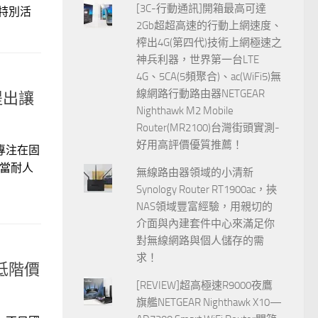
[3C-行動通訊]開箱最高可達
特別活
2Gb超超高速的行動上網速度、
榨出4G(第四代)技術上網極速之
神兵利器，世界第一台LTE
4G、5CA(5頻聚合)、ac(WiFi5)無
線網路行動路由器NETGEAR
提出讓
Nighthawk M2 Mobile
Router(MR2100)台灣街頭實測-
好用高評價優質推薦！
專注在固
相當耐人
無線路由器領域的小清新
Synology Router RT1900ac，挾
NAS領域豐富經驗，用親切的
介面與內建套件中心來滿足你
對無線網路與個人儲存的需
求！
中低階價
[REVIEW]超高極速R9000夜鷹
旗艦NETGEAR Nighthawk X10—