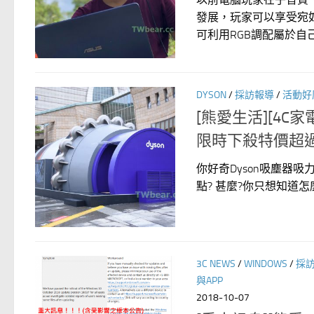
發展，玩家可以享受宛
可利用RGB調配屬於自己
DYSON
/
採訪報導
/
活動好
[熊愛生活][4C家
限時下殺特價超過
你好奇Dyson吸塵器吸力
點? 甚麼?你只想知道怎
3C NEWS
/
WINDOWS
/
採
與APP
2018-10-07