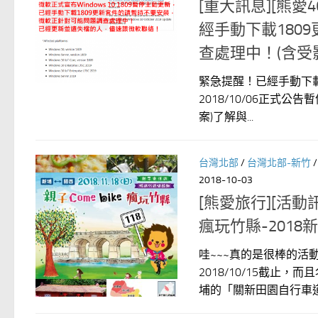
[重大訊息][熊愛4
經手動下載180
查處理中！(含受
緊急提醒！已經手動下載w
2018/10/06正
案)了解與...
台灣北部
/
台灣北部-新竹
2018-10-03
[熊愛旅行][活動
瘋玩竹縣-201
哇~~~真的是很棒的
2018/10/15截
埔的「關新田園自行車道」