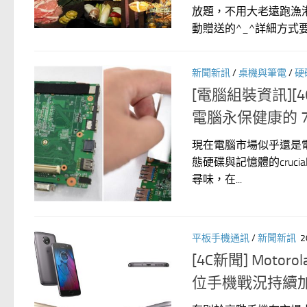
放題，不用大老遠跑漁
動贈送的^_^詳細方式要去
新聞新訊
/
桌機與筆電
/
硬
[電腦組裝資訊][4
電腦永保健康的 
現在電腦市場似乎還是
態硬碟與記憶體的cruci
尋味，在...
平板手機通訊
/
新聞新訊
2
[4C新聞] Moto
位手機戰況持續