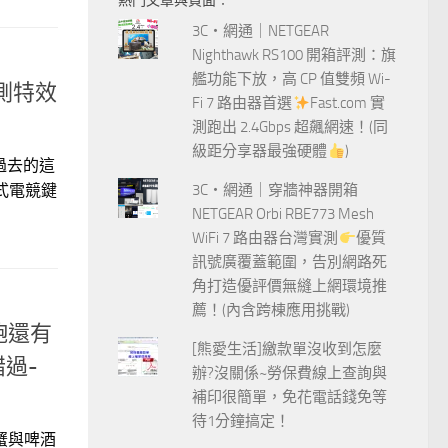
熱門文章與頁面︰
字:
3C‧網通｜NETGEAR
Nighthawk RS100 開箱評測：旗
艦功能下放，高 CP 值雙頻 Wi-
實測特效
Fi 7 路由器首選
Fast.com 實
測跑出 2.4Gbps 超飆網速！(同
級距分享器最強硬體
)
過去的這
械式電競鍵
3C‧網通｜穿牆神器開箱
NETGEAR Orbi RBE773 Mesh
WiFi 7 路由器台灣實測
優質
訊號廣覆蓋範圍，告別網路死
角打造優評價無縫上網環境推
薦！(內含跨棟應用挑戰)
飽還有
[熊愛生活]繳款單沒收到怎麼
過-
辦?沒關係~勞保費線上查詢與
補印很簡單，免花電話錢免等
待1分鐘搞定！
蟹與啤酒