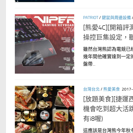
PATRIOT
/
鍵鼠與周邊設備
[熊愛4C][開箱評測
操控巨集設定，
雖然台灣熊認為電競已經
幾年間他確實達到一定的成效
盤帶...
台灣台北
/
熊愛美食
2017-
[放題美食][捷
機會吃到超大活
有i8喔)
這應該是台灣熊今年秋