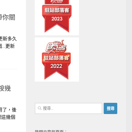
帶你關
更新多久
戲…更新
單按幾
搜
用了，後
尋
把這幾個
關
鍵