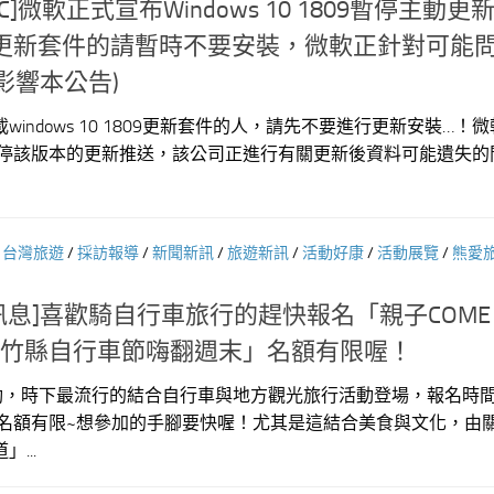
C]微軟正式宣布Windows 10 1809暫停主動更
9更新套件的請暫時不要安裝，微軟正針對可能
影響本公告)
indows 10 1809更新套件的人，請先不要進行更新安裝…！
式公告暫停該版本的更新推送，該公司正進行有關更新後資料可能遺失的
/
台灣旅遊
/
採訪報導
/
新聞新訊
/
旅遊新訊
/
活動好康
/
活動展覽
/
熊愛
訊息]喜歡騎自行車旅行的趕快報名「親子COME B
8新竹縣自行車節嗨翻週末」名額有限喔！
活動，時下最流行的結合自行車與地方觀光旅行活動登場，報名時
止，而且名額有限~想參加的手腳要快喔！尤其是這結合美食與文化，由
...