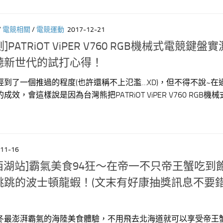
/
電競相關
/
電競運動
2017-12-21
]PATRiOT ViPER V760 RGB機械式電競鍵盤
聽新世代的試打心得！
到了一個推過的程度(也許還稱不上氾濫…XD)，但不得不說~在
，會這樣說是因為台灣熊把PATRiOT ViPER V760 RGB機
11-16
運西湖站]霸氣美食94狂～在帝一不只帝王蟹吃到
跳跳的波士頓龍蝦！(文末有好康抽獎訊息不要錯
冬最澎湃霸氣的海陸美食體驗，不用飛去北海道就可以享受帝王