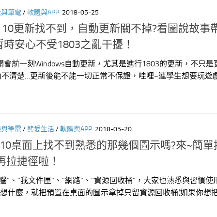
機與筆電
/
軟體與APP
2018-05-25
ows 10更新找不到，自動更新關不掉?看圖說故事
，暫時安心不受1803之亂干擾！
會前一刻Windows自動更新，尤其是進行1803的更新，不只是
功不清楚…更新後能不能一切正常不保證，哇哩~連學生想要玩遊
機與筆電
/
熊愛生活
/
軟體與APP
2018-05-20
ows10桌面上找不到熟悉的那幾個圖示嗎?來~簡
再拉捷徑啦！
腦”、”我文件匣”、”網路”、”資源回收桶”，大家也熟悉與習慣使
Soft)想什麼，就把預置在桌面的圖示拿掉只留資源回收桶(如果你想