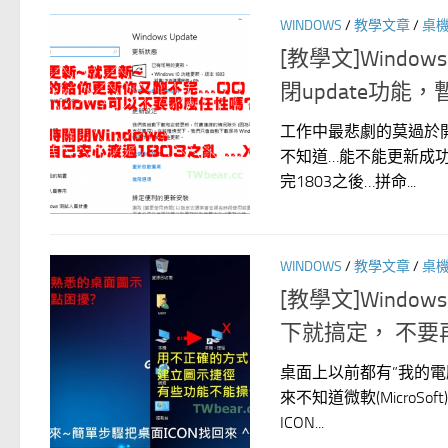
WINDOWS
/
教學文章
/
桌
[教學文]Wind
閉update功能
工作中最悲劇的莫過於開
不知道…能不能更新成
完1803之後…拼命...
WINDOWS
/
教學文章
/
桌
[教學文]Wind
下就搞定， 不要
桌面上以前都有”我的電
來不知道微軟(Micro
ICON...