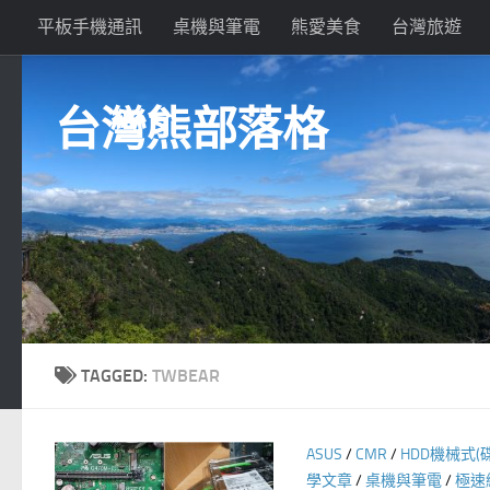
平板手機通訊
桌機與筆電
熊愛美食
台灣旅遊
Skip to content
台灣熊部落格
TAGGED:
TWBEAR
ASUS
/
CMR
/
HDD機械式(
學文章
/
桌機與筆電
/
極速