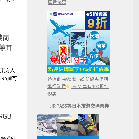
運費優惠
美商
電競耳
合東方人
G94還可
透過此 #World_eSIM優惠連結
進行消費
eSIM 享有10%折扣
優惠
↓JR PASS等日本旅遊交通票券↓
RGB
耳機成熟