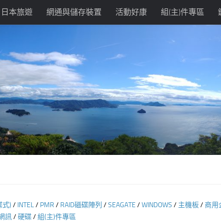
日本旅遊
網通與儲存裝置
活動好康
組(主)件專區
碟式)
/
INTEL
/
PMR
/
RAID磁碟陣列
/
SEAGATE
/
WINDOWS
/
主機板
/
商用
網訊
/
硬碟
/
組(主)件專區