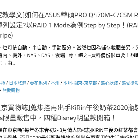
定教學文]如何在ASUS華碩PRO Q470M-C/CSM R
?以RAID 1 Mode為例Step by Step！(RA
ipe)
，也可依自動、半自動、手動區分。當然也因為儲存載體差異，
內、機外、NAS、DAS、雲端…等，總之~資料備份很重要！想
由...
手禮
/
日本旅遊
/
春花系列
/
本州
/
本州-關東-東京都
/
熊心狀誌
/
熊愛攝
/
熊愛購物
京買物誌]蒐集控再出手KiRin午後奶茶2020
ys限量販售中，四種Disney明星款開箱！
在東京嗎?每年冬末春初2~3月情人節檔期KIRIN午後の紅茶都
不例外~而且2020最新瓶裝禮物系列變身更實用的生活旅行好