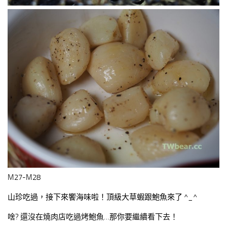
M27-M28
山珍吃過，接下來饗海味啦！頂級大草蝦跟鮑魚來了 ^_^
啥? 還沒在燒肉店吃過烤鮑魚…那你要繼續看下去！