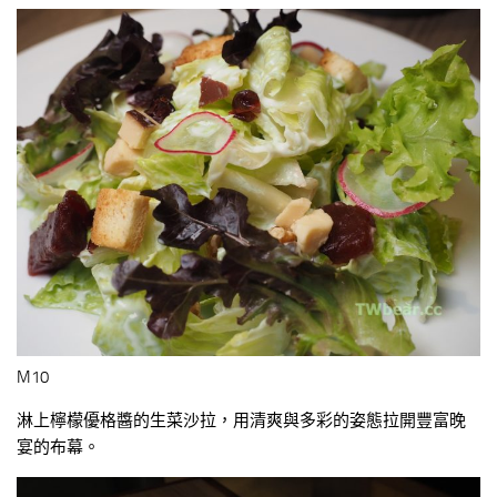
M10
淋上檸檬優格醬的生菜沙拉，用清爽與多彩的姿態拉開豐富晚
宴的布幕。