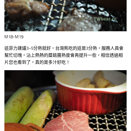
M18-M19
這菲力建議3~5分熟就好，台灣熊吃的這是3分熟，服務人員會
幫忙切塊，沾上熱熱的蘑菇醬熟度會再提升一些，相信透過相
片您也看到了，真的是多汁好吃！