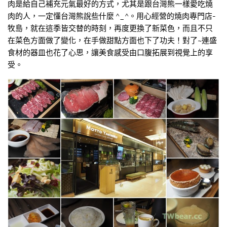
肉是給自己補充元氣最好的方式，尤其是跟台灣熊一樣愛吃燒
肉的人，一定懂台灣熊說些什麼 ^_^。用心經營的燒肉專門店-
牧島，就在這季皆交替的時刻，再度更換了新菜色，而且不只
在菜色方面做了變化，在手做甜點方面也下了功夫！對了~連盛
食材的器皿也花了心思，讓美食感受由口腹拓展到視覺上的享
受。