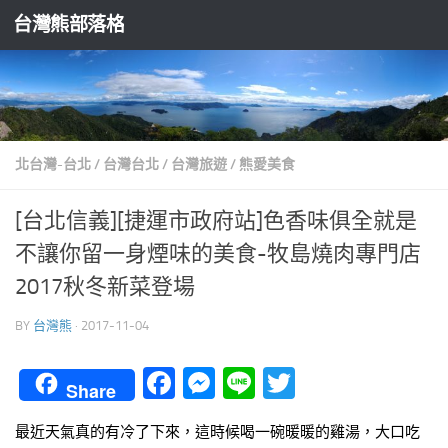
台灣熊部落格
Skip to content
北台灣-台北
/
台灣台北
/
台灣旅遊
/
熊愛美食
[台北信義][捷運市政府站]色香味俱全就是
不讓你留一身煙味的美食-牧島燒肉專門店
2017秋冬新菜登場
BY
台灣熊
·
2017-11-04
Facebook
Messenger
Line
Twitter
Share
最近天氣真的有冷了下來，這時候喝一碗暖暖的雞湯，大口吃