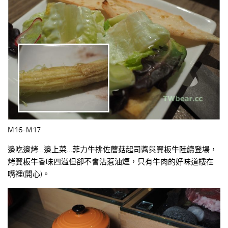
M16-M17
邊吃邊烤…邊上菜…菲力牛排佐蘑菇起司醬與翼板牛陸續登場，
烤翼板牛香味四溢但卻不會沾惹油煙，只有牛肉的好味道樓在
嘴裡(開心)。