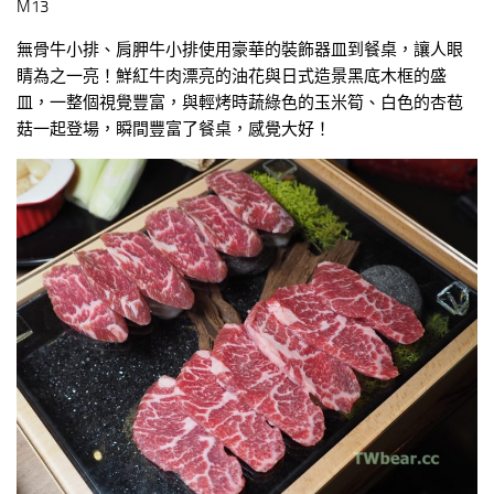
M13
無骨牛小排、肩胛牛小排使用豪華的裝飾器皿到餐桌，讓人眼
睛為之一亮！鮮紅牛肉漂亮的油花與日式造景黑底木框的盛
皿，一整個視覺豐富，與輕烤時蔬綠色的玉米筍、白色的杏苞
菇一起登場，瞬間豐富了餐桌，感覺大好！