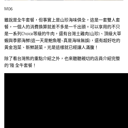
M06
雖說是全牛套餐，但事實上是山珍海味俱全，這是一套雙人套
餐，一個人的消費換算就差不多是一千出頭。可以享用的不只
是一系列Choice等級的牛肉，還有台灣土雞肉(山珍)、頂級大草
蝦與季節海鮮(這一天是鮑魚喔~真是海味無誤)，還有超好吃的
黃金泡菜、新鮮蔬菜，光是這樣就已經讓人滿腹！
除了看台灣熊的重點介紹之外，也來聽聽親切的店員介紹完整
的”陸 全牛套餐！