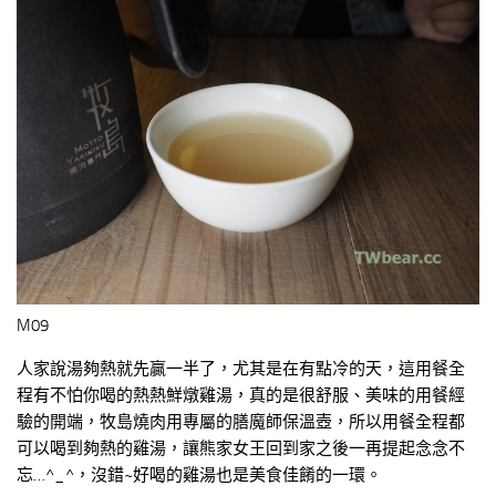
M09
人家說湯夠熱就先贏一半了，尤其是在有點冷的天，這用餐全
程有不怕你喝的熱熱鮮燉雞湯，真的是很舒服、美味的用餐經
驗的開端，牧島燒肉用專屬的膳魔師保溫壺，所以用餐全程都
可以喝到夠熱的雞湯，讓熊家女王回到家之後一再提起念念不
忘…^_^，沒錯~好喝的雞湯也是美食佳餚的一環。