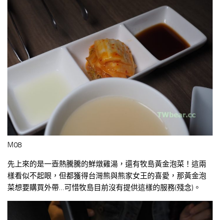
M08
先上來的是一壺熱騰騰的鮮燉雞湯，還有牧島黃金泡菜！這兩
樣看似不起眼，但都獲得台灣熊與熊家女王的喜愛，那黃金泡
菜想要購買外帶…可惜牧島目前沒有提供這樣的服務(殘念)。