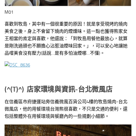
M01
喜歡到牧島，其中有一個很重要的原因！就是享受現烤的燒肉
美食之後，身上不會留下燒肉的煙燻味。這一點也獲得熊家女
王相當的肯定與喜歡，他還說：「到牧島用餐他最放心，就算
是剛洗過頭也不願擔心沾惹油煙味回家。」，可以安心地讓她
品嚐美食沒有壓力(話說…是有多怕油煙哪…不懂)。
(^(T)^)
店家環境與資訊-台北微風店
在信義區市府捷運站旁信義微風百貨公司4樓的牧島燒肉-台北
微風店，他的用餐環境台灣熊很喜歡，不只是交通的便利，還
包括整體外在用餐環境與餐廳內的一些規劃小細節。