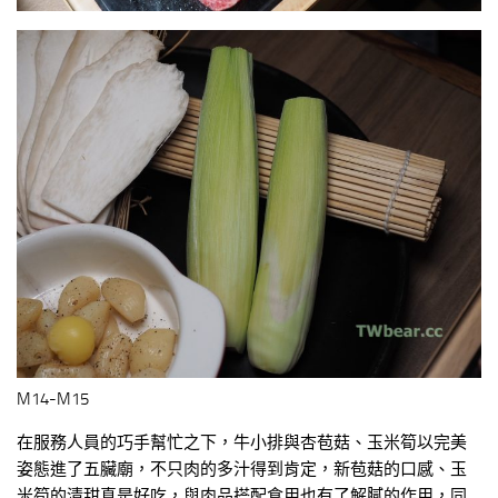
M14-M15
在服務人員的巧手幫忙之下，牛小排與杏苞菇、玉米筍以完美
姿態進了五臟廟，不只肉的多汁得到肯定，新苞菇的口感、玉
米筍的清甜真是好吃，與肉品搭配食用也有了解膩的作用，同