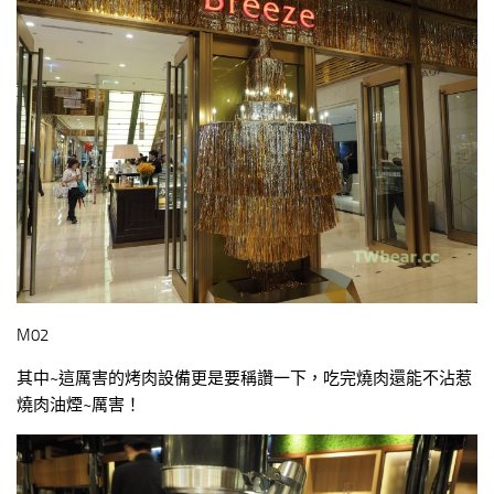
M02
其中~這厲害的烤肉設備更是要稱讚一下，吃完燒肉還能不沾惹
燒肉油煙~厲害！