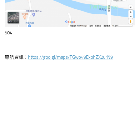
S04
導航資訊：
https://goo.gl/maps/FGwo49ExohZX2urN9