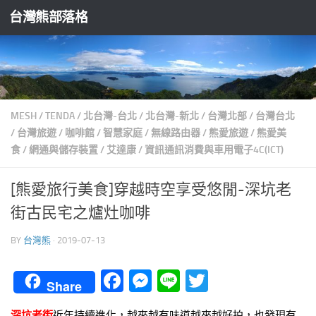
台灣熊部落格
Skip to content
MESH
/
TENDA
/
北台灣-台北
/
北台灣-新北
/
台灣北部
/
台灣台北
/
台灣旅遊
/
咖啡館
/
智慧家庭
/
無線路由器
/
熊愛旅遊
/
熊愛美
食
/
網通與儲存裝置
/
艾達康
/
資訊通訊消費與車用電子4C(ICT)
[熊愛旅行美食]穿越時空享受悠閒-深坑老
街古民宅之爐灶咖啡
BY
台灣熊
·
2019-07-13
Facebook
Messenger
Line
Twitter
Share
深坑老街
近年持續進化，越來越有味道越來越好拍，也發現有