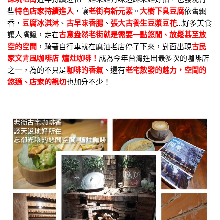
些
特色店家持續進入
，讓
老街有新元素
。
大樹下臭豆腐
依舊飄
香，
豆腐冰淇淋
、
古早味香腸
、
張大古養生豆漿豆花
…好多美食
讓人嘴饞，走在
古意盎然老街就是需要一點悠閒、放鬆甚至放
空的空間
，騎著自行車就在麻油老店停了下來，對面出現
古民
家文青風咖啡店-爐灶咖啡！
成為今年台灣進出最多次的咖啡店
之一，為的不只是
咖啡的香氣
、還有
老宅散發的魅力，空間的
悠適、店家的親切
也加分不少！