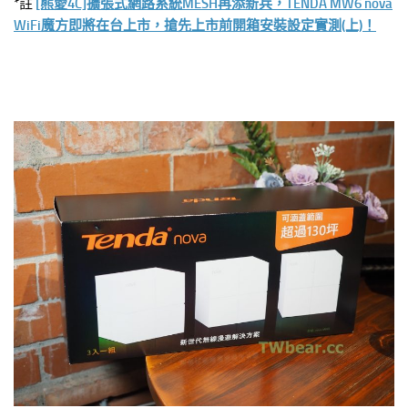
*註
[熊愛4C]擴張式網路系統MESH再添新兵，TENDA MW6 nova
WiFi魔方即將在台上市，搶先上市前開箱安裝設定實測(上)！