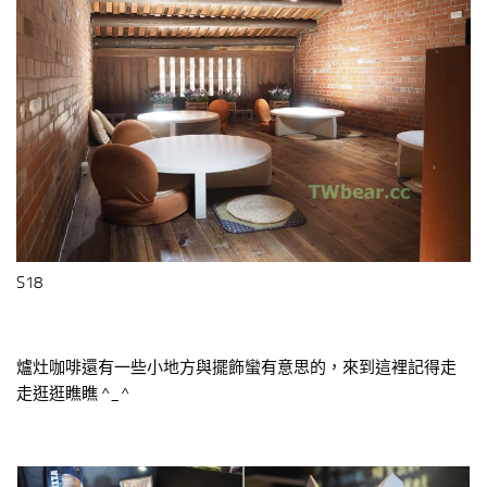
S18
爐灶咖啡還有一些小地方與擺飾蠻有意思的，來到這裡記得走
走逛逛瞧瞧 ^_^