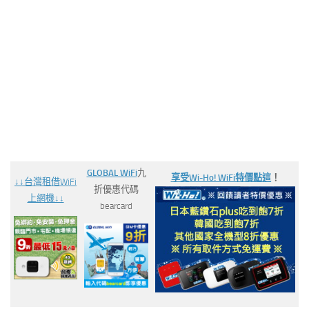
GLOBAL WiFi
九
享受Wi-Ho! WiFi特價
點這
！
↓↓台灣
租借WiFi
折優惠代碼
上網機↓↓
bearcard