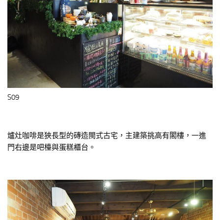
S09
爐灶咖啡是狹長型的磚造閩式古宅，主建築挑高有閣樓，一進
門右邊是吧檯與蛋糕櫃台。