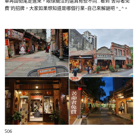
車再由街尾走進來，眼球關注的還真有些不同…看到”苦命者免
費”的招牌，大家如果想知道是哪個行業~自己來解謎吧 ^_^。
S06