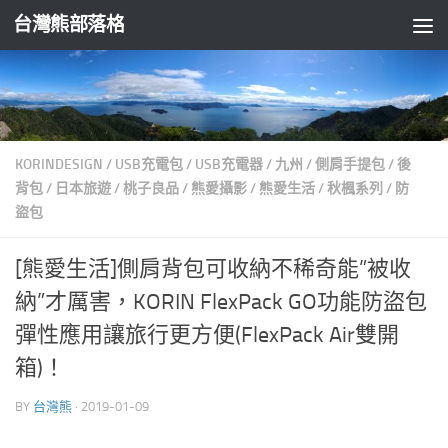
台灣熊部落格
Skip to content
KORINDESIGN
/
USB充電包
/
USB充電器
/
九州
/
側肩手提包
/
後
背包
/
日本旅遊
/
桃子良品
/
熊愛攝影
/
熊愛生活
/
秋楓系列
/
防
盜包
[熊愛生活]側肩背包可收納不稀奇能”被收
納”才厲害，KORIN FlexPack GO功能防盜包
彈性應用讓旅行更方便(FlexPack Air雙開
箱)！
BY
台灣熊
·
2019-01-09