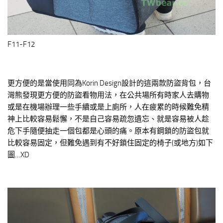
F11-F12
更方便的是當使用同為Korin Design設計的這兩款防盜背包，台
灣熊發現更方便的防盜看物用法，在公共場所有時家人去購物
或是在機場辦理一些手續或是上廁所，人在疲累的時候難免精
神上比較容易鬆懈，不是自己容易疏忽遺忘、就是容易被人趁
危下手隨便抽走一個包都是心頭的痛。原本有鋼鎖的防盜包就
比較容易固定，但難免遇到有不好鎖住固定的椅子(或地方)如下
圖…XD