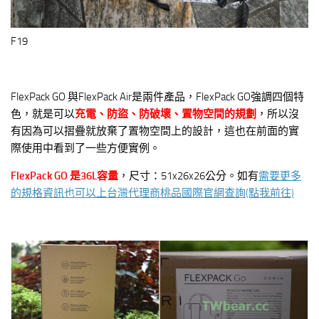
F19
FlexPack GO 與FlexPack Air是兩件產品，FlexPack GO強調四個特
色，就是可以
充電、防盜、防破壞、置物空間的規劃
，所以沒
有因為可以摺疊就放棄了置物空間上的設計，這也在前面的實
際使用中看到了一些方便實例。
FlexPack GO 是36L容量
，尺寸：51x26x26公分。如有
需要更多
的規格資訊也可以上台灣代理商桃品國際官網查詢(點我前往)