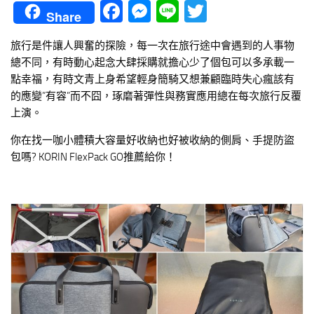
Facebook
Messenger
Line
Twitter
Share
旅行是件讓人興奮的探險，每一次在旅行途中會遇到的人事物
總不同，有時動心起念大肆採購就擔心少了個包可以多承載一
點幸福，有時文青上身希望輕身簡騎又想兼顧臨時失心瘋該有
的應變”有容”而不囧，琢磨著彈性與務實應用總在每次旅行反覆
上演。
你在找一咖小體積大容量好收納也好被收納的側肩、手提防盜
包嗎? KORIN FlexPack GO推薦給你！