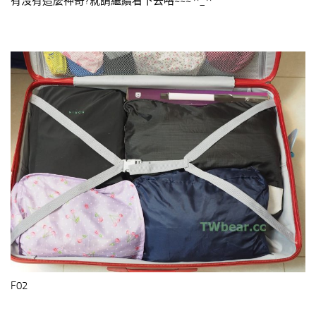
有沒有這麼神奇?就請繼續看下去咯~~~ ^_^
F02