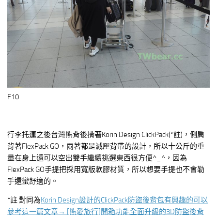
F10
行李托運之後台灣熊背後揹著Korin Design ClickPack(*註)，側肩
背著FlexPack GO，兩著都是減壓背帶的設計，所以十公斤的重
量在身上還可以空出雙手繼續挑選東西很方便^_^，因為
FlexPack GO手提把採用寬版軟膠材質，所以想要手提也不會勒
手還蠻舒適的。
*註 對同為
Korin Design設計的ClickPack防盜後背包有興趣的可以
參考這一篇文章→ [熊愛旅行]開箱功能全面升級的3D防盜後背