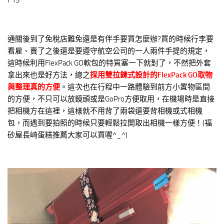
通關後到了免稅店難免還是有伴手要買怎麼辦?買的時候行李要
看雇、賣了之後還是要遵守航空公司的一人兩件手提的規定，
這時候利用FlexPack GO軟包的特質塞一下就對了，不然把外套
拿出來也是好方法，總之
採用雙拉鍊式設計的FlexPack GO取物
與整理真的方便
。這次也在行程中一路體驗到前方小置物區間
的方便，不只可以放鏡頭或是GoPro方便取用，在機場時是直接
把相機方在這裡，這樣就不用背了兩袋還要背相機或式相機
包，而遇到要拍照的時候只要輕鬆拉開取出相機一樣方便！(福
砂屋長崎蛋糕推薦大家可以買喔^_^)