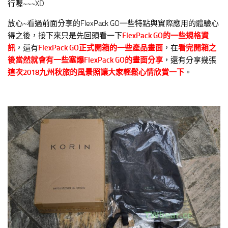
行喔~~~XD
放心~看過前面分享的FlexPack GO一些特點與實際應用的體驗心
得之後，接下來只是先回頭看一下
FlexPack GO的一些規格資
訊
，還有
FlexPack GO正式開箱的一些產品畫面
，在
看完開箱之
後當然就會有一些塞爆FlexPack GO的畫面分享
，還有分享幾張
這次2018九州秋旅的風景照讓大家輕鬆心情欣賞一下
。