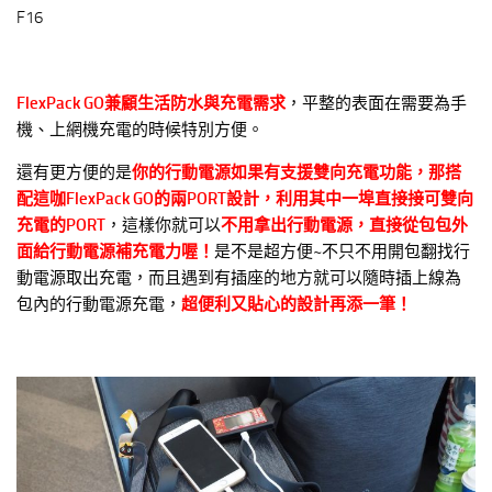
F16
FlexPack GO兼顧生活防水與充電需求
，平整的表面在需要為手
機、上網機充電的時候特別方便。
還有更方便的是
你的行動電源如果有支援雙向充電功能，那搭
配這咖FlexPack GO的兩PORT設計，利用其中一埠直接接可雙向
充電的PORT
，這樣你就可以
不用拿出行動電源，直接從包包外
面給行動電源補充電力喔！
是不是超方便~不只不用開包翻找行
動電源取出充電，而且遇到有插座的地方就可以隨時插上線為
包內的行動電源充電，
超便利又貼心的設計再添一筆！