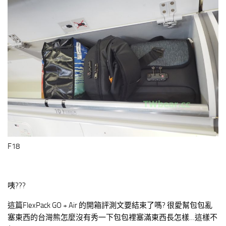
F18
咦???
這篇FlexPack GO + Air 的開箱評測文要結束了嗎? 很愛幫包包亂
塞東西的台灣熊怎麼沒有秀一下包包裡塞滿東西長怎樣…這樣不