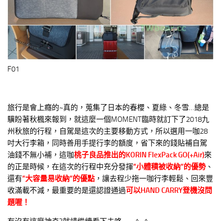
F01
旅行是會上癮的~真的，蒐集了日本的春櫻、夏綠、冬雪…總是
驥盼著秋楓來報到，就這麼一個MOMENT臨時就訂下了2018九
州秋旅的行程，自駕是這次的主要移動方式，所以選用一咖28
吋大行李箱，同時善用手提行李的額度，省下來的錢貼補自駕
油錢不無小補，這咖
桃子良品推出的KORIN FlexPack GO(+Air)
來
的正是時候，在這次的行程中充分發揮
”小體積被收納”的優勢
、
還有
”大容量易收納”的優點
，讓去程少拖一咖行李輕鬆、回來豐
收滿載不減，最重要的是還認證通過
可以HAND CARRY登機沒問
題喔！