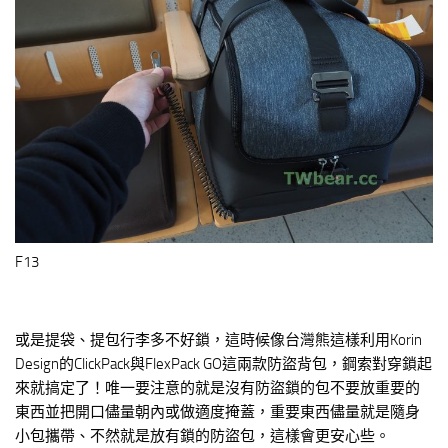
F13
或是提袋、提包行李多不好鎖，這時候像台灣熊這樣利用Korin
Design的ClickPack與FlexPack GO這兩款防盜背包，鋼索對穿鎖起
來就搞定了！唯一要注意的就是沒有防盜鎖的包不要放重要的
東西並把開口儘量朝內或做適度掩蓋，重要東西儘量就是隨身
小包攜帶、不然就是放有鎖的防盜包，這樣會更安心些。