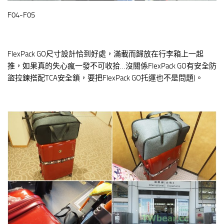
F04-F05
FlexPack GO尺寸設計恰到好處，滿載而歸放在行李箱上一起
推，如果真的失心瘋一發不可收拾…沒關係FlexPack GO有安全防
盜拉鍊搭配TCA安全鎖，要把FlexPack GO托運也不是問題)。