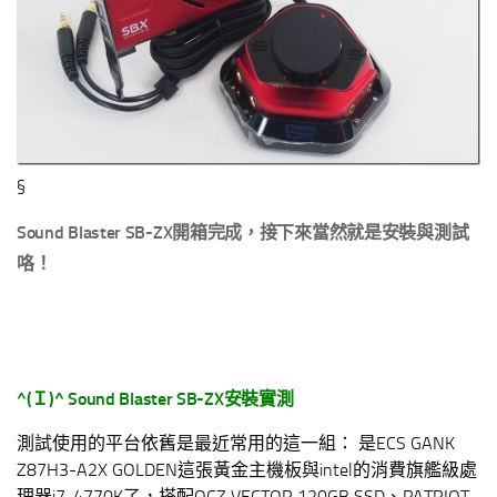
§
Sound Blaster SB-ZX開箱完成，接下來當然就是安裝與測試
咯！
^(
Ｉ
)^
Sound Blaster SB-ZX
安裝實測
測試使用的平台依舊是最近常用的這一組： 是ECS GANK
Z87H3-A2X GOLDEN這張黃金主機板與intel的消費旗艦級處
理器i7-4770K了，搭配OCZ VECTOR 120GB SSD、PATRIOT