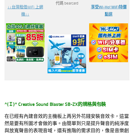
代碼 bearcard
↓↓台灣
租借WiFi 上網
享受Wi-Ho! WiFi特價
機↓↓
點這
^(
Ｉ
)^
Creative Sound Blaster SB-ZX
的規格與包裝
在已經有內建音效的主機板上再另外花錢安裝音效卡，這當
然是要有所圖才會做的事。由簡單到只是提升聲音的純淨度
與放寬聲音的表現音域，還有進階的需求目的，像是音樂創