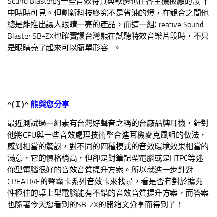
Sound Blaster的一些音效特質與軟體也在各主機板廠的設計
中時時可見。但創新科技終究不是省油的燈，在競合之間他
總是能推出讓人眼睛一亮的產品，而這一組Creative Sound
Blaster SB-ZX也確實讓台灣熊在試聽特效音樂片段時，不只
是眼睛亮了起來可以簡單形容…。
^(
Ｉ
)^
熊與您分享
最近測試過一組素有台灣好聲音之稱的台廠品牌耳機，針對
他將CPU與一些音效處理技術整合進耳機麥克風組的做法，
感到相當的驚訝，對不同的四種模式的音效環境效果相當的
滿意，它的價格稍高，但卻是對筆記型電腦或是HTPC等迷
你型電腦很好的音效音質提升方案。所以就進一步針對
CREATIVE的聲霸卡系列音效卡來找尋，看是否有對於擴充
性極佳的桌上型電腦能有不錯的音效音質提升方案，而答案
也隨著今天您看到的SB-ZX的開箱文分享而得到了！