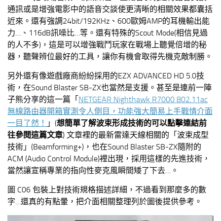
通訊或是增強電影中的語音交談使更清晰的相關效果都囊括
近來。還有強調24bit/192KHz、600歐姆AMP的耳機輸出能
力…、116dB訊噪比…等。還有特殊的Scout Mode(相信見過
的人不多)，這是可以增強戰鬥玩家在戰場上聽覺倍增的秘
器，聽聲辨位最好的工具，讓你有機會取得先機克敵制勝。
另外還有像遊戲廠商紛紛採用的EZX ADVANCED HD 5.0技
術，在Sound Blaster SB-ZX也當然是支援。甚至是連前一陣
子熊分享的這一篇「
NETGEAR Nighthawk R7000 802.11ac
無線路由器開箱實測令人側目，功能強大簡易上手戰情介面
一目了然！
」(
想簡單了解波束形成技術的可以點擊連結前
往參閱這篇文章
) 文章裡的最新雷達天線相關的「波束成型
技術」(Beamforming+)，也在Sound Blaster SB-ZX隨附的
ACM (Audio Control Module)裡出現，採用這樣的先進技術，
當然讓宣稱專業的指向性麥克風瞬間矮了下去…。
圖 C06 包裝上對技術規格描述詳細，不過看到那麼多的數
字…還真的有點暈，把介面相關整理列於圖後提供參考。