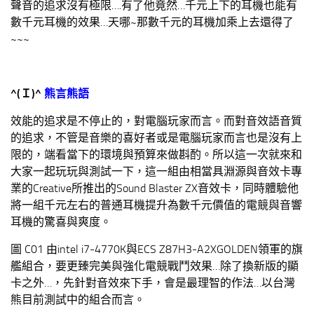
聲音的追求沒有極限….有了他竟然…千元上下的耳機也能有
數千元耳機的效果…天哪~那數千元的耳機加乘上去還得了
~~~
^(
Ｉ
)^
熊言熊語
效能的追求是不停止的，對電腦玩家而言。而對音效語音質
的追求，不管是音樂的喜好者或是電腦玩家而言也是沒有上
限的，端看當下的環境與預算來做斟酌。所以這一次就來和
大家一起玩玩與測試一下，這一組由相當具淵源與音效卡專
業的Creative所推出的Sound Blaster ZX音效卡，同時體驗他
將一組千元左右的普通耳機提升為數千元價值的電競與音響
耳機的驚喜與爽度。
圖 C01 由intel i7-4770K與ECS Z87H3-A2XGOLDEN領軍的旗
艦組合，要更臻完美與強化電競戰鬥效果…除了換新版的顯
卡之外…，先針對音效來下手，會是最理智的作法…以台灣
熊目前測試中的組合而言。