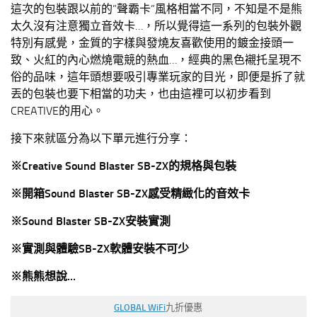
這次的包裝跟以前的”聲霸卡”風格相當不同，不知是不是熊
太久沒有注意獨立音效卡…，所以覺得這一系列的包裝外觀
特別有感覺，金質的字樣與發燒友喜歡使用的鍍金接頭一
致、火紅的內心燃燒電競的熱血…，經典的黑色襯托呈現不
俗的品味，這年頭想要吸引專業玩家的目光，即便是拆了就
丟的包裝也要下相當的功夫，也由這裡可以初步看到
CREATIVE的用心。
接下來就區分為以下單元進行分享：
※
Creative Sound Blaster SB-ZX
的規格與包裝
※
開箱
Sound Blaster SB-ZX
感受精緻化的音效卡
※
Sound Blaster SB-ZX
安裝
實測
※
實測與體驗
SB-ZX
軟體安裝不可少
※
熊熊想說
…
GLOBAL WiFi
九折優惠