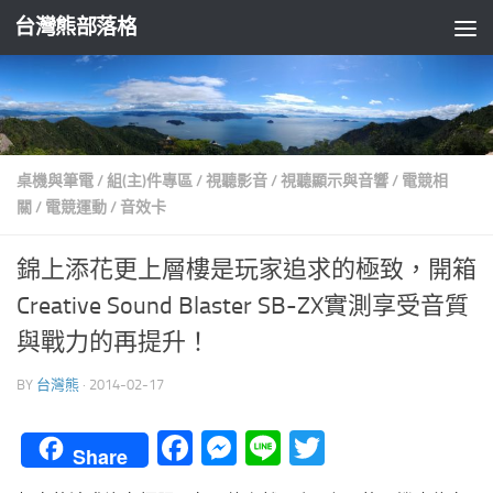
台灣熊部落格
Skip to content
桌機與筆電
/
組(主)件專區
/
視聽影音
/
視聽顯示與音響
/
電競相
關
/
電競運動
/
音效卡
錦上添花更上層樓是玩家追求的極致，開箱
Creative Sound Blaster SB-ZX實測享受音質
與戰力的再提升！
BY
台灣熊
·
2014-02-17
Facebook
Messenger
Line
Twitter
Share