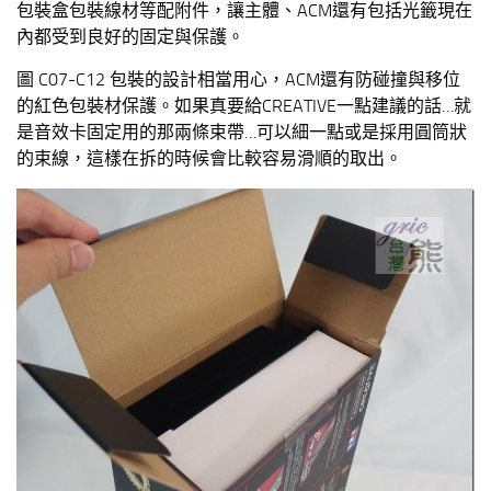
包裝盒包裝線材等配附件，讓主體、ACM還有包括光籤現在
內都受到良好的固定與保護。
圖 C07-C12 包裝的設計相當用心，ACM還有防碰撞與移位
的紅色包裝材保護。如果真要給CREATIVE一點建議的話…就
是音效卡固定用的那兩條束帶…可以細一點或是採用圓筒狀
的束線，這樣在拆的時候會比較容易滑順的取出。