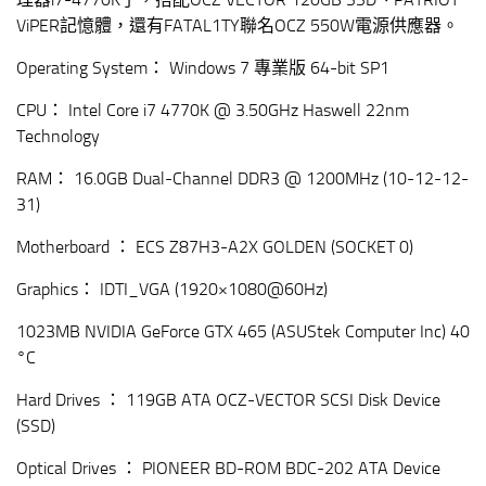
ViPER記憶體，還有FATAL1TY聯名OCZ 550W電源供應器。
Operating System： Windows 7 專業版 64-bit SP1
CPU： Intel Core i7 4770K @ 3.50GHz Haswell 22nm
Technology
RAM： 16.0GB Dual-Channel DDR3 @ 1200MHz (10-12-12-
31)
Motherboard ： ECS Z87H3-A2X GOLDEN (SOCKET 0)
Graphics： IDTI_VGA (1920×1080@60Hz)
1023MB NVIDIA GeForce GTX 465 (ASUStek Computer Inc) 40
°C
Hard Drives ： 119GB ATA OCZ-VECTOR SCSI Disk Device
(SSD)
Optical Drives ： PIONEER BD-ROM BDC-202 ATA Device