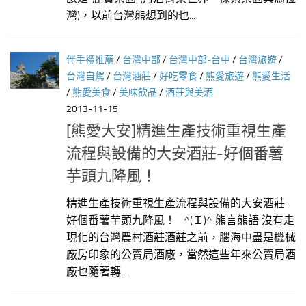
灣)，以前台灣熊想到的也...
伴手禮推薦
/
台灣中部
/
台灣中部-台中
/
台灣旅遊
/
台灣自駕
/
台灣酒莊
/
好吃零食
/
熊愛旅遊
/
熊愛生活
/
熊愛美食
/
美味飲品
/
酒莊與美酒
2013-11-15
[熊愛大安]精進生產技術重視生產
流程與設備的大安酒莊-好個番薯
芋頭九降風！
精進生產技術重視生產流程與設備的大安酒莊-
好個番薯芋頭九降風！ ^(Ｉ)^ 熊言熊語 沒有走
現化的台灣農村酒莊酒莊之前，腦海中盡是機械
廠房印象的公賣局酒廠，當然這些年來公賣局酒
廠也隨著轉...