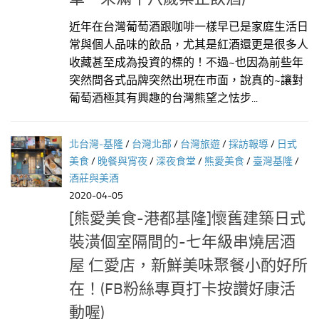
近年在台灣葡萄酒跟咖啡一樣早已是家庭生活日
常與個人品味的飲品，尤其是紅酒還更是很多人
收藏甚至成為投資的標的！不過~也因為前些年
突然間各式品牌突然出現在市面，說真的~讓對
葡萄酒極其有興趣的台灣熊望之怯步...
北台灣-基隆
/
台灣北部
/
台灣旅遊
/
採訪報導
/
日式
美食
/
晚餐與宵夜
/
深夜食堂
/
熊愛美食
/
臺灣基隆
/
酒莊與美酒
2020-04-05
[熊愛美食-港都基隆]懷舊建築日式
裝潢個室隔間的-七年級串燒居酒
屋 仁愛店，新鮮美味聚餐小酌好所
在！(FB粉絲專頁打卡按讚好康活
動喔)