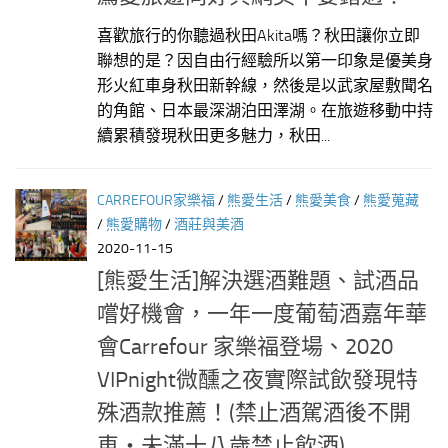
喜歡旅行的你聽過秋田Akita嗎？秋田讓你立即
聯想的是？因自由行經驗所以第一印象是優美身
形火紅車身秋田新幹線，然後是以武家屋敷聞名
的角館、日本最深湖泊田澤湖。在旅遊移動中持
續累積發現秋田更多魅力，秋田...
CARREFOUR家樂福
/
熊愛生活
/
熊愛美食
/
熊愛蒐藏
/
熊愛購物
/
酒莊與美酒
2020-11-15
[熊愛生活]解決選酒難題、試酒品
嚐好機會，一年一度葡萄酒嘉年華
會Carrefour 家樂福登場、2020
VIPnight微醺之夜實際試飲發現特
殊酒款推薦！(禁止酒駕酒後不開
車‧未滿十八歲禁止飲酒)