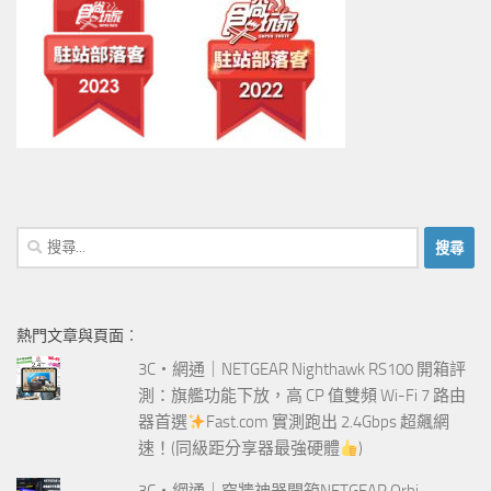
搜
尋
關
鍵
熱門文章與頁面︰
字:
3C‧網通｜NETGEAR Nighthawk RS100 開箱評
測：旗艦功能下放，高 CP 值雙頻 Wi-Fi 7 路由
器首選
Fast.com 實測跑出 2.4Gbps 超飆網
速！(同級距分享器最強硬體
)