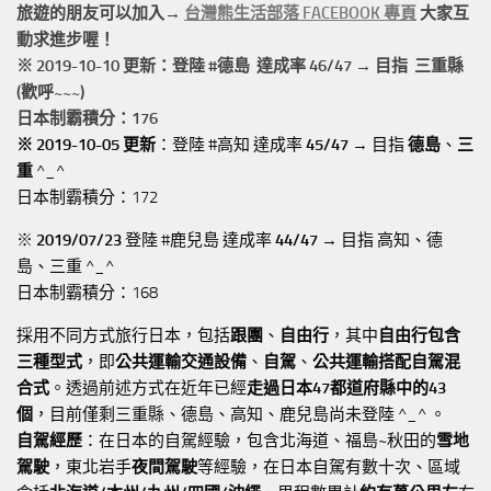
旅遊的朋友可以加入→
台灣熊生活部落 FACEBOOK 專頁
大家互
動求進步喔！
※ 2019-10-10 更新：登陸 #
德島
達成率 46/47 → 目指 三重縣
(歡呼~~~)
日本制霸積分：176
※ 2019-10-05 更新
：登陸 #高知 達成率
45/47
→ 目指
德島
、
三
重
^_^
日本制霸積分：172
※
2019/07/23
登陸 #鹿兒島 達成率
44/47
→ 目指 高知、德
島、三重 ^_^
日本制霸積分：168
採用不同方式旅行日本，包括
跟團
、
自由行
，其中
自由行包含
三種型式
，即
公共運輸交通設備
、
自駕
、
公共運輸搭配自駕混
合式
。透過前述方式在近年已經
走過日本47都道府縣中的43
個
，目前僅剩三重縣、德島、高知、鹿兒島尚未登陸 ^_^ 。
自駕經歷
：在日本的自駕經驗，包含北海道、福島~秋田的
雪地
駕駛
，東北岩手
夜間駕駛
等經驗，在日本自駕有數十次、區域