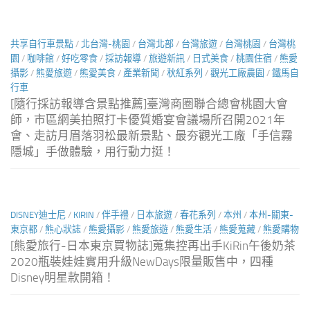
共享自行車景點
/
北台灣-桃園
/
台灣北部
/
台灣旅遊
/
台灣桃園
/
台灣桃
園
/
咖啡館
/
好吃零食
/
採訪報導
/
旅遊新訊
/
日式美食
/
桃園住宿
/
熊愛
攝影
/
熊愛旅遊
/
熊愛美食
/
產業新聞
/
秋紅系列
/
觀光工廠農園
/
鐵馬自
行車
[隨行採訪報導含景點推薦]臺灣商圈聯合總會桃園大會
師，市區網美拍照打卡優質婚宴會議場所召開2021年
會、走訪月眉落羽松最新景點、最夯觀光工廠「手信霧
隱城」手做體驗，用行動力挺！
DISNEY迪士尼
/
KIRIN
/
伴手禮
/
日本旅遊
/
春花系列
/
本州
/
本州-關東-
東京都
/
熊心狀誌
/
熊愛攝影
/
熊愛旅遊
/
熊愛生活
/
熊愛蒐藏
/
熊愛購物
[熊愛旅行-日本東京買物誌]蒐集控再出手KiRin午後奶茶
2020瓶裝娃娃實用升級NewDays限量販售中，四種
Disney明星款開箱！