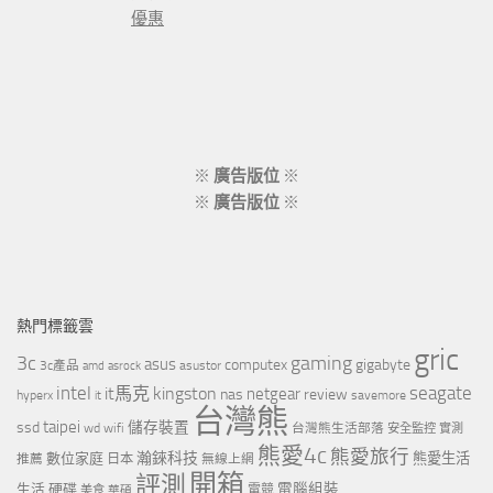
優惠
※
廣告版位
※
※
廣告版位
※
熱門標籤雲
gric
3c
gaming
asus
computex
gigabyte
asustor
3c產品
amd
asrock
intel
it馬克
kingston
seagate
netgear
nas
review
hyperx
savemore
it
台灣熊
taipei
ssd
儲存裝置
wd
wifi
台灣熊生活部落
安全監控
實測
熊愛4c
熊愛旅行
瀚錸科技
數位家庭
熊愛生活
推薦
日本
無線上網
開箱
評測
電腦組裝
生活
硬碟
電競
美食
華碩