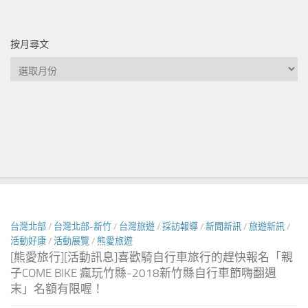
按月尋文
按
月
尋
文
台灣北部
/
台灣北部-新竹
/
台灣旅遊
/
採訪報導
/
新聞新訊
/
旅遊新訊
/
活動好康
/
活動展覽
/
熊愛旅遊
[熊愛旅行][活動訊息]喜歡騎自行車旅行的趕快報名「親
子COME BIKE 瘋玩竹縣-2018新竹縣自行車節嗨翻週
末」名額有限喔！