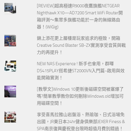
[REVIEW]超高極速R9000夜鷹旗艦NETGEAR
Nighthawk X10—AD7200 Smart WiFi Router開
箱評測～集眾多旗艦功能於一身的無線路由
器！(WiGig)
錦上添花更上層樓是玩家追求的極致，開箱
Creative Sound Blaster SB-ZX實測享受音質與戰
力的再提升！
NEW NAS Experience ! 新手也會用，群暉
DS415PLAY搭希捷ST2000VN入門篇~啟用與效
能開箱實測！
[教學文]Windows 10更新後磁碟空間被塞爆了
嗎?簡單教學教你如何刪除Windows.old增加可
用磁碟空間！
享受喜馬拉雅山岩盤浴、熱瑜珈、日式浴場免
出國，JR東日本24hr健身俱樂部JEXER Finess &
SPA南京復興慶祝登台限時超值月費別錯過！