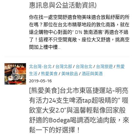
惠訊息與公益活動資訊)
你在找一處空間舒適食物美味適合放鬆紓壓的所
在嗎？那位在台北市精華地段的敦化南路，就在
遠企購物中心對面的” D’N 敦南酒窖”再適合不過
了！這裡不只空間寬敞、座位大又舒適，挑高空
間加上樓中樓...
北台灣-台北
/
台灣北部
/
台灣台北
/
台灣旅遊
/
熊愛
生活
/
熊愛美食
/
美味飲品
/
酒莊與美酒
2019-05-16
[熊愛美食]台北市東區捷運站-明亮
有活力24支生啤酒tap超吸睛的” 啜
飲室大安2.0”與溫馨輕鬆像回家般
舒適的Bodega喝調酒吃滷肉飯，來
鬆一下的好選擇！