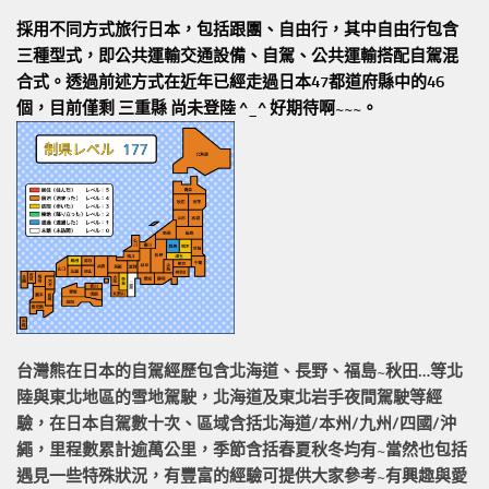
採用不同方式旅行日本，包括跟團、自由行，其中自由行包含
三種型式，即公共運輸交通設備、自駕、公共運輸搭配自駕混
合式。透過前述方式在近年已經走過日本47都道府縣中的46
個，目前僅剩 三重縣 尚未登陸 ^_^ 好期待啊~~~。
台灣熊在日本的
自駕經歷
包含北海道、長野、福島~秋田…等北
陸與東北地區的
雪地駕駛
，北海道及東北岩手
夜間駕駛
等經
驗，在日本自駕數十次、區域含括
北海道/本州/九州/四國/沖
繩，
里程數累計
逾萬公里
，季節含括春夏秋冬均有~當然也包括
遇見一些特殊狀況，有豐富的經驗可提供大家參考~有興趣與愛