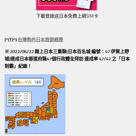
下載登錄送日本免費上網SIM卡
(^(T)^)
台灣熊的日本旅遊經歷
※ 2022/06/22 踏上日本三重縣(日本百名城 編號：47 伊賀上野
城)達成日本都道府縣47個行政體全拜訪
達成率 47/47
之「日本
制霸」紀錄！