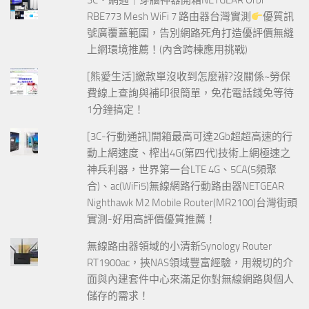
3C‧網通｜穿牆神器開箱NETGEAR Orbi
RBE773 Mesh WiFi 7 路由器台灣實測
優質訊
號廣覆蓋範圍，告別網路死角打造優評價無縫
上網環境推薦！(內含跨棟應用挑戰)
[熊愛生活]繳款單沒收到怎麼辦?沒關係~勞保
費線上查詢與補印很簡單，免花電話錢免等待
1分鐘搞定！
[3C-行動通訊]開箱最高可達2Gb超超高速的行
動上網速度、榨出4G(第四代)技術上網極速之
神兵利器，世界第一台LTE 4G、5CA(5頻聚
合)、ac(WiFi5)無線網路行動路由器NETGEAR
Nighthawk M2 Mobile Router(MR2100)台灣街頭
實測-好用高評價優質推薦！
無線路由器領域的小清新Synology Router
RT1900ac，挾NAS領域豐富經驗，用親切的介
面與內建套件中心來滿足你對無線網路與個人
儲存的需求！