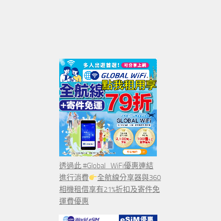
透過此 #Global_WiFi優惠連結
進行消費
全航線分享器與360
相機租借享有21%折扣及寄件免
運費優惠