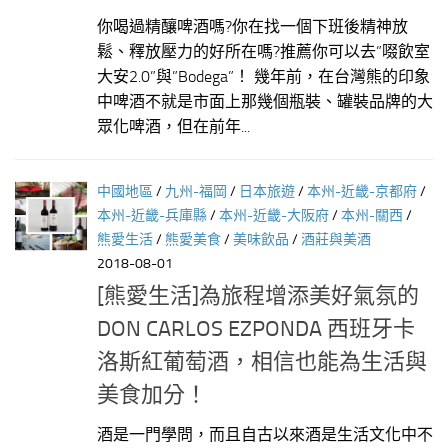
你喝過精釀啤酒嗎?你在找一個下班後精神放
鬆、釋放壓力的好所在嗎?推薦你可以去”啜飲室
大安2.0”與”Bodega”！ 幾年前，在台灣熊的印象
中啤酒不就是市面上那幾個瓶裝、罐裝品牌的大
眾化啤酒，但在前年...
中國地區
/
九州-福岡
/
日本旅遊
/
本州-近畿-京都府
/
本州-近畿-兵庫縣
/
本州-近畿-大阪府
/
本州-關西
/
熊愛生活
/
熊愛美食
/
美味飲品
/
酒莊與美酒
2018-08-01
[熊愛生活]為旅程增添美好氣氛的
DON CARLOS EZPONDA 西班牙卡
洛斯紅葡萄酒，相信也能為生活與
美食加分！
酒是一門學問，而且自古以來酒是生活文化中不