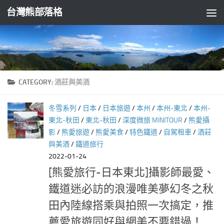
台灣熊部落格
Skip to content
CATEGORY:
酒莊與美酒
冬雪系列
/
日本
/
日本旅遊
/
本州
/
本州-東北
/
本州-
東北-秋田
/
東北-秋田
/
深度微旅 MINITOUR
/
熊愛攝
影
/
熊愛旅遊
/
熊愛美食
/
特色鐵道
/
自駕租車
/
酒莊
與美酒
/
鐵道旅行
2022-01-24
[熊愛旅行-日本東北]攝影師最愛、
鐵道迷必訪的浪漫唯美夢幻冬之秋
田內陸線搭乘與拍照一次搞定，推
薦愛旅遊同好與網美不要錯過！