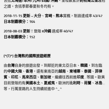
含括
北海道/本州/九州/四國/沖繩
、里程數累計
約有萬公里左
右
之譜，含括季節春夏秋冬均有。
2018-11-15 更新→
大分
、
宮崎
、
熊本
賞楓，制县達成率
43/47
日本制霸積分：164
2018-08-03 更新
！登陸
#沖繩
達成率
40/47
日本制霸積分：152
(^(T)^) 台灣熊的國際旅遊經歷
由
台灣
自身的旅遊出發，到鄰近的東北亞日本、
韓國
，到左臨
的
中國大陸
、
香港
，還有東南亞的
越南
、
柬埔寨
、
泰國
、
菲律
賓
、
印尼
、
馬來西亞
、
新加坡
，繼續往西前進
印度
…等國。歐美
目前登陸的有
美國本土
、
夏威夷
，歐洲的
比利時
、
荷蘭
、
冰島
…
等，行萬里路的人生持續前進中 ^_^