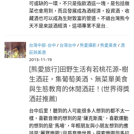
可或缺的一環，不只是指飲酒這一塊，是包括做
菜也會用到，而且發展成為酒經濟，投資酒、收
藏酒也可以成為生財致富的管道。不過台灣熊今
天不是來談酒經濟，這項專業不是台...
台灣中部-台中
/
台灣台中
/
熊愛攝影
/
熊愛美食
/
酒
莊與美酒
2013-11-19
[熊愛旅行]田野生活有若桃花源-樹
生酒莊，集葡萄美酒、無菜單美食
與生態教育的休閒酒莊！(世界得獎
酒莊推薦)
台中后里！聽到的人可能很多人想到的都不太一
樣，喜歡音樂的想到的是”薩克斯風”，喜歡運動
的想到的是”馬場”，年輕朋友與小朋友想到的應
該是”麗寶樂園”(月眉育樂世界、探索樂園與馬拉