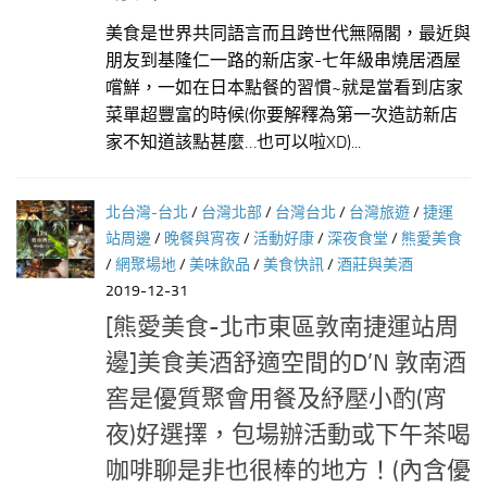
美食是世界共同語言而且跨世代無隔閣，最近與
朋友到基隆仁一路的新店家-七年級串燒居酒屋
嚐鮮，一如在日本點餐的習慣~就是當看到店家
菜單超豐富的時候(你要解釋為第一次造訪新店
家不知道該點甚麼…也可以啦XD)...
北台灣-台北
/
台灣北部
/
台灣台北
/
台灣旅遊
/
捷運
站周邊
/
晚餐與宵夜
/
活動好康
/
深夜食堂
/
熊愛美食
/
網聚場地
/
美味飲品
/
美食快訊
/
酒莊與美酒
2019-12-31
[熊愛美食-北市東區敦南捷運站周
邊]美食美酒舒適空間的D’N 敦南酒
窖是優質聚會用餐及紓壓小酌(宵
夜)好選擇，包場辦活動或下午茶喝
咖啡聊是非也很棒的地方！(內含優