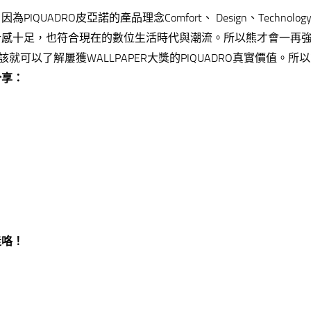
DRO皮亞諾的產品理念Comfort、 Design、Technolog
計感十足，也符合現在的數位生活時代與潮流。所以熊才會一再
就可以了解屢獲WALLPAPER大獎的PIQUADRO真實價值。所
分享：
走咯！