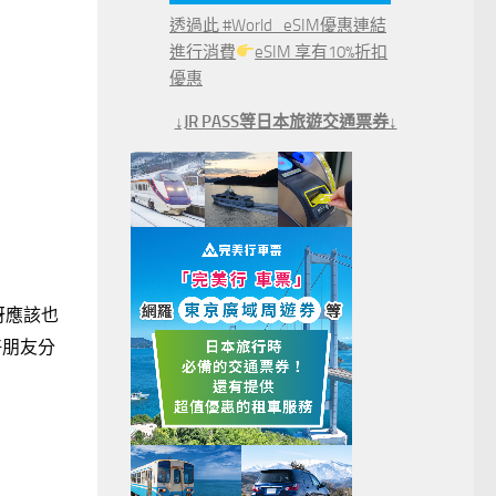
透過此 #World_eSIM優惠連結
進行消費
eSIM 享有10%折扣
優惠
↓JR PASS等日本旅遊交通票券↓
訝應該也
好朋友分