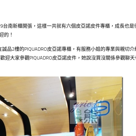
/09/19台南新櫃開張，這樣一共就有六個皮亞諾皮件專櫃，成長也
歡迎的！
位在誠品2樓的PIQUADRO皮亞諾專櫃，有服務小姐的專業與親切
歡迎大家參觀PIQUADRO皮亞諾皮件，她說沒買沒關係參觀聊天