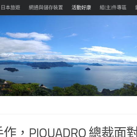
日本旅遊
網通與儲存裝置
活動好康
組(主)件專區
，PIQUADRO 總裁面