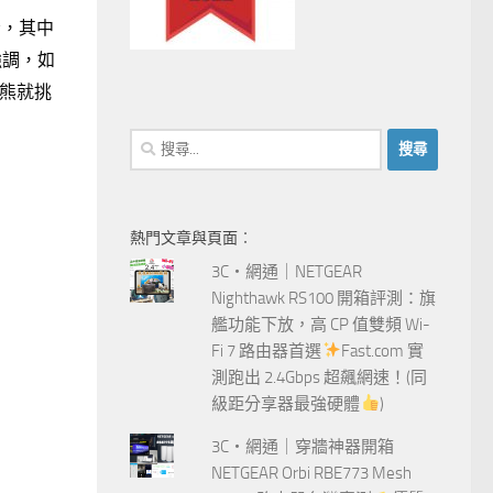
y，其中
強調，如
以熊就挑
搜
尋
關
鍵
熱門文章與頁面︰
字:
3C‧網通｜NETGEAR
Nighthawk RS100 開箱評測：旗
艦功能下放，高 CP 值雙頻 Wi-
Fi 7 路由器首選
Fast.com 實
測跑出 2.4Gbps 超飆網速！(同
級距分享器最強硬體
)
3C‧網通｜穿牆神器開箱
NETGEAR Orbi RBE773 Mesh