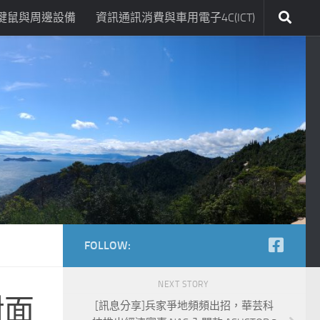
鍵鼠與周邊設備
資訊通訊消費與車用電子4C(ICT)
FOLLOW:
NEXT STORY
對面
[訊息分享]兵家爭地頻頻出招，華芸科