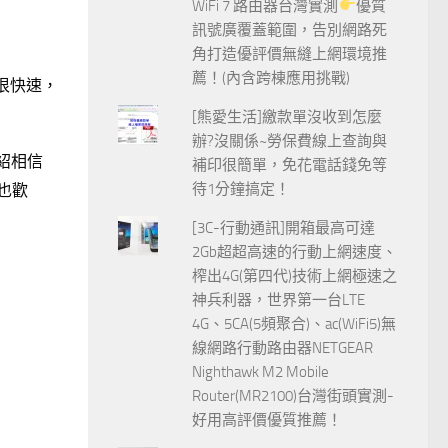
WiFi 7 路由器台灣實測
優質
訊號廣覆蓋範圍，告別網路死
角打造優評價無縫上網環境推
薦！(內含跨棟應用挑戰)
是很快速，
[熊愛生活]繳款單沒收到怎麼
辦?沒關係~勞保費線上查詢與
介紹相信
補印很簡單，免花電話錢免等
待1分鐘搞定！
也歡
[3C-行動通訊]開箱最高可達
2Gb超超高速的行動上網速度、
榨出4G(第四代)技術上網極速之
神兵利器，世界第一台LTE
4G、5CA(5頻聚合)、ac(WiFi5)無
線網路行動路由器NETGEAR
Nighthawk M2 Mobile
Router(MR2100)台灣街頭實測-
好用高評價優質推薦！