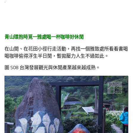
.
青山環抱時覓一雅處喝一杯咖啡好休閒
在山間、在花田小徑行走活動，再找一個雅致處所看看書喝
喝咖啡偷得浮生半日閒，暫拋壓力人生不過如此。
圖 S08 台灣發展觀光與休閒產業越來越成熟。