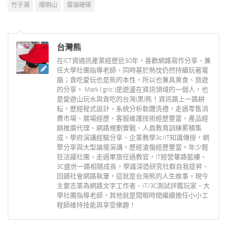
竹子湖
陽明山
雲端硬碟
台灣熊
在ICT資通訊產業經歷近30年，喜歡網路寫作分享、兼
任大學社團指導老師、同時基於熱忱仍然持續玩著電
腦；貪吃愛玩也是熊的本性，所以也兼具美食、旅遊
的分享。 Mark ( gric )是遊盪在資訊領域的一個人，也
是愛遊山玩水與貪吃的台灣(黑)熊！資訊路上一路耕
耘，歷經程式設計、系統分析軟體洗禮，走過零售消
費市場、展場經歷、客服維護技術經歷豐富，產品經
銷推廣代理、網路規劃實戰、人員教育訓練累積集
成。學府演講經驗分享、企業教學3c/iT知識傳授，網
聚分享與大型論壇演講，歷經滄傷經歷豐富。年少輕
狂活躍社團、走過軍旅任過教官，iT經營篳路藍縷、
3C盛世一路相隨成長，學識深造研究社群自我提昇、
回饋社會網路執筆，這就是台灣熊的人生故事。現今
主要志業為網路文字工作者、iT/3C測試評鑑玩家、大
學社團指導老師，其他就是閒暇時間繼續擔任小小工
程師維持技能與享受樂趣！