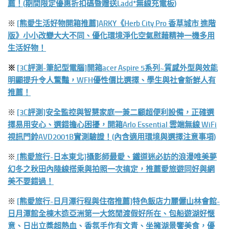
薦！(期間限定優惠折扣碼暨贈送Laddᐩ無線充電板)
※
[熊愛生活好物開箱推薦]ARKY《Herb City Pro 香草城市 進階
版》小小改變大大不同、優化環境淨化空氣慰藉精神一機多用
生活好物！
※
[3C評測-筆記型電腦]開箱acer Aspire 5系列~質感外型與效能
明顯提升令人驚豔，WFH優性價比選擇、學生與社會新鮮人有
推薦！
※
[3C評測]安全監控與智慧家庭一兼二顧超便利設備，正確選
擇易用安心、選錯擔心困擾，開箱Arlo Essential 雲端無線 WiFi
視訊門鈴AVD2001B實測驗證！(內含適用環境與選擇注意事項)
※
[熊愛旅行-日本東北]攝影師最愛、鐵道迷必訪的浪漫唯美夢
幻冬之秋田內陸線搭乘與拍照一次搞定，推薦愛旅遊同好與網
美不要錯過！
※
[熊愛旅行-日月潭行程與住宿推薦]特色飯店力麗儷山林會館-
日月潭館全棟木造亞洲第一大悠閒渡假好所在、包船遊湖好愜
意、日出立槳超熱血、香氛手作有文青、坐擁湖景饗美食，優