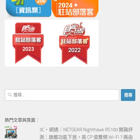
搜
尋
關
鍵
熱門文章與頁面︰
字:
3C‧網通｜NETGEAR Nighthawk RS100 開箱評
測：旗艦功能下放，高 CP 值雙頻 Wi-Fi 7 路由