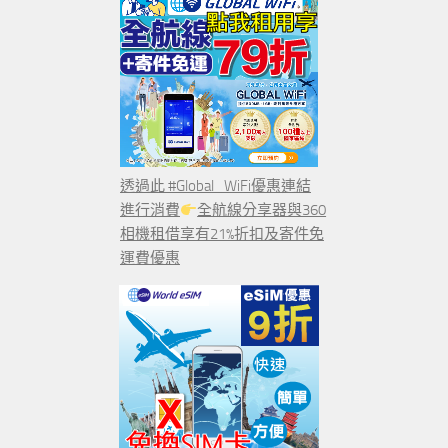
透過此 #Global_WiFi優惠連結
進行消費
全航線分享器與360
相機租借享有21%折扣及寄件免
運費優惠