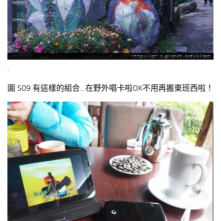
.
圖 S09 有這樣的組合…在野外唱卡啦OK不用再搬東班西啦！