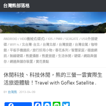
台灣熊部落格
Skip to content
ANDROID
/
HDD機械式(碟式)
/
IOS
/
PMR
/
SEAGATE
/
USB外接硬
碟
/
WIFI 4
/
北台灣-台北
/
台灣北部
/
台灣旅遊
/
台灣自駕
/
咖啡
館
/
平板手機通訊
/
旅行好用小物
/
春花系列
/
智慧家庭
/
極速網
訊
/
無線硬碟
/
熊愛攝影
/
熊愛旅遊
/
生活休閒
/
硬碟
/
網路與儲
存
/
網通與儲存裝置
/
賞花景點
休閒科技、科技休閒，熊的三螢一雲實際生
活旅遊體驗！Travel with Goflex Satellite .
BY
台灣熊
·
2013-04-09
Facebook
Messenger
Line
Twitter