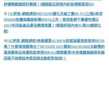
評價精緻國旅好選擇！(揭開飯店房間內釣魚傳聞真相XD)
※
[3C評測-網路通訊]NETGEAR優化天線之翼Wi-Fi 6三頻8串流
AX6600夜鷹旗艦級新機RAX70上市，高效能避干擾優性價比
2021年同級產品最佳選擇推薦！(開箱評測內含AC與AX網速比
較)
※
[3C評測-網路通訊]佈建優質5G WiFi6訊號涵蓋我該使用MESH
嗎？什麼環境最適合？NETGEAR 2021最新Orbi AX1800北歐簡約
風格藝術品味優效能表現RBK352開箱實測(內含檢驗無線與有線
回程不掉速延伸真相與自動配對秘訣)！