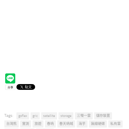
Tags:
goflex
gric
satellite
storage
三螢一雲
儲存裝置
台灣熊
實測
旅遊
春吶
春天吶喊
海芋
無線硬碟
私有雲