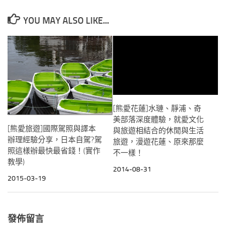
YOU MAY ALSO LIKE...
[熊愛花蓮]水璉、靜浦、奇
美部落深度體驗，就愛文化
[熊愛旅遊]國際駕照與譯本
與旅遊相結合的休閒與生活
辦理經驗分享，日本自駕?駕
旅遊，漫遊花蓮、原來那麼
照這樣辦最快最省錢！(實作
不一樣！
教學)
2014-08-31
2015-03-19
發佈留言