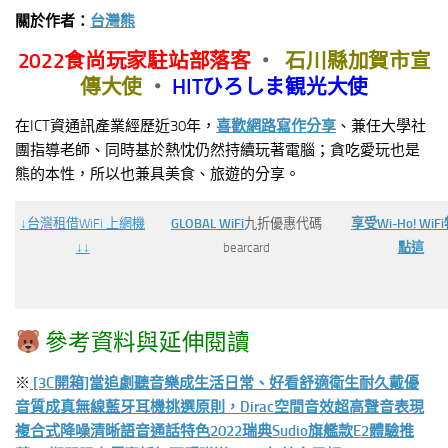
關於作者：
台灣熊
2022食尚玩家駐站部落客
‧
石川縣加賀市宣
傳大使
‧
HITひろしま観光大使
在ICT資通訊產業經歷近30年，
喜歡網路寫作分享
、兼任大學社
團指導老師、同時基於熱忱仍然持續玩著電腦；貪吃愛玩也是
熊的本性，所以也兼具美食、旅遊的分享。
↓台灣
租借WiFi 上網機
GLOBAL WiFi
九折優惠代碼
享受Wi-Ho! WiF
↓↓
bearcard
點這
參考資料與延伸閱讀
※
[3C開箱]當追劇聽音樂成生活日常、好看舒適衛生耐久戴優
音質成真無線藍牙耳機挑選原則，Dirac空間音效超高聲音表現
複合式降噪清晰語音通話特色2022瑞典Sudio旗艦款E2體驗推