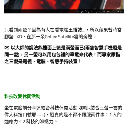
.
只看到兩螢？因為有人在看電腦王雜誌…，所以蘋果暫時當
腳墊…XD，在那一朵Goflex Satellite雲的旁邊。
PS:以大師的說法熊檯面上這是兩螢而已(兩隻智慧手機還是
同一螢)，另一螢可以用包包裡的筆電來代表！而專家原指
之三螢是電視、電腦、智慧手持裝置！
科技改變休閒活動
坐在電腦前分享這結合科技休閒活動(嘿嘿~結合三螢一雲的
偉大科技口號耶~~~)，還真的是不得不佩服兩件事：1.人的
適應力。2.科技的滲透力。