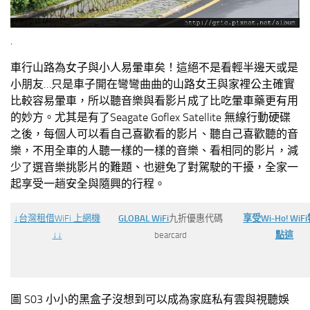
.
車行山路為女子與小人易暈車矣！這絕不是看輕半邊天或是
小朋友…只是車子開在彎彎曲曲的山路女王與家裡公主確實
比較容易暈車，所以聽音樂與看影片成了比吃暈車藥更有用
的妙方。尤其是有了Seagate Goflex Satellite 無線行動硬碟
之後，每個人可以看自己喜歡看的影片、聽自己喜歡聽的音
樂，不用全車的人聽一樣的一樣的音樂、看相同的影片，減
少了選音樂挑影片的難題、也避免了對駕駛的干擾，全家一
起享受一趟安全與隨興的行程。
↓台灣
租借WiFi 上網機
GLOBAL WiFi
九折優惠代碼
享受Wi-Ho! WiF
↓↓
bearcard
點這
圖 S03 小小的黑盒子沒想到可以成為家庭私有雲與視聽娛