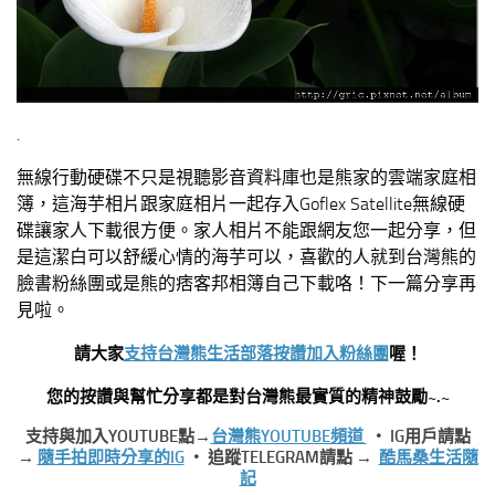
.
無線行動硬碟不只是視聽影音資料庫也是熊家的雲端家庭相
簿，這海芋相片跟家庭相片一起存入Goflex Satellite無線硬
碟讓家人下載很方便。家人相片不能跟網友您一起分享，但
是這潔白可以舒緩心情的海芋可以，喜歡的人就到台灣熊的
臉書粉絲團或是熊的痞客邦相簿自己下載咯！下一篇分享再
見啦。
請大家
支持台灣熊生活部落按讚加入粉絲團
喔！
您的按讚與幫忙分享都是對台灣熊最實質的精神鼓勵~.~
支持與加入YOUTUBE點→
台灣熊YOUTUBE頻道
‧ IG用戶請點
→
隨手拍即時分享的IG
‧ 追蹤TELEGRAM請點 →
酷馬桑生活隨
記