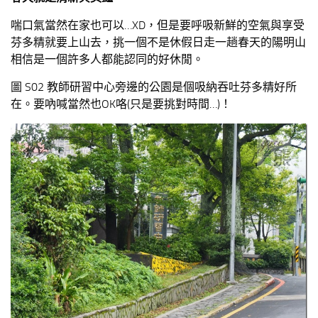
喘口氣當然在家也可以…XD，但是要呼吸新鮮的空氣與享受
芬多精就要上山去，挑一個不是休假日走一趟春天的陽明山
相信是一個許多人都能認同的好休閒。
圖 S02 教師研習中心旁邊的公園是個吸納吞吐芬多精好所
在。要吶喊當然也OK咯(只是要挑對時間…)！