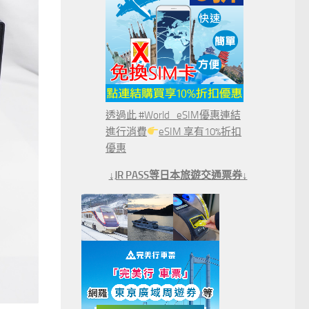
透過此 #World_eSIM優惠連結
進行消費
eSIM 享有10%折扣
優惠
↓JR PASS等日本旅遊交通票券↓