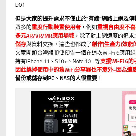
D01
但是
大家的提升需求不僅止於”有線”網路上網及傳
眾多的
重度行動裝置使用者
，例如
重視自由度不喜
多元AR/VR/MR應用場域
，除了對上網速度的追求
儲存
與資料交換，這些也都成了
創作(生產力)效能
文章開頭台灣熊順便預告一個在這次Wi-Fi 6
持有iPhone 11、S10+、Note 10…等
支援Wi-Fi 
因此換掉使用中的舊WiFi分享器也不意外~因為
備份或儲存到PC、NAS的人很重要
！