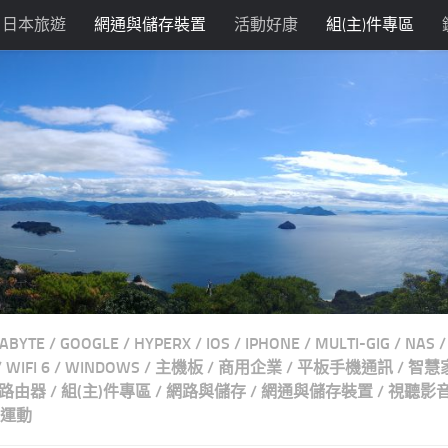
日本旅遊
網通與儲存裝置
活動好康
組(主)件專區
GABYTE
/
GOOGLE
/
HYPERX
/
IOS
/
IPHONE
/
MULTI-GIG
/
NAS
/
/
WIFI 6
/
WINDOWS
/
主機板
/
商用企業
/
平板手機通訊
/
智慧
路由器
/
組(主)件專區
/
網路與儲存
/
網通與儲存裝置
/
視聽影
運動