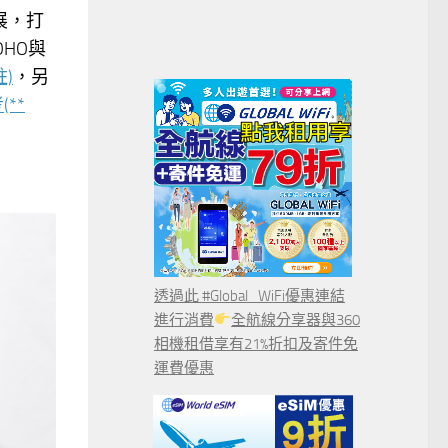
展，打
HO與
)
，另
**
透過此 #Global_WiFi優惠連結
進行消費
全航線分享器與360
相機租借享有21%折扣及寄件免
運費優惠