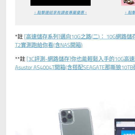
↑ 點擊連結享有讀者專屬優惠 ↑
↑ 點
*註
[高速儲存系列]邁向10G之路(二)： 10G網路儲存速度
T2實測跑給你看(含NAS開箱)
**註
[3C評測-網路儲存]你也能輕鬆入手的10G
Asustor AS4004T開箱(含搭配SEAGATE那嘶狼