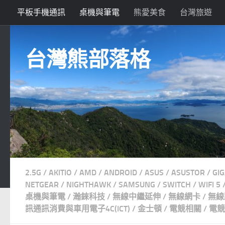
平板手機通訊
桌機與筆電
熊愛美食
台灣旅遊
Skip to content
台灣熊部落格
2.5G
/
AKITIO
/
AMD
/
ANDROID
/
ASUS
/
ASUSTOR
/
GI
NETGEAR
/
NIGHTHAWK
/
SAMSUNG
/
SWITCH
/
WIFI 5
桌機與筆電
/
瀚錸科技
/
無線中繼延伸
/
無線網卡
/
無線
訊通訊消費與車用電子4C(ICT)
/
金士頓
/
電競相關
/
電競