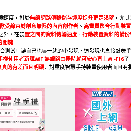
輸速度
，對於
無線網路傳輸儲存速度提升更是渴望
，尤其
歡受線束縛創意無限的內容創作者
、
高畫質影音行動裝置
之外，在裝
置之間的資料傳輸速度
、
行動裝置資料的備份
的關鍵
。
應用組合測試中讓自己也嚇一跳的小發現，這發現也直接鼓舞
6的手機使用者新購WiFi無線路由器時就可安心直上Wi-Fi 6
了
速度真的有差而且明顯
←對
重度智慧手持裝置使用者
而且
有