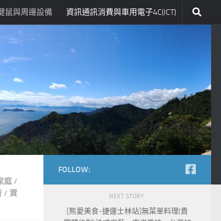
鍵鼠與周邊設備
資訊通訊消費與車用電子4C(ICT)
FOLLOW:
家庭
/
音
/
資
NEXT STORY
[熊愛美食-捷運士林站]無菜單料理(貴