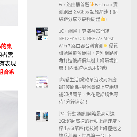
Fi 7 路由器首選
Fast.com 實
測跑出 2.4Gbps 超飆網速！(同
級距分享器最強硬體
)
3C‧網通｜穿牆神器開箱
NETGEAR Orbi RBE773 Mesh
6的桌
WiFi 7 路由器台灣實測
優質
訊號廣覆蓋範圍，告別網路死
用者需
角打造優評價無縫上網環境推
有表現
薦！(內含跨棟應用挑戰)
組合系
[熊愛生活]繳款單沒收到怎麼
辦?沒關係~勞保費線上查詢與
補印很簡單，免花電話錢免等
待1分鐘搞定！
[3C-行動通訊]開箱最高可達
2Gb超超高速的行動上網速度、
榨出4G(第四代)技術上網極速之
神兵利器，世界第一台LTE