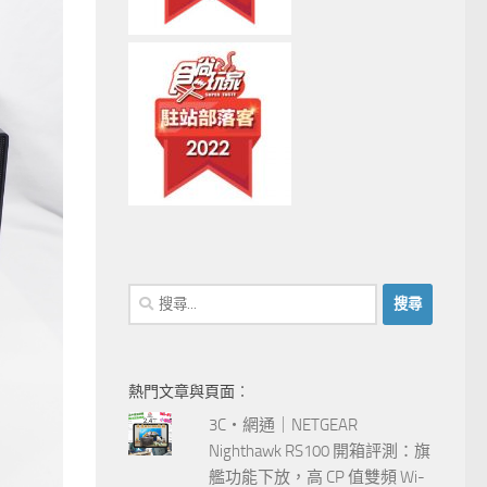
搜
尋
關
鍵
熱門文章與頁面︰
字:
3C‧網通｜NETGEAR
Nighthawk RS100 開箱評測：旗
艦功能下放，高 CP 值雙頻 Wi-