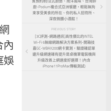
賓預約制)法式廚藝、南洋風味、台灣帥
廚-Podium複合式亞洲餐廳，輕鬆無拘
束享受美食的所在、你的私人招待所、
深夜微醺小酒館！
線網
PREVIOUS STORY
[3C評測-網路通訊]高性價比的INTEL
合內
Wi-Fi 6無線網路解決方案系列-開箱技
嘉GC-WBAX200網卡實測，驗證確認單
邊升級網速確有提升是桌機筆電裝機與
庭娛
升級改善上網速度好選擇！(內含
iPhone11ProMax傳輸測試)