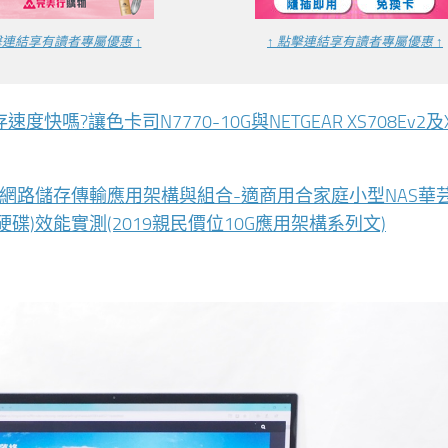
擊連結享有讀者專屬優惠 ↑
↑ 點擊連結享有讀者專屬優惠 ↑
快嗎?讓色卡司N7770-10G與NETGEAR XS708Ev2及X
高速網路儲存傳輸應用架構與組合-適商用合家庭小型NAS華
10TB硬碟)效能實測(2019親民價位10G應用架構系列文)