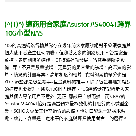
(^(T)^)
適商用合家庭Asustor AS4004T跨界
10G小型NAS
10G的高速網路傳輸與儲存在幾年前大家應該絕對不會跟家庭與
個人使用者產生任何關聯，但隨著太多的網路應用不管是安全
監控、家庭劇院多媒體、iOT持續蓬勃發展、智慧手機隨身設
備…等，不只是數量激增、更重要的是容量的暴增，高畫質的影
片、精緻的計畫專案、高解析度的相片…資料的累積輩分也是
XD，這些都是容量殺手~巨量資料的推手，除了容量要增加相對
的速度也要提升，所以10G個人儲存、10G網路儲存架構走入家
庭與個人專業用戶不意外~更正~應該是自然而然，而4 BAY的
Asustor AS4004T恰好是適當預算最極致化精打細算的小微型企
業、SOHO與專業工作室適合的設備，也是口袋深一點講求精
緻、效能、容量達一定水平的家庭與專業使用者合一的選擇。