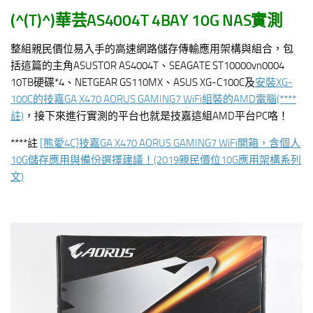
(^(T)^)
華芸AS4004T 4BAY 10G NAS實測
整組親民價位易入手的高速網路儲存傳輸應用架構與組合，包
括這篇的主角ASUSTOR AS4004T、SEAGATE ST10000vn0004
10TB硬碟*4、NETGEAR GS110MX、ASUS XG-C100C及
安裝XG-
100C的技嘉GA X470 AORUS GAMING7 WiFi組裝的AMD電腦(****
註)
，接下來進行實測的平台也就是技嘉這組AMD平台PC咯！
****註
[熊愛4C]技嘉GA X470 AORUS GAMING7 WiFi開箱，含個人
10G儲存應用與備份選擇建議！(2019親民價位10G應用架構系列
文)