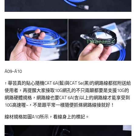
A09-A10
↑ 華芸真的貼心隨機CAT 6A(藍)與CAT 5e(黑)的網路線都搭附送給
使用者，再提醒大家接取10G網孔的不只兩顛都要是支援10G的
網路硬體規格，網路線也要CAT 6A(含)以上的網路線才能享受到
10G高速喔~，不是跟平常一樣隨便抓條網路線接就好！
線材規格如圖A10所示，看線身上的標記。