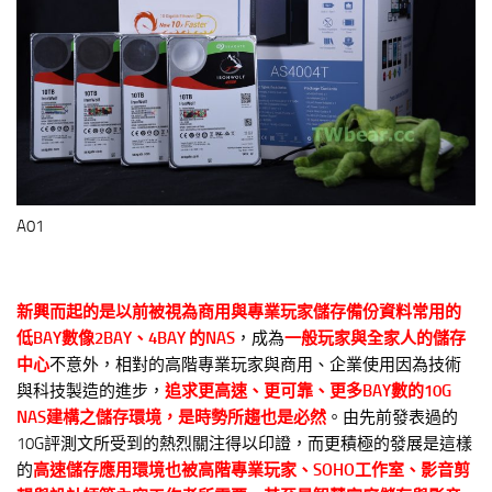
A01
新興而起的是以前被視為商用與專業玩家儲存備份資料常用的
低BAY數像2BAY、4BAY 的NAS
，成為
一般玩家與全家人的儲存
中心
不意外，相對的高階專業玩家與商用、企業使用因為技術
與科技製造的進步，
追求更高速、更可靠、更多BAY數的10G
NAS建構之儲存環境，是時勢所趨也是必然
。由先前發表過的
10G評測文所受到的熱烈關注得以印證，而更積極的發展是這樣
的
高速儲存應用環境也被高階專業玩家、SOHO工作室、影音剪