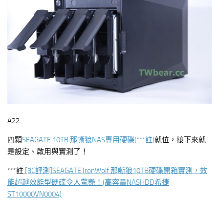
A22
四顆
SEAGATE 10TB 那嘶狼NAS專用硬碟(***註)
就位，接下來就
是設定、啟用與實測了！
***註
[3C評測]SEAGATE IronWolf 那嘶狼10TB硬碟開箱實測，效
能超越效能型硬碟令人驚艷！(高容量NASHDD希捷
ST10000VN0004)