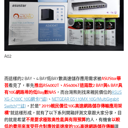
A02
而這樣的2 BAY、4 BAY低BAY數高速儲存應用需求被
ASUStor華
芸
看見了，率先
推出AS4002T、AS4004T這兩款2 BAY與4 BAY具
有10G網路埠的低Bay數NAS
，而台灣熊則找來親民價位的
ASUS
XG-C100C 10G網卡(*註)
、
NETGEAR GS110MX 10G/MultiGigabit
Switch(**註)
，於是
” 2019親民價位10G高速網路儲存傳輸應用架
構”
就這樣形成，就有了以下系列開箱評測文章跟大家分享，目
的就是希望
不是要求極致高性能與有限預算
的人，有機會
以較
低的費用來享受符合對應效能速度的10G高速網路儲存傳輸
環