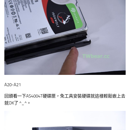
A20-A21
回頭看一下AS4004T硬碟匣，免工具安裝硬碟就這樣輕鬆嵌上去
就OK了 ^_^。