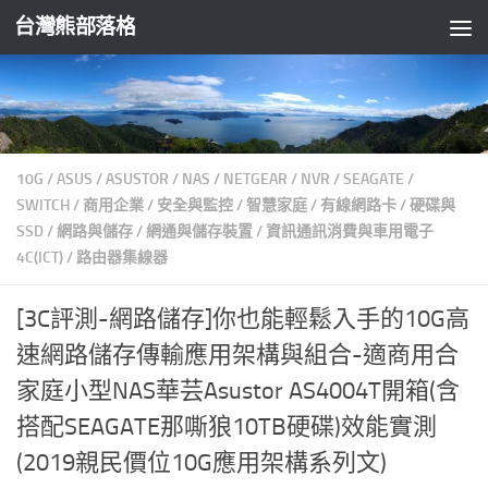
台灣熊部落格
Skip to content
10G
/
ASUS
/
ASUSTOR
/
NAS
/
NETGEAR
/
NVR
/
SEAGATE
/
SWITCH
/
商用企業
/
安全與監控
/
智慧家庭
/
有線網路卡
/
硬碟與
SSD
/
網路與儲存
/
網通與儲存裝置
/
資訊通訊消費與車用電子
4C(ICT)
/
路由器集線器
[3C評測-網路儲存]你也能輕鬆入手的10G高
速網路儲存傳輸應用架構與組合-適商用合
家庭小型NAS華芸Asustor AS4004T開箱(含
搭配SEAGATE那嘶狼10TB硬碟)效能實測
(2019親民價位10G應用架構系列文)