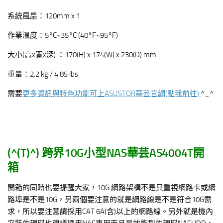
系統風扇：120mm x 1
作業溫度：5°C~35°C (40°F~95°F)
大小(高x寬x深) ：170(H) x 174(W) x 230(D) mm
重量：2.2 kg / 4.85 lbs
需要
更多資訊與特色功能可上ASUSTOR華芸官網(點我前往)
^_^
(^(T)^)
跨界10G小型NAS華芸AS4004T開
箱
開箱的同時也要提醒大家，10G 網路架構不是只重視網路卡或網
路埠是不是10G，另兩個要注意的就是網路線是不是符合10G需
求，所以要注意請採用CAT 6A(含)以上的網路線。另外就是機內