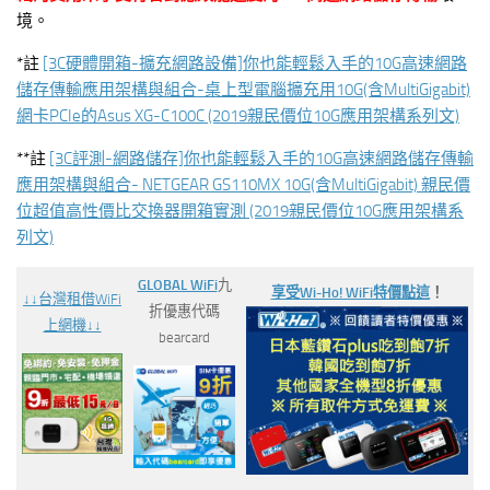
境。
*註
[3C硬體開箱-擴充網路設備]你也能輕鬆入手的10G高速網路
儲存傳輸應用架構與組合-桌上型電腦擴充用10G(含MultiGigabit)
網卡PCIe的Asus XG-C100C (2019親民價位10G應用架構系列文)
**註
[3C評測-網路儲存]你也能輕鬆入手的10G高速網路儲存傳輸
應用架構與組合- NETGEAR GS110MX 10G(含MultiGigabit) 親民價
位超值高性價比交換器開箱實測 (2019親民價位10G應用架構系
列文)
GLOBAL WiFi
九
享受Wi-Ho! WiFi特價
點這
！
↓↓台灣
租借WiFi
折優惠代碼
上網機↓↓
bearcard