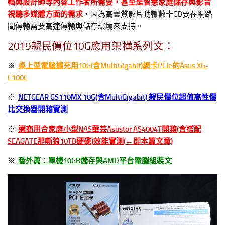
輯與設計師等內容工作者所需要，甚至是智慧家庭儲存與影音
視聽多媒體方面的需求
，因為高畫質影片動輒數十GB要在網路
間傳輸需要高速傳輸與儲存環境來支持。
2019親民價位10G應用架構系列文：
※
桌上型電腦擴充用10G(含MultiGigabit)網卡PCIe的Asus XG-
C100C
※
NETGEAR GS110MX 10G(含MultiGigabit) 親民價位超值高性價
比交換器開箱實測
※
適商用合家庭小型NAS華芸Asustor AS4004T開箱(含搭配
SEAGATE那嘶狼10TB硬碟)效能實測(←即本篇文章)
※
番外篇：單機10GB儲存與AMD平台電腦組裝文