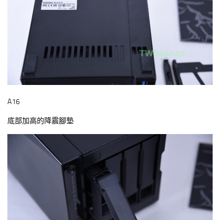
A16
底部加高的降震腳墊