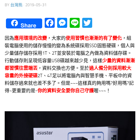
BY
台灣熊
·
2019-05-31
Facebook
Messenger
Line
Twitter
Share
因為
應用環境的改變
，大家的
使用習慣也漸漸的有了變化
，組
裝電腦使用的儲存慢慢的變為系統碟採用SSD固態硬碟，個人與
少量儲存儲存採用1T、2T並安裝於電腦之內做為資料儲存碟。
行動儲存則呈現低容量USB碟越來越少見，這樣
少量的資料漸漸
都習慣往雲端丟
，資料交換也方便。至於
過人備分則採用較大
容量的外接硬碟
2T、4T足以將電腦內與智慧手機、平板中的資
料儲存過來就也差不多了。但是~~~這樣真的夠用嗎?好用嗎?記
得~更重要的是-
你的資料安全要你自己守護
喔~~~！