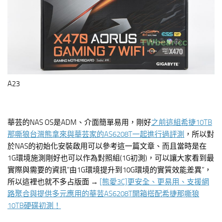
A23
華芸的NAS OS是ADM、介面簡單易用，剛好
之前這組希捷10TB
那嘶狼台灣熊拿來與華芸家的AS6208T一起進行過評測
，所以對
於NAS的初始化安裝啟用可以參考這一篇文章、而且當時是在
1G環境施測剛好也可以作為對照組(1G初測)，可以讓大家看到最
實際與需要的資訊”由1G環境提升到10G環境的實質效能差異”，
所以這裡也就不多占版面 →
[熊愛3C]更安全、更易用、支援網
路聚合與提供多元應用的華芸AS6208T開箱搭配希捷那嘶狼
10TB硬碟初測！