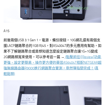
A15
前後兩個USB 3.1 Gen 1，電源、備份按鈕，10G網孔還有兩個支
援LACP鏈路聚合的1GB RJ45，對AS4004T的多元應用有幫助，如
果不了解鏈路聚合或是想知道怎麼設定鏈路聚合讓1G+1G變成
2G網路頻寬來使用，可以參考這一篇 →
(點擊前往)[Review]功能
更強、設定更簡易、操作更方便的華芸AS6404T搭配NETGEAR超
強無線路由器R9000進行網路聚合實測，竟然彈指間完成！(真
輕鬆啊)