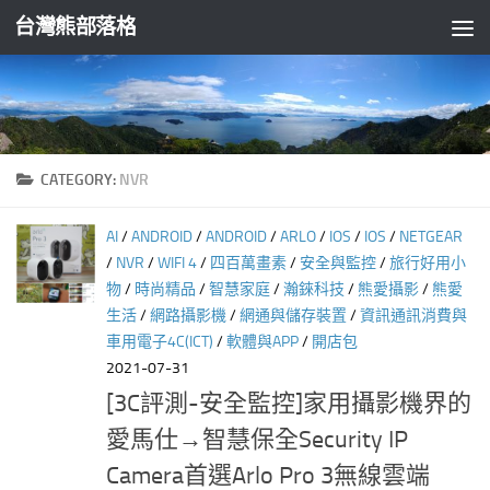
台灣熊部落格
Skip to content
CATEGORY:
NVR
AI
/
ANDROID
/
ANDROID
/
ARLO
/
IOS
/
IOS
/
NETGEAR
/
NVR
/
WIFI 4
/
四百萬畫素
/
安全與監控
/
旅行好用小
物
/
時尚精品
/
智慧家庭
/
瀚錸科技
/
熊愛攝影
/
熊愛
生活
/
網路攝影機
/
網通與儲存裝置
/
資訊通訊消費與
車用電子4C(ICT)
/
軟體與APP
/
開店包
2021-07-31
[3C評測-安全監控]家用攝影機界的
愛馬仕→智慧保全Security IP
Camera首選Arlo Pro 3無線雲端