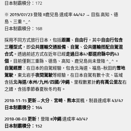
日本制霸積分：172
※
2019/07/23
登陸 #鹿兒島 達成率
44/47
→ 目指 高知、德
島、三重 ^_^
日本制霸積分：168
採用不同方式旅行日本，包括
跟團
、
自由行
，其中
自由行包含
三種型式
，即
公共運輸交通設備
、
自駕
、
公共運輸搭配自駕混
合式
。透過前述方式在近年已經
走過日本47都道府縣中的43
個
，目前僅剩三重縣、德島、高知、鹿兒島尚未登陸 ^_^ 。
自駕經歷
：在日本的自駕經驗，包含北海道、福島~秋田的
雪地
駕駛
，東北岩手
夜間駕駛
等經驗，在日本自駕有數十次、區域
含括
北海道/本州/九州/四國/沖繩
、里程數累計
約有萬公里左
右
之譜，含括季節春夏秋冬均有。
2018-11-15 更新→
大分
、
宮崎
、
熊本
賞楓，制县達成率
43/47
日本制霸積分：164
2018-08-03 更新
！登陸
#沖繩
達成率
40/47
日本制霸積分：152