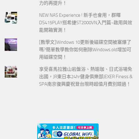
力的再提升！
NEW NAS Experience ! 新手也會用，群暉
DS415PLAY搭希捷ST2000VN入門篇~啟用與效
能開箱實測！
[教學文]Windows 10更新後磁碟空間被塞爆了
嗎?簡單教學教你如何刪除Windows.old增加可
用磁碟空間！
享受喜馬拉雅山岩盤浴、熱瑜珈、日式浴場免
出國，JR東日本24hr健身俱樂部JEXER Finess &
SPA南京復興慶祝登台限時超值月費別錯過！