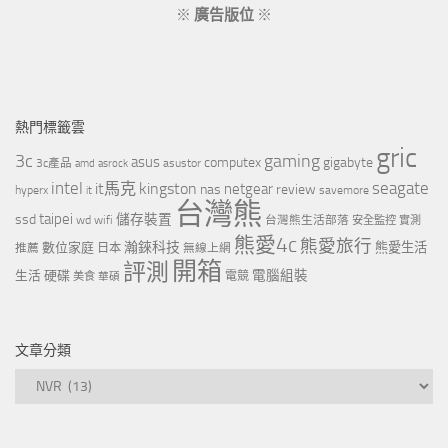
※
廣告版位
※
熱門標籤雲
gric
3c
gaming
asus
computex
gigabyte
asustor
3c產品
amd
asrock
intel
it馬克
kingston
seagate
netgear
nas
review
hyperx
savemore
it
台灣熊
taipei
ssd
儲存裝置
wd
wifi
台灣熊生活部落
安全監控
實測
熊愛4c
熊愛旅行
瀚錸科技
數位家庭
熊愛生活
推薦
日本
無線上網
開箱
評測
電腦組裝
生活
硬碟
電競
美食
華碩
文章分類
文
章
分