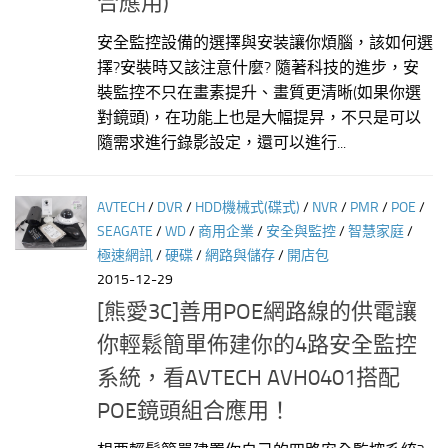
合應用)
安全監控設備的選擇與安装讓你煩腦，該如何選
擇?安裝時又該注意什麼? 隨著科技的進步，安
裝監控不只在畫素提升、畫質更清晰(如果你選
對鏡頭)，在功能上也是大幅提㫒，不只是可以
隨需求進行錄影設定，還可以進行...
AVTECH
/
DVR
/
HDD機械式(碟式)
/
NVR
/
PMR
/
POE
/
SEAGATE
/
WD
/
商用企業
/
安全與監控
/
智慧家庭
/
極速網訊
/
硬碟
/
網路與儲存
/
開店包
2015-12-29
[熊愛3C]善用POE網路線的供電讓
你輕鬆簡單佈建你的4路安全監控
系統，看AVTECH AVH0401搭配
POE鏡頭組合應用！