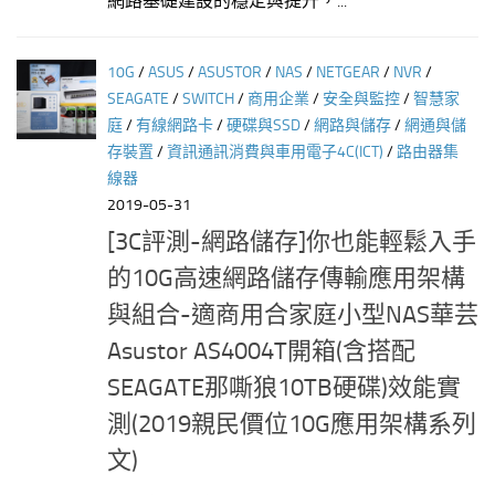
網路基礎建設的穩定與提升，...
10G
/
ASUS
/
ASUSTOR
/
NAS
/
NETGEAR
/
NVR
/
SEAGATE
/
SWITCH
/
商用企業
/
安全與監控
/
智慧家
庭
/
有線網路卡
/
硬碟與SSD
/
網路與儲存
/
網通與儲
存裝置
/
資訊通訊消費與車用電子4C(ICT)
/
路由器集
線器
2019-05-31
[3C評測-網路儲存]你也能輕鬆入手
的10G高速網路儲存傳輸應用架構
與組合-適商用合家庭小型NAS華芸
Asustor AS4004T開箱(含搭配
SEAGATE那嘶狼10TB硬碟)效能實
測(2019親民價位10G應用架構系列
文)