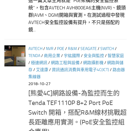
這一篇文章主角就是” PoE架構的安全監控系
統”，包含AVTECH AVH800EA6主機(NVR)、鏡頭
群(AVM、DGM)開箱與實測。在測試過程中發現
AVTECH安全監控設備有提升，不只是搭配的
鏡...
AVTECH
/
NVR
/
POE
/
R&M
/
SEAGATE
/
SWITCH
/
TENDA
/
商用企業
/
宇紘國際
/
安全與監控
/
智慧家庭
/
極速網訊
/
網路工程與設備
/
網路攝影機
/
網路與儲
存
/
艾達康
/
資訊通訊消費與車用電子4C(ICT)
/
路由器
集線器
2018-10-27
[熊愛4C]網路設備-為監控而生的
Tenda TEF1110P 8+2 Port PoE
Switch 開箱，搭配R&M線材挑戰超
長距離應用實測。(PoE安全監控組