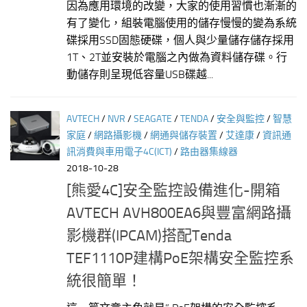
因為應用環境的改變，大家的使用習慣也漸漸的
有了變化，組裝電腦使用的儲存慢慢的變為系統
碟採用SSD固態硬碟，個人與少量儲存儲存採用
1T、2T並安裝於電腦之內做為資料儲存碟。行
動儲存則呈現低容量USB碟越...
AVTECH
/
NVR
/
SEAGATE
/
TENDA
/
安全與監控
/
智慧
家庭
/
網路攝影機
/
網通與儲存裝置
/
艾達康
/
資訊通
訊消費與車用電子4C(ICT)
/
路由器集線器
2018-10-28
[熊愛4C]安全監控設備進化-開箱
AVTECH AVH800EA6與豐富網路攝
影機群(IPCAM)搭配Tenda
TEF1110P建構PoE架構安全監控系
統很簡單！