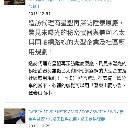
4C(ICT)
2013-12-31
造訪代理商星盟再深訪陞泰原廠，
驚見未曝光的秘密武器與兼顧乙太
與同軸網路線的大型企業及社區應
用規劃！
造訪代理商星盟再深訪陞泰原廠，驚見未曝光的
秘密武器與兼顧乙太與同軸網路線的大型企業及
社區應用規劃！ ^(Ｉ)^ 熊言熊語 在寫這一篇分
享的當下，心裡的感覺可以用「登東山而小魯，
登泰山而小...
AVTECH
/
DVR
/
NETIS
/
NVR
/
POE
/
SWITCH
/
WD
/
安
全與監控
/
網路工程與設備
/
路由器集線器
2013-10-29