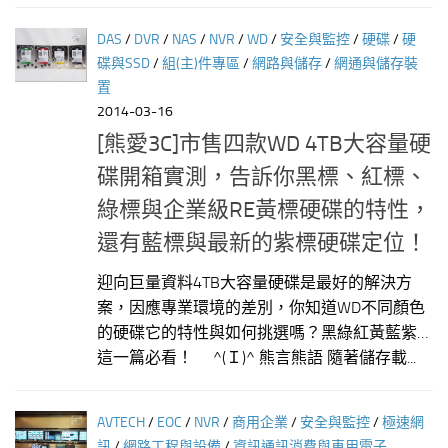
DAS
/
DVR
/
NAS
/
NVR
/
WD
/
安全與監控
/
硬碟
/
硬
碟與SSD
/
組(主)件專區
/
網路與儲存
/
網通與儲存裝
置
2014-03-16
[熊愛3C]市售四款WD 4TB大容量硬
碟開箱實測，告訴你黑標、紅標、
綠標與企業級RE黃標硬碟的特性，
還有藍標與最新的紫標硬碟定位！
迎向巨量資料4TB大容量硬碟是最好的解決方
案，因應專業環境的差別，你知道WD不同顏色
的硬碟它的特性與如何挑選嗎？黑綠紅黃藍紫…
這一篇必看！ ^(Ｉ)^ 熊言熊語 隨著儲存載...
AVTECH
/
EOC
/
NVR
/
商用企業
/
安全與監控
/
極速網
訊
/
網路工程與設備
/
資訊通訊消費與車用電子