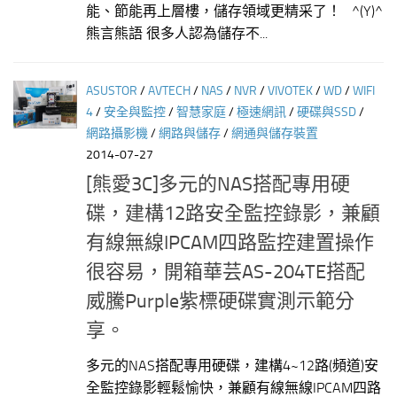
能、節能再上層樓，儲存領域更精采了！ ^(Y)^
熊言熊語 很多人認為儲存不...
ASUSTOR
/
AVTECH
/
NAS
/
NVR
/
VIVOTEK
/
WD
/
WIFI
4
/
安全與監控
/
智慧家庭
/
極速網訊
/
硬碟與SSD
/
網路攝影機
/
網路與儲存
/
網通與儲存裝置
2014-07-27
[熊愛3C]多元的NAS搭配專用硬
碟，建構12路安全監控錄影，兼顧
有線無線IPCAM四路監控建置操作
很容易，開箱華芸AS-204TE搭配
威騰Purple紫標硬碟實測示範分
享。
多元的NAS搭配專用硬碟，建構4~12路(頻道)安
全監控錄影輕鬆愉快，兼顧有線無線IPCAM四路