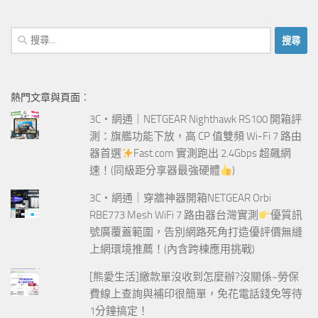
搜
尋
關
鍵
熱門文章與頁面︰
字:
3C‧網通｜NETGEAR Nighthawk RS100 開箱評
測：旗艦功能下放，高 CP 值雙頻 Wi-Fi 7 路由
器首選
Fast.com 實測跑出 2.4Gbps 超飆網
速！(同級距分享器最強硬體
)
3C‧網通｜穿牆神器開箱NETGEAR Orbi
RBE773 Mesh WiFi 7 路由器台灣實測
優質訊
號廣覆蓋範圍，告別網路死角打造優評價無縫
上網環境推薦！(內含跨棟應用挑戰)
[熊愛生活]繳款單沒收到怎麼辦?沒關係~勞保
費線上查詢與補印很簡單，免花電話錢免等待
1分鐘搞定！