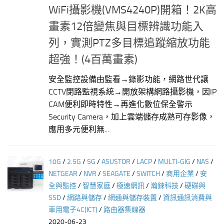
WiFi攝影機(VMS4240P)開箱！2K高
畫素12倍變焦與目標辨識功能入
列，實測PTZ多目標追蹤縮放功能
超強！(4百萬畫素)
安全監控設備由監看→錄影功能，網路世代讓
CCTV閉路監視系統→開放架構網路攝影機，因IP
CAM便利即時特性→再進化數位保全警示
Security Camera，加上雲端儲存成熟可存影像，
應用多元便利無...
10G
/
2.5G
/
5G
/
ASUSTOR
/
LACP
/
MULTI-GIG
/
NAS
/
NETGEAR
/
NVR
/
SEAGATE
/
SWITCH
/
商用企業
/
安
全與監控
/
智慧家庭
/
極速網訊
/
瀚錸科技
/
硬碟與
SSD
/
網路與儲存
/
網通與儲存裝置
/
資訊通訊消費與
車用電子4C(ICT)
/
路由器集線器
2020-06-23