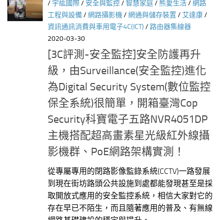
/
宇紘國際
/
安全與監控
/
智慧家庭
/
熊愛生活
/
網路
工程與設備
/
網路攝影機
/
網通與儲存裝置
/
艾達康
/
資訊通訊消費與車用電子4C(ICT)
/
路由器集線器
2020-03-30
[3C評測-安全監控]安全防護再升
級，由Surveillance(安全監控)進化
為Digital Security System(數位監控
保全系統)很簡單，開箱臺灣Cop
Security科寶電子五路NVR4051DP
主機搭配超高畫素星光級紅外線攝
影機群、PoE網路架構實測！
從專屬專用的閉路影像監錄系統(CCTV)一路發展
到現在街坊路頭公共設施到處都能發現甚至是採
取開放式應用的安全監控系統，相信大家對它的
存在早已不陌生，而且隨著應用的普及、有無線