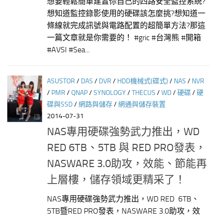
想要輕鬆簡單建置你自己的四路安全監控系統?
想知道監控錄影使用的硬碟該怎麼挑?想知道一
條線就完成訊號與電路配置的超簡單方法?那這
一篇文章就是你需要的！ #gric #台灣熊 #開箱
#AVSI #Sea...
ASUSTOR
/
DAS
/
DVR
/
HDD機械式(碟式)
/
NAS
/
NVR
/
PMR
/
QNAP
/
SYNOLOGY
/
THECUS
/
WD
/
硬碟
/
硬
碟與SSD
/
網路與儲存
/
網通與儲存裝置
2014-07-31
NAS專用硬碟強勢武力推出，WD
RED 6TB、5TB 與 RED PRO發表，
NASWARE 3.0助攻，效能、節能再
上層樓，儲存領域更精采了！
NAS專用硬碟強勢武力推出，WD RED 6TB、
5TB暨RED PRO發表，NASWARE 3.0助攻，效