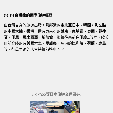
(^(T)^) 台灣熊的國際旅遊經歷
由
台灣
自身的旅遊出發，到鄰近的東北亞日本、
韓國
，到左臨
的
中國大陸
、
香港
，還有東南亞的
越南
、
柬埔寨
、
泰國
、
菲律
賓
、
印尼
、
馬來西亞
、
新加坡
，繼續往西前進
印度
…等國。歐美
目前登陸的有
美國本土
、
夏威夷
，歐洲的
比利時
、
荷蘭
、
冰島
…
等，行萬里路的人生持續前進中 ^_^
↓JR PASS等日本旅遊交通票券↓