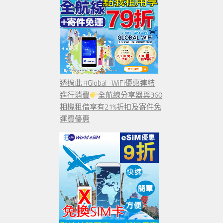
透過此 #Global_WiFi優惠連結
進行消費
全航線分享器與360
相機租借享有21%折扣及寄件免
運費優惠