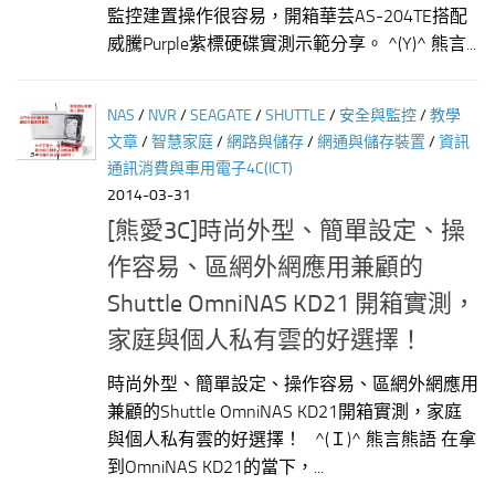
監控建置操作很容易，開箱華芸AS-204TE搭配
威騰Purple紫標硬碟實測示範分享。 ^(Y)^ 熊言...
NAS
/
NVR
/
SEAGATE
/
SHUTTLE
/
安全與監控
/
教學
文章
/
智慧家庭
/
網路與儲存
/
網通與儲存裝置
/
資訊
通訊消費與車用電子4C(ICT)
2014-03-31
[熊愛3C]時尚外型、簡單設定、操
作容易、區網外網應用兼顧的
Shuttle OmniNAS KD21 開箱實測，
家庭與個人私有雲的好選擇！
時尚外型、簡單設定、操作容易、區網外網應用
兼顧的Shuttle OmniNAS KD21開箱實測，家庭
與個人私有雲的好選擇！ ^(Ｉ)^ 熊言熊語 在拿
到OmniNAS KD21的當下，...