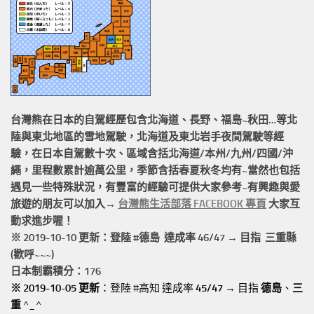
台灣熊在日本的
自駕經歷
包含北海道、長野、福島~秋田…等北
陸與東北地區的
雪地駕駛
，北海道及東北岩手
夜間駕駛
等經
驗，在日本自駕數十次、區域含括
北海道/本州/九州/四國/沖
繩，
里程數累計
逾萬公里
，季節含括春夏秋冬均有~當然也包括
遇見一些特殊狀況，有豐富的經驗可提供大家參考~有興趣與愛
旅遊的朋友可以加入→
台灣熊生活部落 FACEBOOK 專頁
大家互
動求進步喔！
※ 2019-10-10 更新：登陸 #
德島
達成率 46/47 → 目指 三重縣
(歡呼~~~)
日本制霸積分：176
※ 2019-10-05 更新
：登陸 #高知 達成率
45/47
→ 目指
德島
、
三
重
^_^