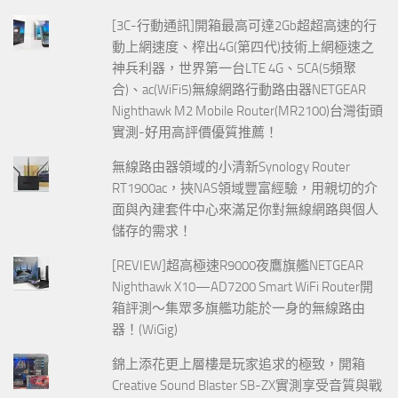
[3C-行動通訊]開箱最高可達2Gb超超高速的行
動上網速度、榨出4G(第四代)技術上網極速之
神兵利器，世界第一台LTE 4G、5CA(5頻聚
合)、ac(WiFi5)無線網路行動路由器NETGEAR
Nighthawk M2 Mobile Router(MR2100)台灣街頭
實測-好用高評價優質推薦！
無線路由器領域的小清新Synology Router
RT1900ac，挾NAS領域豐富經驗，用親切的介
面與內建套件中心來滿足你對無線網路與個人
儲存的需求！
[REVIEW]超高極速R9000夜鷹旗艦NETGEAR
Nighthawk X10—AD7200 Smart WiFi Router開
箱評測～集眾多旗艦功能於一身的無線路由
器！(WiGig)
錦上添花更上層樓是玩家追求的極致，開箱
Creative Sound Blaster SB-ZX實測享受音質與戰