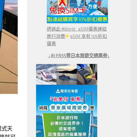
透過此 #World_eSIM優惠連結
進行消費
eSIM 享有10%折扣
優惠
↓JR PASS等日本旅遊交通票券↓
翼式天