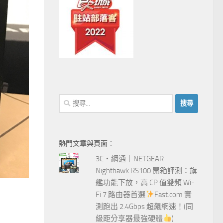
搜
尋
關
鍵
熱門文章與頁面︰
字:
3C‧網通｜NETGEAR
Nighthawk RS100 開箱評測：旗
艦功能下放，高 CP 值雙頻 Wi-
Fi 7 路由器首選
Fast.com 實
測跑出 2.4Gbps 超飆網速！(同
級距分享器最強硬體
)