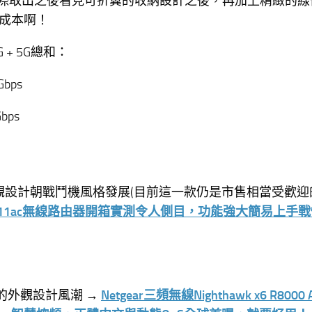
實際取出之後看見可折翼的收納設計之後，再加上精緻的線
成本啊！
 + 5G總和：
Gbps
Gbps
器外觀設計朝戰鬥機風格發展(目前這一款仍是市售相當受歡
7000 802.11ac無線路由器開箱實測令人側目，功能強大簡易上手
波的外觀設計風潮 →
Netgear三頻無線Nighthawk x6 R8000 