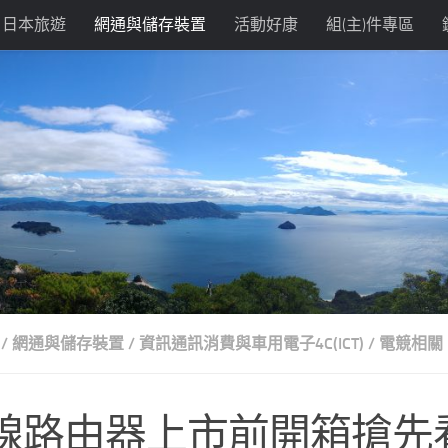
日本旅遊
網通與儲存裝置
活動好康
組(主)件專區
/
網通與儲存裝置
/
資訊通訊消費與車用電子4C(ICT)
/
電競相關
旗艦無線路由器上市前開箱搶先