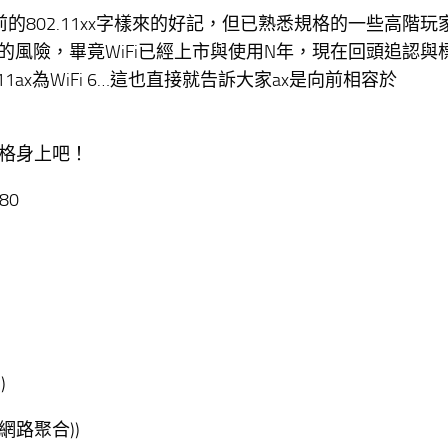
比先前的802.11xx字樣來的好記，但已熟悉規格的一些高階
錯的風險，畢竟WiFi已經上市與使用N年，現在回頭追認與
的802.11ax為WiFi 6…這也直接就告訴大家ax是向前相容於
規格身上吧！
80
)
CP/網路聚合))