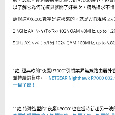
線，怎麼可能包裝甚至比經典的R7000還小，但
以了解它為何光模具就開了好幾次，精品追求不惜
話說這AX6000數字是這樣來的，就是WiFi規格 2.4G
2.4GHz AX: 4×4 (Tx/Rx) 1024 QAM 40MHz, up to 1.2
5GHz AX: 4×4 (Tx/Rx) 1024 QAM 160MHz, up to 4.8
*註 經典款的”夜鷹R7000”引領業界無線路由
並持續銷售中) →
NETGEAR Nighthawk R
一目了然！
**註 特殊造型的”夜鷹R8000”也在當時新起另一