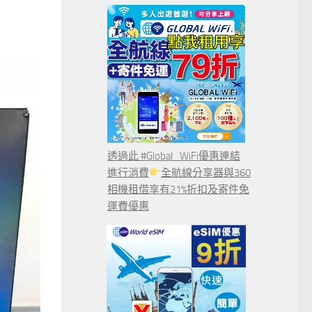
透過此 #Global_WiFi優惠連結
進行消費
全航線分享器與360
相機租借享有21%折扣及寄件免
運費優惠