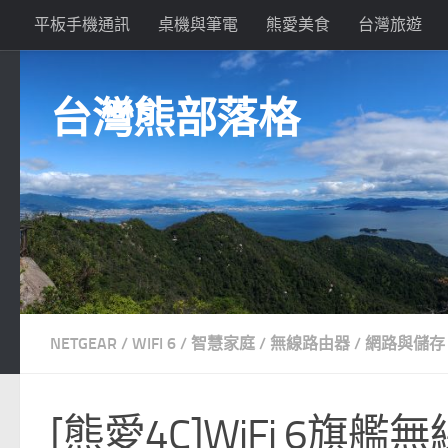
平板手機通訊
桌機與筆電
熊愛美食
台灣旅遊
Skip to content
台灣熊部落格
NETGEAR
/
WIFI 6
/
智慧家庭
/
無線路由器
/
網路與儲存
[熊愛4C]WiFi 6