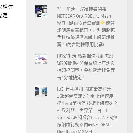
玩家相信
3C‧網通｜穿牆神器開箱
標定
NETGEAR Orbi RBE773 Mesh
WiFi 7 路由器台灣實測
優質
訊號廣覆蓋範圍，告別網路死
角打造優評價無縫上網環境推
薦！(內含跨棟應用挑戰)
[熊愛生活]繳款單沒收到怎麼
辦?沒關係~勞保費線上查詢與
補印很簡單，免花電話錢免等
待1分鐘搞定！
[3C-行動通訊]開箱最高可達
2Gb超超高速的行動上網速度、
榨出4G(第四代)技術上網極速之
神兵利器，世界第一台LTE
4G、5CA(5頻聚合)、ac(WiFi5)無
線網路行動路由器NETGEAR
Nighthawk M2 Mobile