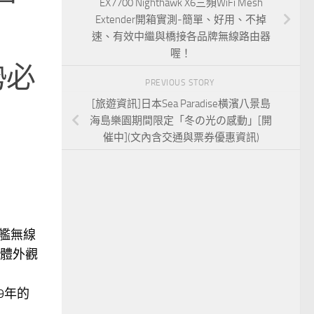
EX7700 Nighthawk X6三頻WiFi Mesh
Extender開箱實測-簡單、好用、不掉
速、有效中繼與橋接各品牌無線路由器
喔！
勢必
PREVIOUS STORY
[旅遊資訊]日本Sea Paradise橫濱八景島
海島樂園期間限定「冬の光の感動」[開
催中](文內含交通與票券優惠資訊)
旗艦無線
體外觀
19年的