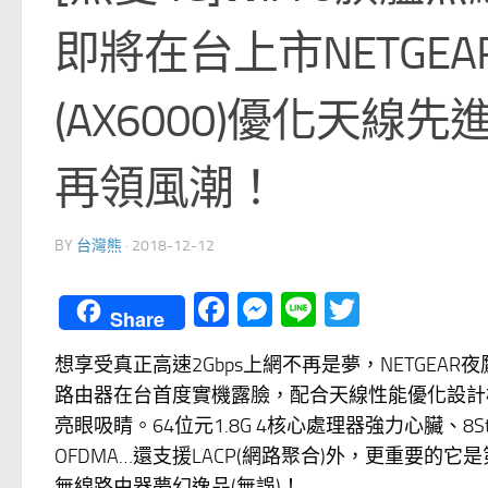
即將在台上市NETGEAR A
(AX6000)優化天
再領風潮！
BY
台灣熊
·
2018-12-12
Facebook
Messenger
Line
Twitter
Share
想享受真正高速2Gbps上網不再是夢，NETGEAR夜鷹系列A
路由器在台首度實機露臉，配合天線性能優化設計
亮眼吸睛。64位元1.8G 4核心處理器強力心臟、8Stream W
OFDMA…還支援LACP(網路聚合)外，更重要的它是第一台支
無線路由器夢幻逸品(無誤)！