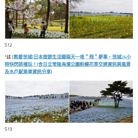
S12
*註
[熊愛茨城]日本旅遊生活圈兩天一夜＂飛＂夢事，茨城24小
時快閃這樣玩！(含日立常陸海濱公園粉蝶花季交通資訊與風景
及水戶駅乘車資訊分享)
S13