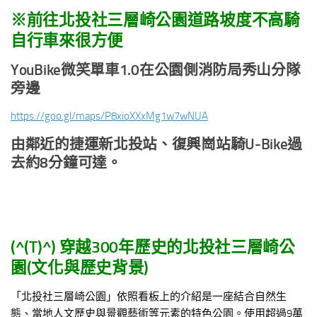
※前往北投社三層崎公園道路坡度不高騎
自行車來很方便
YouBike
微笑單車1.0
在公園側消防局秀山分隊
旁邊
https://goo.gl/maps/P8xioXXxMg1w7wNUA
由鄰近的捷運新北投站、復興崗站騎U-Bike
過
去約8
分鐘可達。
(^(T)^)
穿越300年歷史的北投社三層崎公
園(文化與歷史背景)
「北投社三層崎公園」依照看板上的介紹是一座結合自然生
態、當地人文歷史與景觀藝術等元素的特色公園。使用超過9萬