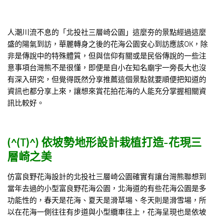
人潮川流不息的「北投社三層崎公園」這麼夯的景點經過這麼
盛的陽氣到訪，華麗轉身之後的花海公園安心到訪應該OK，除
非是傳說中的特殊體質，但與信仰有關或是民俗傳說的一些注
意事項台灣熊不是很懂，即便是自小在知名廟宇一旁長大也沒
有深入研究，但覺得既然分享推薦這個景點就要順便把知道的
資訊也都分享上來，讓想來賞花拍花海的人能充分掌握相關資
訊比較好。
(^(T)^)
依坡勢地形設計栽植打造-花現三
層崎之美
仿富良野花海設計的北投社三層崎公園確實有讓台灣熊聯想到
當年去過的小型富良野花海公園，北海道的有些花海公園是多
功能性的，春天是花海、夏天是滑草場、冬天則是滑雪場，所
以在花海一側往往有步道與小型纜車往上，花海呈現也是依坡