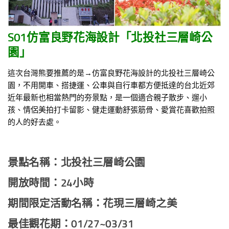
S01仿富良野花海設計「北投社三層崎公
園」
這次台灣熊要推薦的是→仿富良野花海設計的北投社三層崎公
園，不用開車、搭捷運、公車與自行車都方便抵達的台北近郊
近年最新也相當熱門的夯景點，是一個適合親子散步、遛小
孩、情侶美拍打卡留影、健走運動舒張筋骨、愛賞花喜歡拍照
的人的好去處。
景點名稱：北投社三層崎公園
開放時間：24
小時
期間限定活動名稱：花現三層崎之美
最佳觀花期：01/27~03/31