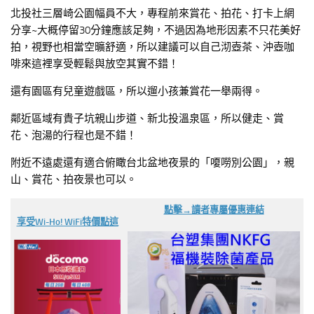
北投社三層崎公園幅員不大，專程前來賞花、拍花、打卡上網
分享~大概停留30分鐘應該足夠，不過因為地形因素不只花美好
拍，視野也相當空曠舒適，所以建議可以自己沏壺茶、沖壺咖
啡來這裡享受輕鬆與放空其實不錯！
還有園區有兒童遊戲區，所以遛小孩兼賞花一舉兩得。
鄰近區域有貴子坑親山步道、新北投溫泉區，所以健走、賞
花、泡湯的行程也是不錯！
附近不遠處還有適合俯瞰台北盆地夜景的「嗄嘮別公園」，親
山、賞花、拍夜景也可以。
點擊→讀者專屬優惠連結
享受Wi-Ho! WiFi特價點這