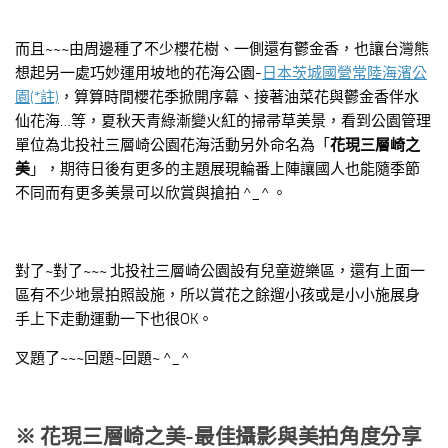
而且~~~由周邊種了不少櫻花樹、一側還有鬱金香，也讓台灣熊
想起另一處巧妙運用坡地的花海公園-
日本茨城國營常陸海濱公
園(*註)
，算算時間櫻花季掀開序幕、接著油菜花與鬱金香伴水
仙花海…等，夏秋天青綠漸變火紅的掃帚草美景，看到公園管理
單位為北投社三層崎公園花海活動另外命名為「
花現三層崎之
美
」，期待日後有更多的主題展現輪番上陣讓國人也能隨季節
不同而有更多美景可以欣賞與搶拍 ^_^ 。
對了~對了~~~ 北投社三層崎公園設有兒童遊樂區，還有上面一
區有不少地景拍照設施，所以賞花之餘遛小孩或是小小施展身
手上下走動運動一下也很OK。
叉題了~~~回題~回題~ ^_^
※
花現三層崎之美-
最佳攝影與美拍角度分享