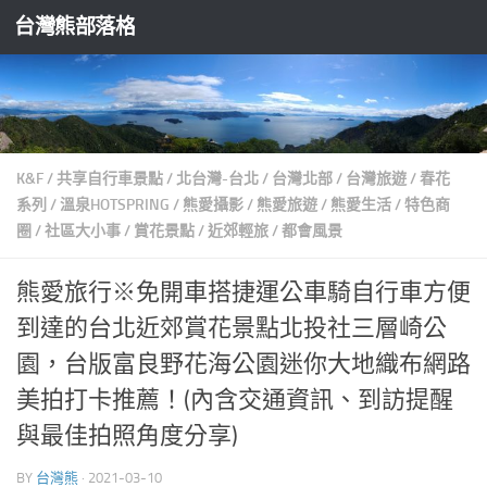
台灣熊部落格
Skip to content
K&F
/
共享自行車景點
/
北台灣-台北
/
台灣北部
/
台灣旅遊
/
春花
系列
/
溫泉HOTSPRING
/
熊愛攝影
/
熊愛旅遊
/
熊愛生活
/
特色商
圈
/
社區大小事
/
賞花景點
/
近郊輕旅
/
都會風景
熊愛旅行※免開車搭捷運公車騎自行車方便
到達的台北近郊賞花景點北投社三層崎公
園，台版富良野花海公園迷你大地織布網路
美拍打卡推薦！(內含交通資訊、到訪提醒
與最佳拍照角度分享)
BY
台灣熊
·
2021-03-10