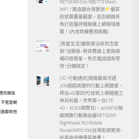
NETGEAR Orbi RBE773 Mesh
WiFi 7 路由器台灣實測
優質
訊號廣覆蓋範圍，告別網路死
角打造優評價無縫上網環境推
薦！(內含跨棟應用挑戰)
[熊愛生活]繳款單沒收到怎麼
辦?沒關係~勞保費線上查詢與
補印很簡單，免花電話錢免等
待1分鐘搞定！
[3C-行動通訊]開箱最高可達
2Gb超超高速的行動上網速度、
榨出4G(第四代)技術上網極速之
熟悉的網友
神兵利器，世界第一台LTE
，不管是喇
4G、5CA(5頻聚合)、ac(WiFi5)無
畫面都有他
線網路行動路由器NETGEAR
Nighthawk M2 Mobile
Router(MR2100)台灣街頭實測-
好用高評價優質推薦！