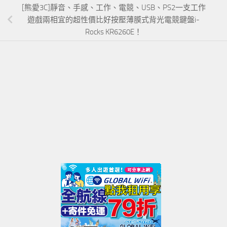
[熊愛3C]靜音、手感、工作、電競、USB、PS2一支工作
遊戲兩相宜的超性價比好按壓薄膜式背光電競鍵盤i-
Rocks KR6260E！