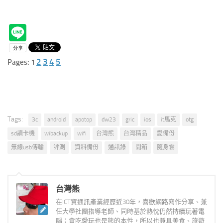
2
3
4
5
Pages:
1
Tags:
3c
android
apotop
dw23
gric
ios
it馬克
otg
sd讀卡機
wibackup
wifi
台灣熊
台灣精品
愛備份
無線usb傳輸
評測
資料備份
通訊錄
開箱
隨身雲
台灣熊
在ICT資通訊產業經歷近30年，喜歡網路寫作分享、兼
任大學社團指導老師、同時基於熱忱仍然持續玩著電
腦；貪吃愛玩也是熊的本性，所以也兼具美食、旅遊