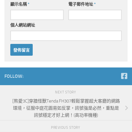
顯示名稱
*
電子郵件地址
*
個人網站網址
FOLLOW:
NEXT STORY
[熊愛3C]穿牆怪獸Tenda FH307輕鬆掌握超大客廳的網路
環境，征服中庭花園易如反掌，訊號強是必然，重點是
訊號穩定才好上網！(高功率機種)
PREVIOUS STORY