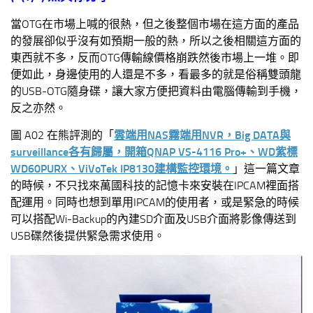
當OTG在市場上喊的很熱，但之後整個市場在這方面的產品
的發展卻似乎沒有如預期一般的熱，所以之後相關這方面的
東西就不多，反而OTG傳輸線價格崩跌然後市場上一堆。即
便如此，身邊使用的人還是不多，看最多的就是俗稱雙頭龍
的USB-OTG隨身碟，讓大家方便把資料由電腦傳輸到手機，
反之亦然。
圖 A02 在熊評測的「
雲端用NAS霧端用NVR，Big DATA與
surveillance各有歸屬，開箱QNAP VS-4116 Pro+、WD紫標
WD60PURX、ViVoTek IP8130建構監控環境。
」這一篇文章
的時候，不只找來萬國科技的記憶卡來安裝在IPCAM裡面搭
配運用。同時也想到單用IPCAM的使用者，或是緊急的時候
可以搭配Wi-Backup的內建SD介面及USB介面將影像傳送到
USB碟然後提供緊急需求使用。