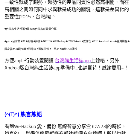
一致性就成了趨勢，趨勢性的產品同質性必然高相關，而在
高相關之間如何同中求異就是成功的關鍵，這就是差異化的
重要性(2015，台灣熊)。
#台灣熊生活部落 #居家的台灣熊就是愛分享
#gric #台灣熊 #3C #開箱 #評測 #APOTOP #WiBackup #DW23 #wifi #愛備份 #OTG #android #ios #台灣精品 #
隨身雲 #SD讀卡機 #通訊錄 #資料備份 # iT馬克 #無線USB傳輸
方便apple行動裝置閱讀
台灣熊生活誌app
上線咯，另外
Android版台灣熊生活誌app準備中…也請期待！感謝愛用~！
(^(T)^)
熊言熊語
看到Wi-Backup 愛‧備份 無線智慧分享盒 (DW23)的時候，
說真的……覺得怎麼最近廠商都往這個方向擠啊！所以也就