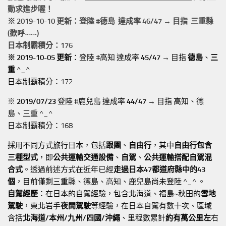
動求進步喔！
※ 2019-10-10 更新：登陸 #
德島
達成率 46/47 → 目指 三重縣
(歡呼~~~)
日本制霸積分：176
※ 2019-10-05 更新
：登陸 #高知 達成率
45/47
→ 目指
德島
、
三
重
^_^
日本制霸積分：172
※
2019/07/23
登陸 #鹿兒島 達成率
44/47
→ 目指 高知、德
島、三重 ^_^
日本制霸積分：168
採用不同方式旅行日本，包括
跟團
、
自由行
，其中
自由行包含
三種型式
，即
公共運輸交通設備
、
自駕
、
公共運輸搭配自駕混
合式
。透過前述方式在近年已經
走過日本47都道府縣中的43
個
，目前僅剩三重縣、德島、高知、鹿兒島尚未登陸 ^_^ 。
自駕經歷
：在日本的自駕經驗，包含北海道、福島~秋田的
雪地
駕駛
，東北岩手
夜間駕駛
等經驗，在日本自駕有數十次、區域
含括
北海道/本州/九州/四國/沖繩
、里程數累計
約有萬公里左
右