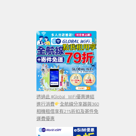
透過此 #Global_WiFi優惠連結
進行消費
全航線分享器與360
相機租借享有21%折扣及寄件免
運費優惠