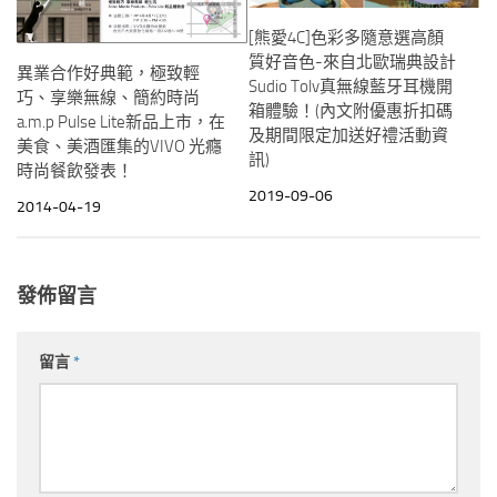
[熊愛4C]色彩多隨意選高顏
質好音色-來自北歐瑞典設計
異業合作好典範，極致輕
Sudio Tolv真無線藍牙耳機開
巧、享樂無線、簡約時尚
箱體驗！(內文附優惠折扣碼
a.m.p Pulse Lite新品上市，在
及期間限定加送好禮活動資
美食、美酒匯集的VIVO 光癮
訊)
時尚餐飲發表！
2019-09-06
2014-04-19
發佈留言
留言
*