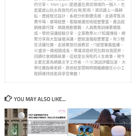
的分享。 Mark ( gric )是遊盪在資訊領域的一個人，也
是愛遊山玩水與貪吃的台灣(黑)熊！資訊路上一路耕
耘，歷經程式設計、系統分析軟體洗禮，走過零售消
費市場、展場經歷、客服維護技術經歷豐富，產品經
銷推廣代理、網路規劃實戰、人員教育訓練累積集
成。學府演講經驗分享、企業教學3c/iT知識傳授，網
聚分享與大型論壇演講，歷經滄傷經歷豐富。年少輕
狂活躍社團、走過軍旅任過教官，iT經營篳路藍縷、
3C盛世一路相隨成長，學識深造研究社群自我提昇、
回饋社會網路執筆，這就是台灣熊的人生故事。現今
主要志業為網路文字工作者、iT/3C測試評鑑玩家、大
學社團指導老師，其他就是閒暇時間繼續擔任小小工
程師維持技能與享受樂趣！
YOU MAY ALSO LIKE...