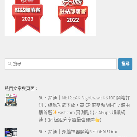
搜
尋
關
鍵
熱門文章與頁面︰
字:
3C‧網通｜NETGEAR Nighthawk RS100 開箱評
測：旗艦功能下放，高 CP 值雙頻 Wi-Fi 7 路由
器首選
Fast.com 實測跑出 2.4Gbps 超飆網
速！(同級距分享器最強硬體
)
3C‧網通｜穿牆神器開箱NETGEAR Orbi