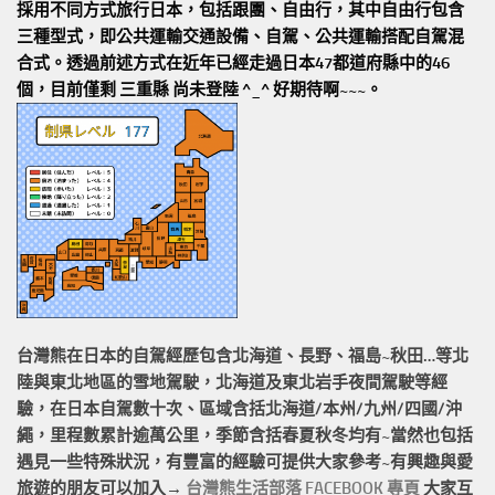
採用不同方式旅行日本，包括跟團、自由行，其中自由行包含
三種型式，即公共運輸交通設備、自駕、公共運輸搭配自駕混
合式。透過前述方式在近年已經走過日本47都道府縣中的46
個，目前僅剩 三重縣 尚未登陸 ^_^ 好期待啊~~~。
台灣熊在日本的
自駕經歷
包含北海道、長野、福島~秋田…等北
陸與東北地區的
雪地駕駛
，北海道及東北岩手
夜間駕駛
等經
驗，在日本自駕數十次、區域含括
北海道/本州/九州/四國/沖
繩，
里程數累計
逾萬公里
，季節含括春夏秋冬均有~當然也包括
遇見一些特殊狀況，有豐富的經驗可提供大家參考~有興趣與愛
旅遊的朋友可以加入→
台灣熊生活部落 FACEBOOK 專頁
大家互