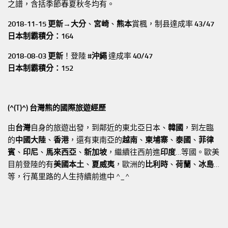
之譜，含括季節春夏秋冬均有。
2018-11-15 更新→
大分
、
宮崎
、
熊本
賞楓，制县達成率
43/47
日本制霸積分：164
2018-08-03 更新
！登陸
#沖繩
達成率
40/47
日本制霸積分：152
(^(T)^) 台灣熊的國際旅遊經歷
由
台灣
自身的旅遊出發，到鄰近的東北亞日本、
韓國
，到左臨
的
中國大陸
、
香港
，還有東南亞的
越南
、
柬埔寨
、
泰國
、
菲律
賓
、
印尼
、
馬來西亞
、
新加坡
，繼續往西前進
印度
…等國。歐美
目前登陸的有
美國本土
、
夏威夷
，歐洲的
比利時
、
荷蘭
、
冰島
…
等，行萬里路的人生持續前進中 ^_^