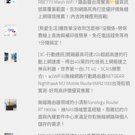
RBE773 Mesh WiFi 7 路由器台灣實測
優質訊
號廣覆蓋範圍，告別網路死角打造優評價無縫
上網環境推薦！(內含跨棟應用挑戰)
[熊愛生活]繳款單沒收到怎麼辦?沒關係~勞保
費線上查詢與補印很簡單，免花電話錢免等待
1分鐘搞定！
[3C-行動通訊]開箱最高可達2Gb超超高速的行
動上網速度、榨出4G(第四代)技術上網極速之
神兵利器，世界第一台LTE 4G、5CA(5頻聚
合)、ac(WiFi5)無線網路行動路由器NETGEAR
Nighthawk M2 Mobile Router(MR2100)台灣街頭
實測-好用高評價優質推薦！
無線路由器領域的小清新Synology Router
RT1900ac，挾NAS領域豐富經驗，用親切的介
面與內建套件中心來滿足你對無線網路與個人
儲存的需求！