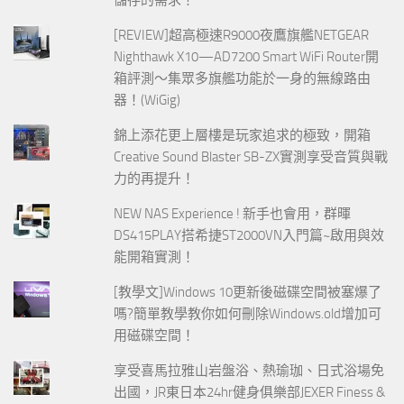
[REVIEW]超高極速R9000夜鷹旗艦NETGEAR
Nighthawk X10—AD7200 Smart WiFi Router開
箱評測～集眾多旗艦功能於一身的無線路由
器！(WiGig)
錦上添花更上層樓是玩家追求的極致，開箱
Creative Sound Blaster SB-ZX實測享受音質與戰
力的再提升！
NEW NAS Experience ! 新手也會用，群暉
DS415PLAY搭希捷ST2000VN入門篇~啟用與效
能開箱實測！
[教學文]Windows 10更新後磁碟空間被塞爆了
嗎?簡單教學教你如何刪除Windows.old增加可
用磁碟空間！
享受喜馬拉雅山岩盤浴、熱瑜珈、日式浴場免
出國，JR東日本24hr健身俱樂部JEXER Finess &