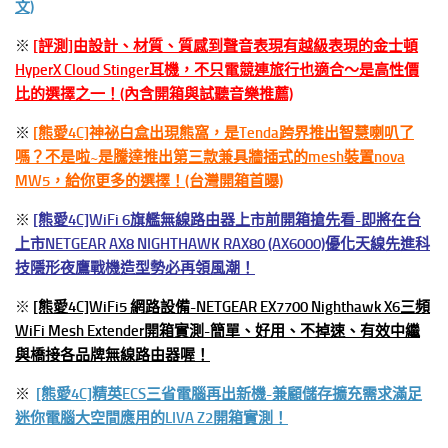
文)
※
[評測]由設計、材質、質感到聲音表現有越級表現的金士頓
HyperX Cloud Stinger耳機，不只電競連旅行也適合～是高性價
比的選擇之一！(內含開箱與試聽音樂推薦)
※
[熊愛4C]神祕白盒出現熊窩，是Tenda跨界推出智慧喇叭了
嗎？不是啦~是騰達推出第三款兼具牆插式的mesh裝置nova
MW5，給你更多的選擇！(台灣開箱首曝)
※
[熊愛4C]WiFi 6旗艦無線路由器上市前開箱搶先看-即將在台
上市NETGEAR AX8 NIGHTHAWK RAX80 (AX6000)優化天線先進科
技隱形夜鷹戰機造型勢必再領風潮！
※
[熊愛4C]WiFi5 網路設備-NETGEAR EX7700 Nighthawk X6三頻
WiFi Mesh Extender開箱實測-簡單、好用、不掉速、有效中繼
與橋接各品牌無線路由器喔！
※
[熊愛4C]精英ECS三省電腦再出新機-兼顧儲存擴充需求滿足
迷你電腦大空間應用的LIVA Z2開箱實測！