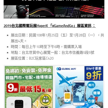
2019
台北國際電玩展
HyperX
「
#GameAndGo
」展區資訊
：
展出日期：民國108年1月25日（五）至1月28日（一），共
展出4天。
時間：每日上午10時至下午6時，需購票入場
地點：台北世貿中心展覽一館：台北市信義路5段5號
展區位置：B2C玩家區C420