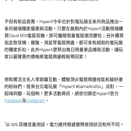
不但有新品首賣，HyperX今年也針對電玩展全系列商品推出一
系列展場獨家優惠與活動。只要在展期內於HyperX活動現場購
買Cloud MIX電競耳機，即可獲贈限量電競潮流腰包；另外購買
指定款耳機、鍵盤、滑鼠等電競周邊，都可享有超殺的電玩展
的獨家折扣。此外HyperX更祭出每日限量單品爆殺活動，讓玩
家以最實惠的價格將電競周邊輕鬆帶回家！
想和實況主名人零距離互動、體驗頂尖電競周邊效能和搶好康
的粉絲們，就來台北電玩展「HyperX #GameAndGo」派對，一
起嗨到翻、玩個夠！更多活動資訊，請密切鎖定HyperX官方
Facebook
及
Instagram
。
*
以 50% 耳機音量測試。電力維持根據實際使用狀況有所不同。