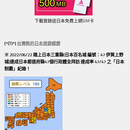
下載登錄送日本免費上網SIM卡
(^(T)^)
台灣熊的日本旅遊經歷
※ 2022/06/22 踏上日本三重縣(日本百名城 編號：47 伊賀上野
城)達成日本都道府縣47個行政體全拜訪
達成率 47/47
之「日本
制霸」紀錄！