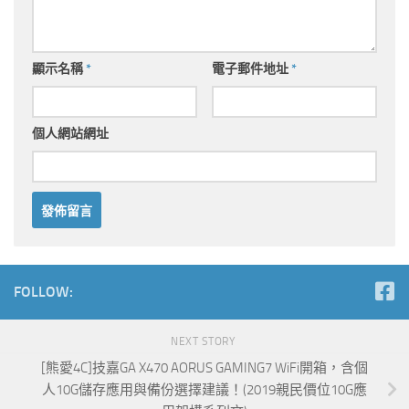
顯示名稱
*
電子郵件地址
*
個人網站網址
FOLLOW:
NEXT STORY
[熊愛4C]技嘉GA X470 AORUS GAMING7 WiFi開箱，含個
人10G儲存應用與備份選擇建議！(2019親民價位10G應