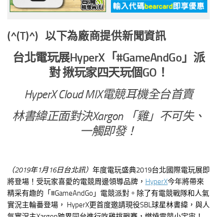
(^(T)^) 以下為廠商提供新聞資訊
台北電玩展
HyperX
「
#GameAndGo
」派
對
揪玩家四天玩個
GO
！
HyperX Cloud MIX
電競耳機全台首賣
林書緯正面對決
Xargon
「雞」不可失、
一觸即發！
（
2019
年
1
月
16
日台北訊）
年度電玩盛典2019台北國際電玩展即
將登場！受玩家喜愛的電競周邊領導品牌，
HyperX
今年將帶來
精采有趣的「#GameAndGo」電競派對。除了有電競戰隊和人氣
實況主輪番登場， HyperX更首度邀請現役SBL球星林書緯，與人
氣實況主Xargon跨界同台進行吃雞挑戰賽，燃燒電競小宇宙！