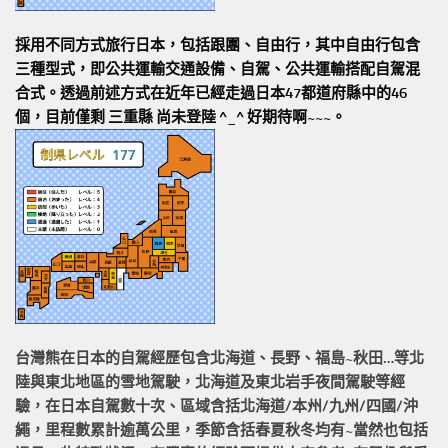
採用不同方式旅行日本，包括跟團、自由行，其中自由行包含
三種型式，即公共運輸交通設備、自駕、公共運輸搭配自駕混
合式。透過前述方式在近年已經走過日本47都道府縣中的46
個，目前僅剩 三重縣 尚未登陸 ^_^ 好期待啊~~~。
台灣熊在日本的
自駕經歷
包含北海道、長野、福島~秋田…等北
陸與東北地區的
雪地駕駛
，北海道及東北岩手
夜間駕駛
等經
驗，在日本自駕數十次、區域含括
北海道/本州/九州/四國/沖
繩，
里程數累計
逾萬公里
，季節含括春夏秋冬均有~當然也包括