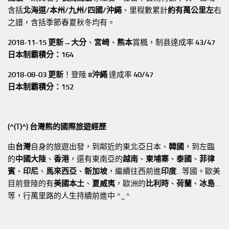
含括
北海道/本州/九州/四國/沖繩
、里程數累計
約有萬公里左
右
之譜，含括季節春夏秋冬均有。
2018-11-15 更新→
大分
、
宮崎
、
熊本
賞楓，制县達成率
43/47
日本制霸積分：164
2018-08-03 更新
！登陸
#沖繩
達成率
40/47
日本制霸積分：152
(^(T)^) 台灣熊的國際旅遊經歷
由
台灣
自身的旅遊出發，到鄰近的東北亞日本、
韓國
，到左臨
的
中國大陸
、
香港
，還有東南亞的
越南
、
柬埔寨
、
泰國
、
菲律
賓
、
印尼
、
馬來西亞
、
新加坡
，繼續往西前進
印度
…等國。歐美
目前登陸的有
美國本土
、
夏威夷
，歐洲的
比利時
、
荷蘭
、
冰島
…
等，行萬里路的人生持續前進中 ^_^