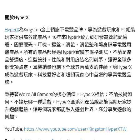
關於
HyperX
HyperX
為Kingston金士頓旗下電競品牌，專為遊戲玩家和PC組裝
玩家提供高效能產品。16年來HyperX致力於研發高效能記憶
體、固態硬碟、耳機、鍵盤、滑鼠、滑鼠墊和隨身碟等電競周
邊產品。所有的產品都經過HyperX實驗室嚴格測試，不論是產
品舒適度、造型設計、性能和耐用度皆名列前茅，獲得全球多
個獎項肯定，耳機銷量也創下全球五百萬支的佳績，讓HyperX
成為遊戲玩家、科技愛好者和超頻玩家心中首選的專業電競品
牌。
秉持著We’re All Gamers的核心價值，HyperX相信：不論技術如
何、不論玩哪一種遊戲，HyperX全系列產品線都能協助玩家提
升遊戲體驗，讓每個玩家都能融入遊戲世界，充分享受遊戲的
樂趣。
YouTube:
https://www.youtube.com/user/KingstonHyperXTW