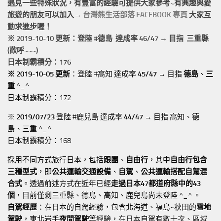
遇見一些特殊狀況，有豐富的經驗可提供大家參考~有興趣與愛
旅遊的朋友可以加入→
台灣熊生活部落 FACEBOOK 專頁
大家互
動求進步喔！
※ 2019-10-10 更新：登陸 #
德島
達成率 46/47 → 目指 三重縣
(歡呼~~~)
日本制霸積分：176
※ 2019-10-05 更新
：登陸 #高知 達成率
45/47
→ 目指
德島
、
三
重
^_^
日本制霸積分：172
※
2019/07/23
登陸 #鹿兒島 達成率
44/47
→ 目指 高知、德
島、三重 ^_^
日本制霸積分：168
採用不同方式旅行日本，包括
跟團
、
自由行
，其中
自由行包含
三種型式
，即
公共運輸交通設備
、
自駕
、
公共運輸搭配自駕混
合式
。透過前述方式在近年已經
走過日本47都道府縣中的43
個
，目前僅剩三重縣、德島、高知、鹿兒島尚未登陸 ^_^ 。
自駕經歷
：在日本的自駕經驗，包含北海道、福島~秋田的
雪地
駕駛
，東北岩手
夜間駕駛
等經驗，在日本自駕有數十次、區域