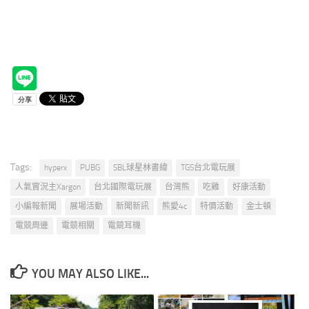
Tags:
hyperx
PUBG
SBL球星林書緯
TGS台北電玩展
人氣實況主Xargon
台北國際電玩展
台灣熊
吃雞
好康活動
小編報新聞
展場活動
新聞新訊
熊愛4c
特價活動
金士頓
電競周邊
電競相關
電競耳機
YOU MAY ALSO LIKE...