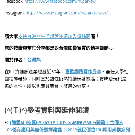
Facebook:
https://www.facebook.com/hyperxtw
Instagram:
https://www.instagram.com/hyperxtaiwan/
請大家
支持台灣熊生活部落按讚加入粉絲團
喔！
您的按讚與幫忙分享都是對台灣熊最實質的精神鼓勵~.~
關於作者：
台灣熊
在ICT資通訊產業經歷近30年，
喜歡網路寫作分享
、兼任大學社
團指導老師、同時基於熱忱仍然持續玩著電腦；貪吃愛玩也是
熊的本性，所以也兼具美食、旅遊的分享。
(^(
Ｔ)^)參考資料與延伸閱讀
※
[熊愛4C]技嘉GA X470 AORUS GAMING7 WiFi開箱，含個人
10G儲存應用與備份選擇建議！(2019親民價位10G應用架構系列