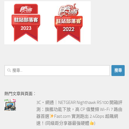
搜
尋
關
鍵
熱門文章與頁面︰
字:
3C‧網通｜NETGEAR Nighthawk RS100 開箱評
測：旗艦功能下放，高 CP 值雙頻 Wi-Fi 7 路由
器首選
Fast.com 實測跑出 2.4Gbps 超飆網
速！(同級距分享器最強硬體
)