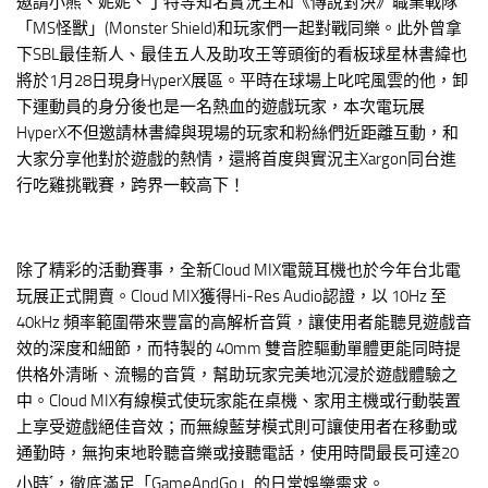
邀請小熊、妮妮、丁特等知名實況主和《傳說對決》職業戰隊
「MS怪獸」(Monster Shield)和玩家們一起對戰同樂。此外曾拿
下SBL最佳新人、最佳五人及助攻王等頭銜的看板球星林書緯也
將於1月28日現身HyperX展區。平時在球場上叱咤風雲的他，卸
下運動員的身分後也是一名熱血的遊戲玩家，本次電玩展
HyperX不但邀請林書緯與現場的玩家和粉絲們近距離互動，和
大家分享他對於遊戲的熱情，還將首度與實況主Xargon同台進
行吃雞挑戰賽，跨界一較高下！
除了精彩的活動賽事，全新Cloud MIX電競耳機也於今年台北電
玩展正式開賣。Cloud MIX獲得Hi-Res Audio認證，以 10Hz 至
40kHz 頻率範圍帶來豐富的高解析音質，讓使用者能聽見遊戲音
效的深度和細節，而特製的 40mm 雙音腔驅動單體更能同時提
供格外清晰、流暢的音質，幫助玩家完美地沉浸於遊戲體驗之
中。Cloud MIX有線模式使玩家能在桌機、家用主機或行動裝置
上享受遊戲絕佳音效；而無線藍芽模式則可讓使用者在移動或
通勤時，無拘束地聆聽音樂或接聽電話，使用時間最長可達20
*
小時
，徹底滿足「GameAndGo」的日常娛樂需求。