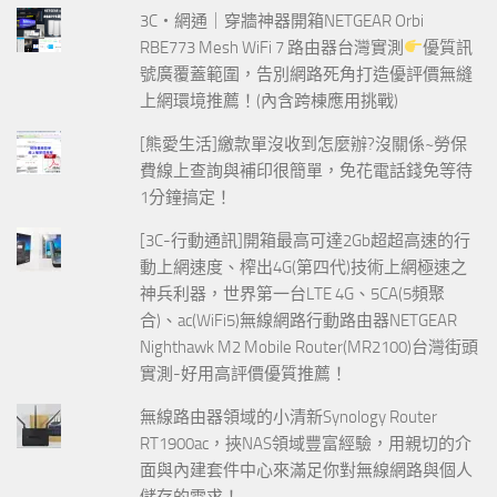
3C‧網通｜穿牆神器開箱NETGEAR Orbi
RBE773 Mesh WiFi 7 路由器台灣實測
優質訊
號廣覆蓋範圍，告別網路死角打造優評價無縫
上網環境推薦！(內含跨棟應用挑戰)
[熊愛生活]繳款單沒收到怎麼辦?沒關係~勞保
費線上查詢與補印很簡單，免花電話錢免等待
1分鐘搞定！
[3C-行動通訊]開箱最高可達2Gb超超高速的行
動上網速度、榨出4G(第四代)技術上網極速之
神兵利器，世界第一台LTE 4G、5CA(5頻聚
合)、ac(WiFi5)無線網路行動路由器NETGEAR
Nighthawk M2 Mobile Router(MR2100)台灣街頭
實測-好用高評價優質推薦！
無線路由器領域的小清新Synology Router
RT1900ac，挾NAS領域豐富經驗，用親切的介
面與內建套件中心來滿足你對無線網路與個人
儲存的需求！