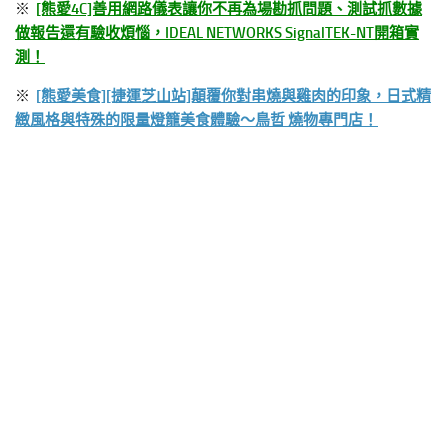
※
[熊愛4C]善用網路儀表讓你不再為場勘抓問題、測試抓數據
做報告還有驗收煩惱，IDEAL NETWORKS SignalTEK-NT開箱實
測！
※
[熊愛美食][捷運芝山站]顛覆你對串燒與雞肉的印象，日式精
緻風格與特殊的限量燈籠美食體驗～鳥哲 燒物專門店！