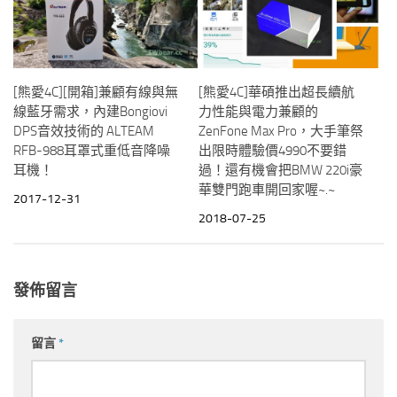
[熊愛4C][開箱]兼顧有線與無
[熊愛4C]華碩推出超長續航
線藍牙需求，內建Bongiovi
力性能與電力兼顧的
DPS音效技術的 ALTEAM
ZenFone Max Pro，大手筆祭
RFB-988耳罩式重低音降噪
出限時體驗價4990不要錯
耳機！
過！還有機會把BMW 220i豪
華雙門跑車開回家喔~.~
2017-12-31
2018-07-25
發佈留言
留言
*