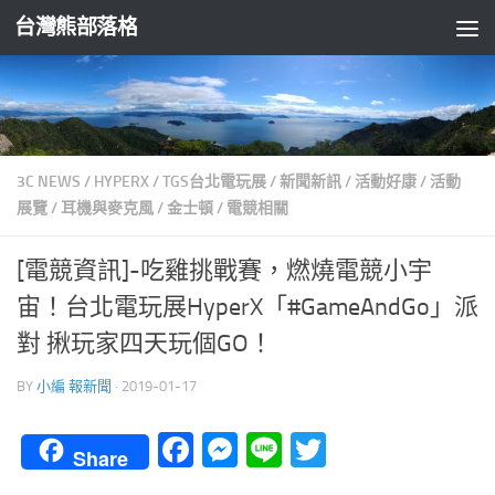
台灣熊部落格
Skip to content
3C NEWS
/
HYPERX
/
TGS台北電玩展
/
新聞新訊
/
活動好康
/
活動
展覽
/
耳機與麥克風
/
金士頓
/
電競相關
[電競資訊]-吃雞挑戰賽，燃燒電競小宇
宙！台北電玩展HyperX「#GameAndGo」派
對 揪玩家四天玩個GO！
BY
小編 報新聞
·
2019-01-17
Facebook
Messenger
Line
Twitter
Share