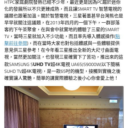
HTPC家庭劇院發熱已經不少年，最近更是因為PC趨於迷你
化的發展所以不只更臻成熟，而且讓SMART TV 智慧電視的
議題也跟著加溫。關於智慧電視，三星著墨甚早台灣熊也是
早早就關注這議題，在2013年四月的一個下午，一群部落
客的下午茶聚會，在與會中就實地的體驗了三星的SMART
TV，當時三星就加入不少功能，而且率先導入體感操作(
點
擊前往參閱
)，而在當時大家也對包括體感與一些體驗提供
意見供三星參考！在今年看三星推出全新的大尺寸曲面電
視，當然更加關注，也發現三星確實下了苦功，推出來的這
款SAMSUNG
S
電視 UA65JS9000W(以下簡稱
UHD TV
超4K
SUHD TV
電視
)，是一款65吋的機型，接觸到實機之後
超4K
確實讓人驚艷，簡單的講實際體驗之後小心你會愛上他！