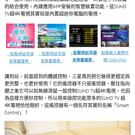
的結合使用，內建應用APP安裝的智慧裝置功能，這SUHD
TV
電視
其實就是內置超迷你電腦的電視。
超4K
點擊輸入優惠代
↑ 點擊連結享讀
↑ 點擊連結享讀
↑ 點擊連結享讀
碼TWBEAR50
者專屬優惠 ↑
者專屬優惠 ↑
者專屬優惠 ↑
講到玩，前面提到的體感控制，三星真的把它做得更穩定與
更完整，也更好使用！它的遙控器不只是遙控器，壓住指向
鍵之後它可以如無線滑鼠一般控制SUHD TV
電視
，也因
超4K
為這樣方便好控制，所以用來操控功能眾多的SUHD TV
超
電視
恰恰剛好，這遙控器有一個名符其實的名稱「Smart
4K
Control」！