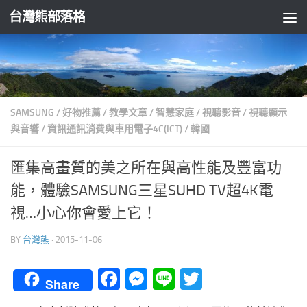
台灣熊部落格
Skip to content
SAMSUNG
/
好物推薦
/
教學文章
/
智慧家庭
/
視聽影音
/
視聽顯示
與音響
/
資訊通訊消費與車用電子4C(ICT)
/
韓國
匯集高畫質的美之所在與高性能及豐富功
能，體驗SAMSUNG三星SUHD TV超4K電
視…小心你會愛上它！
BY
台灣熊
·
2015-11-06
Facebook
Messenger
Line
Twitter
Share