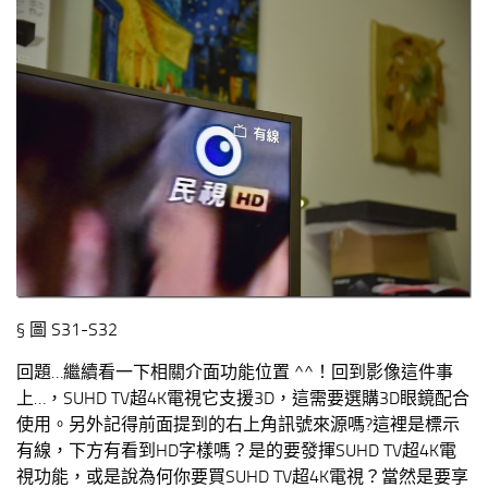
§ 圖 S31-S32
回題…繼續看一下相關介面功能位置 ^^！回到影像這件事
上…，SUHD TV超4K電視它支援3D，這需要選購3D眼鏡配合
使用。另外記得前面提到的右上角訊號來源嗎?這裡是標示
有線，下方有看到HD字樣嗎？是的要發揮SUHD TV超4K電
視功能，或是說為何你要買SUHD TV超4K電視？當然是要享