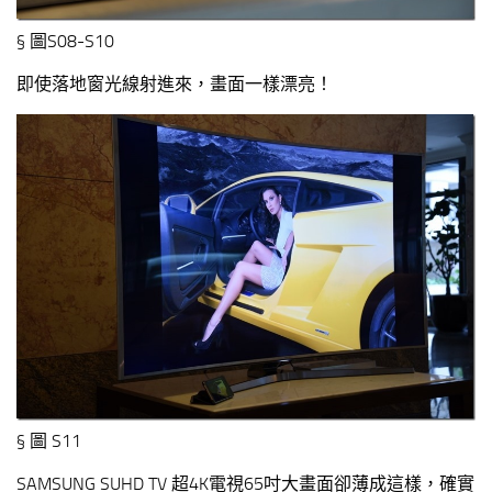
§ 圖S08-S10
即使落地窗光線射進來，畫面一樣漂亮！
§ 圖 S11
SAMSUNG SUHD TV 超4K電視65吋大畫面卻薄成這樣，確實