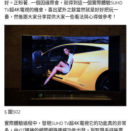
好。正盼著…一個因緣際會，就得到這一個實際體驗SUHD
TV
電視
的機會，喜出望外之餘當然就是好好把玩一
超4K
番，然後跟大家分享提供大家一些看法與心得做參考！
§ 圖S02
實際體驗過程中，發現SUHD TV
電視
它的功能真的非常
超4K
多，由iOT精神的網際網路連線功能出發，到智慧手持裝置