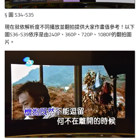
§ 圖 S34-S35
現在就依解析度不同播放並翻拍提供大家作畫值參考！以下
圖S36-S39依序是由240P、360P、720P、1080P的翻拍圖
片。