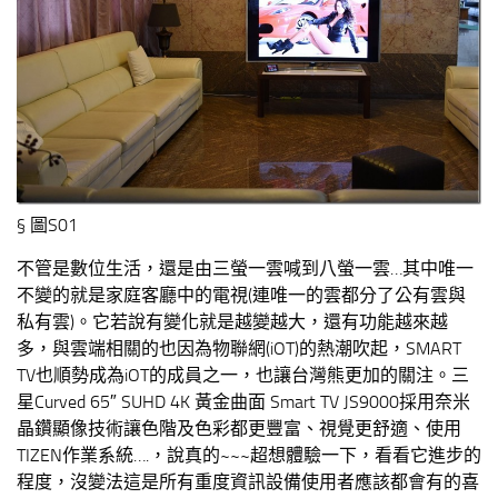
§ 圖S01
不管是數位生活，還是由三螢一雲喊到八螢一雲…其中唯一
不變的就是家庭客廳中的電視(連唯一的雲都分了公有雲與
私有雲)。它若說有變化就是越變越大，還有功能越來越
多，與雲端相關的也因為物聯網(iOT)的熱潮吹起，SMART
TV也順勢成為iOT的成員之一，也讓台灣熊更加的關注。
三
星Curved 65″ SUHD 4K 黃金曲面 Smart TV JS9000採用奈米
晶鑽顯像技術讓色階及色彩都更豐富、視覺更舒適、使用
TIZEN作業系統….，說真的~~~超想體驗一下，看看它進步的
程度，沒變法這是所有重度資訊設備使用者應該都會有的喜