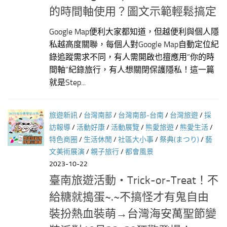
的時間軸使用？圖文示範輕鬆搞定
Google Map便利大家都知道，但越便利與個人隱
私越高度關聯，每個人對Google Map自動定位紀
錄追蹤需求不同，有人需開啟也擅應用”你的時
間軸”紀錄旅行，有人想關閉保護隱私！這一篇
就是Step...
旅遊新訊
/
台灣南部
/
台灣南部-台南
/
台灣旅遊
/
採
訪報導
/
活動好康
/
活動展覽
/
熊愛旅遊
/
熊愛生活
/
特色商圈
/
生活休閒
/
社區大小事
/
祭典(まつり)
/
藝
文美術展演
/
親子旅行
/
都會風景
2023-10-22
臺南旅遊活動‧Trick-or-Treat！不
給糖就搗蛋~.~不搞怪才有鬼自由
裝扮熱血裝萌→台灣海安萬聖節變