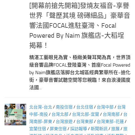
[開幕前搶先開箱]發燒友福音-享譽
世界「聲歷其境 磅礡細品」豪華音
響法國FOCAL進駐臺灣、Focal
Powered By Naim 旗艦店-大稻埕
揭幕！
精湛工藝眼見為實、極緻美聲耳聞為真，世界頂
級音響品牌FOCAL登陸臺灣、首座Focal Powered
by Naim旗艦店落脚台北城區經典繁華所在~迪化
街，豪華音響試聽空間等您親臨！來自浪漫國度
法國...
北台灣-台北
/
南投住宿
/
台北住宿
/
台灣中部
/
台灣
中部-南投
/
台灣北部
/
台灣北部-宜蘭
/
台灣南部
/
台
灣南部-屏東
/
台灣旅遊
/
台灣東部
/
台灣東部-花蓮
/
宜蘭住宿
/
屏東住宿
/
採訪報導
/
新聞新訊
/
旅展
/
旅