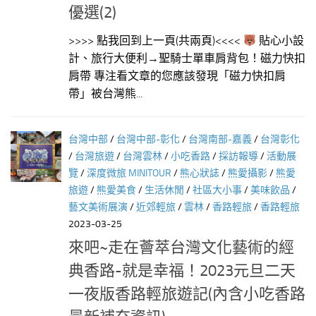
優選(2)
>>>> 點我回到上一頁(共兩頁)<<<<
⁠ 貼心小設
計、旅行大便利→聖騎士單車肩背包！磁力快扣
肩帶 專注看文章的您應該發現「磁力快扣肩
帶」被台灣熊...
台灣中部
/
台灣中部-彰化
/
台灣南部-嘉義
/
台灣彰化
/
台灣旅遊
/
台灣雲林
/
小吃香路
/
採訪報導
/
活動展
覽
/
深度微旅 MINITOUR
/
熊心狀誌
/
熊愛攝影
/
熊愛
旅遊
/
熊愛美食
/
生活休閒
/
社區大小事
/
美味飲品
/
藝文美術展演
/
近郊輕旅
/
雲林
/
香路輕旅
/
香路輕旅
2023-03-25
來吧~走在薈萃台灣文化藝術的經
典香路-就是幸福！2023元旦二天
一夜版香路輕旅遊記(內含小吃香路