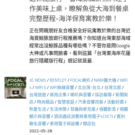
作美味上桌，瞭解魚從大海到餐桌
完整歷程-海洋保育寓教於樂！
正在問親朋好友合格安全好玩寓教於樂的台灣近
海賞鯨豚旅遊行程推薦嗎？你知道台灣東部海域
經常出沒鯨豚品種有哪些嗎？不管你是問Google
大神或凡事問臉書，看到這篇「台灣東海岸花蓮
旅行隱藏版行程」遊記就是最...
3C NEWS
/
BENTLEY
/
FOCAL喇叭
/
NAIM擴大機
/
WIFI
4
/
WIFI 5
/
WIFI無線音響
/
北台灣-台北
/
台灣北部
/
台灣旅遊
/
商用企業
/
喇叭與音響
/
採訪報導
/
新聞新
訊
/
時尚精品
/
智慧家庭
/
汽車音響改裝
/
活動好康
/
熊愛生活
/
生活休閒
/
耳機與麥克風
/
視聽影音
/
視聽
顯示與音響
/
資訊通訊消費與車用電子4C(ICT)
/
賓利
聯名音響
/
車用電子與設備
/
開店包
2022-05-28