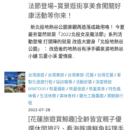
法節登場~賞景逛街享美食闖關好
康活動等你來！
新北投地熱谷公園景觀再造落成啟用咯！ 今夏
最夯當然就是「2022北投女巫魔法節」系列活
動登場 打頭陣的就是 改造大變身「北投地熱谷
公園」 ： 改造後的地熱谷有淨手礦泉湯地熱谷
小舖 忘憂小溪 愛情座...
台灣旅遊
/
台灣東部
/
台灣東部-花蓮
/
台灣花蓮
/
客
製化旅遊行程
/
採訪報導
/
活動好康
/
深度微旅
MINITOUR
/
熊愛攝影
/
熊愛旅遊
/
熊愛美食
/
特色風
味餐
/
生活休閒
/
美味食材
/
觀光工廠農園
/
賞鯨豚行
程
2022-07-28
[花蓮旅遊賞鯨趣]全齡皆宜親子優
選休閒旅行、看海豚識鮮魚料理手