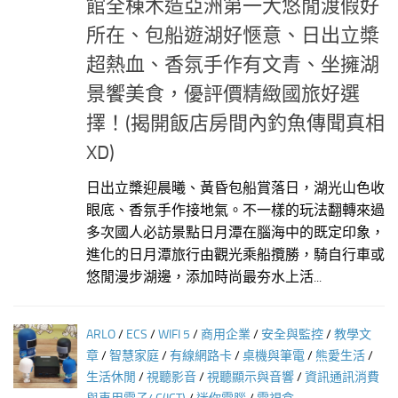
館全棟木造亞洲第一大悠閒渡假好
所在、包船遊湖好愜意、日出立槳
超熱血、香氛手作有文青、坐擁湖
景饗美食，優評價精緻國旅好選
擇！(揭開飯店房間內釣魚傳聞真相
XD)
日出立槳迎晨曦、黃昏包船賞落日，湖光山色收
眼底、香氛手作接地氣。不一樣的玩法翻轉來過
多次國人必訪景點日月潭在腦海中的既定印象，
進化的日月潭旅行由觀光乘船攬勝，騎自行車或
悠閒漫步湖邊，添加時尚最夯水上活...
ARLO
/
ECS
/
WIFI 5
/
商用企業
/
安全與監控
/
教學文
章
/
智慧家庭
/
有線網路卡
/
桌機與筆電
/
熊愛生活
/
生活休閒
/
視聽影音
/
視聽顯示與音響
/
資訊通訊消費