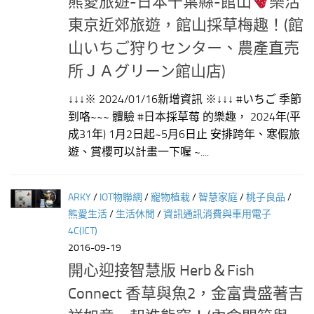
熊愛旅遊-日本千葉縣-館山
樂活
東京近郊旅遊，館山採草梅趣！(館
山いちご狩りセンター、農產直売
所ＪＡグリーン館山店)
↓↓↓※ 2024/01/16新增資訊 ※↓↓↓ #いちご 季節
到咯~~~ 體驗 #日本採草莓 的樂趣， 2024年(平
成31年) 1月2日起~5月6日止 安排跨年、寒假旅
遊、賞櫻可以計畫一下喔 ~....
ARKY
/
IOT物聯網
/
寵物植栽
/
智慧家庭
/
桃子良品
/
熊愛生活
/
生活休閒
/
資訊通訊消費與車用電子
4C(ICT)
2016-09-19
開心迎接智慧版 Herb＆Fish
Connect 香草與魚2，金富貴盛著吉