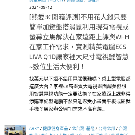
與車用電子4C(ICT)
/
迷你電腦
/
電視盒
2021-09-12
[熊愛3C開箱評測]不用花大錢只要
簡單加鍵盤搭滑鼠利用現有電視或
螢幕立馬解決在家遠距上課與WFH
在家工作需求，實測精英電腦ECS
LIVA Q1D讓家裡大尺寸電視變智慧
~數位生活大便利！
找萬元以下還不錯用電腦很難嗎？桌上型電腦都
這麼大台？家裡4K高畫質大電視畫面超美但想
用智慧電視功能一定要汰換？在家遠距上課非得
添購筆記型電腦不然只能忍受小畫面平板或屈就
手機？居家辦公WFH需求不高有經...
ARKY
/
健康健身產品
/
北台灣-基隆
/
台灣北部
/
台灣