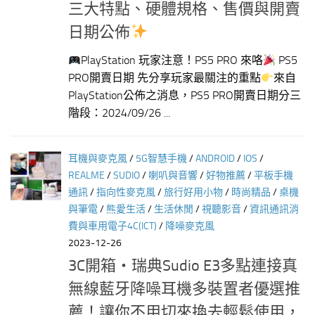
三大特點、硬體規格、售價與開賣
日期公佈
PlayStation 玩家注意！PS5 PRO 來咯
PS5
PRO開賣日期 先分享玩家最關注的重點
來自
PlayStation公佈之消息，PS5 PRO開賣日期分三
階段：2024/09/26 ...
耳機與麥克風
/
5G智慧手機
/
ANDROID
/
IOS
/
REALME
/
SUDIO
/
喇叭與音響
/
好物推薦
/
平板手機
通訊
/
指向性麥克風
/
旅行好用小物
/
時尚精品
/
桌機
與筆電
/
熊愛生活
/
生活休閒
/
視聽影音
/
資訊通訊消
費與車用電子4C(ICT)
/
降噪麥克風
2023-12-26
3C開箱‧瑞典Sudio E3多點連接真
無線藍牙降噪耳機多裝置者優選推
薦！讓你不用切來換去輕鬆使用，