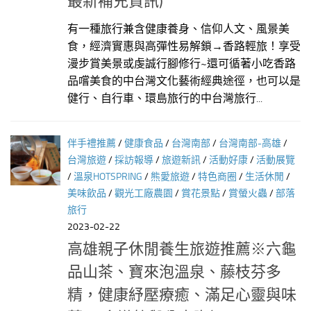
最新補充資訊)
有一種旅行兼含健康養身、信仰人文、風景美
食，經濟實惠與高彈性易解鎖→香路輕旅！享受
漫步賞美景或虔誠行腳修行~還可循著小吃香路
品嚐美食的中台灣文化藝術經典途徑，也可以是
健行、自行車、環島旅行的中台灣旅行...
伴手禮推薦
/
健康食品
/
台灣南部
/
台灣南部-高雄
/
台灣旅遊
/
採訪報導
/
旅遊新訊
/
活動好康
/
活動展覽
/
溫泉HOTSPRING
/
熊愛旅遊
/
特色商圈
/
生活休閒
/
美味飲品
/
觀光工廠農園
/
賞花景點
/
賞螢火蟲
/
部落
旅行
2023-02-22
高雄親子休閒養生旅遊推薦※六龜
品山茶、寶來泡溫泉、藤枝芬多
精，健康紓壓療癒、滿足心靈與味