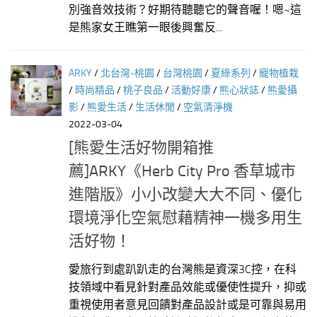
別強音效技術？好期待聽聽它的聲音喔！嗯~這
是熊家女王瞧第一眼後興奮反...
ARKY
/
北台灣-桃園
/
台灣桃園
/
夏綠系列
/
寵物植栽
/
時尚精品
/
桃子良品
/
活動好康
/
熊心狀誌
/
熊愛攝
影
/
熊愛生活
/
生活休閒
/
空氣清淨機
2022-03-04
[熊愛生活好物開箱推
薦]ARKY《Herb City Pro 香草城市
進階版》小小改變大大不同、優化
環境淨化空氣慰藉精神一機多用生
活好物！
愛旅行到處趴趴走的台灣熊是資深3C控，在科
技領域中看見針對產品效能或優使性提升，抑或
重視使用者意見回饋對產品設計或是可靠與易用