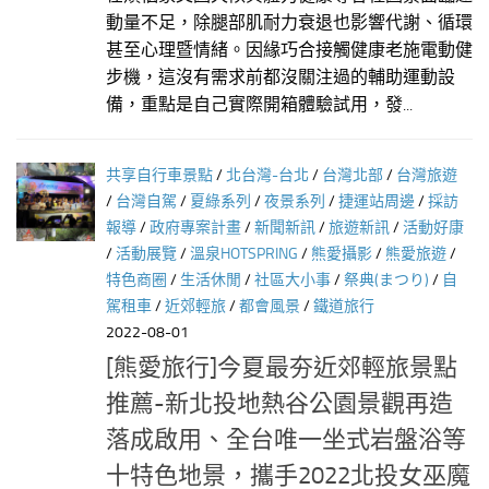
動量不足，除腿部肌耐力衰退也影響代謝、循環
甚至心理暨情緒。因緣巧合接觸健康老施電動健
步機，這沒有需求前都沒關注過的輔助運動設
備，重點是自己實際開箱體驗試用，發...
共享自行車景點
/
北台灣-台北
/
台灣北部
/
台灣旅遊
/
台灣自駕
/
夏綠系列
/
夜景系列
/
捷運站周邊
/
採訪
報導
/
政府專案計畫
/
新聞新訊
/
旅遊新訊
/
活動好康
/
活動展覽
/
溫泉HOTSPRING
/
熊愛攝影
/
熊愛旅遊
/
特色商圈
/
生活休閒
/
社區大小事
/
祭典(まつり)
/
自
駕租車
/
近郊輕旅
/
都會風景
/
鐵道旅行
2022-08-01
[熊愛旅行]今夏最夯近郊輕旅景點
推薦-新北投地熱谷公園景觀再造
落成啟用、全台唯一坐式岩盤浴等
十特色地景，攜手2022北投女巫魔