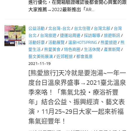
進行優化，在開箱驗證確認後都會開心興奮的跟
大家推薦→2022最新推出「AR...
公益活動
/
北台灣-台北
/
台北住宿
/
台灣北部
/
台灣
台北
/
台灣旅遊
/
捷運站周邊
/
採訪報導
/
旅遊新訊
/
活動好康
/
活動展覽
/
溫泉HOTSPRING
/
熊愛旅遊
/
熊
愛生活
/
熊愛美食
/
特色商圈
/
生活休閒
/
產業新聞
/
藝文美術展演
/
近郊輕旅
/
都會風景
2021-11-19
[熊愛旅行]天冷就是要泡湯~一年一
度台日溫泉界盛事→2021臺北溫泉
季來咯！「集氣北投‧療浴祈豐
年」結合公益、振興經濟、藝文表
演，11月25~29日大家一起來祈福
集氣迎豐年！