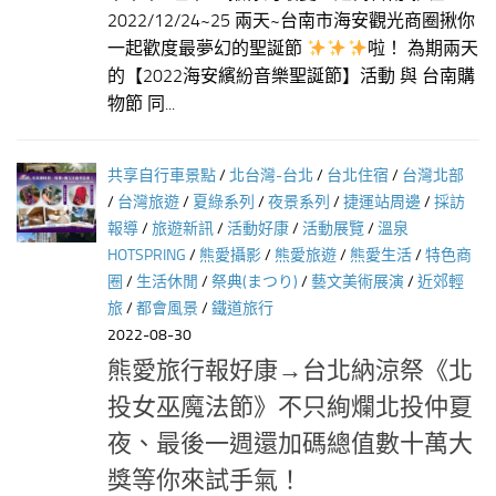
2022/12/24~25 兩天~台南市海安觀光商圈揪你
一起歡度最夢幻的聖誕節
啦！ 為期兩天
的【2022海安繽紛音樂聖誕節】活動 與 台南購
物節 同...
共享自行車景點
/
北台灣-台北
/
台北住宿
/
台灣北部
/
台灣旅遊
/
夏綠系列
/
夜景系列
/
捷運站周邊
/
採訪
報導
/
旅遊新訊
/
活動好康
/
活動展覽
/
溫泉
HOTSPRING
/
熊愛攝影
/
熊愛旅遊
/
熊愛生活
/
特色商
圈
/
生活休閒
/
祭典(まつり)
/
藝文美術展演
/
近郊輕
旅
/
都會風景
/
鐵道旅行
2022-08-30
熊愛旅行報好康→台北納涼祭《北
投女巫魔法節》不只絢爛北投仲夏
夜、最後一週還加碼總值數十萬大
獎等你來試手氣！