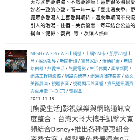
天冷就是要泡湯、不然要幹嘛！這是很多溫泉愛
好者一致的心聲，而一年一度「臺北溫泉季」更
讓眾多愛湯人士喜愛與期待，溫泉季期間不只吸
引人的泡湯、住宿、美食優惠，每年結合公益的
捐血、健檢、義賣…等，及讓人熱血...
MESH
/
WIFI 6
/
WIFI上網機
/
上網SIM卡
/
凱擘A1機上
盒
/
採訪報導
/
新聞新訊
/
智慧家庭
/
活動好康
/
無線
路由器
/
熊愛生活
/
熊愛電影
/
生活休閒
/
產業新聞
/
網路工程與設備
/
網路與儲存
/
網通與儲存裝置
/
藝文
美術展演
/
視聽影音
/
視聽顯示與音響
/
資訊通訊消費
與車用電子4C(ICT)
/
電視盒
2021-11-13
[熊愛生活]影視娛樂與網路通訊高
度整合、台灣大哥大攜手凱擘大寬
頻結合Disney+推出各種優惠組合
資費方案，輕鬆看免費看還有0元