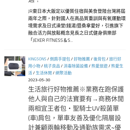
JR東日本大飯定以優質住宿與美食登陸台灣將屆
兩年之際，針對國人在高品質重訓與有氧運動環
境需求及日式澡堂(錢湯)暨桑拿愛好，引進旗下
融合活力與放鬆概念見長之日式健身俱樂部
「JEXER FITNESS＆S...
KINGSONS
/
側肩手提包
/
好物推薦
/
後背包
/
旅行好
用小物
/
桃子良品
/
消毒除菌設備
/
熊愛旅遊
/
熊愛生
活
/
生活休閒
/
網聚活動
2023-05-30
生活旅行好物推薦※業務在跑保護
他人與自己的法寶要有→商務休閒
兩相宜王者包‧聖騎士UV殺菌單
(車)肩包，單車友善及優化隔層設
計兼顧兩輪移動及通勤族需求~優