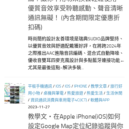
優質音效享受聆聽感動、聲音清晰
通訊無礙！ (內含期間限定優惠折
扣碼)
時尚簡約設計友善環境是瑞典SUDIO品牌堅持、
以優質音效與舒適配戴獲好評，在將跨2024年
之際推出AAC進階音訊編碼、混合式自動降噪、
優收音雙耳四麥克風設計與多點藍牙連接功能←
尤其是最後這點~解決多裝...
平板手機通訊
/
IOS
/
IOS
/
IPHONE
/
教學文章
/
旅行好
用小物
/
桌機與筆電
/
熊愛旅遊
/
熊愛生活
/
生活休閒
/
資訊通訊消費與車用電子4C(ICT)
/
軟體與APP
2023-11-27
教學文‧在Apple iPhone(iOS)如何
設定Google Map定位紀錄追蹤與你