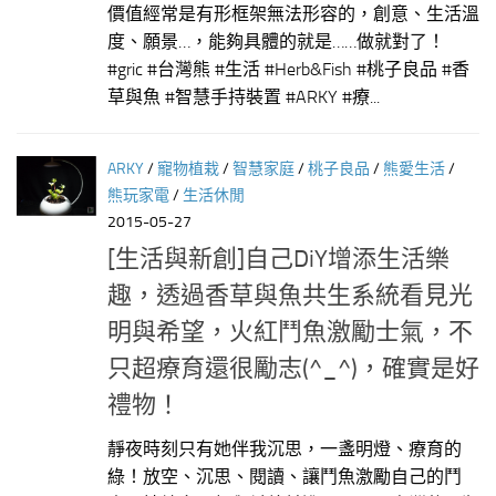
價值經常是有形框架無法形容的，創意、生活溫
度、願景…，能夠具體的就是……做就對了！
#gric #台灣熊 #生活 #Herb&Fish #桃子良品 #香
草與魚 #智慧手持裝置 #ARKY #療...
ARKY
/
寵物植栽
/
智慧家庭
/
桃子良品
/
熊愛生活
/
熊玩家電
/
生活休閒
2015-05-27
[生活與新創]自己DiY增添生活樂
趣，透過香草與魚共生系統看見光
明與希望，火紅鬥魚激勵士氣，不
只超療育還很勵志(^_^)，確實是好
禮物！
靜夜時刻只有她伴我沉思，一盞明燈、療育的
綠！放空、沉思、閱讀、讓鬥魚激勵自己的鬥