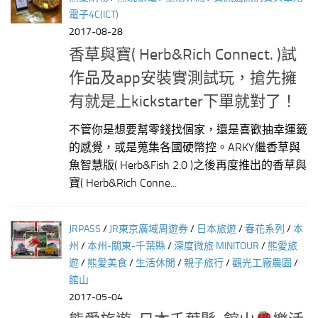
電子4C(ICT)
2017-08-28
香草與寶( Herb&Rich Connect. )試
作品及app安裝實測試玩，搶先擁
有就是上kickstarter下單就對了！
不管你是想要幫零錢找個家，還是喜歡抽幸運籤
的感覺，或是蒐集各國硬幣控。ARKY繼香草與
魚智慧版( Herb&Fish 2.0 )之後再度推出的香草與
寶( Herb&Rich Conne...
JRPASS
/
JR東京廣域周遊券
/
日本旅遊
/
春花系列
/
本
州
/
本州-關東-千葉縣
/
深度微旅 MINITOUR
/
熊愛旅
遊
/
熊愛美食
/
生活休閒
/
親子旅行
/
觀光工廠農園
/
館山
2017-05-04