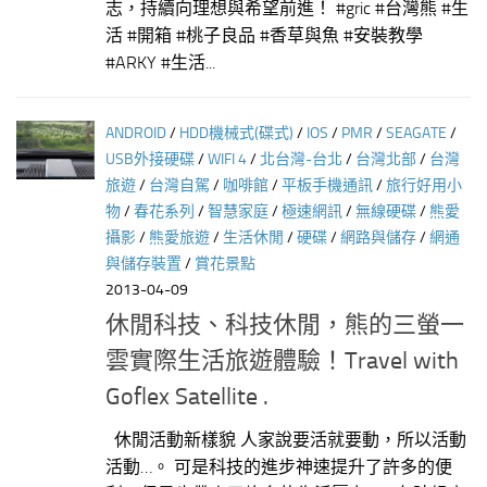
志，持續向理想與希望前進！ #gric #台灣熊 #生
活 #開箱 #桃子良品 #香草與魚 #安裝教學
#ARKY #生活...
ANDROID
/
HDD機械式(碟式)
/
IOS
/
PMR
/
SEAGATE
/
USB外接硬碟
/
WIFI 4
/
北台灣-台北
/
台灣北部
/
台灣
旅遊
/
台灣自駕
/
咖啡館
/
平板手機通訊
/
旅行好用小
物
/
春花系列
/
智慧家庭
/
極速網訊
/
無線硬碟
/
熊愛
攝影
/
熊愛旅遊
/
生活休閒
/
硬碟
/
網路與儲存
/
網通
與儲存裝置
/
賞花景點
2013-04-09
休閒科技、科技休閒，熊的三螢一
雲實際生活旅遊體驗！Travel with
Goflex Satellite .
休閒活動新樣貌 人家說要活就要動，所以活動
活動…。 可是科技的進步神速提升了許多的便