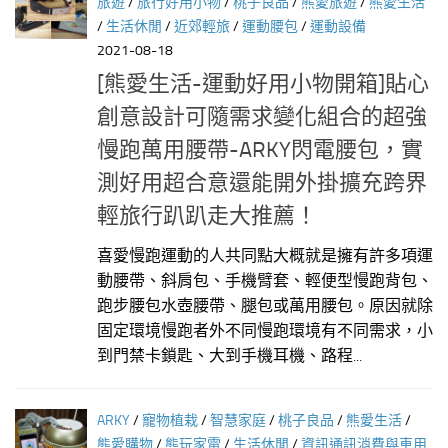
旅遊
/
旅行好用小物
/
桃子良品
/
熊愛旅遊
/
熊愛生活
/
生活休閒
/
近郊輕旅
/
運動腰包
/
運動設備
2021-08-18
[熊愛生活-運動好用小物開箱]貼心
創意設計可隨需求變化組合的超強
慢跑萬用腰帶-ARKY閃電腰包，實
測好用超合意還能開外掛擴充跨界
輕旅行趴趴走大推薦！
喜愛慢跑運動的人共同點大概就是擁有許多項運
動腰帶、斜肩包、手機臂套、輕便型慢跑背包、
跑步腰包水壺腰帶、腿包或萬用腰包。原因就除
固定環境慢跑者外不同慢跑環境有不同需求，小
到門禁卡鎖匙、大到手機耳機、路程...
ARKY
/
寵物植栽
/
智慧家庭
/
桃子良品
/
熊愛生活
/
熊愛購物
/
熊玩家電
/
生活休閒
/
資訊通訊消費與車用