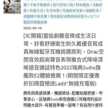
響
/
平板手機通訊
/
旅行好用小物
/
時尚精品
/
活動好
康
/
熊愛生活
/
生活休閒
/
耳機與麥克風
/
視聽影音
/
視聽顯示與音響
/
資訊通訊消費與車用電子4C(ICT)
/
鍵鼠與周邊設備
2022-03-10
[3C開箱]當追劇聽音樂成生活日
常、好看舒適衛生耐久戴優音質成
真無線藍牙耳機挑選原則，Dirac空
間音效超高聲音表現複合式降噪清
晰語音通話特色2022瑞典Sudio旗
艦款E2體驗推薦！(期間限定優惠
折扣碼暨贈送Laddᐩ無線充電板)
顏色與質感很讚、觸感極佳~配戴貼服舒適、牢
靠安心，這瑞典Sudio新款旗艦E2耳機用料設計
明顯大提升~有幫我準備一副嗎？有採用什麼特