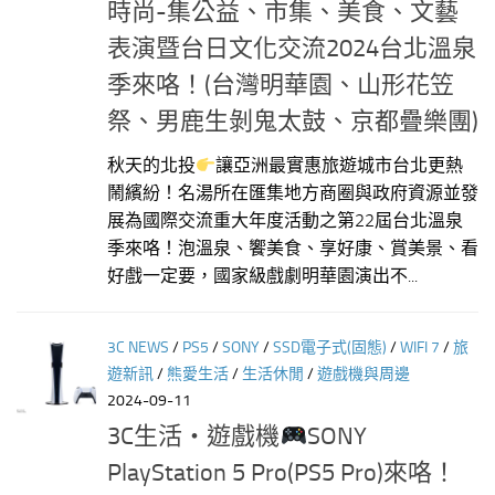
時尚-集公益、市集、美食、文藝
表演暨台日文化交流2024台北溫泉
季來咯！(台灣明華園、山形花笠
祭、男鹿生剝鬼太鼓、京都疊樂團)
秋天的北投
讓亞洲最實惠旅遊城市台北更熱
鬧繽紛！名湯所在匯集地方商圈與政府資源並發
展為國際交流重大年度活動之第22屆台北溫泉
季來咯！泡溫泉、饗美食、享好康、賞美景、看
好戲一定要，國家級戲劇明華園演出不...
3C NEWS
/
PS5
/
SONY
/
SSD電子式(固態)
/
WIFI 7
/
旅
遊新訊
/
熊愛生活
/
生活休閒
/
遊戲機與周邊
2024-09-11
3C生活‧遊戲機
SONY
PlayStation 5 Pro(PS5 Pro)來咯！