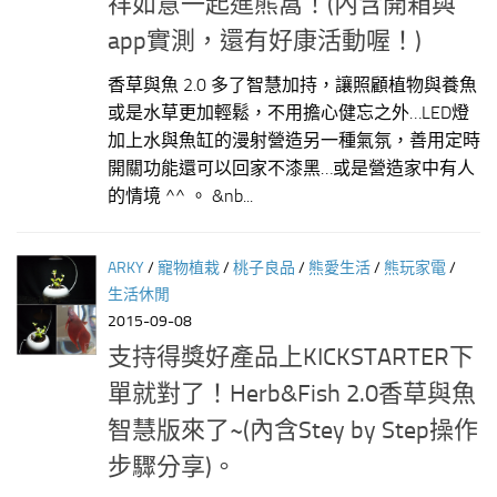
祥如意一起進熊窩！(內含開箱與
app實測，還有好康活動喔！)
香草與魚 2.0 多了智慧加持，讓照顧植物與養魚
或是水草更加輕鬆，不用擔心健忘之外…LED燈
加上水與魚缸的漫射營造另一種氣氛，善用定時
開關功能還可以回家不漆黑…或是營造家中有人
的情境 ^^ 。 &nb...
ARKY
/
寵物植栽
/
桃子良品
/
熊愛生活
/
熊玩家電
/
生活休閒
2015-09-08
支持得獎好產品上KICKSTARTER下
單就對了！Herb&Fish 2.0香草與魚
智慧版來了~(內含Stey by Step操作
步驟分享)。