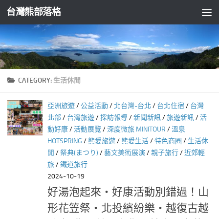
台灣熊部落格
Skip to content
CATEGORY:
生活休閒
亞洲旅遊
/
公益活動
/
北台灣-台北
/
台北住宿
/
台灣
北部
/
台灣旅遊
/
採訪報導
/
新聞新訊
/
旅遊新訊
/
活
動好康
/
活動展覽
/
深度微旅 MINITOUR
/
溫泉
HOTSPRING
/
熊愛旅遊
/
熊愛生活
/
特色商圈
/
生活休
閒
/
祭典(まつり)
/
藝文美術展演
/
親子旅行
/
近郊輕
旅
/
鐵道旅行
2024-10-19
好湯泡起來‧好康活動別錯過！山
形花笠祭‧北投繽紛樂‧越復古越