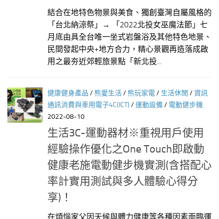
結合在地特色物景與美食、獨創臺灣自屬風格的
「台北納涼祭」→ 「2022北投女巫魔法節」七
月底由具全台唯一坐式岩盤浴及其他特色地景、
民間發起中央+地方合力，精心景觀再造落成啟
用之最夯近郊輕旅景點「新北投...
健康健身產品
/
熊愛生活
/
熊玩家電
/
生活休閒
/
資訊
通訊消費與車用電子4C(ICT)
/
運動設備
/
電動健步機
2022-08-10
生活3C-運動器材※重視用戶使用
經驗操作優化之One Touch即啟動
健康老施電動健步機實測(含搭配心
率計實用測試與多人體驗心得分
享)！
在煩惱家父因天候與體力健康等各種因素面臨運