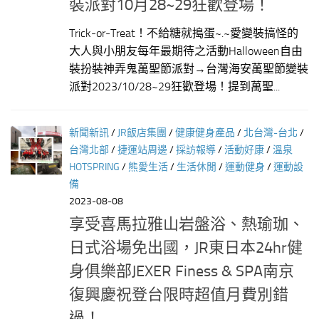
裝派對10月28~29狂歡登場！
Trick-or-Treat！不給糖就搗蛋~.~愛變裝搞怪的
大人與小朋友每年最期待之活動Halloween自由
裝扮裝神弄鬼萬聖節派對→台灣海安萬聖節變裝
派對2023/10/28~29狂歡登場！提到萬聖...
新聞新訊
/
JR飯店集團
/
健康健身產品
/
北台灣-台北
/
台灣北部
/
捷運站周邊
/
採訪報導
/
活動好康
/
溫泉
HOTSPRING
/
熊愛生活
/
生活休閒
/
運動健身
/
運動設
備
2023-08-08
享受喜馬拉雅山岩盤浴、熱瑜珈、
日式浴場免出國，JR東日本24hr健
身俱樂部JEXER Finess & SPA南京
復興慶祝登台限時超值月費別錯
過！