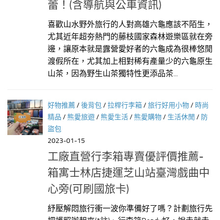
蕾！(含導航與公車資訊)
喜歡山水野外旅行的人對高雄六龜應該不陌生，
尤其近年超夯熱門的藤枝國家森林遊樂區就在旁
邊，讓原本就是露營愛好者的六龜成為很棒悠閒
渡假所在，尤其加上相對稀有產量少的六龜原生
山茶，因為野生山茶獨特性更添品茶...
好物推薦
/
後背包
/
拉桿行李箱
/
旅行好用小物
/
時尚
精品
/
熊愛旅遊
/
熊愛生活
/
熊愛購物
/
生活休閒
/
防
盜包
2023-01-15
工廠直營行李箱專賣優評價推薦-
箱寓士林店捷運芝山站臺灣戲曲中
心旁(可刷國旅卡)
紓壓解悶旅行衝一波你準備好了嗎？計劃旅行先