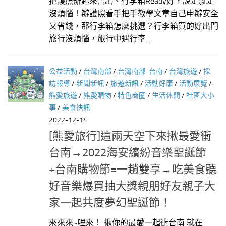
把護照辦起來(*註)、行李箱Ready好，說走就走
沒煩惱！辦護照看手把手教學文章自己申辦安全
又省錢，那行李箱怎麼挑選？行李箱買的好出門
旅行沒煩惱，旅行中遇行李...
公益活動
/
台灣南部
/
台灣南部-台南
/
台灣旅遊
/
採
訪報導
/
新聞新訊
/
旅遊新訊
/
活動好康
/
活動展覽
/
熊愛旅遊
/
熊愛購物
/
特色商圈
/
生活休閒
/
社區大小
事
/
美食快訊
2022-12-14
[熊愛旅行]這兩天空下來揪最愛衝
台南→2022海安繽紛音樂聖誕節
+台南購物節=一趟雙享→吃美食聽
好音樂爆買抽大獎親朋好友親子大
家一起共度夢幻聖誕節！
來來來~哩來！ 揪你的最愛一起衝台南 就在