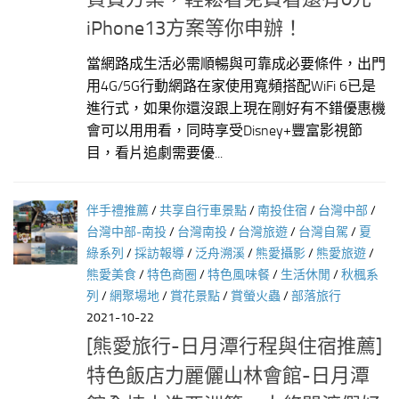
iPhone13方案等你申辦！
當網路成生活必需順暢與可靠成必要條件，出門
用4G/5G行動網路在家使用寬頻搭配WiFi 6已是
進行式，如果你還沒跟上現在剛好有不錯優惠機
會可以用用看，同時享受Disney+豐富影視節
目，看片追劇需要優...
伴手禮推薦
/
共享自行車景點
/
南投住宿
/
台灣中部
/
台灣中部-南投
/
台灣南投
/
台灣旅遊
/
台灣自駕
/
夏
綠系列
/
採訪報導
/
泛舟溯溪
/
熊愛攝影
/
熊愛旅遊
/
熊愛美食
/
特色商圈
/
特色風味餐
/
生活休閒
/
秋楓系
列
/
網聚場地
/
賞花景點
/
賞螢火蟲
/
部落旅行
2021-10-22
[熊愛旅行-日月潭行程與住宿推薦]
特色飯店力麗儷山林會館-日月潭