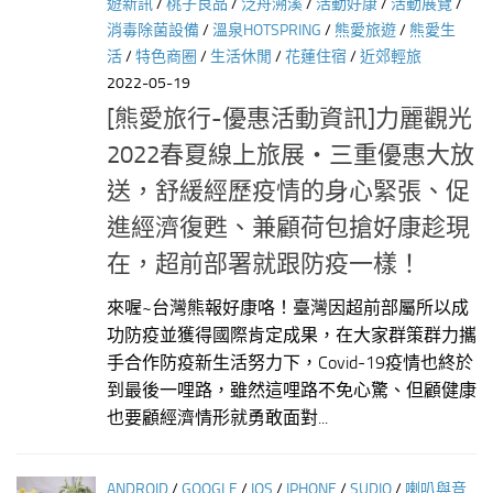
遊新訊
/
桃子良品
/
泛舟溯溪
/
活動好康
/
活動展覽
/
消毒除菌設備
/
溫泉HOTSPRING
/
熊愛旅遊
/
熊愛生
活
/
特色商圈
/
生活休閒
/
花蓮住宿
/
近郊輕旅
2022-05-19
[熊愛旅行-優惠活動資訊]力麗觀光
2022春夏線上旅展‧三重優惠大放
送，舒緩經歷疫情的身心緊張、促
進經濟復甦、兼顧荷包搶好康趁現
在，超前部署就跟防疫一樣！
來喔~台灣熊報好康咯！臺灣因超前部屬所以成
功防疫並獲得國際肯定成果，在大家群策群力攜
手合作防疫新生活努力下，Covid-19疫情也終於
到最後一哩路，雖然這哩路不免心驚、但顧健康
也要顧經濟情形就勇敢面對...
ANDROID
/
GOOGLE
/
IOS
/
IPHONE
/
SUDIO
/
喇叭與音