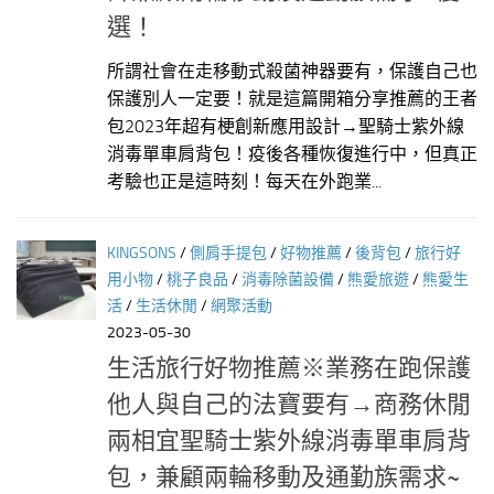
選！
所謂社會在走移動式殺菌神器要有，保護自己也
保護別人一定要！就是這篇開箱分享推薦的王者
包2023年超有梗創新應用設計→聖騎士紫外線
消毒單車肩背包！疫後各種恢復進行中，但真正
考驗也正是這時刻！每天在外跑業...
KINGSONS
/
側肩手提包
/
好物推薦
/
後背包
/
旅行好
用小物
/
桃子良品
/
消毒除菌設備
/
熊愛旅遊
/
熊愛生
活
/
生活休閒
/
網聚活動
2023-05-30
生活旅行好物推薦※業務在跑保護
他人與自己的法寶要有→商務休閒
兩相宜聖騎士紫外線消毒單車肩背
包，兼顧兩輪移動及通勤族需求~