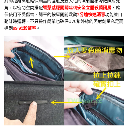
射的距離高度確保劑量的強度及最大化的照射面積降低照射死
角，以密閉空間搭配
智慧感應開關
建構
安全立體殺菌隔層
、確
保使用不受傷害，簡單的按壓開關啟動
3
分鐘快速消毒
功能並自
動計時運轉、不只操作簡單也確保UVC紫外線的照射劑量充足而
達到
99.9%
殺菌率
。