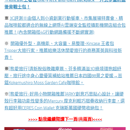
→Kincase
王者包 One-Piece anti-theft backpack
一片式多重防盜
後背戰士包！
※
3C評測※由個人到小資創業行動餐車、市集展場特賣會、精
品咖啡館都適合的無線上網暨AI雲端安全監控攝影機開店組合包
推薦！(內含開箱搭4G行動網路備援不斷網實測)
※
開箱優外型、高機能、大容量、易整理-Kincase 王者包
Tripper大旅行家，推薦給樂活休閒愛旅行的商務菁英與科技新
貴！
※
[熊愛旅行]清新脫俗晚離塵囂、芬多精滿溢3D綠境環抱超紓
壓，旅行途中身心靈優質補給站推薦日本四國88景之愛媛→苔
筵Kokemushiro Moss Garden Cafe咖啡館。
※
[熊愛旅行-好用小物開箱推薦]ARKY創意巧思貼心設計，讓硬
殼行李箱功能性變多的Mercury 摩克利輕巧摺疊收納行李套，還
有超好用CERES Coin Wallet 克瑞斯萬國硬幣收納包！
>>>> 點我繼續閱讀下一頁(共兩頁)<<<<