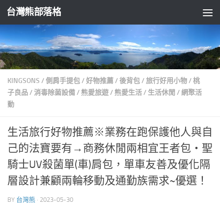
台灣熊部落格
Skip to content
KINGSONS
/
側肩手提包
/
好物推薦
/
後背包
/
旅行好用小物
/
桃
子良品
/
消毒除菌設備
/
熊愛旅遊
/
熊愛生活
/
生活休閒
/
網聚活
動
生活旅行好物推薦※業務在跑保護他人與自
己的法寶要有→商務休閒兩相宜王者包‧聖
騎士UV殺菌單(車)肩包，單車友善及優化隔
層設計兼顧兩輪移動及通勤族需求~優選！
BY
台灣熊
·
2023-05-30