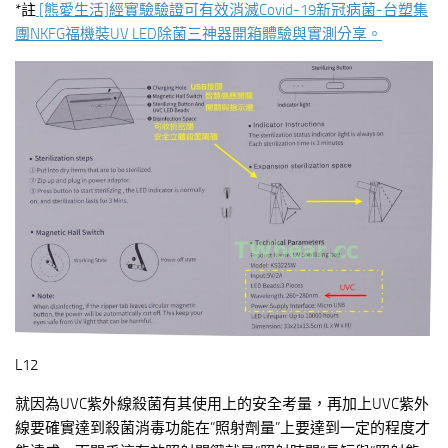
*註
[熊愛生活]經實驗驗證可有效消滅Covid-19新冠病菌-台塑集
團NKFG福機裝UV LED除菌三神器開箱體驗與實測分享。
L12
就因為UVC紫外線殺菌有其使用上的安全考量，再加上UVC紫外
線要確實達到殺菌消毒功能在”照射劑量”上要達到一定的程度才