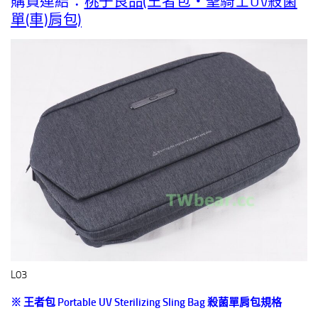
購買連結：
桃子良品(王者包‧聖騎士UV殺菌
單(車)肩包)
L03
※ 王者包 Portable UV Sterilizing Sling Bag
殺菌單肩包規格