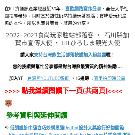
在ICT資通訊產業經歷近30年，
喜歡網路寫作分享
、兼任大學社
團指導老師、同時基於熱忱仍然持續玩著電腦；貪吃愛玩也是
熊的本性，所以也兼具美食、旅遊的分享。
2022~2023食尚玩家駐站部落客 ‧ 石川縣加
賀市宣傳大使 ‧ HITひろしま観光大使
請大家
支持台灣熊生活部落按讚加入粉絲團
喔！
您的按讚與幫忙分享都是對台灣熊最實質的精神鼓勵~.~
加入YT→
台灣熊YOUTUBE頻道
‧ IG
追踪→
隨手拍即時分享
>>>> 點我繼續閱讀下一頁(共兩頁)<<<<
參考資料與延伸閱讀
※
低調設計中蘊含巧妙構思獲RedDot
設計大獎旅行好物開箱