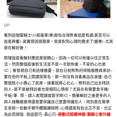
L01
看到這咖聖騎士UV殺菌單(車)肩包台灣熊會這麼有感(甚至可以
說是興奮)~其實原因很簡單，就是對到心理的需求了(握拳)~尤其
是在解封後！
照理說疫後解封應該是很開心，因為一切可以恢復以往正常生
活。然而整個疫後新生活並不是一次就恢復、不安的心也是
XD；會發現自己有這樣擔憂、就在日前熊熊的保險服務員來訪~
要在他的平板上閱讀與簽名，那一刻沒有消毒產品在身邊~自己
整個就小小擔心了起來。接著就將心比心、想到自己出去拜訪
別人~是不是被拜訪者也是相同心情呢？尤其在有需要拿手機/
平板/筆…等、請人家閱讀或簽字時XD。隨著解封之後更多的人
與人接觸總覺得還是要保護自己更要保護別人，特別是在幫學
生安排一些動手實作體驗課程時~心情還是有些忐忑不安，也正
為此而煩惱…就這麼巧~真心巧~
移動式殺菌神器-聖騎士紫外線