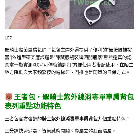
L07
聖騎士殺菌單肩包除了包包主體外還提供了便利的”無接觸推按
器”(依造型研究應該還是”隱藏版瓶裝啤酒開瓶器”熊熊還真的認
真拿一瓶實測XD)+”可伸縮鑰匙扣”方便使用者搭配使用，在陌生
地方降低與大家頻繁按的電梯鈕、門推也是簡單的自保方式。
王者包‧
聖騎士紫外線消毒單車肩背包
表列重點功能特色
王者包官方強調的
騎士紫外線消毒單車肩背包
九個重點特色：
三分鐘快速消毒、智慧感應開關、專屬立體殺菌隔層，