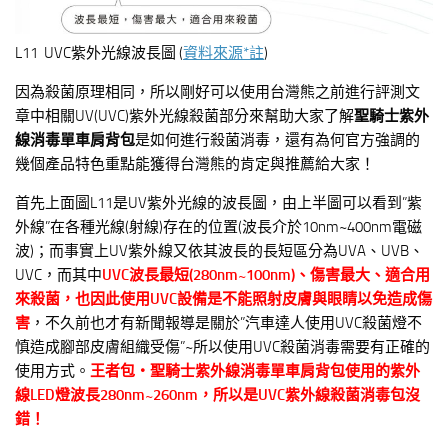
L11 UVC紫外光線波長圖 (
資料來源*註
)
因為殺菌原理相同，所以剛好可以使用台灣熊之前進行評測文
章中相關UV(UVC)紫外光線殺菌部分來幫助大家了解
聖騎士紫外
線消毒單車肩背包
是如何進行殺菌消毒，還有為何官方強調的
幾個產品特色重點能獲得台灣熊的肯定與推薦給大家！
首先上面圖L11是UV紫外光線的波長圖，由上半圖可以看到”紫
外線”在各種光線(射線)存在的位置(波長介於10nm~400nm電磁
波)；而事實上UV紫外線又依其波長的長短區分為UVA、UVB、
UVC，而其中
UVC
波長最短(280nm~100nm)、傷害最大、適合用
來殺菌，也因此使用UVC設備是不能照射皮膚與眼睛以免造成傷
害
，不久前也才有新聞報導是關於”汽車達人使用UVC殺菌燈不
慎造成腳部皮膚組織受傷”~所以使用UVC殺菌消毒需要有正確的
使用方式。
王者包‧聖騎士紫外線消毒單車肩背包使用的紫外
線LED燈波長280nm~260nm，所以是UVC紫外線殺菌消毒包沒
錯！