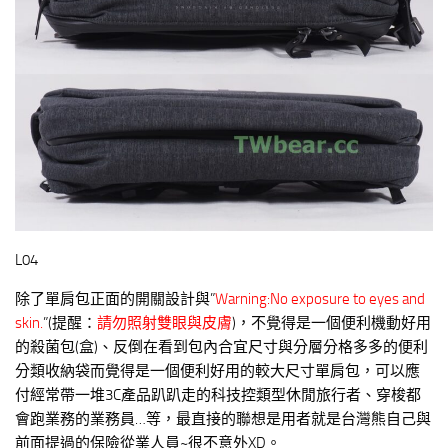
L04
除了單肩包正面的開關設計與”
Warning:No exposure to eyes and
skin.
”(提醒：
請勿照射雙眼與皮膚
)，不覺得是一個便利機動好用
的殺菌包(盒)、反倒在看到包內合宜尺寸與分層分格多多的便利
分類收納袋而覺得是一個便利好用的較大尺寸單肩包，可以應
付經常帶一堆3C產品趴趴走的科技控類型休閒旅行者、穿梭都
會跑業務的業務員…等，最直接的聯想是用者就是台灣熊自己與
前面提過的保險從業人員~很不意外XD。