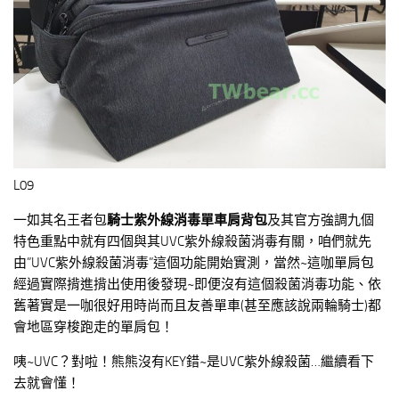
L09
一如其名王者包
騎士紫外線消毒單車肩背包
及其官方強調九個
特色重點中就有四個與其UVC紫外線殺菌消毒有關，咱們就先
由”UVC紫外線殺菌消毒”這個功能開始實測，當然~這咖單肩包
經過實際揹進揹出使用後發現~即便沒有這個殺菌消毒功能、依
舊著實是一咖很好用時尚而且友善單車(甚至應該說兩輪騎士)都
會地區穿梭跑走的單肩包！
咦~UVC？對啦！熊熊沒有KEY錯~是UVC紫外線殺菌…繼續看下
去就會懂！