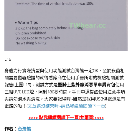
L15
身體力行實際揹型與使用功能測試台灣熊一定OK，至於殺菌相
關需要儀器驗證的就得看廠商在使用手冊所附的檢驗相關測試
報告(上圖L15)。測試方式是
聖騎士紫外線消毒單車肩背包
使用
三組UVC LED燈，照射180秒時間。手冊中還提醒使用注意事項
與請勿泡水與清洗，大家要記得喔~雖然是採用USB供電還是有
電路的呦！(
文章還沒結束喔~請點我繼續閱讀下一頁
)
>>>> 點我繼續閱讀下一頁(共兩頁)<<<<
作者：
台灣熊