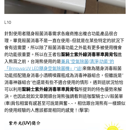
L10
針對使用者隨身殺菌消毒需求各廠商推出複合功能產品很合
理，畢竟殺菌消毒不是一直在使用~但就是在某些特定的狀況下
會有這需要，所以除了殺菌消毒功能之外能有更多被使用機會
的功能很重要。所以在王者包
聖騎士紫外線消毒單車肩背包
進
入熊窩之前，台灣熊使用的是
兼具”空氣除菌(清淨)功能”的
「Brinouva UV LED隨身空氣除菌機」(*註)
來做為隨身消毒殺菌
功能搭配隨身消毒小酒精噴霧瓶成為消毒神器組合，但雖說是”
消毒神器組合”也還是有些不適合使用的情形，遇到這狀況恰恰
可以利用
聖騎士紫外線消毒單車肩背包
所提到的特色優勢來解
決，也因此就如文章開頭台灣熊強調看到這咖聖騎士UV殺菌單
(車)肩包相當有感甚至可說是興奮~.~，相信跟台灣熊有一樣類似
的使用經驗的人應該都是相同的感覺！(擊掌)