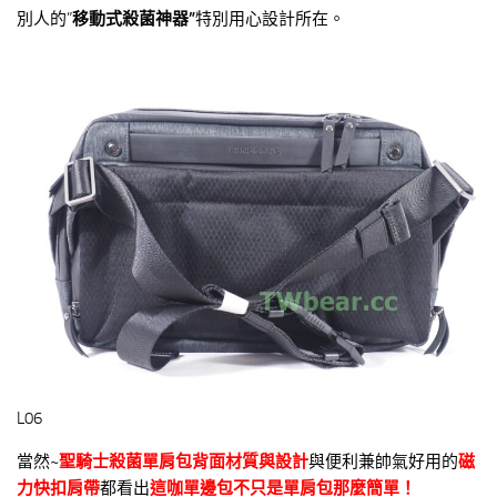
別人的”
移動式殺菌神器
”
特別用心設計所在。
L06
當然~
聖騎士殺菌單肩包背面材質與設計
與便利兼帥氣好用的
磁
力快扣肩帶
都看出
這咖單邊包不只是單肩包那麼簡單！