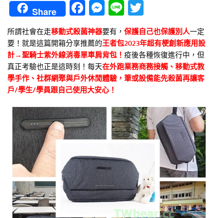
Facebook
Messenger
Line
Twitter
Share
所謂社會在走
移動式殺菌神器
要有，
保護自己也保護別人
一定
要！就是這篇開箱分享推薦的
王者包2023年超有梗創新應用設
計→聖騎士紫外線消毒單車肩背包！
疫後各種恢復進行中，但
真正考驗也正是這時刻！每天
在外跑業務商務接觸、移動式教
學手作、社群網聚與戶外休閒體驗，筆或設備能先殺菌再讓客
戶/學生/學員跟自己使用大安心！