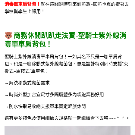
消毒單車肩背包！
就在這關鍵時刻來到熊窩~熊熊也真的揹著去
學校幫學生上課用！
商務休閒趴趴走法寶-聖騎士紫外線消
毒單車肩背包！
聖騎士紫外線消毒單車肩背包！一如其名不只是一咖單肩背
包、也是一咖移動式紫外線殺菌包、更是設計特別同時支援”束
掛式+馬鞍式”單車包：
→解決移動式殺菌需求
→時尚外型加合宜尺寸多隔層暨多內袋跑業務好用
→防水快取易收納支援單車固定輕旅休閒
還有更多特色及使用細節與規格就一起繼續看下去咯~~~ ^_^ 。