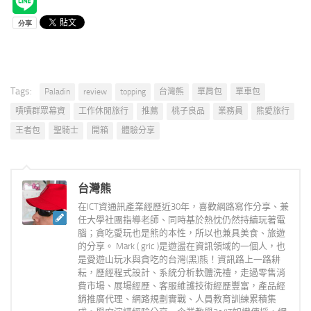
Tags:
Paladin
review
topping
台灣熊
單肩包
單車包
嘖嘖群眾幕資
工作休閒旅行
推薦
桃子良品
業務員
熊愛旅行
王者包
聖騎士
開箱
體驗分享
台灣熊
在ICT資通訊產業經歷近30年，喜歡網路寫作分享、兼
任大學社團指導老師、同時基於熱忱仍然持續玩著電
腦；貪吃愛玩也是熊的本性，所以也兼具美食、旅遊
的分享。 Mark ( gric )是遊盪在資訊領域的一個人，也
是愛遊山玩水與貪吃的台灣(黑)熊！資訊路上一路耕
耘，歷經程式設計、系統分析軟體洗禮，走過零售消
費市場、展場經歷、客服維護技術經歷豐富，產品經
銷推廣代理、網路規劃實戰、人員教育訓練累積集