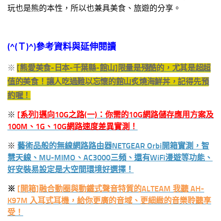
玩也是熊的本性，所以也兼具美食、旅遊的分享。
(^(
Ｔ
)^)
參考資料與延伸閱讀
※
[熊愛美食-日本-千葉縣-館山]限量是殘酷的，尤其是超超
值的美食！讓人吃過難以忘懷的館山炙燒海鮮丼，記得先預
約喔！
※
[系列]邁向10G之路(一)：你需的10G網路儲存應用方案及
100M、1G、10G網路速度差異實測！
※
藝術品般的無線網路路由器NETGEAR Orbi開箱實測，智
慧天線、MU-MIMO、AC3000三頻、還有WiFi漫遊等功能、
好安裝易設定是大空間環境好選擇！
※
[開箱]融合動圈與動鐵式聲音特質的ALTEAM 我聽 AH-
K97M 入耳式耳機，給你更廣的音域、更細緻的音樂聆聽享
受！