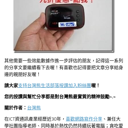
其他需要一些效能數據作進一步評估的朋友，記得這一系列
的分享文要繼續看下去喔！有喜歡也記得要把文章分享給身
邊的親朋好友喔！
請大家
支持台灣熊生活部落按讚加入粉絲團
喔！
您的按讚與幫忙分享都是對台灣熊最實質的精神鼓勵
~.~
關於作者：
台灣熊
在ICT資通訊產業經歷近30年，
喜歡網路寫作分享
、兼任大
學社團指導老師、同時基於熱忱仍然持續玩著電腦；貪吃愛