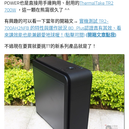
POWER也是直接用手邊夠用、耐用的
ThermalTake TR2
700W
，這一顆在熊窩很久了 ^^
有興趣的可以看一下當年的開箱文→
實機測試 TR2-
700AH2NFB 的特性與運作狀況 80_Plus認證真有其效、看
來講效能也能兼顧愛地球喔！
(點擊可閱)
(開箱文章點我)
不過現在要買就要挑TT的新系列產品就是了！