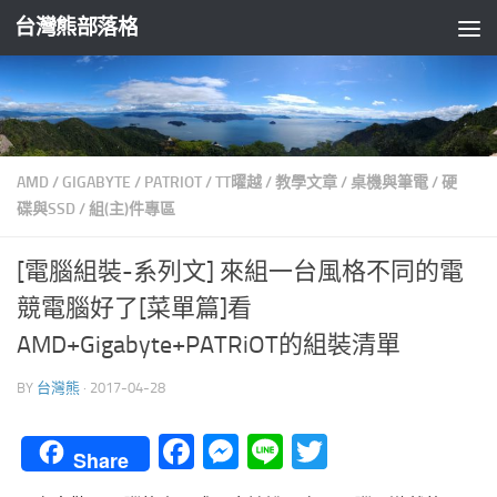
台灣熊部落格
Skip to content
AMD
/
GIGABYTE
/
PATRIOT
/
TT曜越
/
教學文章
/
桌機與筆電
/
硬
碟與SSD
/
組(主)件專區
[電腦組裝-系列文] 來組一台風格不同的電
競電腦好了[菜單篇]看
AMD+Gigabyte+PATRiOT的組裝清單
BY
台灣熊
·
2017-04-28
Facebook
Messenger
Line
Twitter
Share