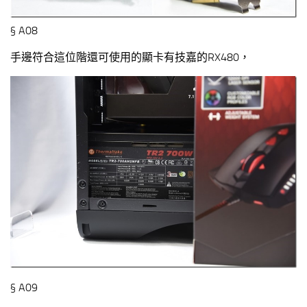
§ A08
手邊符合這位階還可使用的顯卡有技嘉的RX480，
§ A09