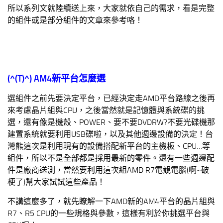
所以系列文就陸續送上來，大家就依自己的需求，看是完整
的組件或是部分組件的文章來參考咯！
(^(T)^) AM4
新平台怎麼選
選組件之前先要決定平台，已經決定走AMD平台路線之後再
來考慮晶片組與CPU，之後當然就是記憶體與系統碟的挑
選，還有像是機殼、POWER、要不要DVDRW?不要光碟機那
建置系統就要利用USB碟啦，以及其他週邊設備的決定！台
灣熊這次是利用現有的設備搭配新平台的主機板、CPU…等
組件，所以不是全部都是採用最新的零件。還有一些週邊配
件是廠商送測，當然要利用這次組AMD R7電競電腦(啊~破
梗了)幫大家試試這些產品！
不講這麼多了，就先瞭解一下AMD新的AM4平台的晶片組與
R7、R5 CPU的一些規格與參數，這樣有利於你挑選平台與