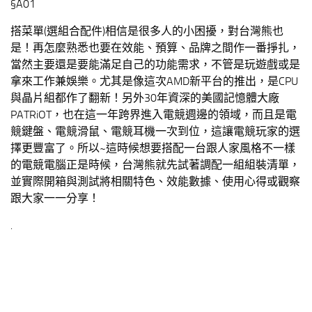
§A01
搭菜單(選組合配件)相信是很多人的小困擾，對台灣熊也
是！再怎麼熟悉也要在效能、預算、品牌之間作一番掙扎，
當然主要還是要能滿足自己的功能需求，不管是玩遊戲或是
拿來工作兼娛樂。尤其是像這次AMD新平台的推出，是CPU
與晶片組都作了翻新！另外30年資深的美國記憶體大廠
PATRiOT，也在這一年跨界進入電競週邊的領域，而且是電
競鍵盤、電競滑鼠、電競耳機一次到位，這讓電競玩家的選
擇更豐富了。所以~這時候想要搭配一台跟人家風格不一樣
的電競電腦正是時候，台灣熊就先試著調配一組組裝清單，
並實際開箱與測試將相關特色、效能數據、使用心得或觀察
跟大家一一分享！
.