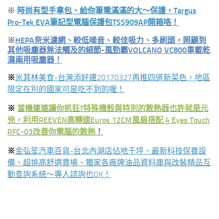
※
時尚有型手拿包、給你筆電滿滿的大～保護，Targus
Pro-Tek EVA筆記型電腦保護包TSS909AP開箱咯！
※
HEPA奈米濾網、較低噪音、較佳吸力、多刷頭，照顧到
其他吸塵器無法觸及的細節-風勁霸VOLCANO VC800車載乾
濕兩用吸塵器！
※
米其林美食-台灣添好運20170327再推四道新菜色，地區
限定在別的國家可是吃不到的喔！
※
當機連連讓你抓狂?特殊機殼與特別的散熱器也許就是元
兇，利用REEVEN高轉速Euros 12CM風扇搭配 4 Eyes Touch
RFC-03改善你電腦的散熱
！
※
金弘笙汽車百貨-台北內湖店佔地千坪、最新科技保養設
備、超挑高舒適賣場、獨家各廠牌油品資料庫與改裝精品互
動查詢系統～專人諮詢也OK！