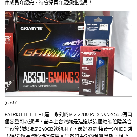
件成員介紹完，待會兒再介紹週邊成員！
§ A07
PATRiOT HELLFIRE這一系列的M.2 2280 PCIe NVMe SSD有兩
個容量可以選擇，基本上台灣熊是建議以這個效能位階與合
宜預算的想法是240GB就夠用了，最好還是搭配一顆HDD(碟
式硬碟)做為資料儲存使用。當然如果你的預算足夠，想要