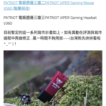
PATRiOT 電競週邊三雄二PATRiOT VIPER Gaming Mouse
V560 (點擊前往)
PATRiOT 電競週邊三雄三PATRiOT VIPER Gaming Headset
V360
目前暫定的這一系列寫作計畫如上，如有異動在評測與寫作
過程中再做修正…萬一時間不夠用就~~~(台灣熊先拚拚看啦
^_^” )！