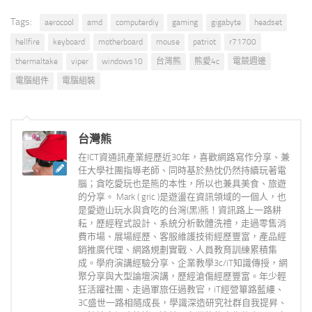
Tags:
aerocool
amd
computerdiy
gaming
gigabyte
headset
hellfire
keyboard
motherboard
mouse
patriot
r71700
thermaltake
viper
windows10
台灣熊
熊愛4c
電競週邊
電腦組件
電腦組裝
台灣熊
在ICT資通訊產業經歷近30年，喜歡網路寫作分享、兼
任大學社團指導老師、同時基於熱忱仍然持續玩著電
腦；貪吃愛玩也是熊的本性，所以也兼具美食、旅遊
的分享。 Mark ( gric )是遊盪在資訊領域的一個人，也
是愛遊山玩水與貪吃的台灣(黑)熊！資訊路上一路耕
耘，歷經程式設計、系統分析軟體洗禮，走過零售消
費市場、展場經歷、客服維護技術經歷豐富，產品經
銷推廣代理、網路規劃實戰、人員教育訓練累積集
成。學府演講經驗分享、企業教學3c/iT知識傳授，網
聚分享與大型論壇演講，歷經滄傷經歷豐富。年少輕
狂活躍社團、走過軍旅任過教官，iT經營篳路藍縷、
3C盛世一路相隨成長，學識深造研究社群自我提昇、