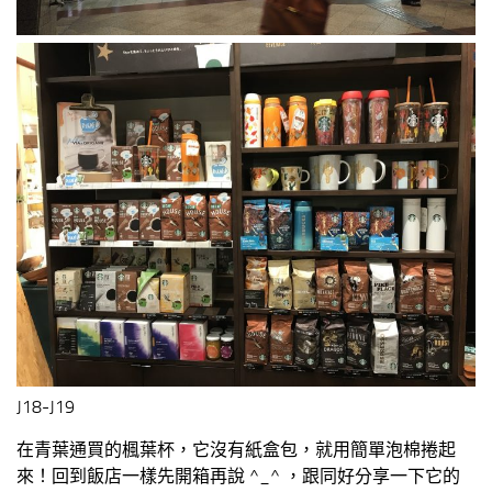
J18-J19
在青葉通買的楓葉杯，它沒有紙盒包，就用簡單泡棉捲起
來！回到飯店一樣先開箱再說 ^_^ ，跟同好分享一下它的