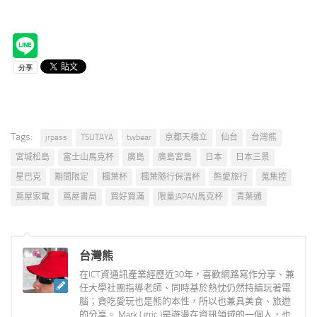
Tags:
jrpass
TSUTAYA
twbear
京都天橋立
仙台
台灣熊
宮城松島
富士山馬克杯
廣島
廣島宮島
日本
日本三景
星巴克
期間限定
楓葉杯
楓葉隨行保溫杯
熊愛旅行
蒐集控
蔦屋家電
蔦屋書局
買好買滿
限量JAPAN馬克杯
青葉通
台灣熊
在ICT資通訊產業經歷近30年，喜歡網路寫作分享、兼
任大學社團指導老師、同時基於熱忱仍然持續玩著電
腦；貪吃愛玩也是熊的本性，所以也兼具美食、旅遊
的分享。 Mark ( gric )是遊盪在資訊領域的一個人，也