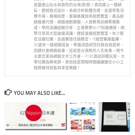
是愛遊山玩水與貪吃的台灣(黑)熊！資訊路上一路耕
耘，歷經程式設計、系統分析軟體洗禮，走過零售消
費市場、展場經歷、客服維護技術經歷豐富，產品經
銷推廣代理、網路規劃實戰、人員教育訓練累積集
成。學府演講經驗分享、企業教學3c/iT知識傳授，網
聚分享與大型論壇演講，歷經滄傷經歷豐富。年少輕
狂活躍社團、走過軍旅任過教官，iT經營篳路藍縷、
3C盛世一路相隨成長，學識深造研究社群自我提昇、
回饋社會網路執筆，這就是台灣熊的人生故事。現今
主要志業為網路文字工作者、iT/3C測試評鑑玩家、大
學社團指導老師，其他就是閒暇時間繼續擔任小小工
程師維持技能與享受樂趣！
YOU MAY ALSO LIKE...