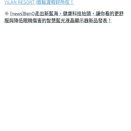
YILAN RESORT )放鬆渡假好所在！
※
[news]BenQ走出新藍海，健康科技抬頭，讓你看的更舒
服與降低眼睛傷害的智慧藍光液晶顯示器新品發表！