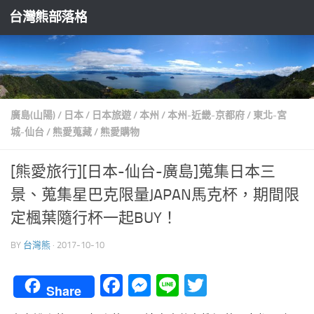
台灣熊部落格
Skip to content
廣島(山陽)
/
日本
/
日本旅遊
/
本州
/
本州-近畿-京都府
/
東北-宮
城-仙台
/
熊愛蒐藏
/
熊愛購物
[熊愛旅行][日本-仙台-廣島]蒐集日本三
景、蒐集星巴克限量JAPAN馬克杯，期間限
定楓葉隨行杯一起BUY！
BY
台灣熊
·
2017-10-10
Facebook
Messenger
Line
Twitter
Share