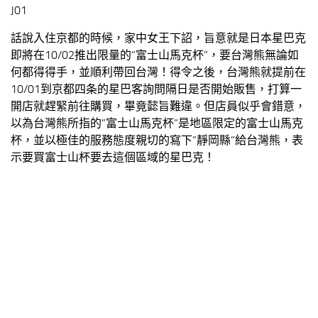
J01
話說入住京都的時候，家中女王下詔，旨意就是日本星巴克
即將在10/02推出限量的”富士山馬克杯”，要台灣熊無論如
何都得得手，並順利帶回台灣！得令之後，台灣熊就提前在
10/01到京都四条的星巴客詢問隔日是否開始販售，打算一
開店就趕緊前往購買，畢竟懿旨難違。但店員似乎會錯意，
以為台灣熊所指的”富士山馬克杯”是地區限定的富士山馬克
杯，並以極佳的服務態度親切的寫下”靜岡縣”給台灣熊，表
示要買富士山杯要去這個區域的星巴克！