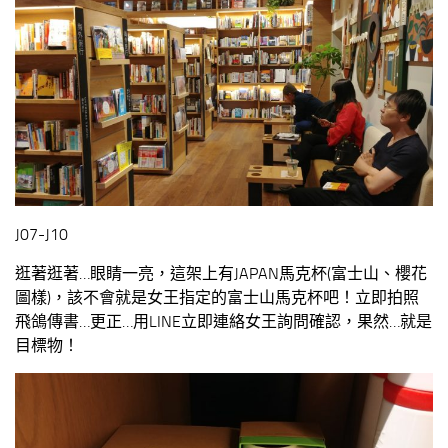
J07-J10
逛著逛著…眼睛一亮，這架上有JAPAN馬克杯(富士山、櫻花
圖樣)，該不會就是女王指定的富士山馬克杯吧！立即拍照
飛鴿傳書…更正…用LINE立即連絡女王詢問確認，果然…就是
目標物！