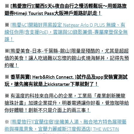
※
[熊愛旅行][關西5天4夜自由行之慢活輕鬆玩～用姬路旅
遊券Himeji Tourist Pass大阪神戶姬路趴趴走！
※
[熊愛4C]開箱好用易設定 Netgear Arlo Q PLUS 無線、有
線任你用(含支援PoE)，雲端與SD錄影兼俱-專屬摩登保全無
誤！
※
[熊愛美食-日本-千葉縣-館山]限量是殘酷的，尤其是超超
值的美食！讓人吃過難以忘懷的館山炙燒海鮮丼，記得先預
約喔！
※
香草與寶( Herb&Rich Connect. )試作品及app安裝實測試
玩，搶先擁有就是上kickstarter下單就對了！
※
有溫度的科技來自用心的企業，工業局「產業創新騰龍
搶珠計畫」加速企業提升，明碁電通讓你好看，覺旅咖啡給
你好體驗！創新不只是介面上的兩三事！
※
[熊愛旅行][宜蘭住宿]坐擁美人湯、融合地方特色展現藝
術與禪風意象，宜蘭力麗威斯汀度假酒店( THE WESTIN