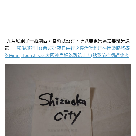
( 九月底跑了一趟關西，當時就沒有，所以要蒐集還是要幾分運
氣 →
[熊愛旅行][關西5天4夜自由行之慢活輕鬆玩～用姬路旅遊
券Himeji Tourist Pass大阪神戶姬路趴趴走！(點我前往閱讀參考