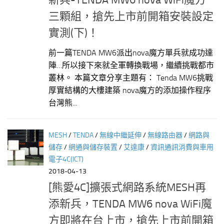
三顆組，搶先上市前開箱安裝設定
實測(下)！
前一篇TENDA MW6派出nova魔方單兵就成功達
陣…所以接下來就全軍轉換戰場，繼續挑戰都市
叢林。 本篇文章分享主題有： Tenda MW6挑戰
厚實結構的大樓建築 nova魔方的添加操作程序
台灣熊...
MESH
/
TENDA
/
無線中繼延伸
/
無線路由器
/
網路與
儲存
/
網通與儲存裝置
/
艾達康
/
資訊通訊消費與車用
電子4C(ICT)
2018-04-13
[熊愛4C]擴張式網路系統MESH再
添新兵，TENDA MW6 nova WiFi魔
方即將在台上市，搶先上市前開箱