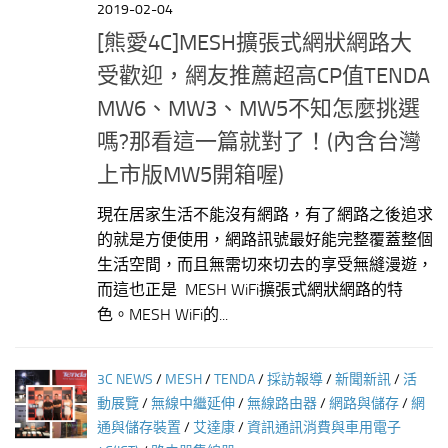
2019-02-04
[熊愛4C]MESH擴張式網狀網路大
受歡迎，網友推薦超高CP值TENDA
MW6、MW3、MW5不知怎麼挑選
嗎?那看這一篇就對了！(內含台灣
上市版MW5開箱喔)
現在居家生活不能沒有網路，有了網路之後追求
的就是方便使用，網路訊號最好能完整覆蓋整個
生活空間，而且無需切來切去的享受無縫漫遊，
而這也正是 MESH WiFi擴張式網狀網路的特
色。MESH WiFi的...
3C NEWS
/
MESH
/
TENDA
/
採訪報導
/
新聞新訊
/
活
動展覽
/
無線中繼延伸
/
無線路由器
/
網路與儲存
/
網
通與儲存裝置
/
艾達康
/
資訊通訊消費與車用電子