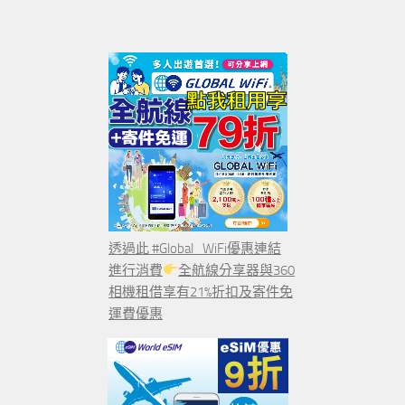
透過此 #Global_WiFi優惠連結
進行消費
全航線分享器與360
相機租借享有21%折扣及寄件免
運費優惠