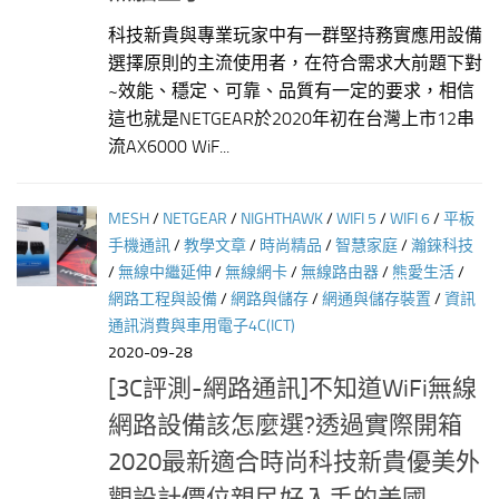
科技新貴與專業玩家中有一群堅持務實應用設備
選擇原則的主流使用者，在符合需求大前題下對
~效能、穩定、可靠、品質有一定的要求，相信
這也就是NETGEAR於2020年初在台灣上市12串
流AX6000 WiF...
MESH
/
NETGEAR
/
NIGHTHAWK
/
WIFI 5
/
WIFI 6
/
平板
手機通訊
/
教學文章
/
時尚精品
/
智慧家庭
/
瀚錸科技
/
無線中繼延伸
/
無線網卡
/
無線路由器
/
熊愛生活
/
網路工程與設備
/
網路與儲存
/
網通與儲存裝置
/
資訊
通訊消費與車用電子4C(ICT)
2020-09-28
[3C評測-網路通訊]不知道WiFi無線
網路設備該怎麼選?透過實際開箱
2020最新適合時尚科技新貴優美外