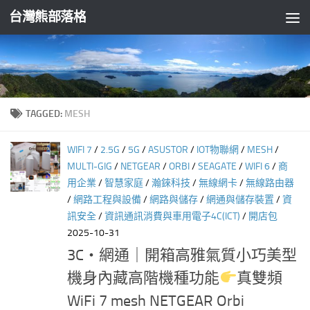
台灣熊部落格
Skip to content
TAGGED:
MESH
WIFI 7
/
2.5G
/
5G
/
ASUSTOR
/
IOT物聯網
/
MESH
/
MULTI-GIG
/
NETGEAR
/
ORBI
/
SEAGATE
/
WIFI 6
/
商
用企業
/
智慧家庭
/
瀚錸科技
/
無線網卡
/
無線路由器
/
網路工程與設備
/
網路與儲存
/
網通與儲存裝置
/
資
訊安全
/
資訊通訊消費與車用電子4C(ICT)
/
開店包
2025-10-31
3C‧網通｜開箱高雅氣質小巧美型
機身內藏高階機種功能
真雙頻
WiFi 7 mesh NETGEAR Orbi