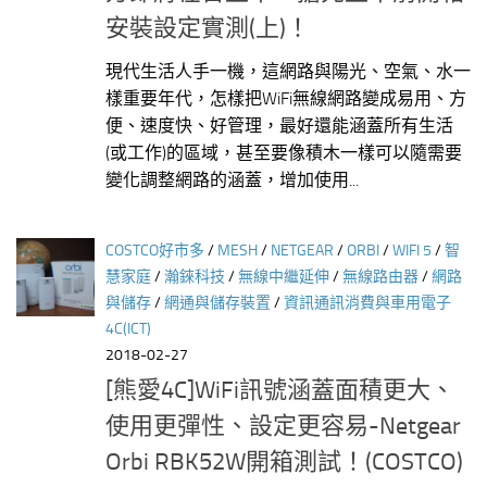
安裝設定實測(上)！
現代生活人手一機，這網路與陽光、空氣、水一
樣重要年代，怎樣把WiFi無線網路變成易用、方
便、速度快、好管理，最好還能涵蓋所有生活
(或工作)的區域，甚至要像積木一樣可以隨需要
變化調整網路的涵蓋，增加使用...
COSTCO好市多
/
MESH
/
NETGEAR
/
ORBI
/
WIFI 5
/
智
慧家庭
/
瀚錸科技
/
無線中繼延伸
/
無線路由器
/
網路
與儲存
/
網通與儲存裝置
/
資訊通訊消費與車用電子
4C(ICT)
2018-02-27
[熊愛4C]WiFi訊號涵蓋面積更大、
使用更彈性、設定更容易-Netgear
Orbi RBK52W開箱測試！(COSTCO)