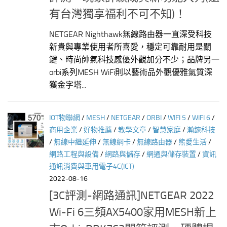
有台灣獨享福利不可不知)！
NETGEAR Nighthawk無線路由器一直深受科技
新貴與專業使用者所喜愛，穩定可靠耐用是關
鍵、時尚帥氣科技感優外觀加分不少；品牌另一
orbi系列MESH WiFi則以藝術品外觀優雅氣質深
獲金字塔...
IOT物聯網
/
MESH
/
NETGEAR
/
ORBI
/
WIFI 5
/
WIFI 6
/
商用企業
/
好物推薦
/
教學文章
/
智慧家庭
/
瀚錸科技
/
無線中繼延伸
/
無線網卡
/
無線路由器
/
熊愛生活
/
網路工程與設備
/
網路與儲存
/
網通與儲存裝置
/
資訊
通訊消費與車用電子4C(ICT)
2022-08-16
[3C評測-網路通訊]NETGEAR 2022
Wi-Fi 6三頻AX5400家用MESH新上