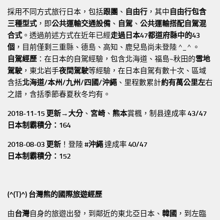
採用不同方式旅行日本，包括
跟團
、
自由行
，其中
自由行包含
三種型式
，即
公共運輸交通設備
、
自駕
、
公共運輸搭配自駕混
合式
。透過前述方式在近年已經
走過日本47都道府縣中的43
個
，目前僅剩三重縣、德島、高知、鹿兒島尚未登陸 ^_^ 。
自駕經歷
：在日本的自駕經驗，包含北海道、福島~秋田的
雪地
駕駛
，東北岩手
夜間駕駛
等經驗，在日本自駕有數十次、區域
含括
北海道/本州/九州/四國/沖繩
、里程數累計
約有萬公里左
右
之譜，含括季節春夏秋冬均有。
2018-11-15 更新→
大分
、
宮崎
、
熊本
賞楓，制县達成率
43/47
日本制霸積分：164
2018-08-03 更新
！登陸
#沖繩
達成率
40/47
日本制霸積分：152
(^(T)^) 台灣熊的國際旅遊經歷
由
台灣
自身的旅遊出發，到鄰近的東北亞日本、
韓國
，到左臨