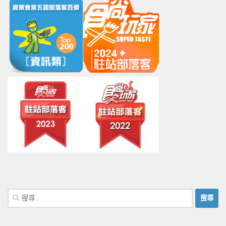
搜
尋
關