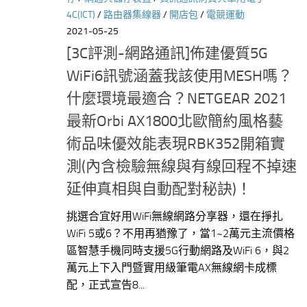
4C(ICT)
/
路由器集線器
/
開店包
/
電競運動
2021-05-25
[3C評測-網路通訊]佈建優質5G
WiFi6訊號涵蓋我該使用MESH嗎？
什麼環境最適合？NETGEAR 2021
最新Orbi AX1800北歐簡約風格藝
術品味優效能表現RBK352開箱實
測(內含檢驗無線與有線回程不掉速
延伸真相與自動配對秘訣)！
挑選合宜好用WiFi無線網路分享器，還在掙扎
WiFi 5或6？不用再猶豫了，當1~2萬元主流價格
區智慧手機同時支援5G行動網路及WiFi 6，與2
萬元上下入門暨實用級筆電AX無線網卡成標
配，正式宣告8...