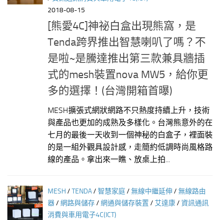
2018-08-15
[熊愛4C]神祕白盒出現熊窩，是
Tenda跨界推出智慧喇叭了嗎？不
是啦~是騰達推出第三款兼具牆插
式的mesh裝置nova MW5，給你更
多的選擇！(台灣開箱首曝)
MESH擴張式網狀網路不只熱度持續上升，技術
與產品也更加的成熟及多樣化。台灣熊意外的在
七月的最後一天收到一個神秘的白盒子，裡面裝
的是一組外觀具設計感，走簡約低調時尚風格路
線的產品。拿出來一瞧、放桌上拍...
MESH
/
TENDA
/
智慧家庭
/
無線中繼延伸
/
無線路由
器
/
網路與儲存
/
網通與儲存裝置
/
艾達康
/
資訊通訊
消費與車用電子4C(ICT)