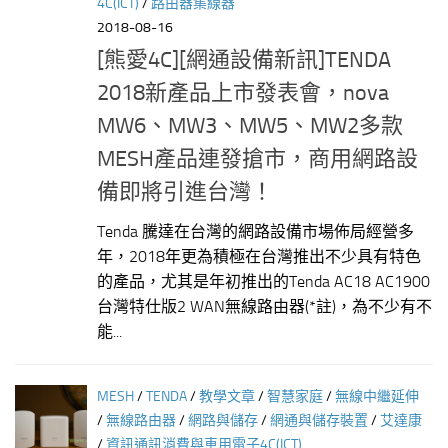
4C(ICT)
/
路由器集線器
2018-08-16
[熊愛4C][網通設備新訊]TENDA
2018新產品上市發表會，nova
MW6、MW3、MW5、MW2多款
MESH產品連發搶市，商用網路設
備即將引進台灣！
Tenda 騰達在台灣的網路設備市場佈局經營多
年，2018年更為積極在台灣推出不少具有特色
的產品，尤其是年初推出的Tenda AC18 AC1900
台灣特仕版2 WAN無線路由器(*註)，為不少有不
能...
MESH
/
TENDA
/
教學文章
/
智慧家庭
/
無線中繼延伸
/
無線路由器
/
網路與儲存
/
網通與儲存裝置
/
艾達康
/
資訊通訊消費與車用電子4C(ICT)