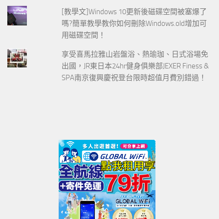
[教學文]Windows 10更新後磁碟空間被塞爆了
嗎?簡單教學教你如何刪除Windows.old增加可
用磁碟空間！
享受喜馬拉雅山岩盤浴、熱瑜珈、日式浴場免
出國，JR東日本24hr健身俱樂部JEXER Finess &
SPA南京復興慶祝登台限時超值月費別錯過！