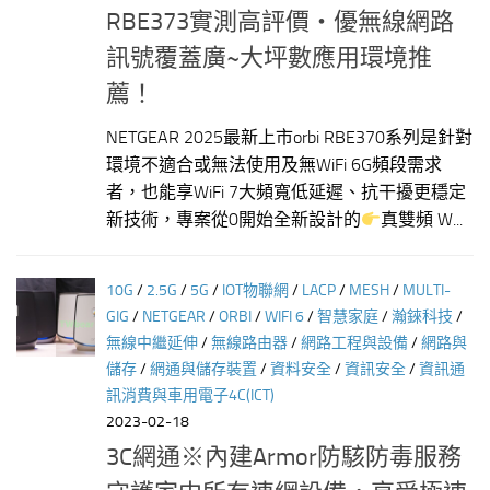
RBE373實測高評價‧優無線網路
訊號覆蓋廣~大坪數應用環境推
薦！
NETGEAR 2025最新上市orbi RBE370系列是針對
環境不適合或無法使用及無WiFi 6G頻段需求
者，也能享WiFi 7大頻寬低延遲、抗干擾更穩定
新技術，專案從0開始全新設計的
真雙頻 W...
10G
/
2.5G
/
5G
/
IOT物聯網
/
LACP
/
MESH
/
MULTI-
GIG
/
NETGEAR
/
ORBI
/
WIFI 6
/
智慧家庭
/
瀚錸科技
/
無線中繼延伸
/
無線路由器
/
網路工程與設備
/
網路與
儲存
/
網通與儲存裝置
/
資料安全
/
資訊安全
/
資訊通
訊消費與車用電子4C(ICT)
2023-02-18
3C網通※內建Armor防駭防毒服務