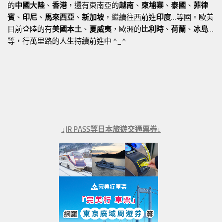
的
中國大陸
、
香港
，還有東南亞的
越南
、
柬埔寨
、
泰國
、
菲律
賓
、
印尼
、
馬來西亞
、
新加坡
，繼續往西前進
印度
…等國。歐美
目前登陸的有
美國本土
、
夏威夷
，歐洲的
比利時
、
荷蘭
、
冰島
…
等，行萬里路的人生持續前進中 ^_^
↓JR PASS等日本旅遊交通票券↓