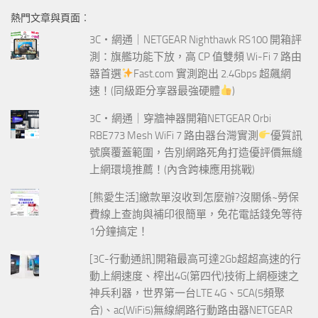
鍵
熱門文章與頁面︰
字:
3C‧網通｜NETGEAR Nighthawk RS100 開箱評
測：旗艦功能下放，高 CP 值雙頻 Wi-Fi 7 路由
器首選
Fast.com 實測跑出 2.4Gbps 超飆網
速！(同級距分享器最強硬體
)
3C‧網通｜穿牆神器開箱NETGEAR Orbi
RBE773 Mesh WiFi 7 路由器台灣實測
優質訊
號廣覆蓋範圍，告別網路死角打造優評價無縫
上網環境推薦！(內含跨棟應用挑戰)
[熊愛生活]繳款單沒收到怎麼辦?沒關係~勞保
費線上查詢與補印很簡單，免花電話錢免等待
1分鐘搞定！
[3C-行動通訊]開箱最高可達2Gb超超高速的行
動上網速度、榨出4G(第四代)技術上網極速之
神兵利器，世界第一台LTE 4G、5CA(5頻聚
合)、ac(WiFi5)無線網路行動路由器NETGEAR