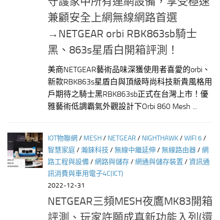
守護家中所有連網設備，享受極速
兼顧安全上網無線網路首選
→NETGEAR orbi RBK863sb騎士
黑、863s星盾白開箱評測！
美商NETGEAR藝術品味深獲使用者喜愛的orbi、
新款RBK863s星盾白與頂級時尚科技新貴風格用
戶期待之騎士黑RBK863sb正式在台灣上市！優
雅藝術低調霸氣外觀設計下Orbi 860 Mesh ...
IOT物聯網
/
MESH
/
NETGEAR
/
NIGHTHAWK
/
WIFI 6
/
智慧家庭
/
瀚錸科技
/
無線中繼延伸
/
無線路由器
/
網
路工程與設備
/
網路與儲存
/
網通與儲存裝置
/
資訊通
訊消費與車用電子4C(ICT)
2022-12-31
NETGEAR三頻MESH夜鷹MK83開箱
評測、玩家許願成真新功能入列(還