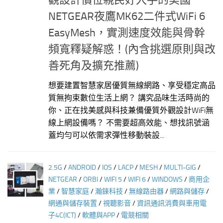
觀設計價位親民好入手的美國
NETGEAR夜鷹MK62二件式WiFi 6
EasyMesh，實測速度效能與骨幹
頻寬釋疑解惑！(內含挑選原則與改
善死角及擴充推薦)
想要建置智慧家居優質無線網路、享受穩定高品
質無拘束數位生活上網？ 講究品味生活時尚的
你、正在找美感與科技兼備優質外觀設計WiFi無
線上網設備嗎？ 不需要超高效能、想找訊號涵
蓋均勻可以依需求彈性移動裝設...
2.5G
/
ANDROID
/
IOS
/
LACP
/
MESH
/
MULTI-GIG
/
NETGEAR
/
ORBI
/
WIFI 5
/
WIFI 6
/
WINDOWS
/
商用企
業
/
智慧家庭
/
瀚錸科技
/
無線路由器
/
網路與儲存
/
網通與儲存裝置
/
視聽影音
/
資訊通訊消費與車用電
子4C(ICT)
/
軟體與APP
/
電競相關