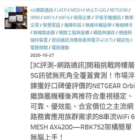
4G網路通訊
/
LACP
/
MESH
/
MULTI-GIG
/
NETGEAR
/
ORBI
/
WIFI 5
/
WIFI 6
/
商用企業
/
平板手機通訊
/
教學
文章
/
智慧家庭
/
瀚錸科技
/
無線中繼延伸
/
無線網卡
/
無線路由器
/
網路工程與設備
/
網路與儲存
/
網通與
儲存裝置
/
資訊通訊消費與車用電子4C(ICT)
/
開店包
/
電競相關
/
電競運動
2020-10-27
[3C評測-網路通訊]開箱挑戰跨樓層
5G訊號無死角全覆蓋實測！市場淬
鍊獲好口碑優評價的NETGEAR Orbi
繼旗艦機種後再推符合重視穩定、
可靠、優效能、合宜價位之主流網
路務實應用族群需求的8串流WiFi 6
MESH AX4200—RBK752架構簡單
無腦上手！