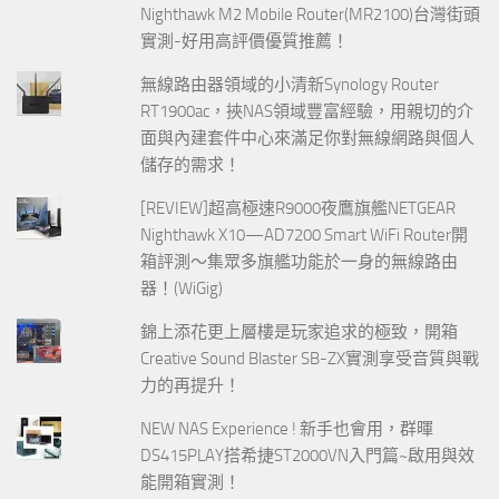
Nighthawk M2 Mobile Router(MR2100)台灣街頭
實測-好用高評價優質推薦！
無線路由器領域的小清新Synology Router
RT1900ac，挾NAS領域豐富經驗，用親切的介
面與內建套件中心來滿足你對無線網路與個人
儲存的需求！
[REVIEW]超高極速R9000夜鷹旗艦NETGEAR
Nighthawk X10—AD7200 Smart WiFi Router開
箱評測～集眾多旗艦功能於一身的無線路由
器！(WiGig)
錦上添花更上層樓是玩家追求的極致，開箱
Creative Sound Blaster SB-ZX實測享受音質與戰
力的再提升！
NEW NAS Experience ! 新手也會用，群暉
DS415PLAY搭希捷ST2000VN入門篇~啟用與效
能開箱實測！