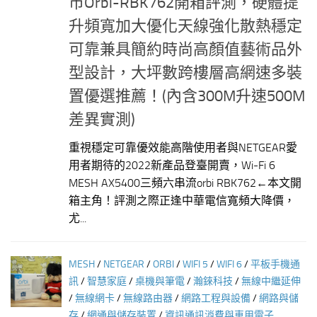
市Orbi-RBK762開箱評測，硬體提
升頻寬加大優化天線強化散熱穩定
可靠兼具簡約時尚高顏值藝術品外
型設計，大坪數跨樓層高網速多裝
置優選推薦！(內含300M升速500M
差異實測)
重視穩定可靠優效能高階使用者與NETGEAR愛
用者期待的2022新產品登臺開賣，Wi-Fi 6
MESH AX5400三頻六串流orbi RBK762←本文開
箱主角！評測之際正逢中華電信寬頻大降價，
尤...
MESH
/
NETGEAR
/
ORBI
/
WIFI 5
/
WIFI 6
/
平板手機通
訊
/
智慧家庭
/
桌機與筆電
/
瀚錸科技
/
無線中繼延伸
/
無線網卡
/
無線路由器
/
網路工程與設備
/
網路與儲
存
/
網通與儲存裝置
/
資訊通訊消費與車用電子