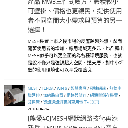
產品 MW3三件式魔方，體積較小
可壁掛、價格也更親民，提供使用
者不同空間大小需求與預算的另一
選擇！
MESH裝置上市之後市場的反應越趨熱烈，然而
隨著使用者的增加、應用場域更多元，也凸顯出
MESH似乎可以更全面的為各種環境服務，也就
是說不僅只是強調超大空間、透天厝，對中小坪
數的使用環境也可以享受覆蓋良...
MESH
/
TENDA
/
WIFI 5
/
智慧家庭
/
極速網訊
/
無線中
繼延伸
/
無線路由器
/
網路與儲存
/
網通與儲存裝置
/
艾達康
/
資訊通訊消費與車用電子4C(ICT)
2018-04-14
[熊愛4C]MESH網狀網路技術再添
新兵-TENDA MW6 nova WiFi魔方