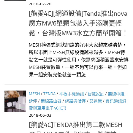
2018-07-28
[熊愛4C][網通設備]Tenda推出nova
魔方MW6單顆包裝入手添購更輕
鬆，台灣版MW3水立方簡單開箱！
MESH擴張式網狀網路的好用大家越來越清楚，
所以市面上MESH無線設備越來越多，MESH特
點之一就是可彈性使用，依需求面積涵蓋來安排
MESH裝置數量，一組不夠可以再來一組，但如
果一組安裝完後就差一顆怎...
MESH
/
TENDA
/
平板手機通訊
/
智慧家庭
/
無線中繼
延伸
/
無線路由器
/
網路與儲存
/
艾達康
/
資訊通訊消
費與車用電子4C(ICT)
2018-06-03
[熊愛4C]TENDA推出第二款MESH