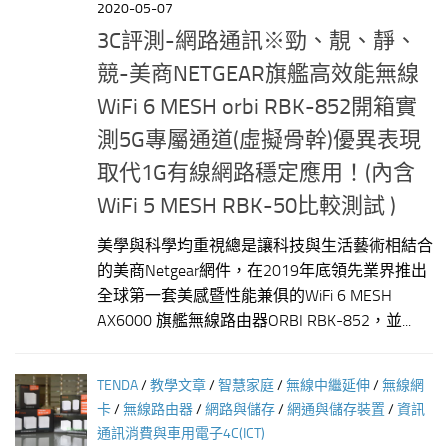
2020-05-07
3C評測-網路通訊※勁、靚、靜、
競-美商NETGEAR旗艦高效能無線
WiFi 6 MESH orbi RBK-852開箱實
測5G專屬通道(虛擬骨幹)優異表現
取代1G有線網路穩定應用！(內含
WiFi 5 MESH RBK-50比較測試 )
美學與科學均重視總是讓科技與生活藝術相結合
的美商Netgear網件，在2019年底領先業界推出
全球第一套美感暨性能兼俱的WiFi 6 MESH
AX6000 旗艦無線路由器ORBI RBK-852，並...
TENDA
/
教學文章
/
智慧家庭
/
無線中繼延伸
/
無線網
卡
/
無線路由器
/
網路與儲存
/
網通與儲存裝置
/
資訊
通訊消費與車用電子4C(ICT)