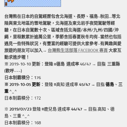
台灣熊在日本的
自駕經歷
包含北海道、長野、福島~秋田…等北
陸與東北地區的
雪地駕駛
，北海道及東北岩手
夜間駕駛
等經
驗，在日本自駕數十次、區域含括
北海道/本州/九州/四國/沖
繩，
里程數累計
逾萬公里
，季節含括春夏秋冬均有~當然也包括
遇見一些特殊狀況，有豐富的經驗可提供大家參考~有興趣與愛
旅遊的朋友可以加入→
台灣熊生活部落 FACEBOOK 專頁
大家互
動求進步喔！
※ 2019-10-10 更新：登陸 #
德島
達成率 46/47 → 目指 三重縣
(歡呼~~~)
日本制霸積分：176
※ 2019-10-05 更新
：登陸 #高知 達成率
45/47
→ 目指
德島
、
三
重
^_^
日本制霸積分：172
※
2019/07/23
登陸 #鹿兒島 達成率
44/47
→ 目指 高知、德
島、三重 ^_^
日本制霸積分：168