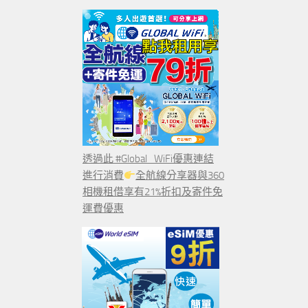
透過此 #Global_WiFi優惠連結
進行消費
全航線分享器與360
相機租借享有21%折扣及寄件免
運費優惠