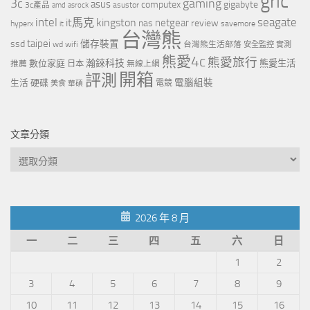
gric
3c
gaming
asus
computex
gigabyte
asustor
3c產品
amd
asrock
intel
it馬克
kingston
seagate
netgear
nas
review
hyperx
savemore
it
台灣熊
taipei
ssd
儲存裝置
wd
wifi
台灣熊生活部落
安全監控
實測
熊愛4c
熊愛旅行
瀚錸科技
數位家庭
熊愛生活
推薦
日本
無線上網
開箱
評測
電腦組裝
生活
硬碟
電競
美食
華碩
文章分類
文
章
分
類
2026 年 8 月
一
二
三
四
五
六
日
1
2
3
4
5
6
7
8
9
10
11
12
13
14
15
16