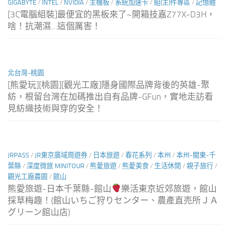
GIGABYTE
/
INTEL
/
NVIDIA
/
主機板
/
系統加速卡
/
組(主)件專區
/
記憶體
[3C電腦組裝]最便宜的黑板來了~開箱技嘉Z77X-D3H，
啥！抗潮濕…這個厲害！
北台灣-桃園
[熊愛玩][桃園][觀光工廠]隱身國際品牌背後的英雄-聚
紡，根留台灣在加碼推出自有品牌-GFun，實地走訪看
見紡織技術與穿的安全！
JRPASS
/
JR東京廣域周遊券
/
日本旅遊
/
春花系列
/
本州
/
本州-關東-千
葉縣
/
深度微旅 MINITOUR
/
熊愛旅遊
/
熊愛美食
/
生活休閒
/
親子旅行
/
觀光工廠農園
/
館山
熊愛旅遊-日本千葉縣-館山
樂活東京近郊旅遊，館山
採草梅趣！(館山いちご狩りセンター、農產直売所ＪＡ
グリーン館山店)