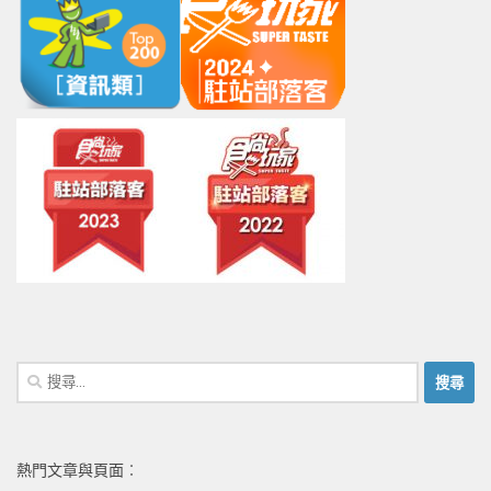
搜
尋
關
鍵
熱門文章與頁面︰
字: