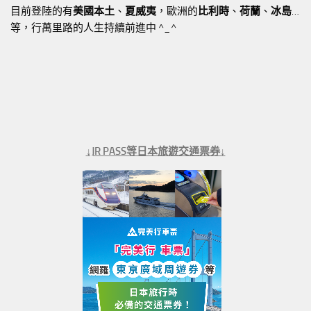
目前登陸的有
美國本土
、
夏威夷
，歐洲的
比利時
、
荷蘭
、
冰島
…
等，行萬里路的人生持續前進中 ^_^
↓JR PASS等日本旅遊交通票券↓