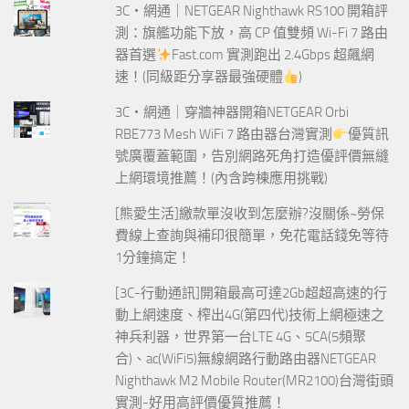
3C‧網通｜NETGEAR Nighthawk RS100 開箱評
測：旗艦功能下放，高 CP 值雙頻 Wi-Fi 7 路由
器首選
Fast.com 實測跑出 2.4Gbps 超飆網
速！(同級距分享器最強硬體
)
3C‧網通｜穿牆神器開箱NETGEAR Orbi
RBE773 Mesh WiFi 7 路由器台灣實測
優質訊
號廣覆蓋範圍，告別網路死角打造優評價無縫
上網環境推薦！(內含跨棟應用挑戰)
[熊愛生活]繳款單沒收到怎麼辦?沒關係~勞保
費線上查詢與補印很簡單，免花電話錢免等待
1分鐘搞定！
[3C-行動通訊]開箱最高可達2Gb超超高速的行
動上網速度、榨出4G(第四代)技術上網極速之
神兵利器，世界第一台LTE 4G、5CA(5頻聚
合)、ac(WiFi5)無線網路行動路由器NETGEAR
Nighthawk M2 Mobile Router(MR2100)台灣街頭
實測-好用高評價優質推薦！