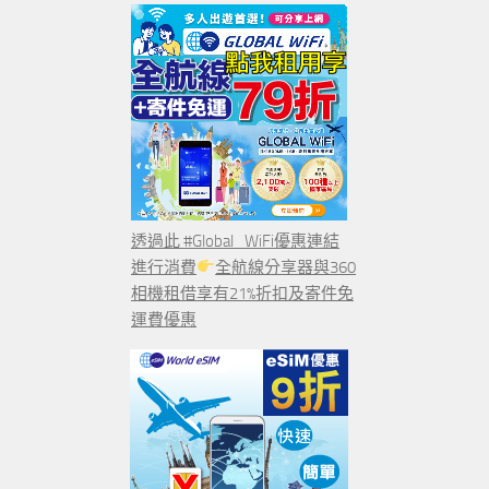
透過此 #Global_WiFi優惠連結
進行消費
全航線分享器與360
相機租借享有21%折扣及寄件免
運費優惠