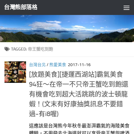
台灣熊部落格
Skip to content
TAGGED:
帝王蟹吃到飽
台灣台北
/
熊愛美食
2017-11-16
[放題美食][捷運西湖站]霸氣美食
94狂～在帝一不只帝王蟹吃到飽還
有機會吃到超大活跳跳的波士頓龍
蝦！(文末有好康抽獎訊息不要錯
過-有i8喔)
這應該是台灣熊今年秋冬最澎湃霸氣的海陸美食
體驗，不用飛去北海道就可以享受帝王蟹與啤酒