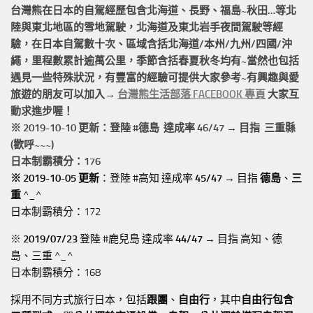
台灣熊在日本的
自駕經歷
包含北海道、長野、福島~秋田…等北
陸與東北地區的
雪地駕駛
，北海道及東北岩手
夜間駕駛
等經
驗，在日本自駕數十次、區域含括
北海道/本州/九州/四國/沖
繩，
里程數累計
逾萬公里
，季節含括春夏秋冬均有~當然也包括
遇見一些特殊狀況，有豐富的經驗可提供大家參考~有興趣與愛
旅遊的朋友可以加入→
台灣熊生活部落 FACEBOOK 專頁
大家互
動求進步喔！
※ 2019-10-10 更新：登陸 #
德島
達成率 46/47 → 目指 三重縣
(歡呼~~~)
日本制霸積分：176
※ 2019-10-05 更新
：登陸 #高知 達成率
45/47
→ 目指
德島
、
三
重
^_^
日本制霸積分：172
※
2019/07/23
登陸 #鹿兒島 達成率
44/47
→ 目指 高知、德
島、三重 ^_^
日本制霸積分：168
採用不同方式旅行日本，包括
跟團
、
自由行
，其中
自由行包含