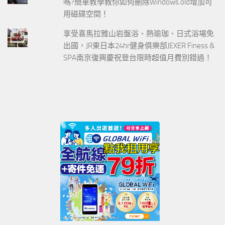
嗎?簡單教學教你如何刪除Windows.old增加可
用磁碟空間！
享受喜馬拉雅山岩盤浴、熱瑜珈、日式浴場免
出國，JR東日本24hr健身俱樂部JEXER Finess &
SPA南京復興慶祝登台限時超值月費別錯過！