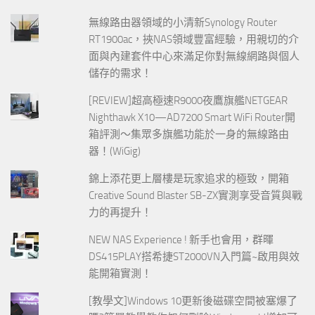
無線路由器領域的小清新Synology Router
RT1900ac，挾NAS領域豐富經驗，用親切的介
面與內建套件中心來滿足你對無線網路與個人
儲存的需求！
[REVIEW]超高極速R9000夜鷹旗艦NETGEAR
Nighthawk X10—AD7200 Smart WiFi Router開
箱評測～集眾多旗艦功能於一身的無線路由
器！(WiGig)
錦上添花更上層樓是玩家追求的極致，開箱
Creative Sound Blaster SB-ZX實測享受音質與戰
力的再提升！
NEW NAS Experience ! 新手也會用，群暉
DS415PLAY搭希捷ST2000VN入門篇~啟用與效
能開箱實測！
[教學文]Windows 10更新後磁碟空間被塞爆了