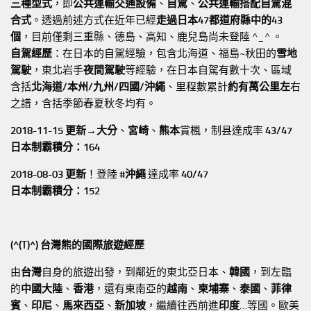
三種型式
，即
公共運輸交通設備
、
自駕
、
公共運輸搭配自駕混
合式
。透過前述方式在近年已經
走過日本47都道府縣中的43
個
，目前僅剩三重縣、德島、高知、鹿兒島尚未登陸 ^_^ 。
自駕經歷
：在日本的自駕經驗，包含北海道、福島~秋田的
雪地
駕駛
，東北岩手
夜間駕駛
等經驗，在日本自駕有數十次、區域
含括
北海道/本州/九州/四國/沖繩
、里程數累計
約有萬公里左
右
之譜，含括季節春夏秋冬均有。
2018-11-15 更新→
大分
、
宮崎
、
熊本
賞楓，制县達成率
43/47
日本制霸積分：164
2018-08-03 更新
！登陸
#沖繩
達成率
40/47
日本制霸積分：152
(^(T)^) 台灣熊的國際旅遊經歷
由
台灣
自身的旅遊出發，到鄰近的東北亞日本、
韓國
，到左臨
的
中國大陸
、
香港
，還有東南亞的
越南
、
柬埔寨
、
泰國
、
菲律
賓
、
印尼
、
馬來西亞
、
新加坡
，繼續往西前進
印度
…等國。歐美