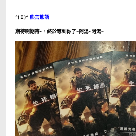
^(
Ｉ
)^
熊言熊語
期待啊期待~，終於等到你了~阿湯~阿湯~