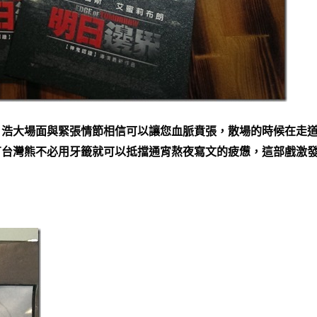
，浩大場面與緊張情節相信可以讓您血脈賁張，散場的時候在走
有台灣熊不必用牙籤就可以抵擋通宵熬夜寫文的疲憊，這部戲激