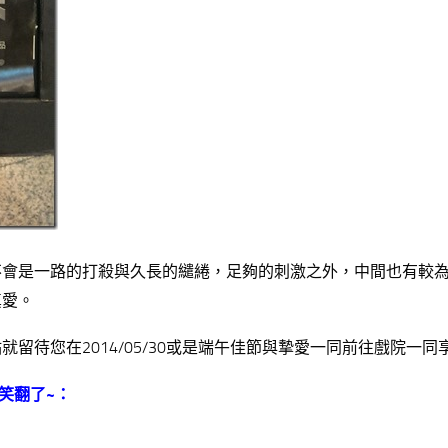
不會是一路的打殺與久長的繾綣，足夠的刺激之外，中間也有較
真愛。
待您在2014/05/30或是端午佳節與摯愛一同前往戲院一同
笑翻了~：