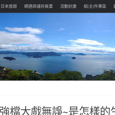
日本旅遊
網通與儲存裝置
活動好康
組(主)件專區
界強檔大戲無誤~是怎樣的