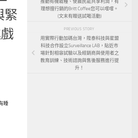
推動有機栽種、使農民能共享利潤，有
理想擅行銷的Britt Coffee您可以嚐嚐。
與緊
(文末有贈送試喝活動)
進戲
PREVIOUS STORY
用實際行動加碼台灣，陞泰科技與星盟
科技合作設立Surveillance LAB，貼近市
場針對相容試驗以及經銷商與使用者之
教育訓練、技術諮詢與售後服務進行提
升！
有睡