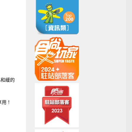
為和緩的
享用！