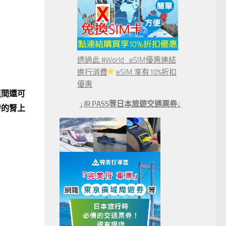
透過此 #World_eSIM優惠連結
進行消費
eSIM 享有10%折扣
優惠
道間還可
↓JR PASS等日本旅遊交通票券↓
發的腎上