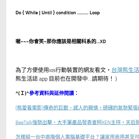
Do { While | Until } condition …
…
… Loop
喔~~~你會笑~那你應該是相關科系的…XD
為了方便使用ios行動裝置的網友看文，
台灣熊生活
熊生活誌 app 目前也在開發中…請期待！ )
^(
Ｉ)^
參考資料與延伸閱讀：
[熊愛看電影]傳奇的巨獸、感人的親情，磅礡的氣勢緊
BeeTalk強勢出擊，大手筆產品發表會阿KEN主持，天
怎樣組一台中高階個人電腦基礎平台？讓家用商用甚至可以支援電