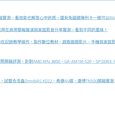
-SB3開箱實測，看效能也解答心中迷惑，還有免磁碟陣列卡一樣可以RA
合PTV3000應用在商用簡報展演與家庭影音分享實測，看到不同的風味！
立讓你在記錄教學操作、製作數位教材、錄取遊戲影片、手機與家庭
，針對AMD APU 3850、GA-AM1M-S2P、SP DDR3-1
合浩鑫OmniNAS KD22、希捷AV碟、康博TN500開箱實