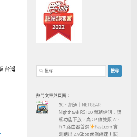
搜
版 台灣
尋
關
鍵
熱門文章與頁面︰
字:
3C‧網通｜NETGEAR
Nighthawk RS100 開箱評測：旗
艦功能下放，高 CP 值雙頻 Wi-
Fi 7 路由器首選
Fast.com 實
測跑出 2.4Gbps 超飆網速！(同
T