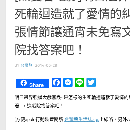
死輪迴造就了愛情的
張情節讓通宵未免寫
院找答案吧！
BY
台灣熊
·
2014-05-29
Facebook
Messenger
Line
Twitter
Share
明日邊界強檔大戲無誤~是怎樣的生死輪迴造就了愛情的
著…，進戲院找答案吧！
(方便apple行動裝置閱讀
台灣熊生活誌app
上線咯，另外An