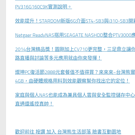
PV316G160C9K實測說明。
效能提升！STARDOM新版6G介面ST4-SB3與i310
Netgaer ReadyNAS搭用SEAGATE NASHDD整
2014台灣精品獎！圓剛加上CV710更完整，三足鼎
路直播與討論等多元應用就由你來發揮！
燦坤PC復活節2888元套餐值不值得買？來來來~台灣熊實際開箱評測
4GB，由硬體規格用料到效能觀察幫你找出它的定位！
家庭與個人NAS也能成為兼具個人雲與安全監控儲存中心，試整
直通還遙控真帥！
歡迎前往 按讚 加入 台灣熊生活部落 臉書互動園地