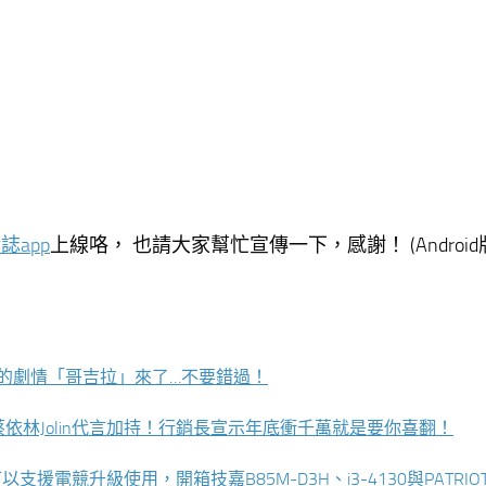
誌app
上線咯， 也請大家幫忙宣傳一下，感謝！ (Android
張的劇情「哥吉拉」來了…不要錯過！
后蔡依林Jolin代言加持！行銷長宣示年底衝千萬就是要你喜翻！
競升級使用，開箱技嘉B85M-D3H、i3-4130與PATRIO