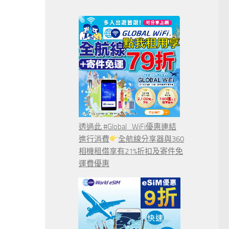
透過此 #Global_WiFi優惠連結
進行消費
全航線分享器與360
相機租借享有21%折扣及寄件免
運費優惠