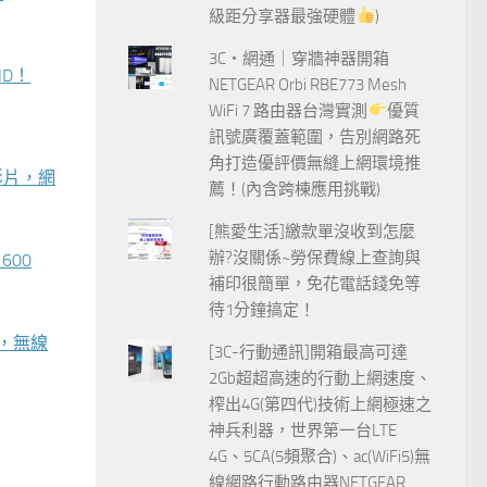
級距分享器最強硬體
)
3C‧網通｜穿牆神器開箱
ID！
NETGEAR Orbi RBE773 Mesh
WiFi 7 路由器台灣實測
優質
訊號廣覆蓋範圍，告別網路死
角打造優評價無縫上網環境推
影片，網
薦！(內含跨棟應用挑戰)
[熊愛生活]繳款單沒收到怎麼
辦?沒關係~勞保費線上查詢與
600
補印很簡單，免花電話錢免等
待1分鐘搞定！
測，無線
[3C-行動通訊]開箱最高可達
2Gb超超高速的行動上網速度、
榨出4G(第四代)技術上網極速之
神兵利器，世界第一台LTE
4G、5CA(5頻聚合)、ac(WiFi5)無
線網路行動路由器NETGEAR