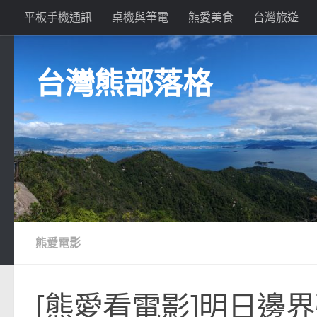
平板手機通訊
桌機與筆電
熊愛美食
台灣旅遊
Skip to content
台灣熊部落格
熊愛電影
[熊愛看電影]明日邊