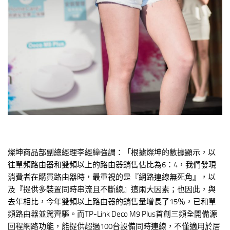
燦坤商品部副總經理李經緯強調：「根據燦坤的數據顯示，以
往單頻路由器和雙頻以上的路由器銷售佔比為6：4，我們發現
消費者在購買路由器時，最重視的是『網路連線無死角』，以
及『提供多裝置同時串流且不斷線』這兩大因素；也因此，與
去年相比，今年雙頻以上路由器的銷售量增長了15％，已和單
頻路由器並駕齊驅。而TP-Link Deco M9 Plus首創三頻全開備源
回程網路功能，能提供超過100台設備同時連線，不僅適用於居