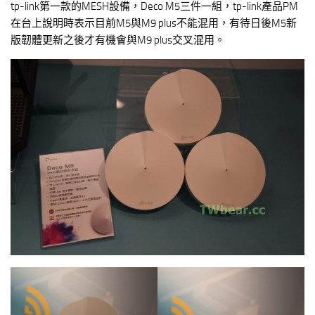
tp-link第一款的MESH設備，Deco M5三件一組，tp-link產品PM
在台上說明時表示目前M5與M9 plus不能混用，有待日後M5新
版韌體更新之後才有機會與M9 plus交叉混用。