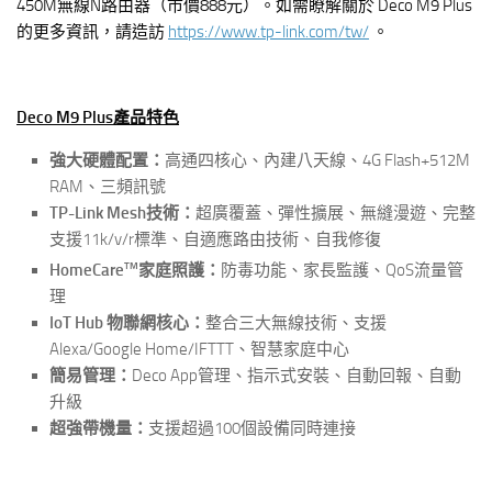
450M無線N路由器（市價888元）。如需瞭解關於 Deco M9 Plus
的更多資訊，請造訪
https://www.tp-link.com/tw/
。
Deco M9 Plus
產品特色
強大硬體配置：
高通四核心、內建八天線、4G Flash+512M
RAM、三頻訊號
TP-Link Mesh
技術：
超廣覆蓋、彈性擴展、無縫漫遊、完整
支援11k/v/r標準、自適應路由技術、自我修復
TM
HomeCare
家庭照護：
防毒功能、家長監護、QoS流量管
理
IoT Hub
物聯網核心：
整合三大無線技術、支援
Alexa/Google Home/IFTTT、智慧家庭中心
簡易管理：
Deco App管理、指示式安裝、自動回報、自動
升級
超強帶機量：
支援超過100個設備同時連接