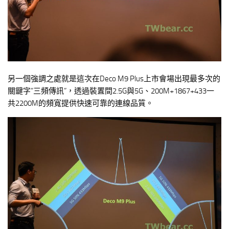
另一個強調之處就是這次在Deco M9 Plus上市會場出現最多次的
關鍵字”三頻傳訊”，透過裝置間2.5G與5G、200M+1867+433一
共2200M的頻寬提供快速可靠的連線品質。