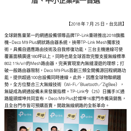
厝、中小企業唯一首選
【2018 年 7 月 25 日，台北訊】
全球銷售量第一的網通設備領導品牌TP-Link重磅推出2018旗艦
機–Deco M9 Plus網狀路由器系統，挾帶TP-Link Ｍesh獨家技
術，具備自適應路由技術及自我修復功能，三台主機連線可使
覆蓋面積廣達180坪以上，同時也是全球首款完整支援無線標準
802.11k/v/r的Mesh路由器，完美實現室內無縫漫遊的理想；打
破一般路由器限制，Deco M9 Plus首創三頻全開備源回程網路功
能，提供超過100台設備同時連線。此外，因應全球物聯網趨
勢，全方位整合三大無線技術（Wi-Fi／Bluetooth／ZigBee），
無疑成為網通設備未來發展指標。TP-Link今（25）日攜手3C通
路龍頭燦坤共同宣布，Deco M9 Plus於燦坤16家門市備貨銷售，
且全台門市皆可預購首賣，開啟無線網路的全新革命。