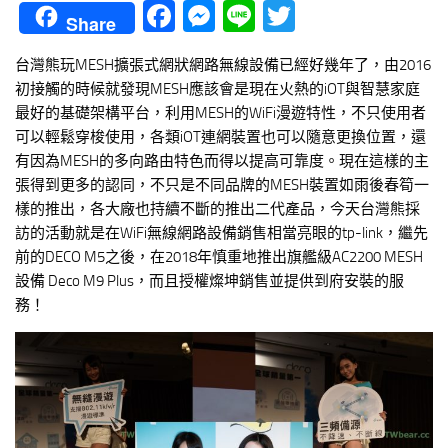
Facebook
Messenger
Line
Twitter
Share
台灣熊玩MESH擴張式網狀網路無線設備已經好幾年了，由2016
初接觸的時候就發現MESH應該會是現在火熱的iOT與智慧家庭
最好的基礎架構平台，利用MESH的WiFi漫遊特性，不只使用者
可以輕鬆穿梭使用，各類iOT連網裝置也可以隨意更換位置，還
有因為MESH的多向路由特色而得以提高可靠度。現在這樣的主
張得到更多的認同，不只是不同品牌的MESH裝置如雨後春筍一
樣的推出，各大廠也持續不斷的推出二代產品，今天台灣熊採
訪的活動就是在WiFi無線網路設備銷售相當亮眼的tp-link，繼先
前的DECO M5之後，在2018年慎重地推出旗艦級AC2200 MESH
設備 Deco M9 Plus，而且授權燦坤銷售並提供到府安裝的服
務！