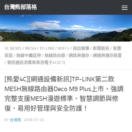
台灣熊部落格
Skip to content
3C NEWS
/
MESH
/
TP-LINK
/
WIFI 5
/
採訪報導
/
新聞新訊
/
智慧
家庭
/
無線中繼延伸
/
無線路由器
/
網路與儲存
/
網通與儲存裝置
/
資訊通訊消費與車用電子4C(ICT)
[熊愛4C][網通設備新訊]TP-LINK第二款
MESH無線路由器Deco M9 Plus上市，強調
完整支援MESH漫遊標準、智慧調節與修
復、易用好管理與安全防護！
BY
台灣熊
·
2018-07-26