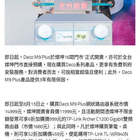
1
即日起，Deco M9 Plus於燦坤16間門市
正式開賣，亦可於全台
燦坤門市直接預購，現在購買Deco系列產品，更享有免費到府
安裝服務，對消費者而言，可說相當超值且便利；此外，Deco
M9 Plus產品提供3年有限保固。
即日起至8月13日止，購買Deco M9 Plus網狀路由器系統市價
14999元，燦坤開賣會員價11999元，且活動期間憑燦坤不限金
額發票可享6折加購價999元的TP-Link Archer C1200 Gigabit雙頻
路由器（市價1680元）；與此同時，凡於燦坤購買筆電、桌
機，則可享52折加購價459元，便能購得TP-Link TL-WR940N