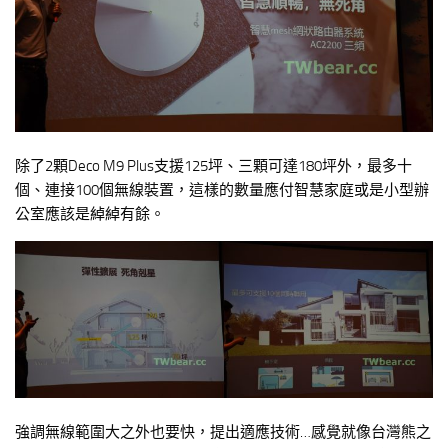
除了2顆Deco M9 Plus支援125坪、三顆可達180坪外，最多十
個、連接100個無線裝置，這樣的數量應付智慧家庭或是小型辦
公室應該是綽綽有餘。
強調無線範圍大之外也要快，提出適應技術…感覺就像台灣熊之