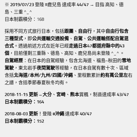
※
2019/07/23
登陸 #鹿兒島 達成率
44/47
→ 目指 高知、德
島、三重 ^_^
日本制霸積分：168
採用不同方式旅行日本，包括
跟團
、
自由行
，其中
自由行包含
三種型式
，即
公共運輸交通設備
、
自駕
、
公共運輸搭配自駕混
合式
。透過前述方式在近年已經
走過日本47都道府縣中的43
個
，目前僅剩三重縣、德島、高知、鹿兒島尚未登陸 ^_^ 。
自駕經歷
：在日本的自駕經驗，包含北海道、福島~秋田的
雪地
駕駛
，東北岩手
夜間駕駛
等經驗，在日本自駕有數十次、區域
含括
北海道/本州/九州/四國/沖繩
、里程數累計
約有萬公里左
右
之譜，含括季節春夏秋冬均有。
2018-11-15 更新→
大分
、
宮崎
、
熊本
賞楓，制县達成率
43/47
日本制霸積分：164
2018-08-03 更新
！登陸
#沖繩
達成率
40/47
日本制霸積分：152