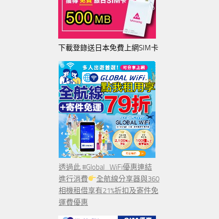
下載登錄送日本免費上網SIM卡
透過此 #Global_WiFi優惠連結
進行消費
全航線分享器與360
相機租借享有21%折扣及寄件免
運費優惠