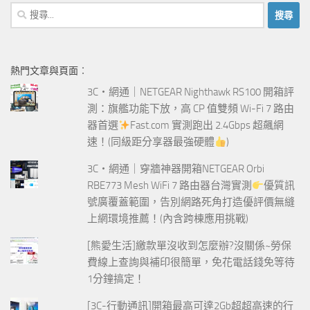
搜
尋
關
鍵
熱門文章與頁面︰
字:
3C‧網通｜NETGEAR Nighthawk RS100 開箱評
測：旗艦功能下放，高 CP 值雙頻 Wi-Fi 7 路由
器首選
Fast.com 實測跑出 2.4Gbps 超飆網
速！(同級距分享器最強硬體
)
3C‧網通｜穿牆神器開箱NETGEAR Orbi
RBE773 Mesh WiFi 7 路由器台灣實測
優質訊
號廣覆蓋範圍，告別網路死角打造優評價無縫
上網環境推薦！(內含跨棟應用挑戰)
[熊愛生活]繳款單沒收到怎麼辦?沒關係~勞保
費線上查詢與補印很簡單，免花電話錢免等待
1分鐘搞定！
[3C-行動通訊]開箱最高可達2Gb超超高速的行