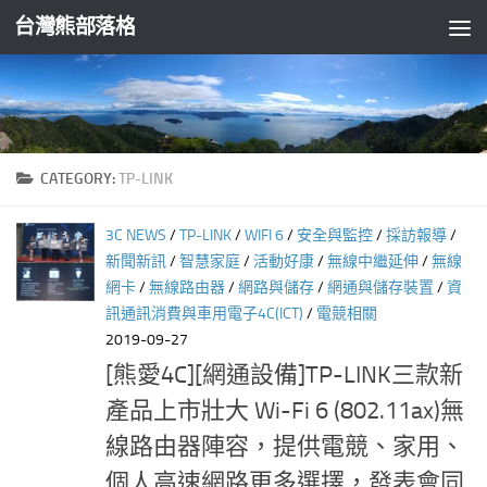
台灣熊部落格
Skip to content
CATEGORY:
TP-LINK
3C NEWS
/
TP-LINK
/
WIFI 6
/
安全與監控
/
採訪報導
/
新聞新訊
/
智慧家庭
/
活動好康
/
無線中繼延伸
/
無線
網卡
/
無線路由器
/
網路與儲存
/
網通與儲存裝置
/
資
訊通訊消費與車用電子4C(ICT)
/
電競相關
2019-09-27
[熊愛4C][網通設備]TP-LINK三款新
產品上市壯大 Wi-Fi 6 (802.11ax)無
線路由器陣容，提供電競、家用、
個人高速網路更多選擇，發表會同