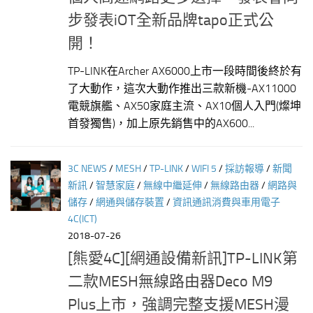
步發表iOT全新品牌tapo正式公
開！
TP-LINK在Archer AX6000上市一段時間後終於有
了大動作，這次大動作推出三款新機-AX11000
電競旗艦、AX50家庭主流、AX10個人入門(燦坤
首發獨售)，加上原先銷售中的AX600...
3C NEWS
/
MESH
/
TP-LINK
/
WIFI 5
/
採訪報導
/
新聞
新訊
/
智慧家庭
/
無線中繼延伸
/
無線路由器
/
網路與
儲存
/
網通與儲存裝置
/
資訊通訊消費與車用電子
4C(ICT)
2018-07-26
[熊愛4C][網通設備新訊]TP-LINK第
二款MESH無線路由器Deco M9
Plus上市，強調完整支援MESH漫