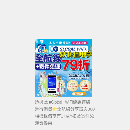
透過此 #Global_WiFi優惠連結
進行消費
全航線分享器與360
相機租借享有21%折扣及寄件免
運費優惠