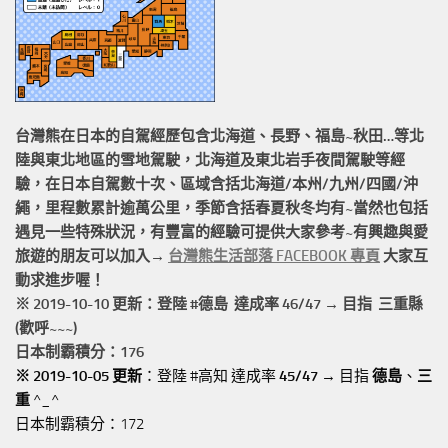
台灣熊在日本的
自駕經歷
包含北海道、長野、福島~秋田…等北
陸與東北地區的
雪地駕駛
，北海道及東北岩手
夜間駕駛
等經
驗，在日本自駕數十次、區域含括
北海道/本州/九州/四國/沖
繩，
里程數累計
逾萬公里
，季節含括春夏秋冬均有~當然也包括
遇見一些特殊狀況，有豐富的經驗可提供大家參考~有興趣與愛
旅遊的朋友可以加入→
台灣熊生活部落 FACEBOOK 專頁
大家互
動求進步喔！
※ 2019-10-10 更新：登陸 #
德島
達成率 46/47 → 目指 三重縣
(歡呼~~~)
日本制霸積分：176
※ 2019-10-05 更新
：登陸 #高知 達成率
45/47
→ 目指
德島
、
三
重
^_^
日本制霸積分：172