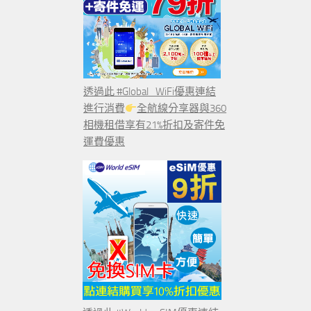
透過此 #Global_WiFi優惠連結
進行消費
全航線分享器與360
相機租借享有21%折扣及寄件免
運費優惠