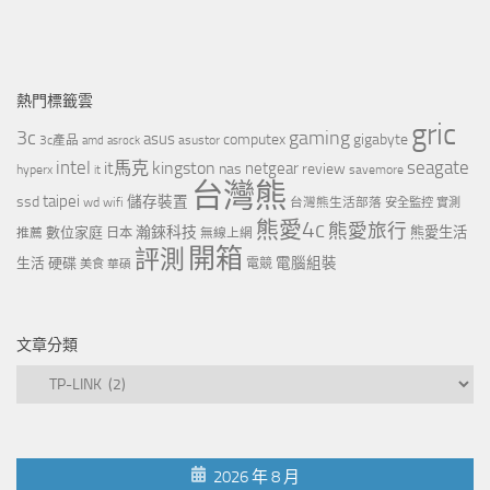
熱門標籤雲
gric
3c
gaming
asus
computex
gigabyte
asustor
3c產品
amd
asrock
intel
it馬克
kingston
seagate
netgear
nas
review
hyperx
savemore
it
台灣熊
taipei
ssd
儲存裝置
wd
wifi
台灣熊生活部落
安全監控
實測
熊愛4c
熊愛旅行
瀚錸科技
數位家庭
熊愛生活
推薦
日本
無線上網
開箱
評測
電腦組裝
生活
硬碟
電競
美食
華碩
文章分類
文
章
分
類
2026 年 8 月