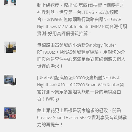
動上網速度、榨出4G(第四代)技術上網極速之
神兵利器，世界第一台LTE 4G、5CA(5頻聚
合)、ac(WiFi5)無線網路行動路由器NETGEAR
Nighthawk M2 Mobile Router(MR2100)台灣街頭
實測-好用高評價優質推薦！
無線路由器領域的小清新Synology Router
RT1900ac，挾NAS領域豐富經驗，用親切的介
面與內建套件中心來滿足你對無線網路與個人
儲存的需求！
[REVIEW]超高極速R9000夜鷹旗艦NETGEAR
Nighthawk X10—AD7200 Smart WiFi Router開
箱評測～集眾多旗艦功能於一身的無線路由
器！(WiGig)
錦上添花更上層樓是玩家追求的極致，開箱
Creative Sound Blaster SB-ZX實測享受音質與戰
力的再提升！