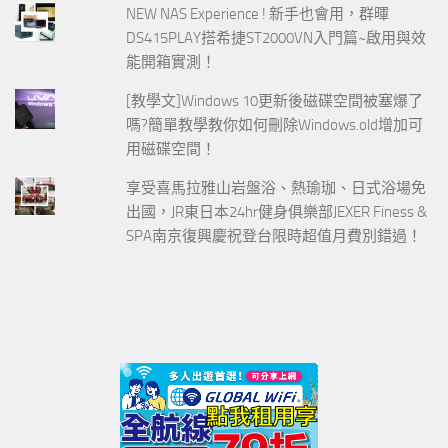
NEW NAS Experience ! 新手也會用，群暉
DS415PLAY搭希捷ST2000VN入門篇~啟用與效
能開箱實測！
[教學文]Windows 10更新後磁碟空間被塞爆了
嗎?簡單教學教你如何刪除Windows.old增加可
用磁碟空間！
享受喜馬拉雅山岩盤浴、熱瑜珈、日式浴場免
出國，JR東日本24hr健身俱樂部JEXER Finess &
SPA南京復興慶祝登台限時超值月費別錯過！