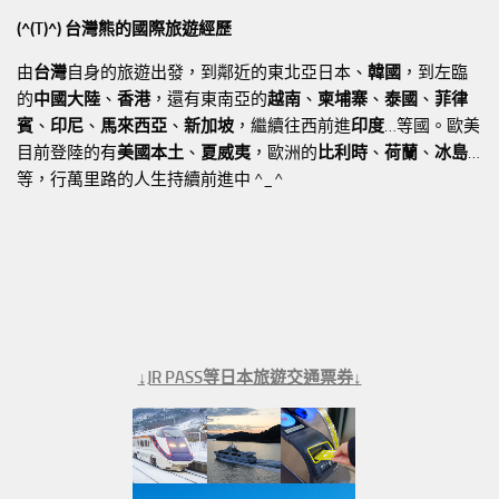
(^(T)^) 台灣熊的國際旅遊經歷
由
台灣
自身的旅遊出發，到鄰近的東北亞日本、
韓國
，到左臨
的
中國大陸
、
香港
，還有東南亞的
越南
、
柬埔寨
、
泰國
、
菲律
賓
、
印尼
、
馬來西亞
、
新加坡
，繼續往西前進
印度
…等國。歐美
目前登陸的有
美國本土
、
夏威夷
，歐洲的
比利時
、
荷蘭
、
冰島
…
等，行萬里路的人生持續前進中 ^_^
↓JR PASS等日本旅遊交通票券↓