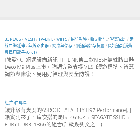
3C NEWS
/
MESH
/
TP-LINK
/
WIFI 5
/
採訪報導
/
新聞新訊
/
智慧家庭
/
無
線中繼延伸
/
無線路由器
/
網路與儲存
/
網通與儲存裝置
/
資訊通訊消費
與車用電子4C(ICT)
[熊愛4C][網通設備新訊]TP-LINK第二款MESH無線路由器
Deco M9 Plus上市，強調完整支援MESH漫遊標準、智慧
調節與修復、易用好管理與安全防護！
組(主)件專區
讓升級有爽度的ASROCK FATAL1TY H97 Performance開
箱實測來了，這次搭的是i5-4690K + SEAGATE SSHD +
FURY DDR3-1866的組合(升級系列文之一)