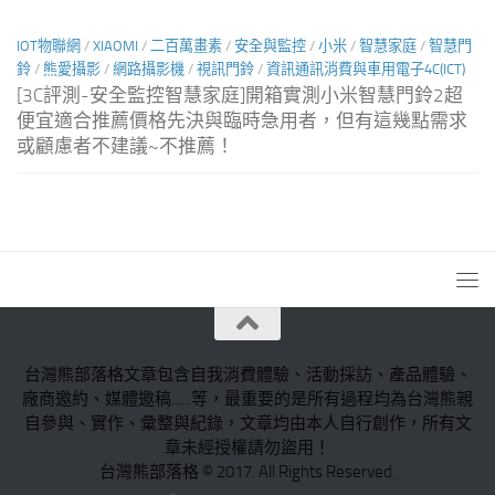
IOT物聯網
/
XIAOMI
/
二百萬畫素
/
安全與監控
/
小米
/
智慧家庭
/
智慧門
鈴
/
熊愛攝影
/
網路攝影機
/
視訊門鈴
/
資訊通訊消費與車用電子4C(ICT)
[3C評測-安全監控智慧家庭]開箱實測小米智慧門鈴2超
便宜適合推薦價格先決與臨時急用者，但有這幾點需求
或顧慮者不建議~不推薦！
台灣熊部落格文章包含自我消費體驗、活動採訪、產品體驗、
廠商邀約、媒體邀稿......等，最重要的是所有過程均為台灣熊親
自參與、實作、彙整與紀錄，文章均由本人自行創作，所有文
章未經授權請勿盜用！
台灣熊部落格 © 2017. All Rights Reserved.