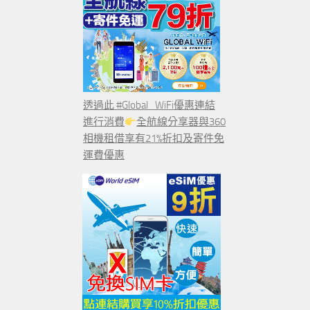
透過此 #Global_WiFi優惠連結
進行消費
全航線分享器與360
相機租借享有21%折扣及寄件免
運費優惠