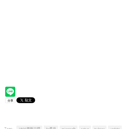
Tags:
1809更新災情
3c產品
microsoft
setup
twbear
update