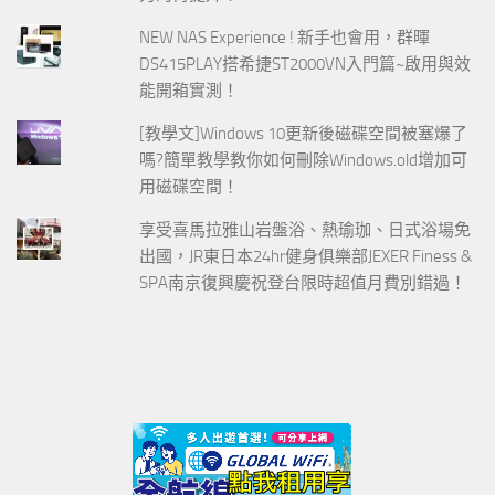
NEW NAS Experience ! 新手也會用，群暉
DS415PLAY搭希捷ST2000VN入門篇~啟用與效
能開箱實測！
[教學文]Windows 10更新後磁碟空間被塞爆了
嗎?簡單教學教你如何刪除Windows.old增加可
用磁碟空間！
享受喜馬拉雅山岩盤浴、熱瑜珈、日式浴場免
出國，JR東日本24hr健身俱樂部JEXER Finess &
SPA南京復興慶祝登台限時超值月費別錯過！