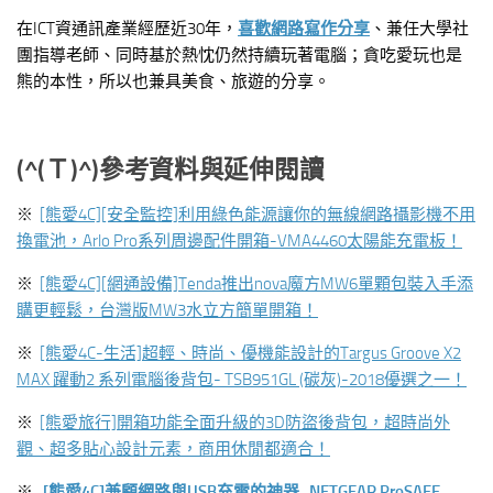
在ICT資通訊產業經歷近30年，
喜歡網路寫作分享
、兼任大學社
團指導老師、同時基於熱忱仍然持續玩著電腦；貪吃愛玩也是
熊的本性，所以也兼具美食、旅遊的分享。
(^(
Ｔ)^)參考資料與延伸閱讀
※
[熊愛4C][安全監控]利用綠色能源讓你的無線網路攝影機不用
換電池，Arlo Pro系列周邊配件開箱-VMA4460太陽能充電板！
※
[熊愛4C][網通設備]Tenda推出nova魔方MW6單顆包裝入手添
購更輕鬆，台灣版MW3水立方簡單開箱！
※
[熊愛4C-生活]超輕、時尚、優機能設計的Targus Groove X2
MAX 躍動2 系列電腦後背包- TSB951GL (碳灰)-2018優選之一！
※
[熊愛旅行]開箱功能全面升級的3D防盜後背包，超時尚外
觀、超多貼心設計元素，商用休閒都適合！
※
[熊愛4C]兼顧網路與USB充電的神器- NETGEAR ProSAFE