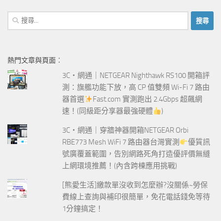
搜
尋
關
鍵
熱門文章與頁面︰
字:
3C‧網通｜NETGEAR Nighthawk RS100 開箱評
測：旗艦功能下放，高 CP 值雙頻 Wi-Fi 7 路由
器首選
Fast.com 實測跑出 2.4Gbps 超飆網
速！(同級距分享器最強硬體
)
3C‧網通｜穿牆神器開箱NETGEAR Orbi
RBE773 Mesh WiFi 7 路由器台灣實測
優質訊
號廣覆蓋範圍，告別網路死角打造優評價無縫
上網環境推薦！(內含跨棟應用挑戰)
[熊愛生活]繳款單沒收到怎麼辦?沒關係~勞保
費線上查詢與補印很簡單，免花電話錢免等待
1分鐘搞定！