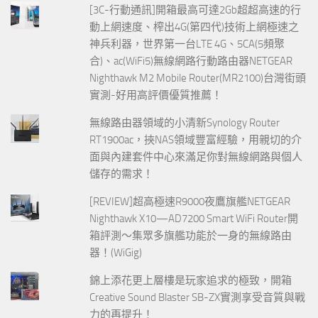
[3C-行動通訊]開箱最高可達2Gb超超高速的行
動上網速度、榨出4G(第四代)技術上網極速之
神兵利器，世界第一台LTE 4G、5CA(5頻聚
合)、ac(WiFi5)無線網路行動路由器NETGEAR
Nighthawk M2 Mobile Router(MR2100)台灣街頭
實測-好用高評價優質推薦！
無線路由器領域的小清新Synology Router
RT1900ac，挾NAS領域豐富經驗，用親切的介
面與內建套件中心來滿足你對無線網路與個人
儲存的需求！
[REVIEW]超高極速R9000夜鷹旗艦NETGEAR
Nighthawk X10—AD7200 Smart WiFi Router開
箱評測～集眾多旗艦功能於一身的無線路由
器！(WiGig)
錦上添花更上層樓是玩家追求的極致，開箱
Creative Sound Blaster SB-ZX實測享受音質與戰
力的再提升！