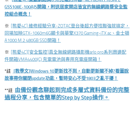
GSS108E-100AJS開箱，附送居家開店皆宜的無線網路暨安全監
控組合概念！
※
[熊愛4C] 維修經驗分享-ZOTAC登台後超方便找聯強就搞定，
同場加映GTX-1060m6G顯卡與華擎X370 Gaming-iTX ac、金士頓
A1000 M.2 480GB SSD開箱！
※
[熊愛4C][安全監控]真全無線網路攝影機arlo pro系列周邊配
件開箱VMA4400(C) 充電電池與專用充電座開箱！
*註
[教學文]Windows 10更新找不到，自動更新關不掉?看圖說
故事帶你關閉update功能，暫時安心不受1803之亂干擾！
由備份觀念聊起到完成多層式資料備份的完整
**註
過程分享，包含簡單的Step by Step操作。