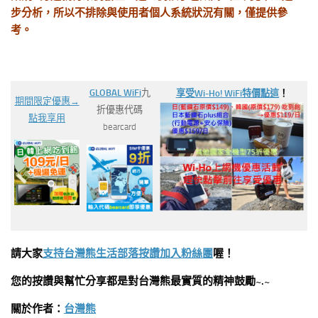
步分析，所以不排除與使用者個人系統狀況有關，僅提供參
考。
GLOBAL WiFi
九
享受Wi-Ho! WiFi特價
點這
！
期間限定優惠→
折優惠代碼
點我享用
bearcard
請大家
支持台灣熊生活部落按讚加入粉絲團
喔！
您的按讚與幫忙分享都是對台灣熊最實質的精神鼓勵~.~
關於作者：
台灣熊