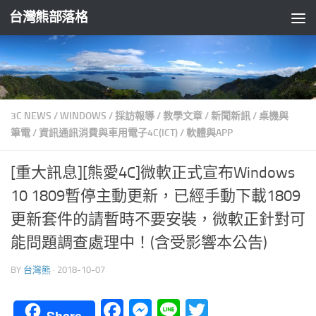
台灣熊部落格
Skip to content
3C NEWS
/
WINDOWS
/
採訪報導
/
教學文章
/
新聞新訊
/
桌機與
筆電
/
資訊通訊消費與車用電子4C(ICT)
/
軟體與APP
[重大訊息][熊愛4C]微軟正式宣布Windows
10 1809暫停主動更新，已經手動下載1809
更新套件的請暫時不要安裝，微軟正針對可
能問題調查處理中！(含受影響本公告)
BY
台灣熊
·
2018-10-07
Facebook
Messenger
Line
Twitter