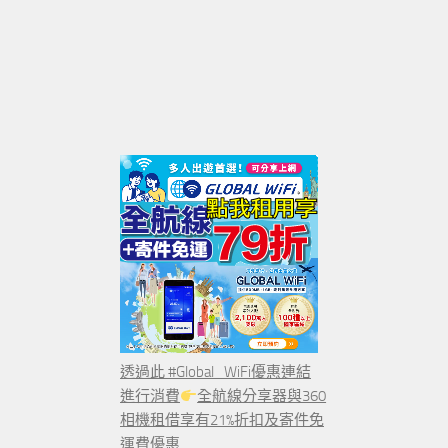
透過此 #Global_WiFi優惠連結
進行消費
全航線分享器與360
相機租借享有21%折扣及寄件免
運費優惠