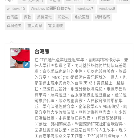
windows10
Windows10關閉自動更新
windows7
windows8
台灣熊
微軟
桌機筆電
熊愛4c
系統更新
網路觀察
資料遺失
重大消息
電腦組裝
台灣熊
在ICT資通訊產業經歷近30年，喜歡網路寫作分享、兼
任大學社團指導老師、同時基於熱忱仍然持續玩著電
腦；貪吃愛玩也是熊的本性，所以也兼具美食、旅遊
的分享。 Mark ( gric )是遊盪在資訊領域的一個人，也
是愛遊山玩水與貪吃的台灣(黑)熊！資訊路上一路耕
耘，歷經程式設計、系統分析軟體洗禮，走過零售消
費市場、展場經歷、客服維護技術經歷豐富，產品經
銷推廣代理、網路規劃實戰、人員教育訓練累積集
成。學府演講經驗分享、企業教學3c/iT知識傳授，網
聚分享與大型論壇演講，歷經滄傷經歷豐富。年少輕
狂活躍社團、走過軍旅任過教官，iT經營篳路藍縷、
3C盛世一路相隨成長，學識深造研究社群自我提昇、
回饋社會網路執筆，這就是台灣熊的人生故事。現今
主要志業為網路文字工作者、iT/3C測試評鑑玩家、大