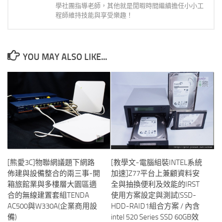
學社團指導老師，其他就是閒暇時間繼續擔任小小工
程師維持技能與享受樂趣！
YOU MAY ALSO LIKE...
[熊愛3C]物聯網議題下網路
[教學文-電腦組裝INTEL系統
佈建與設備整合的兩三事-開
加速]Z77平台上兼顧資料安
箱旅館業與多樓層大園區適
全與抽換便利及效能的IRST
合的無線建置套組TENDA
使用方案設定與測試(SSD-
AC500與W330A(企業商用設
HDD-RAID1組合方案 / 內含
備)
intel 520 Series SSD 60GB效