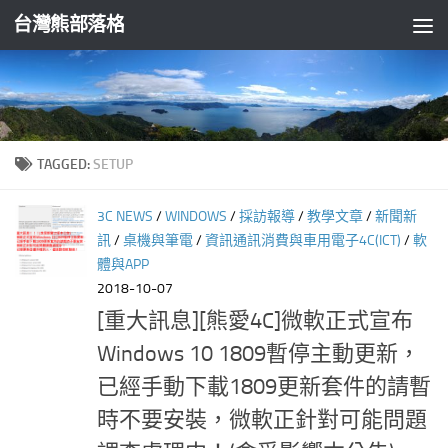
台灣熊部落格
Skip to content
TAGGED:
SETUP
3C NEWS
/
WINDOWS
/
採訪報導
/
教學文章
/
新聞新
訊
/
桌機與筆電
/
資訊通訊消費與車用電子4C(ICT)
/
軟
體與APP
2018-10-07
[重大訊息][熊愛4C]微軟正式宣布
Windows 10 1809暫停主動更新，
已經手動下載1809更新套件的請暫
時不要安裝，微軟正針對可能問題