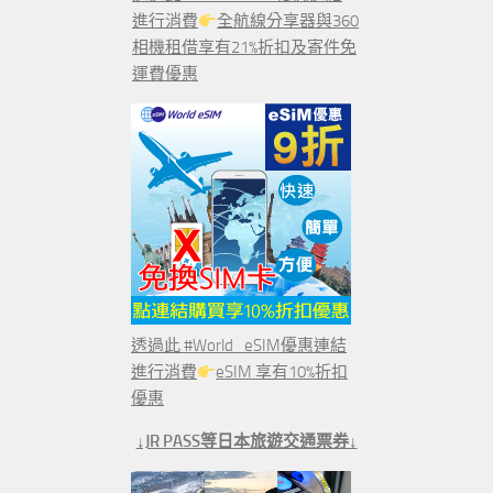
進行消費
全航線分享器與360
相機租借享有21%折扣及寄件免
運費優惠
透過此 #World_eSIM優惠連結
進行消費
eSIM 享有10%折扣
優惠
↓JR PASS等日本旅遊交通票券↓