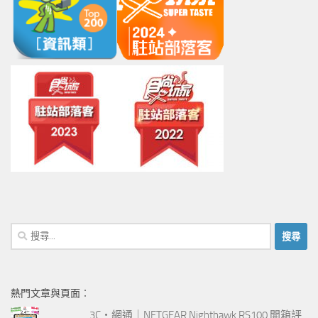
搜
尋
關
鍵
熱門文章與頁面︰
字:
3C‧網通｜NETGEAR Nighthawk RS100 開箱評