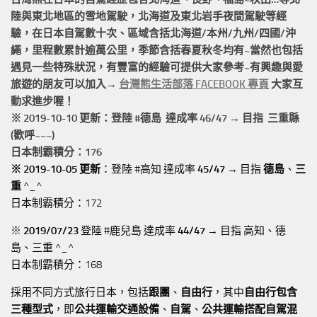
陸與東北地區的
雪地駕駛
，北海道及東北岩手
夜間駕駛
等經
驗，在日本自駕數十次、區域含括
北海道/本州/九州/四國/沖
繩，
里程數累計
逾萬公里
，季節含括春夏秋冬均有~當然也包括
遇見一些特殊狀況，有豐富的經驗可提供大家參考~有興趣與愛
旅遊的朋友可以加入→
台灣熊生活部落 FACEBOOK 專頁
大家互
動求進步喔！
※ 2019-10-10 更新：登陸 #
德島
達成率 46/47 → 目指 三重縣
(歡呼~~~)
日本制霸積分：176
※ 2019-10-05 更新
：登陸 #高知 達成率
45/47
→ 目指
德島
、
三
重
^_^
日本制霸積分：172
※
2019/07/23
登陸 #鹿兒島 達成率
44/47
→ 目指 高知、德
島、三重 ^_^
日本制霸積分：168
採用不同方式旅行日本，包括
跟團
、
自由行
，其中
自由行包含
三種型式
，即
公共運輸交通設備
、
自駕
、
公共運輸搭配自駕混