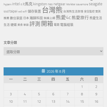
intel
it馬克
kingston
seagate
netgear
nas
review
hyperx
savemore
it
台灣熊
taipei
ssd
儲存裝置
wd
wifi
台灣熊生活部落
安全監控
實測
熊愛4c
熊愛旅行
瀚錸科技
數位家庭
熊愛生活
推薦
日本
無線上網
開箱
評測
電腦組裝
生活
硬碟
電競
美食
華碩
文章分類
文
章
分
類
2026 年 8 月
一
二
三
四
五
六
日
1
2
3
4
5
6
7
8
9
10
11
12
13
14
15
16