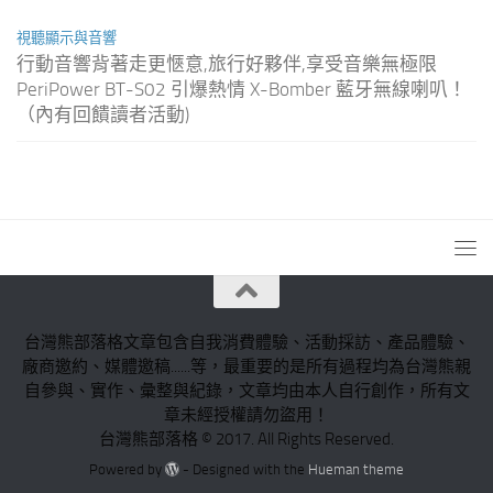
視聽顯示與音響
行動音響背著走更愜意,旅行好夥伴,享受音樂無極限
PeriPower BT-S02 引爆熱情 X-Bomber 藍牙無線喇叭！
（內有回饋讀者活動)
台灣熊部落格文章包含自我消費體驗、活動採訪、產品體驗、
廠商邀約、媒體邀稿......等，最重要的是所有過程均為台灣熊親
自參與、實作、彙整與紀錄，文章均由本人自行創作，所有文
章未經授權請勿盜用！
台灣熊部落格 © 2017. All Rights Reserved.
Powered by
- Designed with the
Hueman theme