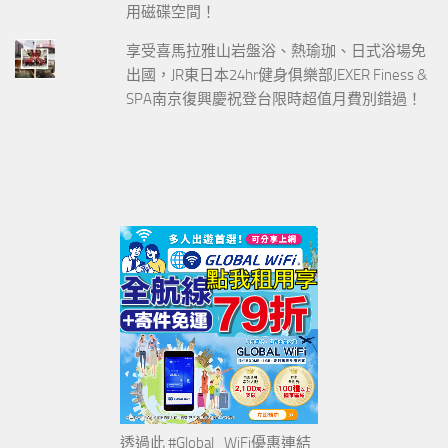
用磁碟空間！
享受喜馬拉雅山岩盤浴、熱瑜珈、日式浴場免
出國，JR東日本24hr健身俱樂部JEXER Finess &
SPA南京復興慶祝登台限時超值月費別錯過！
透過此 #Global_WiFi優惠連結