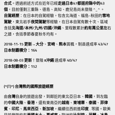
合式
。透過前述方式在近年已經
走過日本47都道府縣中的43
個
，目前僅剩三重縣、德島、高知、鹿兒島尚未登陸 ^_^ 。
自駕經歷
：在日本的自駕經驗，包含北海道、福島~秋田的
雪地
駕駛
，東北岩手
夜間駕駛
等經驗，在日本自駕有數十次、區域
含括
北海道/本州/九州/四國/沖繩
、里程數累計
約有萬公里左
右
之譜，含括季節春夏秋冬均有。
2018-11-15 更新→
大分
、
宮崎
、
熊本
賞楓，制县達成率
43/47
日本制霸積分：164
2018-08-03 更新
！登陸
#沖繩
達成率
40/47
日本制霸積分：152
(^(T)^) 台灣熊的國際旅遊經歷
由
台灣
自身的旅遊出發，到鄰近的東北亞日本、
韓國
，到左臨
的
中國大陸
、
香港
，還有東南亞的
越南
、
柬埔寨
、
泰國
、
菲律
賓
、
印尼
、
馬來西亞
、
新加坡
，繼續往西前進
印度
…等國。歐美
目前登陸的有
美國本土
、
夏威夷
，歐洲的
比利時
、
荷蘭
、
冰島
…