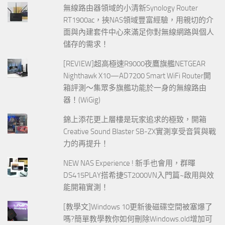
無線路由器領域的小清新Synology Router
RT1900ac，挾NAS領域豐富經驗，用親切的介
面與內建套件中心來滿足你對無線網路與個人
儲存的需求！
[REVIEW]超高極速R9000夜鷹旗艦NETGEAR
Nighthawk X10—AD7200 Smart WiFi Router開
箱評測～集眾多旗艦功能於一身的無線路由
器！(WiGig)
錦上添花更上層樓是玩家追求的極致，開箱
Creative Sound Blaster SB-ZX實測享受音質與戰
力的再提升！
NEW NAS Experience ! 新手也會用，群暉
DS415PLAY搭希捷ST2000VN入門篇~啟用與效
能開箱實測！
[教學文]Windows 10更新後磁碟空間被塞爆了
嗎?簡單教學教你如何刪除Windows.old增加可