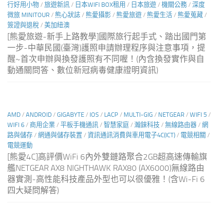
行好用小物
/
旅遊新訊
/
日本WIFI BOX租用
/
日本旅遊
/
機關公務
/
深度
微旅 MINITOUR
/
熊心狀誌
/
熊愛攝影
/
熊愛旅遊
/
熊愛生活
/
熊愛蒐藏
/
簽證與退稅
/
美加紐澳
[熊愛旅遊-新手上路教學]國際旅行起手式、踏出國門第
一步-中華民國(臺灣)護照申請辦理程序與注意事項，提
醒~首次申辦與換發護照有不同喔！(內含換發實作與自
動通關問答、數位新冠病毒健康證明資訊)
AMD
/
ANDROID
/
GIGABYTE
/
IOS
/
LACP
/
MULTI-GIG
/
NETGEAR
/
WIFI 5
/
WIFI 6
/
商用企業
/
平板手機通訊
/
智慧家庭
/
瀚錸科技
/
無線路由器
/
網
路與儲存
/
網通與儲存裝置
/
資訊通訊消費與車用電子4C(ICT)
/
電競相關
/
電競運動
[熊愛4C]高評價WiFi 6內外雙鏈路聚合2GB超高速傳輸旗
艦NETGEAR AX8 NIGHTHAWK RAX80 (AX6000)無線路由
器實測-高性能科技產品外型也可以很優雅！(含Wi-Fi 6
四大疑問解答)