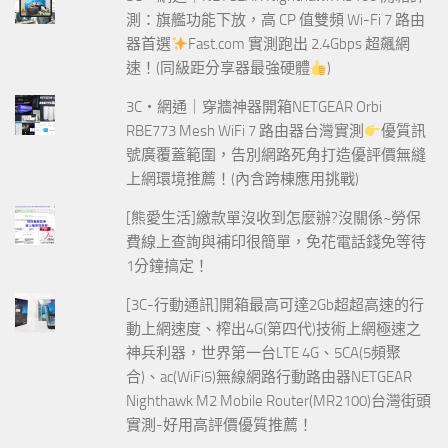
測：旗艦功能下放，高 CP 值雙頻 Wi-Fi 7 路由
器首選
Fast.com 實測跑出 2.4Gbps 超飆網
速！(同級距分享器最強硬體
)
3C‧網通｜穿牆神器開箱NETGEAR Orbi
RBE773 Mesh WiFi 7 路由器台灣實測
優質訊
號廣覆蓋範圍，告別網路死角打造優評價無縫
上網環境推薦！(內含跨棟應用挑戰)
[熊愛生活]繳款單沒收到怎麼辦?沒關係~勞保
費線上查詢與補印很簡單，免花電話錢免等待
1分鐘搞定！
[3C-行動通訊]開箱最高可達2Gb超超高速的行
動上網速度、榨出4G(第四代)技術上網極速之
神兵利器，世界第一台LTE 4G、5CA(5頻聚
合)、ac(WiFi5)無線網路行動路由器NETGEAR
Nighthawk M2 Mobile Router(MR2100)台灣街頭
實測-好用高評價優質推薦！