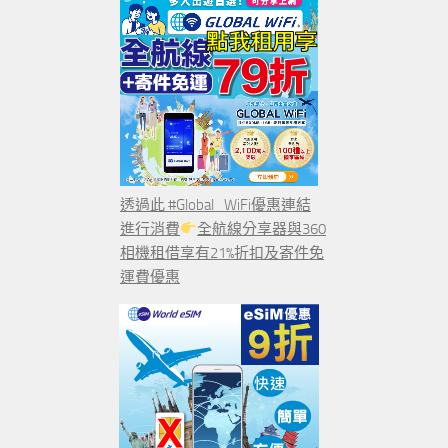
透過此 #Global_WiFi優惠連結
進行消費
全航線分享器與360
相機租借享有21%折扣及寄件免
運費優惠