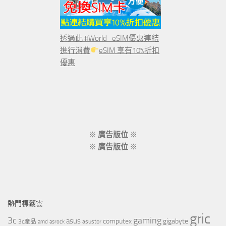
透過此 #World_eSIM優惠連結
進行消費
eSIM 享有10%折扣
優惠
※
廣告版位
※
※
廣告版位
※
熱門標籤雲
gric
3c
gaming
asus
computex
gigabyte
asustor
3c產品
amd
asrock