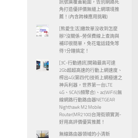
訊號廣覆蓋範圍，告別網路死
角打造優評價無縫上網環境推
薦！(內含跨棟應用挑戰)
[熊愛生活]繳款單沒收到怎麼
辦?沒關係~勞保費線上查詢與
補印很簡單，免花電話錢免等
待1分鐘搞定！
[3C-行動通訊]開箱最高可達
2Gb超超高速的行動上網速度、
榨出4G(第四代)技術上網極速之
神兵利器，世界第一台LTE
4G、5CA(5頻聚合)、ac(WiFi5)無
線網路行動路由器NETGEAR
Nighthawk M2 Mobile
Router(MR2100)台灣街頭實測-
好用高評價優質推薦！
無線路由器領域的小清新