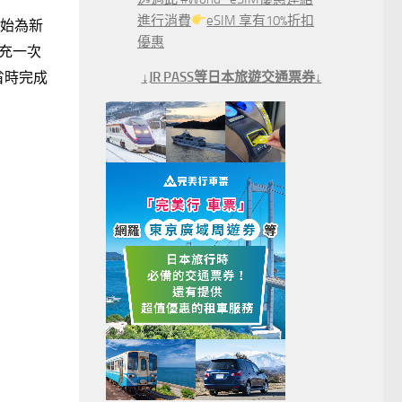
進行消費
eSIM 享有10%折扣
開始為新
優惠
盤充一次
↓JR PASS等日本旅遊交通票券↓
省時完成
！