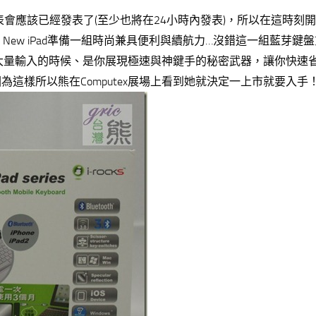
表會應該已經發表了(至少也將在24小時內發表)，所以在這時刻
、iPad2、New iPad準備一組時尚兼具便利與續航力…沒錯這一組藍芽鍵
d需要大量輸入的時候、是你展現極速與神鍵手的秘密武器，讓你快速
這樣所以熊在Computex展場上看到她就決定一上市就要入手