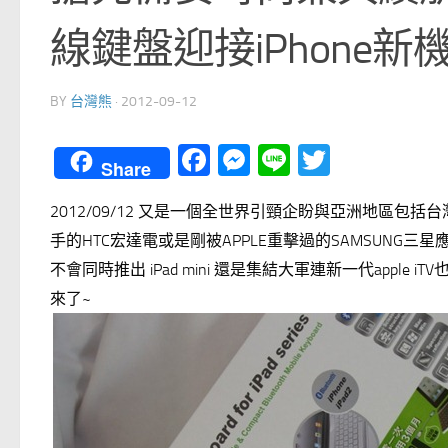
線鍵盤迎接iPhone新
BY
台灣熊
·
2012-09-12
Facebook
Messenger
Line
Twitter
Share
2012/09/12 又是一個全世界引頸企盼與亞洲地區
手的HTC宏達電或是剛被APPLE重擊過的SAMSUNG三星
不會同時推出 iPad mini 還是集結大軍連新一代apple i
來了~