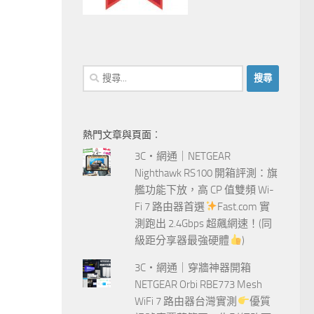
搜
尋
關
鍵
熱門文章與頁面︰
字:
3C‧網通｜NETGEAR
Nighthawk RS100 開箱評測：旗
艦功能下放，高 CP 值雙頻 Wi-
Fi 7 路由器首選
Fast.com 實
測跑出 2.4Gbps 超飆網速！(同
級距分享器最強硬體
)
3C‧網通｜穿牆神器開箱
NETGEAR Orbi RBE773 Mesh
WiFi 7 路由器台灣實測
優質