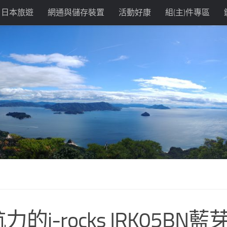
日本旅遊
網通與儲存裝置
活動好康
組(主)件專區
-rocks IRK05BN藍