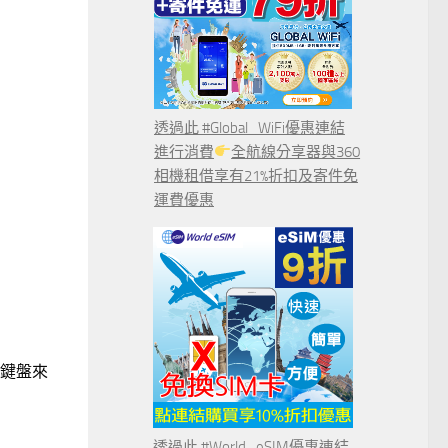
透過此 #Global_WiFi優惠連結
進行消費
全航線分享器與360
相機租借享有21%折扣及寄件免
運費優惠
線鍵盤來
透過此 #World_eSIM優惠連結