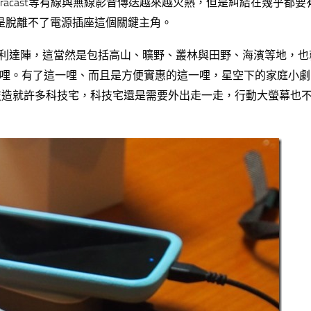
iracast等有線與無線影音傳送越來越火熱，但是糾結在幾乎都
還是脫離不了電源插座這個關鍵主角。
利達陣，這當然是包括高山、曠野、叢林與田野、海濱等地，也
一哩。
有了這一哩、而且是方便實惠的這一哩，星空下的家庭小劇
技造就許多科技宅，科技宅還是需要外出走一走，行動大螢幕也