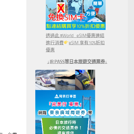
透過此 #World_eSIM優惠連結
進行消費
eSIM 享有10%折扣
優惠
↓JR PASS等日本旅遊交通票券↓