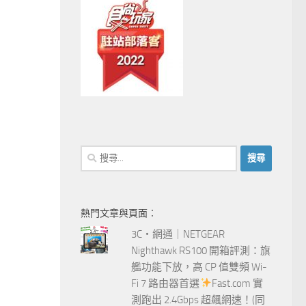
搜
尋
關
鍵
熱門文章與頁面︰
字:
3C‧網通｜NETGEAR
Nighthawk RS100 開箱評測：旗
艦功能下放，高 CP 值雙頻 Wi-
Fi 7 路由器首選
Fast.com 實
測跑出 2.4Gbps 超飆網速！(同