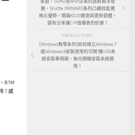
家庭、SOHO及中小企業的族群需求發
展，Shuttle OMNiNAS系列凸顯效能價
格比優勢，開箱KD20實測與更新韌體，
還有分享讓C/P值爆表的好康！
PREVIOUS STORY
[Windows教學系列]如何建立Windows 7
或Windows 8安裝使用的可開 機USB系
統安裝專用碟，無光碟機安裝系統適
用！
、B1M
期待！感