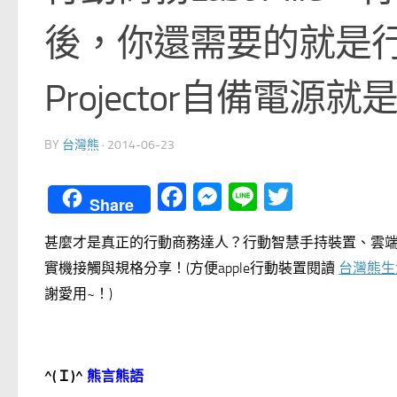
後，你還需要的就是行
Projector自備電
BY
台灣熊
·
2014-06-23
Facebook
Messenger
Line
Twitter
Share
甚麼才是真正的行動商務達人？行動智慧手持裝置、雲端…之後，
實機接觸與規格分享！(方便apple行動裝置閱讀
台灣熊生
謝愛用~！)
^(
Ｉ)^
熊言熊語