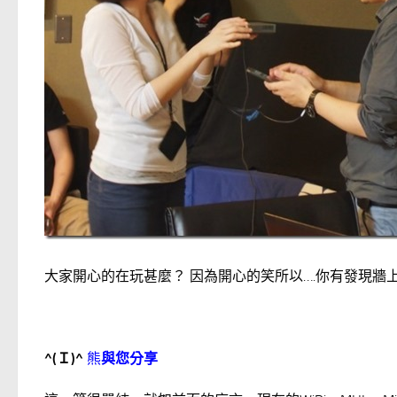
大家開心的在玩甚麼？ 因為開心的笑所以….你有發現牆
^(
Ｉ
)^
熊
與您分享