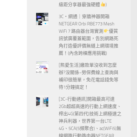
級距分享器最強硬體
)
3C‧網通｜穿牆神器開箱
NETGEAR Orbi RBE773 Mesh
WiFi 7 路由器台灣實測
優質
訊號廣覆蓋範圍，告別網路死
角打造優評價無縫上網環境推
薦！(內含跨棟應用挑戰)
[熊愛生活]繳款單沒收到怎麼
辦?沒關係~勞保費線上查詢與
補印很簡單，免花電話錢免等
待1分鐘搞定！
[3C-行動通訊]開箱最高可達
2Gb超超高速的行動上網速度、
榨出4G(第四代)技術上網極速之
神兵利器，世界第一台LTE
4G、5CA(5頻聚合)、ac(WiFi5)無
線網路行動路由器NETGEAR