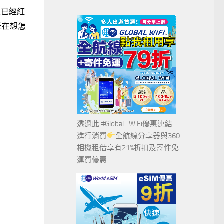
置已經紅
正在想怎
透過此 #Global_WiFi優惠連結
進行消費
全航線分享器與360
相機租借享有21%折扣及寄件免
運費優惠