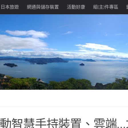
日本旅遊
網通與儲存裝置
活動好康
組(主)件專區
e，行動智慧手持裝置、雲端…