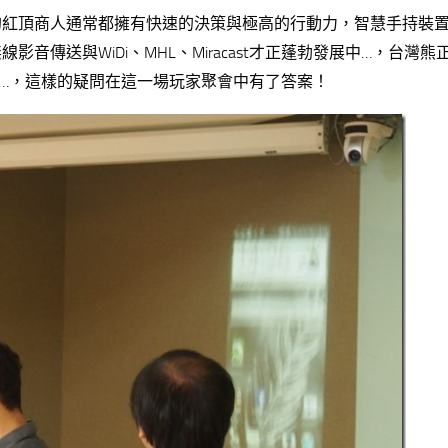
的紅頂商人通常都擁有快速的決策與極高的行動力，智慧手持裝
傳送與WiDi、MHL、Miracast才正蓬勃發展中…，台灣熊
影…，這樣的疑問在這一場玩家聚會中有了答案！