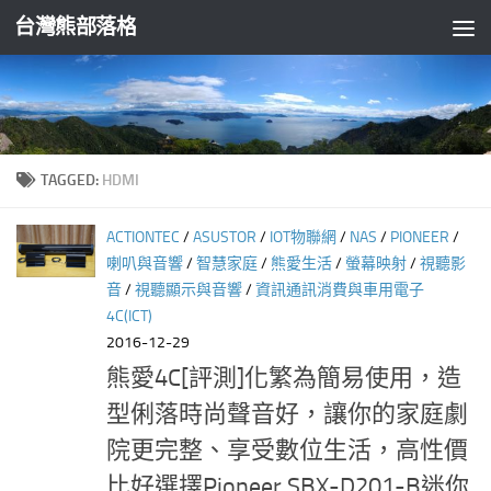
台灣熊部落格
Skip to content
TAGGED:
HDMI
ACTIONTEC
/
ASUSTOR
/
IOT物聯網
/
NAS
/
PIONEER
/
喇叭與音響
/
智慧家庭
/
熊愛生活
/
螢幕映射
/
視聽影
音
/
視聽顯示與音響
/
資訊通訊消費與車用電子
4C(ICT)
2016-12-29
熊愛4C[評測]化繁為簡易使用，造
型俐落時尚聲音好，讓你的家庭劇
院更完整、享受數位生活，高性價
比好選擇Pioneer SBX-D201-B迷你