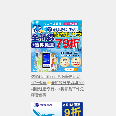
透過此 #Global_WiFi優惠連結
進行消費
全航線分享器與360
相機租借享有21%折扣及寄件免
運費優惠