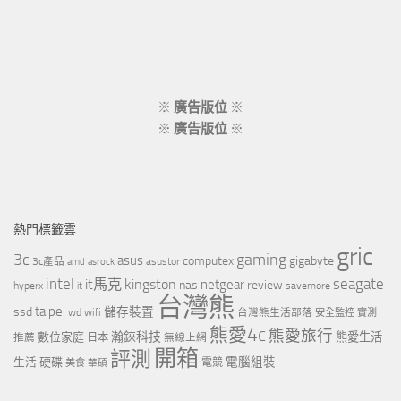
※
廣告版位
※
※
廣告版位
※
熱門標籤雲
gric
3c
gaming
asus
computex
gigabyte
asustor
3c產品
amd
asrock
intel
it馬克
kingston
seagate
netgear
nas
review
hyperx
savemore
it
台灣熊
taipei
ssd
儲存裝置
wd
wifi
台灣熊生活部落
安全監控
實測
熊愛4c
熊愛旅行
瀚錸科技
數位家庭
熊愛生活
推薦
日本
無線上網
開箱
評測
電腦組裝
生活
硬碟
電競
美食
華碩