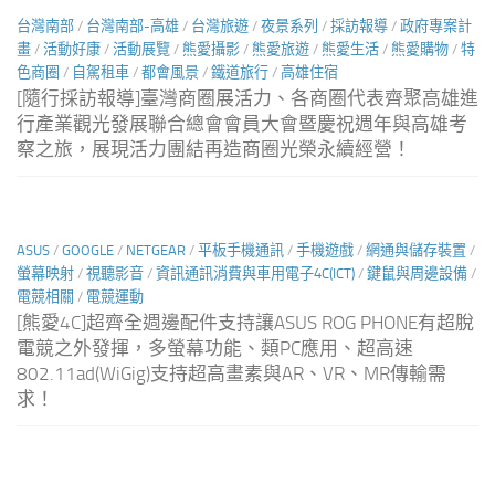
台灣南部
/
台灣南部-高雄
/
台灣旅遊
/
夜景系列
/
採訪報導
/
政府專案計
畫
/
活動好康
/
活動展覽
/
熊愛攝影
/
熊愛旅遊
/
熊愛生活
/
熊愛購物
/
特
色商圈
/
自駕租車
/
都會風景
/
鐵道旅行
/
高雄住宿
[隨行採訪報導]臺灣商圈展活力、各商圈代表齊聚高雄進
行產業觀光發展聯合總會會員大會暨慶祝週年與高雄考
察之旅，展現活力團結再造商圈光榮永續經營！
ASUS
/
GOOGLE
/
NETGEAR
/
平板手機通訊
/
手機遊戲
/
網通與儲存裝置
/
螢幕映射
/
視聽影音
/
資訊通訊消費與車用電子4C(ICT)
/
鍵鼠與周邊設備
/
電競相關
/
電競運動
[熊愛4C]超齊全週邊配件支持讓ASUS ROG PHONE有超脫
電競之外發揮，多螢幕功能、類PC應用、超高速
802.11ad(WiGig)支持超高畫素與AR、VR、MR傳輸需
求！