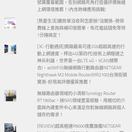
號廣覆蓋範圍，告別網路死角打造優評價無縫
上網環境推薦！(內含跨棟應用挑戰)
[熊愛生活]繳款單沒收到怎麼辦?沒關係~勞保
費線上查詢與補印很簡單，免花電話錢免等待
1分鐘搞定！
[3C-行動通訊]開箱最高可達2Gb超超高速的行
動上網速度、榨出4G(第四代)技術上網極速之
神兵利器，世界第一台LTE 4G、5CA(5頻聚
合)、ac(WiFi5)無線網路行動路由器NETGEAR
Nighthawk M2 Mobile Router(MR2100)台灣街頭
實測-好用高評價優質推薦！
無線路由器領域的小清新Synology Router
RT1900ac，挾NAS領域豐富經驗，用親切的介
面與內建套件中心來滿足你對無線網路與個人
儲存的需求！
[REVIEW]超高極速R9000夜鷹旗艦NETGEAR