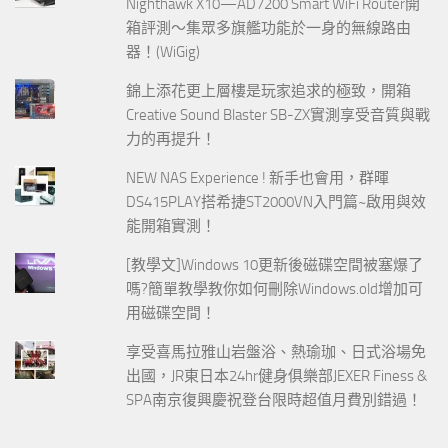
Nighthawk X10—AD7200 Smart WiFi Router開
箱評測～集眾多旗艦功能於一身的無線路由
器！(WiGig)
錦上添花更上層樓是玩家追求的極致，開箱
Creative Sound Blaster SB-ZX實測享受音質與戰
力的再提升！
NEW NAS Experience ! 新手也會用，群暉
DS415PLAY搭希捷ST2000VN入門篇~啟用與效
能開箱實測！
[教學文]Windows 10更新後磁碟空間被塞爆了
嗎?簡單教學教你如何刪除Windows.old增加可
用磁碟空間！
享受喜馬拉雅山岩盤浴、熱瑜珈、日式浴場免
出國，JR東日本24hr健身俱樂部JEXER Finess &
SPA南京復興慶祝登台限時超值月費別錯過！