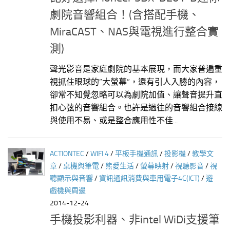
劇院音響組合！(含搭配手機、
MiraCAST、NAS與電視進行整合實
測)
聲光影音是家庭劇院的基本展現，而大家普遍重
視抓住眼球的”大螢幕”，還有引人入勝的內容，
卻常不知覺忽略可以為劇院加值、讓聲音提升直
扣心弦的音響組合。也許是過往的音響組合接線
與使用不易、或是整合應用性不佳...
ACTIONTEC
/
WIFI 4
/
平板手機通訊
/
投影機
/
教學文
章
/
桌機與筆電
/
熊愛生活
/
螢幕映射
/
視聽影音
/
視
聽顯示與音響
/
資訊通訊消費與車用電子4C(ICT)
/
遊
戲機與周邊
2014-12-24
手機投影利器、非intel WiDi支援筆