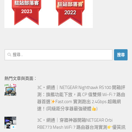
搜
尋
關
鍵
熱門文章與頁面︰
字:
3C‧網通｜NETGEAR Nighthawk RS100 開箱評
測：旗艦功能下放，高 CP 值雙頻 Wi-Fi 7 路由
器首選
Fast.com 實測跑出 2.4Gbps 超飆網
速！(同級距分享器最強硬體
)
3C‧網通｜穿牆神器開箱NETGEAR Orbi
RBE773 Mesh WiFi 7 路由器台灣實測
優質訊