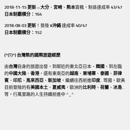
2018-11-15 更新→
大分
、
宮崎
、
熊本
賞楓，制县達成率
43/47
日本制霸積分：164
2018-08-03 更新
！登陸
#沖繩
達成率
40/47
日本制霸積分：152
(^(T)^) 台灣熊的國際旅遊經歷
由
台灣
自身的旅遊出發，到鄰近的東北亞日本、
韓國
，到左臨
的
中國大陸
、
香港
，還有東南亞的
越南
、
柬埔寨
、
泰國
、
菲律
賓
、
印尼
、
馬來西亞
、
新加坡
，繼續往西前進
印度
…等國。歐美
目前登陸的有
美國本土
、
夏威夷
，歐洲的
比利時
、
荷蘭
、
冰島
…
等，行萬里路的人生持續前進中 ^_^