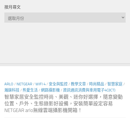
按月尋文
按
月
尋
文
ARLO
/
NETGEAR
/
WIFI 4
/
安全與監控
/
教學文章
/
時尚精品
/
智慧家庭
/
瀚錸科技
/
熊愛生活
/
網路攝影機
/
資訊通訊消費與車用電子4C(ICT)
智慧家居安全監控時尚、美觀、迷你好選擇，隨意變動
位置、戶外、生態錄影好設備，安裝簡單設定容易
NETGEAR arlo無線雲端攝影機開箱！