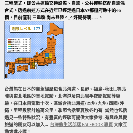
三種型式，即公共運輸交通設備、自駕、公共運輸搭配自駕混
合式。透過前述方式在近年已經走過日本47都道府縣中的46
個，目前僅剩 三重縣 尚未登陸 ^_^ 好期待啊~~~。
台灣熊在日本的
自駕經歷
包含北海道、長野、福島~秋田…等北
陸與東北地區的
雪地駕駛
，北海道及東北岩手
夜間駕駛
等經
驗，在日本自駕數十次、區域含括
北海道/本州/九州/四國/沖
繩，
里程數累計
逾萬公里
，季節含括春夏秋冬均有~當然也包括
遇見一些特殊狀況，有豐富的經驗可提供大家參考~有興趣與愛
旅遊的朋友可以加入→
台灣熊生活部落 FACEBOOK 專頁
大家互
動求進步喔！