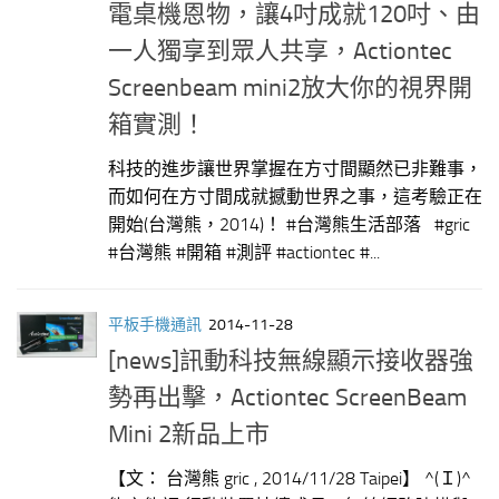
電桌機恩物，讓4吋成就120吋、由
一人獨享到眾人共享，Actiontec
Screenbeam mini2放大你的視界開
箱實測！
科技的進步讓世界掌握在方寸間顯然已非難事，
而如何在方寸間成就撼動世界之事，這考驗正在
開始(台灣熊，2014)！ #台灣熊生活部落 #gric
#台灣熊 #開箱 #測評 #actiontec #...
平板手機通訊
2014-11-28
[news]訊動科技無線顯示接收器強
勢再出擊，Actiontec ScreenBeam
Mini 2新品上市
【文： 台灣熊 gric , 2014/11/28 Taipei】 ^(Ｉ)^