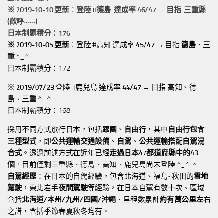
※ 2019-10-10 更新：登陸 #
德島
達成率 46/47 → 目指 三重縣
(歡呼~~~)
日本制霸積分：176
※ 2019-10-05 更新
：登陸 #高知 達成率
45/47
→ 目指
德島
、
三
重
^_^
日本制霸積分：172
※
2019/07/23
登陸 #鹿兒島 達成率
44/47
→ 目指 高知、德
島、三重 ^_^
日本制霸積分：168
採用不同方式旅行日本，包括
跟團
、
自由行
，其中
自由行包含
三種型式
，即
公共運輸交通設備
、
自駕
、
公共運輸搭配自駕混
合式
。透過前述方式在近年已經
走過日本47都道府縣中的43
個
，目前僅剩三重縣、德島、高知、鹿兒島尚未登陸 ^_^ 。
自駕經歷
：在日本的自駕經驗，包含北海道、福島~秋田的
雪地
駕駛
，東北岩手
夜間駕駛
等經驗，在日本自駕有數十次、區域
含括
北海道/本州/九州/四國/沖繩
、里程數累計
約有萬公里左
右
之譜，含括季節春夏秋冬均有。