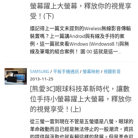
螢幕躍上大螢幕，釋放你的視覺享
受！(下)
還記得上一篇文末提到的Wireless無線影音傳輸
裝置嗎？上一篇講Android與有線及手持的案
例，這一篇就來看Windows (Windowss8.1)與無
線及筆電的組合案例！ 圖 00 這就是這一...
SAMSUNG
/
平板手機通訊
/
螢幕映射
/
視聽影音
2013-11-25
[熊愛3C]眼球科技革新時代，讓數
位手持小螢幕躍上大螢幕，釋放你
的視覺享受！(上)
從三螢一雲到現在不管是五螢還是八螢，眼球的
革命啟動而且已經是無法停止的一股潮流，資訊
的提供與汲取也就有賴這樣的發展。但是革命可