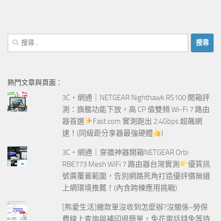
搜
尋
關
鍵
熱門文章與頁面︰
字:
3C‧網通｜NETGEAR Nighthawk RS100 開箱評
測：旗艦功能下放，高 CP 值雙頻 Wi-Fi 7 路由
器首選
Fast.com 實測跑出 2.4Gbps 超飆網
速！(同級距分享器最強硬體
)
3C‧網通｜穿牆神器開箱NETGEAR Orbi
RBE773 Mesh WiFi 7 路由器台灣實測
優質訊
號廣覆蓋範圍，告別網路死角打造優評價無縫
上網環境推薦！(內含跨棟應用挑戰)
[熊愛生活]繳款單沒收到怎麼辦?沒關係~勞保
費線上查詢與補印很簡單，免花電話錢免等待