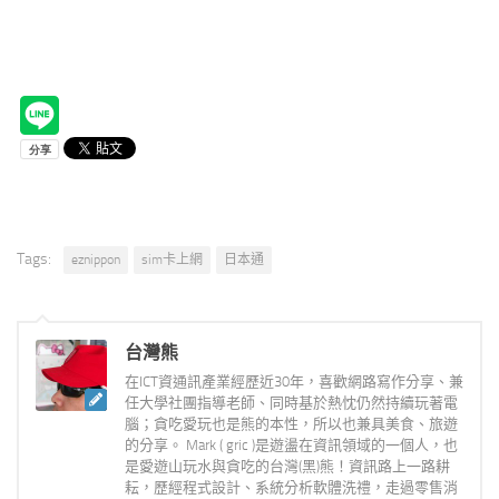
Tags:
eznippon
sim卡上網
日本通
台灣熊
在ICT資通訊產業經歷近30年，喜歡網路寫作分享、兼
任大學社團指導老師、同時基於熱忱仍然持續玩著電
腦；貪吃愛玩也是熊的本性，所以也兼具美食、旅遊
的分享。 Mark ( gric )是遊盪在資訊領域的一個人，也
是愛遊山玩水與貪吃的台灣(黑)熊！資訊路上一路耕
耘，歷經程式設計、系統分析軟體洗禮，走過零售消