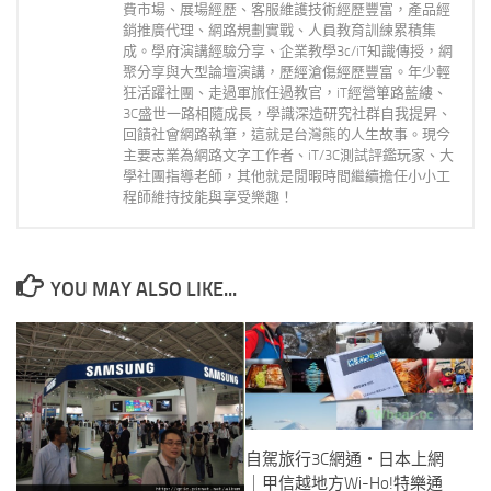
費市場、展場經歷、客服維護技術經歷豐富，產品經
銷推廣代理、網路規劃實戰、人員教育訓練累積集
成。學府演講經驗分享、企業教學3c/iT知識傳授，網
聚分享與大型論壇演講，歷經滄傷經歷豐富。年少輕
狂活躍社團、走過軍旅任過教官，iT經營篳路藍縷、
3C盛世一路相隨成長，學識深造研究社群自我提昇、
回饋社會網路執筆，這就是台灣熊的人生故事。現今
主要志業為網路文字工作者、iT/3C測試評鑑玩家、大
學社團指導老師，其他就是閒暇時間繼續擔任小小工
程師維持技能與享受樂趣！
YOU MAY ALSO LIKE...
自駕旅行3C網通‧日本上網
｜甲信越地方Wi-Ho!特樂通