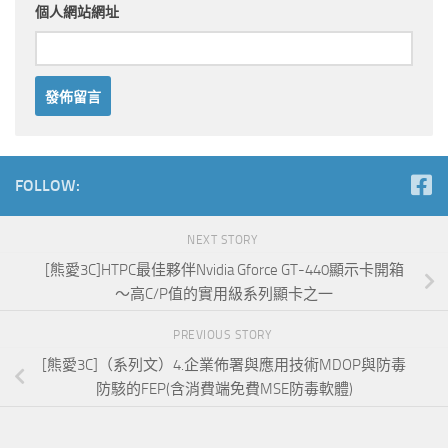
個人網站網址
FOLLOW:
NEXT STORY
[熊愛3C]HTPC最佳夥伴Nvidia Gforce GT-440顯示卡開箱
～高C/P值的實用級系列顯卡之一
PREVIOUS STORY
[熊愛3C]（系列文）4.企業佈署與應用技術MDOP與防毒
防駭的FEP(含消費端免費MSE防毒軟體)