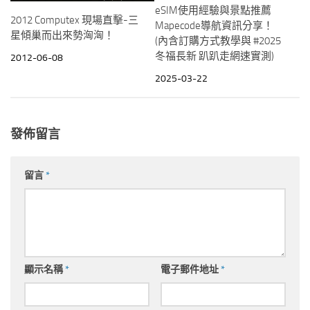
eSIM使用經驗與景點推薦
2012 Computex 現場直擊-三
Mapecode導航資訊分享！
星傾巢而出來勢洶洶！
(內含訂購方式教學與 #2025
冬福長新 趴趴走網速實測)
2012-06-08
2025-03-22
發佈留言
留言
*
顯示名稱
*
電子郵件地址
*