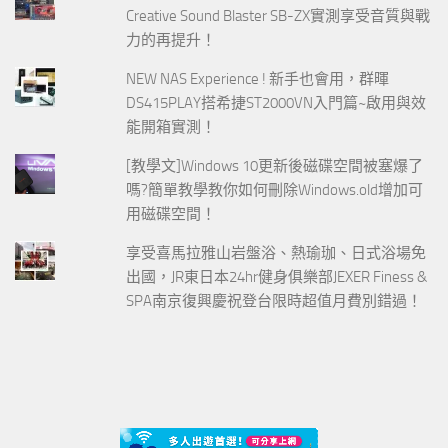
Creative Sound Blaster SB-ZX實測享受音質與戰
力的再提升！
NEW NAS Experience ! 新手也會用，群暉
DS415PLAY搭希捷ST2000VN入門篇~啟用與效
能開箱實測！
[教學文]Windows 10更新後磁碟空間被塞爆了
嗎?簡單教學教你如何刪除Windows.old增加可
用磁碟空間！
享受喜馬拉雅山岩盤浴、熱瑜珈、日式浴場免
出國，JR東日本24hr健身俱樂部JEXER Finess &
SPA南京復興慶祝登台限時超值月費別錯過！