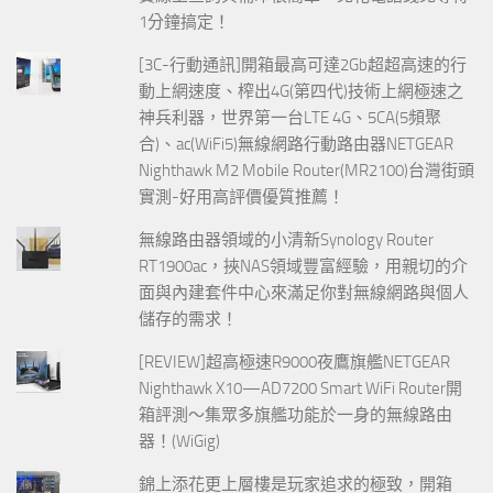
1分鐘搞定！
[3C-行動通訊]開箱最高可達2Gb超超高速的行
動上網速度、榨出4G(第四代)技術上網極速之
神兵利器，世界第一台LTE 4G、5CA(5頻聚
合)、ac(WiFi5)無線網路行動路由器NETGEAR
Nighthawk M2 Mobile Router(MR2100)台灣街頭
實測-好用高評價優質推薦！
無線路由器領域的小清新Synology Router
RT1900ac，挾NAS領域豐富經驗，用親切的介
面與內建套件中心來滿足你對無線網路與個人
儲存的需求！
[REVIEW]超高極速R9000夜鷹旗艦NETGEAR
Nighthawk X10—AD7200 Smart WiFi Router開
箱評測～集眾多旗艦功能於一身的無線路由
器！(WiGig)
錦上添花更上層樓是玩家追求的極致，開箱