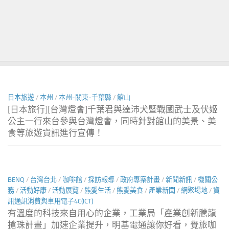
尋
文
日本旅遊
/
本州
/
本州-關東-千葉縣
/
館山
[日本旅行][台灣燈會]千葉君與達沛犬暨戰國武士及伏姬
公主一行來台參與台灣燈會，同時針對館山的美景、美
食等旅遊資訊進行宣傳！
BENQ
/
台灣台北
/
咖啡館
/
採訪報導
/
政府專案計畫
/
新聞新訊
/
機關公
務
/
活動好康
/
活動展覽
/
熊愛生活
/
熊愛美食
/
產業新聞
/
網聚場地
/
資
訊通訊消費與車用電子4C(ICT)
有溫度的科技來自用心的企業，工業局「產業創新騰龍
搶珠計畫」加速企業提升，明基電通讓你好看，覺旅咖