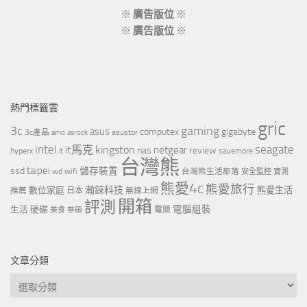
※
廣告版位
※
※
廣告版位
※
熱門標籤雲
gric
3c
gaming
asus
computex
gigabyte
asustor
3c產品
amd
asrock
intel
it馬克
kingston
seagate
netgear
nas
review
hyperx
savemore
it
台灣熊
taipei
ssd
儲存裝置
wd
wifi
台灣熊生活部落
安全監控
實測
熊愛4c
熊愛旅行
瀚錸科技
數位家庭
熊愛生活
推薦
日本
無線上網
開箱
評測
電腦組裝
生活
硬碟
電競
美食
華碩
文章分類
文
章