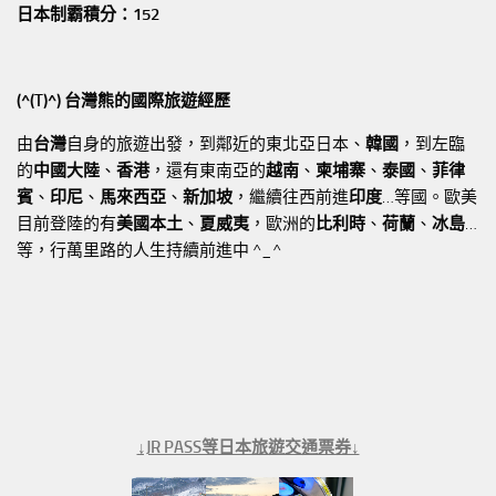
日本制霸積分：152
(^(T)^) 台灣熊的國際旅遊經歷
由
台灣
自身的旅遊出發，到鄰近的東北亞日本、
韓國
，到左臨
的
中國大陸
、
香港
，還有東南亞的
越南
、
柬埔寨
、
泰國
、
菲律
賓
、
印尼
、
馬來西亞
、
新加坡
，繼續往西前進
印度
…等國。歐美
目前登陸的有
美國本土
、
夏威夷
，歐洲的
比利時
、
荷蘭
、
冰島
…
等，行萬里路的人生持續前進中 ^_^
↓JR PASS等日本旅遊交通票券↓