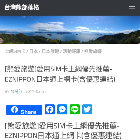
台灣熊部落格
Skip to content
上網SIM卡
/
日本
/
日本旅遊
/
活動好康
/
熊愛旅遊
[熊愛旅遊]愛用SIM卡上網優先推薦-
EZNIPPON日本通上網卡(含優惠連結)
BY
台灣熊
·
2011-03-27
Facebook
Messenger
Line
Twitter
Share
[熊愛旅遊]愛用SIM卡上網優先推薦-
EZNIPPON日本通上網卡(含優惠連結)