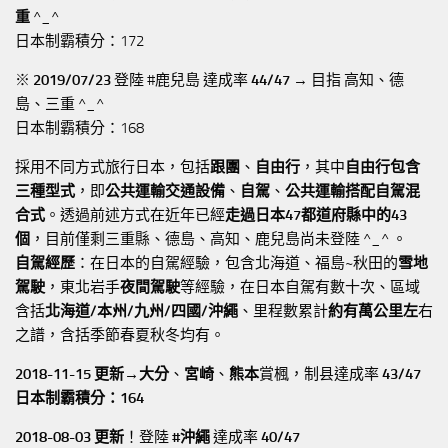
重
^_^
日本制霸積分：172
※
2019/07/23
登陸 #鹿兒島 達成率
44/47
→ 目指 高知、德
島、三重 ^_^
日本制霸積分：168
採用不同方式旅行日本，包括
跟團
、
自由行
，其中
自由行包含
三種型式
，即
公共運輸交通設備
、
自駕
、
公共運輸搭配自駕混
合式
。透過前述方式在近年已經
走過日本47都道府縣中的43
個
，目前僅剩三重縣、德島、高知、鹿兒島尚未登陸 ^_^ 。
自駕經歷
：在日本的自駕經驗，包含北海道、福島~秋田的
雪地
駕駛
，東北岩手
夜間駕駛
等經驗，在日本自駕有數十次、區域
含括
北海道/本州/九州/四國/沖繩
、里程數累計
約有萬公里左
右
之譜，含括季節春夏秋冬均有。
2018-11-15 更新→
大分
、
宮崎
、
熊本
賞楓，制县達成率
43/47
日本制霸積分：164
2018-08-03 更新
！登陸
#沖繩
達成率
40/47