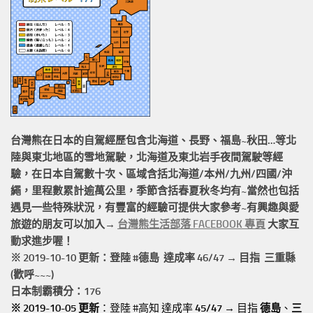
台灣熊在日本的
自駕經歷
包含北海道、長野、福島~秋田…等北
陸與東北地區的
雪地駕駛
，北海道及東北岩手
夜間駕駛
等經
驗，在日本自駕數十次、區域含括
北海道/本州/九州/四國/沖
繩，
里程數累計
逾萬公里
，季節含括春夏秋冬均有~當然也包括
遇見一些特殊狀況，有豐富的經驗可提供大家參考~有興趣與愛
旅遊的朋友可以加入→
台灣熊生活部落 FACEBOOK 專頁
大家互
動求進步喔！
※ 2019-10-10 更新：登陸 #
德島
達成率 46/47 → 目指 三重縣
(歡呼~~~)
日本制霸積分：176
※ 2019-10-05 更新
：登陸 #高知 達成率
45/47
→ 目指
德島
、
三