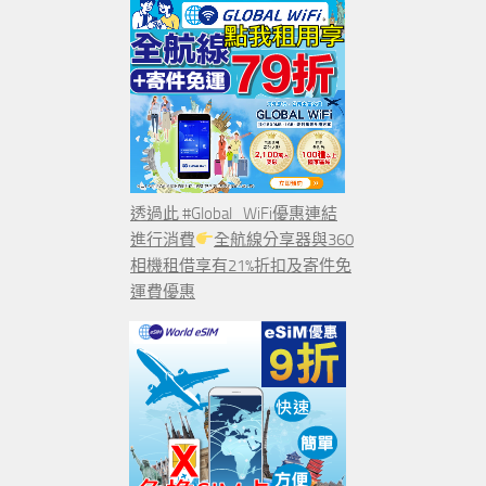
透過此 #Global_WiFi優惠連結
進行消費
全航線分享器與360
相機租借享有21%折扣及寄件免
運費優惠