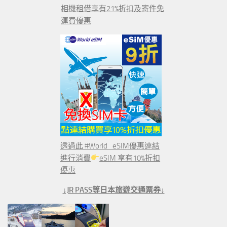
相機租借享有21%折扣及寄件免
運費優惠
透過此 #World_eSIM優惠連結
進行消費
eSIM 享有10%折扣
優惠
↓JR PASS等日本旅遊交通票券↓