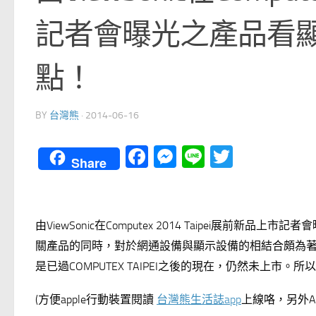
記者會曝光之產品看顯
點！
BY
台灣熊
·
2014-06-16
Facebook
Messenger
Line
Twitter
Share
由ViewSonic在Computex 2014 Taipei展
關產品的同時，對於網通設備與顯示設備的相結合頗為
是已過COMPUTEX TAIPEI之後的現在，仍然未上市
(方便apple行動裝置閱讀
台灣熊生活誌app
上線咯，另外An