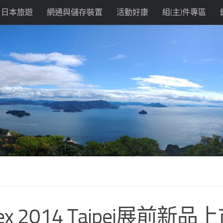
日本旅遊
網通與儲存裝置
活動好康
組(主)件專區
tex 2014 Taipei展前新品