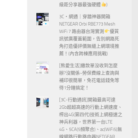
級距分享器最強硬體
)
3C‧網通｜穿牆神器開箱
NETGEAR Orbi RBE773 Mesh
WiFi 7 路由器台灣實測
優質
訊號廣覆蓋範圍，告別網路死
角打造優評價無縫上網環境推
薦！(內含跨棟應用挑戰)
[熊愛生活]繳款單沒收到怎麼
辦?沒關係~勞保費線上查詢與
補印很簡單，免花電話錢免等
待1分鐘搞定！
[3C-行動通訊]開箱最高可達
2Gb超超高速的行動上網速度、
榨出4G(第四代)技術上網極速之
神兵利器，世界第一台LTE
4G、5CA(5頻聚合)、ac(WiFi5)無
線網路行動路由器NETGEAR