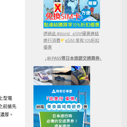
透過此 #World_eSIM優惠連結
進行消費
eSIM 享有10%折扣
優惠
↓JR PASS等日本旅遊交通票券↓
上型電
展之前搶先
的濃厚。