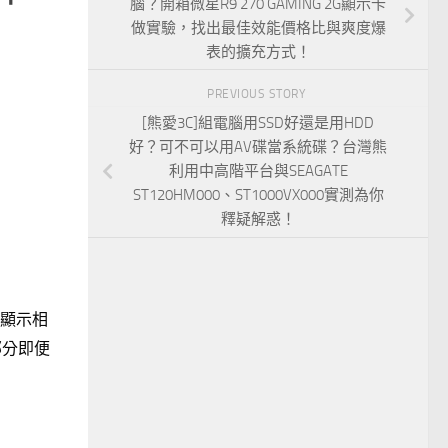
腦？開箱微星R9 270 GAMING 2G顯示卡
做實驗，找出最佳效能價格比與爽度爆
表的擴充方式！
PREVIOUS STORY
[熊愛3C]組電腦用SSD好還是用HDD
好？可不可以用AV碟當系統碟？台灣熊
利用中高階平台與SEAGATE
ST120HM000、ST1000VX000實測為你
釋疑解惑！
展顯示相
部分即便