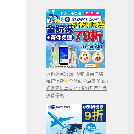
透過此 #Global_WiFi優惠連結
進行消費
全航線分享器與360
相機租借享有21%折扣及寄件免
運費優惠