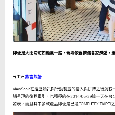
即便是大雨滂沱如颱風一般，現場依舊擠滿各家媒體，
^(
Ｉ
)^
熊言熊語
ViewSonic在經歷通訊與行動裝置的投入與拼搏之後
腦呈現的復甦牽引，也積極的在2014/05/29這一天
發表，而且其中多款產品即便是已過COMPUTEX TAI