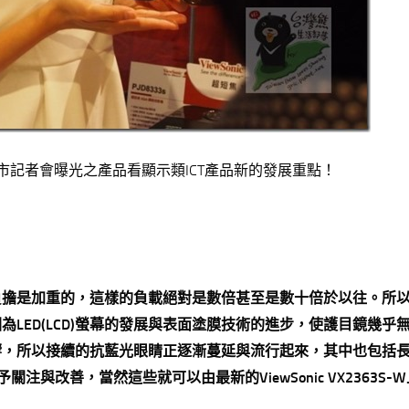
ei展前新品上市記者會曝光之產品看顯示類ICT產品新的發展重點！
負擔是加重的，這樣的負載絕對是數倍甚至是數十倍於以往。所
LED(LCD)螢幕的發展與表面塗膜技術的進步，使護目鏡幾乎
響，所以接續的抗藍光眼睛正逐漸蔓延與流行起來，其中也包括
與改善，當然這些就可以由最新的ViewSonic VX2363S-