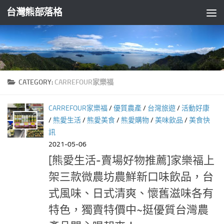
台灣熊部落格
Skip to content
CATEGORY:
CARREFOUR家樂福
CARREFOUR家樂福
/
優質農產
/
台灣旅遊
/
活動好康
/
熊愛生活
/
熊愛美食
/
熊愛購物
/
美味飲品
/
美食快
訊
2021-05-06
[熊愛生活-賣場好物推薦]家樂福上
架三款微農坊農鮮新口味飲品，台
式風味、日式清爽、懷舊滋味各有
特色，獨賣特價中~挺優質台灣農