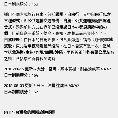
日本制霸積分：168
採用不同方式旅行日本，包括
跟團
、
自由行
，其中
自由行包含
三種型式
，即
公共運輸交通設備
、
自駕
、
公共運輸搭配自駕混
合式
。透過前述方式在近年已經
走過日本47都道府縣中的43
個
，目前僅剩三重縣、德島、高知、鹿兒島尚未登陸 ^_^ 。
自駕經歷
：在日本的自駕經驗，包含北海道、福島~秋田的
雪地
駕駛
，東北岩手
夜間駕駛
等經驗，在日本自駕有數十次、區域
含括
北海道/本州/九州/四國/沖繩
、里程數累計
約有萬公里左
右
之譜，含括季節春夏秋冬均有。
2018-11-15 更新→
大分
、
宮崎
、
熊本
賞楓，制县達成率
43/47
日本制霸積分：164
2018-08-03 更新
！登陸
#沖繩
達成率
40/47
日本制霸積分：152
(^(T)^) 台灣熊的國際旅遊經歷