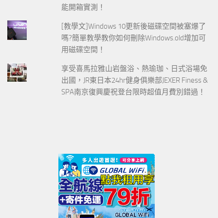
能開箱實測！
[教學文]Windows 10更新後磁碟空間被塞爆了
嗎?簡單教學教你如何刪除Windows.old增加可
用磁碟空間！
享受喜馬拉雅山岩盤浴、熱瑜珈、日式浴場免
出國，JR東日本24hr健身俱樂部JEXER Finess &
SPA南京復興慶祝登台限時超值月費別錯過！