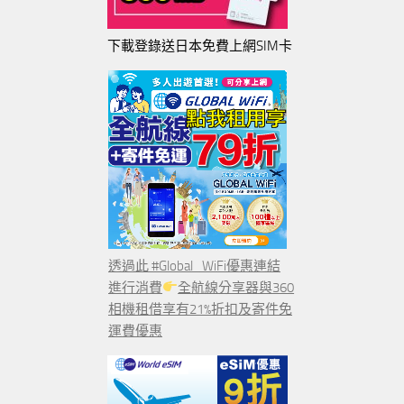
下載登錄送日本免費上網SIM卡
透過此 #Global_WiFi優惠連結
進行消費
全航線分享器與360
相機租借享有21%折扣及寄件免
運費優惠