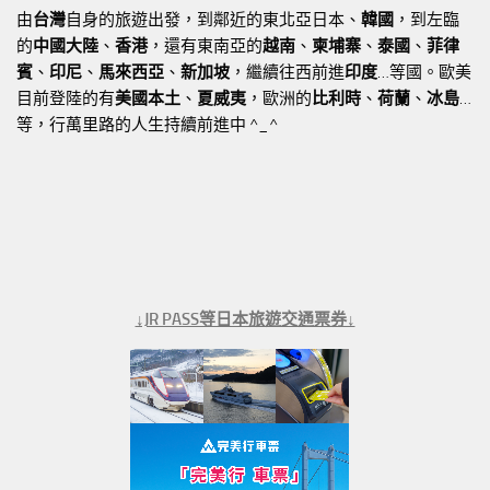
由
台灣
自身的旅遊出發，到鄰近的東北亞日本、
韓國
，到左臨
的
中國大陸
、
香港
，還有東南亞的
越南
、
柬埔寨
、
泰國
、
菲律
賓
、
印尼
、
馬來西亞
、
新加坡
，繼續往西前進
印度
…等國。歐美
目前登陸的有
美國本土
、
夏威夷
，歐洲的
比利時
、
荷蘭
、
冰島
…
等，行萬里路的人生持續前進中 ^_^
↓JR PASS等日本旅遊交通票券↓