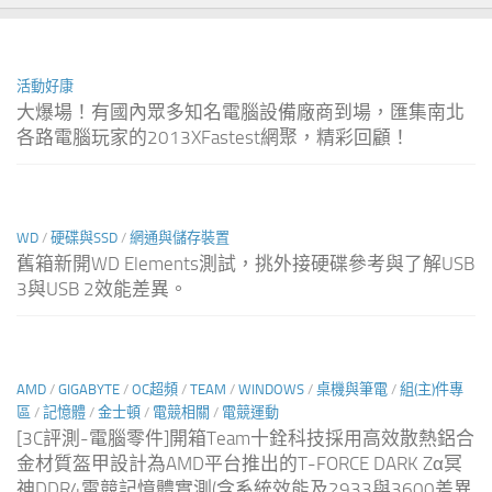
活動好康
大爆場！有國內眾多知名電腦設備廠商到場，匯集南北
各路電腦玩家的2013XFastest網聚，精彩回顧！
WD
/
硬碟與SSD
/
網通與儲存裝置
舊箱新開WD Elements測試，挑外接硬碟參考與了解USB
3與USB 2效能差異。
AMD
/
GIGABYTE
/
OC超頻
/
TEAM
/
WINDOWS
/
桌機與筆電
/
組(主)件專
區
/
記憶體
/
金士頓
/
電競相關
/
電競運動
[3C評測-電腦零件]開箱Team十銓科技採用高效散熱鋁合
金材質盔甲設計為AMD平台推出的T-FORCE DARK Zα冥
神DDR4電競記憶體實測(含系統效能及2933與3600差異