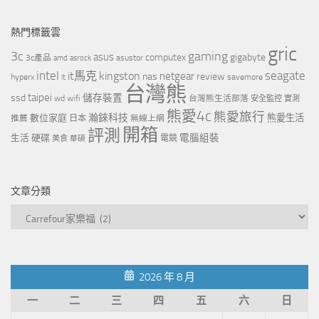
熱門標籤雲
gric
3c
gaming
asus
computex
gigabyte
asustor
3c產品
amd
asrock
intel
it馬克
kingston
seagate
netgear
nas
review
hyperx
savemore
it
台灣熊
taipei
ssd
儲存裝置
wd
wifi
台灣熊生活部落
安全監控
實測
熊愛4c
熊愛旅行
瀚錸科技
數位家庭
熊愛生活
推薦
日本
無線上網
開箱
評測
電腦組裝
生活
硬碟
電競
美食
華碩
文章分類
文
章
分
類
2026 年 8 月
一
二
三
四
五
六
日