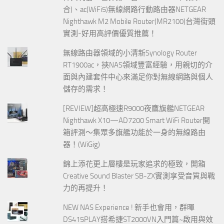
合)、ac(WiFi5)無線網路行動路由器NETGEAR
Nighthawk M2 Mobile Router(MR2100)台灣街頭
實測-好用高評價優質推薦！
無線路由器領域的小清新Synology Router
RT1900ac，挾NAS領域豐富經驗，用親切的介
面與內建套件中心來滿足你對無線網路與個人
儲存的需求！
[REVIEW]超高極速R9000夜鷹旗艦NETGEAR
Nighthawk X10—AD7200 Smart WiFi Router開
箱評測～集眾多旗艦功能於一身的無線路由
器！(WiGig)
錦上添花更上層樓是玩家追求的極致，開箱
Creative Sound Blaster SB-ZX實測享受音質與戰
力的再提升！
NEW NAS Experience ! 新手也會用，群暉
DS415PLAY搭希捷ST2000VN入門篇~啟用與效