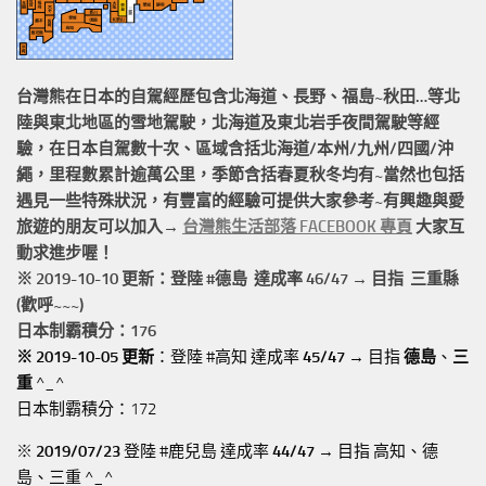
台灣熊在日本的
自駕經歷
包含北海道、長野、福島~秋田…等北
陸與東北地區的
雪地駕駛
，北海道及東北岩手
夜間駕駛
等經
驗，在日本自駕數十次、區域含括
北海道/本州/九州/四國/沖
繩，
里程數累計
逾萬公里
，季節含括春夏秋冬均有~當然也包括
遇見一些特殊狀況，有豐富的經驗可提供大家參考~有興趣與愛
旅遊的朋友可以加入→
台灣熊生活部落 FACEBOOK 專頁
大家互
動求進步喔！
※ 2019-10-10 更新：登陸 #
德島
達成率 46/47 → 目指 三重縣
(歡呼~~~)
日本制霸積分：176
※ 2019-10-05 更新
：登陸 #高知 達成率
45/47
→ 目指
德島
、
三
重
^_^
日本制霸積分：172
※
2019/07/23
登陸 #鹿兒島 達成率
44/47
→ 目指 高知、德
島、三重 ^_^