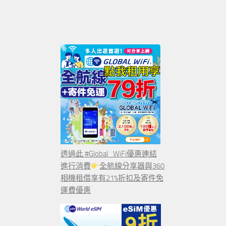
透過此 #Global_WiFi優惠連結
進行消費
全航線分享器與360
相機租借享有21%折扣及寄件免
運費優惠