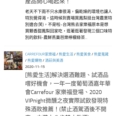
產品開心喝起來！
老天不下雨不只水庫很渴，偏乾燥的環境也讓人
特別覺得渴，這時候到賣場買鳳梨挺台灣農業特
別適合(笑)，不是啦~台灣熊去家樂福原本是想
買顆香甜鳳梨回家吃，逛著逛著發現三個口味特
別的飲料-農鮮燕巢芭樂檸檬綠茶...
CARREFOUR家樂福
/
熊愛生活
/
熊愛美食
/
熊愛蒐藏
/
熊愛購物
/
酒莊與美酒
2020-11-15
[熊愛生活]解決選酒難題、試酒品
嚐好機會，一年一度葡萄酒嘉年華
會Carrefour 家樂福登場、2020
VIPnight微醺之夜實際試飲發現特
殊酒款推薦！(禁止酒駕酒後不開