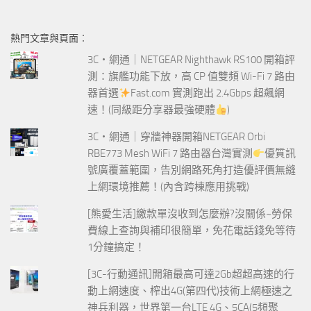
關
鍵
熱門文章與頁面︰
字:
3C‧網通｜NETGEAR Nighthawk RS100 開箱評
測：旗艦功能下放，高 CP 值雙頻 Wi-Fi 7 路由
器首選
Fast.com 實測跑出 2.4Gbps 超飆網
速！(同級距分享器最強硬體
)
3C‧網通｜穿牆神器開箱NETGEAR Orbi
RBE773 Mesh WiFi 7 路由器台灣實測
優質訊
號廣覆蓋範圍，告別網路死角打造優評價無縫
上網環境推薦！(內含跨棟應用挑戰)
[熊愛生活]繳款單沒收到怎麼辦?沒關係~勞保
費線上查詢與補印很簡單，免花電話錢免等待
1分鐘搞定！
[3C-行動通訊]開箱最高可達2Gb超超高速的行
動上網速度、榨出4G(第四代)技術上網極速之
神兵利器，世界第一台LTE 4G、5CA(5頻聚