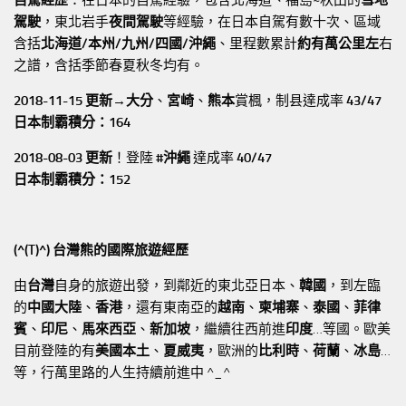
駕駛
，東北岩手
夜間駕駛
等經驗，在日本自駕有數十次、區域
含括
北海道/本州/九州/四國/沖繩
、里程數累計
約有萬公里左
右
之譜，含括季節春夏秋冬均有。
2018-11-15 更新→
大分
、
宮崎
、
熊本
賞楓，制县達成率
43/47
日本制霸積分：164
2018-08-03 更新
！登陸
#沖繩
達成率
40/47
日本制霸積分：152
(^(T)^) 台灣熊的國際旅遊經歷
由
台灣
自身的旅遊出發，到鄰近的東北亞日本、
韓國
，到左臨
的
中國大陸
、
香港
，還有東南亞的
越南
、
柬埔寨
、
泰國
、
菲律
賓
、
印尼
、
馬來西亞
、
新加坡
，繼續往西前進
印度
…等國。歐美
目前登陸的有
美國本土
、
夏威夷
，歐洲的
比利時
、
荷蘭
、
冰島
…
等，行萬里路的人生持續前進中 ^_^