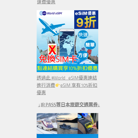
運費優惠
透過此 #World_eSIM優惠連結
進行消費
eSIM 享有10%折扣
優惠
↓JR PASS等日本旅遊交通票券↓