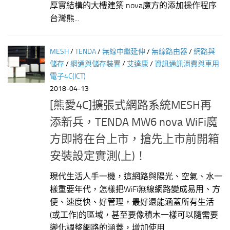
厚實結構的大樓建築 nova魔方的添加操作程序
台灣熊...
MESH
/
TENDA
/
無線中繼延伸
/
無線路由器
/
網路與
儲存
/
網通與儲存裝置
/
艾達康
/
資訊通訊消費與車用
電子4C(ICT)
2018-04-13
[熊愛4C]擴張式網路系統MESH再
添新兵，TENDA MW6 nova WiFi魔
方即將在台上市，搶先上市前開箱
安裝設定實測(上)！
現代生活人手一機，這網路與陽光、空氣、水一
樣重要年代，怎樣把WiFi無線網路變成易用、方
便、速度快、好管理，最好還能涵蓋所有生活
(或工作)的區域，甚至要像積木一樣可以隨需要
變化調整網路的涵蓋，增加使用...