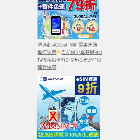
透過此 #Global_WiFi優惠連結
進行消費
全航線分享器與360
相機租借享有21%折扣及寄件免
運費優惠