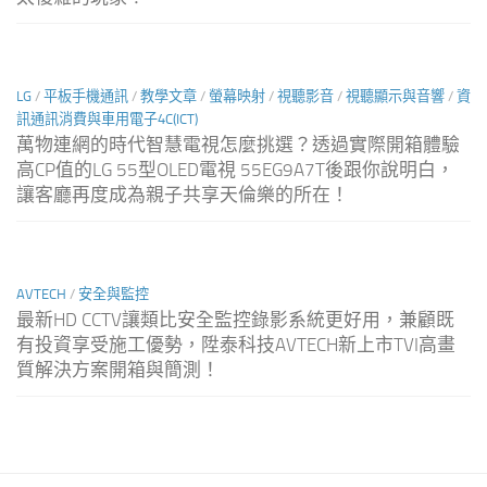
LG
/
平板手機通訊
/
教學文章
/
螢幕映射
/
視聽影音
/
視聽顯示與音響
/
資
訊通訊消費與車用電子4C(ICT)
萬物連網的時代智慧電視怎麼挑選？透過實際開箱體驗
高CP值的LG 55型OLED電視 55EG9A7T後跟你說明白，
讓客廳再度成為親子共享天倫樂的所在！
AVTECH
/
安全與監控
最新HD CCTV讓類比安全監控錄影系統更好用，兼顧既
有投資享受施工優勢，陞泰科技AVTECH新上市TVI高畫
質解決方案開箱與簡測！