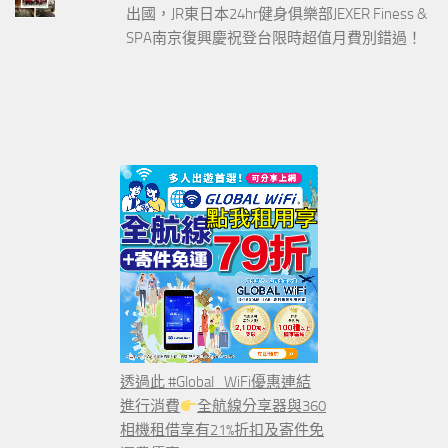
出國，JR東日本24hr健身俱樂部JEXER Finess &
SPA南京復興慶祝登台限時超值月費別錯過！
透過此 #Global_WiFi優惠連結
進行消費
全航線分享器與360
相機租借享有21%折扣及寄件免