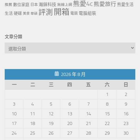
熊愛4c
熊愛旅行
瀚錸科技
數位家庭
熊愛生活
推薦
日本
無線上網
開箱
評測
電腦組裝
生活
硬碟
電競
美食
華碩
文章分類
文
章
分
類
2026 年 8 月
一
二
三
四
五
六
日
1
2
3
4
5
6
7
8
9
10
11
12
13
14
15
16
17
18
19
20
21
22
23
24
25
26
27
28
29
30