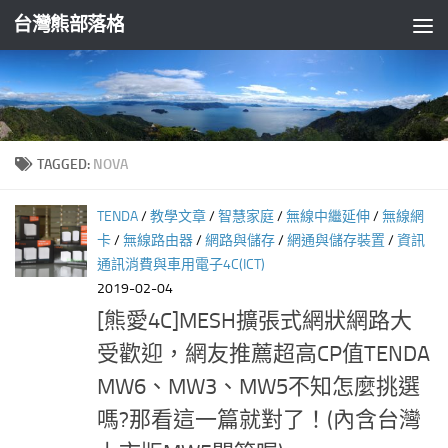
台灣熊部落格
Skip to content
TAGGED:
NOVA
TENDA
/
教學文章
/
智慧家庭
/
無線中繼延伸
/
無線網
卡
/
無線路由器
/
網路與儲存
/
網通與儲存裝置
/
資訊
通訊消費與車用電子4C(ICT)
2019-02-04
[熊愛4C]MESH擴張式網狀網路大
受歡迎，網友推薦超高CP值TENDA
MW6、MW3、MW5不知怎麼挑選
嗎?那看這一篇就對了！(內含台灣