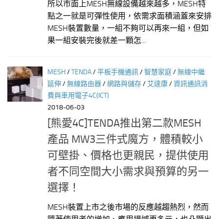
所以市面上MESH無線設備越來越多，MESH特
點之一就是可彈性使用，依需求面積涵蓋來安排
MESH裝置數量，一組不夠可以再來一組，但如
果一組安裝完後就差一顆怎...
MESH
/
TENDA
/
平板手機通訊
/
智慧家庭
/
無線中繼
延伸
/
無線路由器
/
網路與儲存
/
艾達康
/
資訊通訊消
費與車用電子4C(ICT)
2018-06-03
[熊愛4C]TENDA推出第二款MESH
產品 MW3三件式魔方，體積較小
可壁掛、價格也更親民，提供使用
者不同空間大小需求與預算的另一
選擇！
MESH裝置上市之後市場的反應越趨熱烈，然而