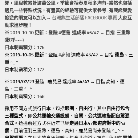
繩，
里程數累計
逾萬公里
，季節含括春夏秋冬均有~當然也包括
遇見一些特殊狀況，有豐富的經驗可提供大家參考~有興趣與愛
旅遊的朋友可以加入→
台灣熊生活部落 FACEBOOK 專頁
大家互
動求進步喔！
※ 2019-10-10 更新：登陸 #
德島
達成率 46/47 → 目指 三重縣
(歡呼~~~)
日本制霸積分：176
※ 2019-10-05 更新
：登陸 #高知 達成率
45/47
→ 目指
德島
、
三
重
^_^
日本制霸積分：172
※
2019/07/23
登陸 #鹿兒島 達成率
44/47
→ 目指 高知、德
島、三重 ^_^
日本制霸積分：168
採用不同方式旅行日本，包括
跟團
、
自由行
，其中
自由行包含
三種型式
，即
公共運輸交通設備
、
自駕
、
公共運輸搭配自駕混
合式
。透過前述方式在近年已經
走過日本47都道府縣中的43
個
，目前僅剩三重縣、德島、高知、鹿兒島尚未登陸 ^_^ 。
自駕經歷
：在日本的自駕經驗，包含北海道、福島~秋田的
雪地