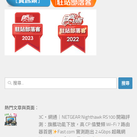
搜
尋
關
鍵
熱門文章與頁面︰
字:
3C‧網通｜NETGEAR Nighthawk RS100 開箱評
測：旗艦功能下放，高 CP 值雙頻 Wi-Fi 7 路由
器首選
Fast.com 實測跑出 2.4Gbps 超飆網