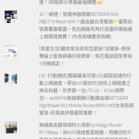
速！(同級距分享器最強硬體
)
3C‧網通｜穿牆神器開箱NETGEAR Orbi
RBE773 Mesh WiFi 7 路由器台灣實測
優質訊
號廣覆蓋範圍，告別網路死角打造優評價無縫
上網環境推薦！(內含跨棟應用挑戰)
[熊愛生活]繳款單沒收到怎麼辦?沒關係~勞保
費線上查詢與補印很簡單，免花電話錢免等待
1分鐘搞定！
[3C-行動通訊]開箱最高可達2Gb超超高速的行
動上網速度、榨出4G(第四代)技術上網極速之
神兵利器，世界第一台LTE 4G、5CA(5頻聚
合)、ac(WiFi5)無線網路行動路由器NETGEAR
Nighthawk M2 Mobile Router(MR2100)台灣街頭
實測-好用高評價優質推薦！
無線路由器領域的小清新Synology Router
RT1900ac，挾NAS領域豐富經驗，用親切的介