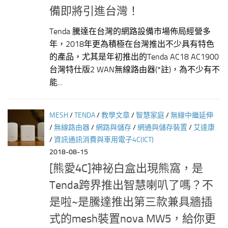
備即將引進台灣！
Tenda 騰達在台灣的網路設備市場佈局經營多
年，2018年更為積極在台灣推出不少具有特色
的產品，尤其是年初推出的Tenda AC18 AC1900
台灣特仕版2 WAN無線路由器(*註)，為不少有不
能...
MESH
/
TENDA
/
教學文章
/
智慧家庭
/
無線中繼延伸
/
無線路由器
/
網路與儲存
/
網通與儲存裝置
/
艾達康
/
資訊通訊消費與車用電子4C(ICT)
2018-08-15
[熊愛4C]神祕白盒出現熊窩，是
Tenda跨界推出智慧喇叭了嗎？不
是啦~是騰達推出第三款兼具牆插
式的mesh裝置nova MW5，給你更