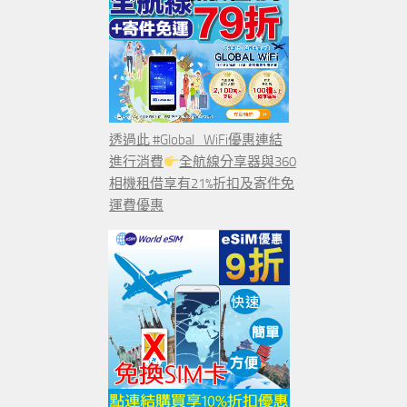
透過此 #Global_WiFi優惠連結
進行消費
全航線分享器與360
相機租借享有21%折扣及寄件免
運費優惠