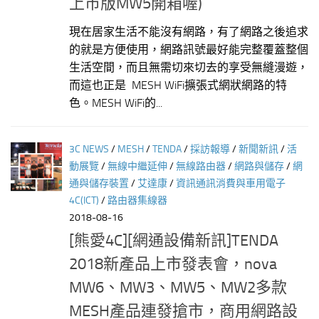
上市版MW5開箱喔)
現在居家生活不能沒有網路，有了網路之後追求
的就是方便使用，網路訊號最好能完整覆蓋整個
生活空間，而且無需切來切去的享受無縫漫遊，
而這也正是 MESH WiFi擴張式網狀網路的特
色。MESH WiFi的...
3C NEWS
/
MESH
/
TENDA
/
採訪報導
/
新聞新訊
/
活
動展覽
/
無線中繼延伸
/
無線路由器
/
網路與儲存
/
網
通與儲存裝置
/
艾達康
/
資訊通訊消費與車用電子
4C(ICT)
/
路由器集線器
2018-08-16
[熊愛4C][網通設備新訊]TENDA
2018新產品上市發表會，nova
MW6、MW3、MW5、MW2多款
MESH產品連發搶市，商用網路設