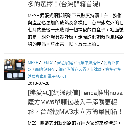
多的選擇！(台灣開箱首曝)
MESH擴張式網狀網路不只熱度持續上升，技術
與產品也更加的成熟及多樣化。台灣熊意外的在
七月的最後一天收到一個神秘的白盒子，裡面裝
的是一組外觀具設計感，走簡約低調時尚風格路
線的產品。拿出來一瞧、放桌上拍...
MESH
/
TENDA
/
智慧家庭
/
無線中繼延伸
/
無線路由
器
/
網路與儲存
/
網通與儲存裝置
/
艾達康
/
資訊通訊
消費與車用電子4C(ICT)
2018-07-28
[熊愛4C][網通設備]Tenda推出nova
魔方MW6單顆包裝入手添購更輕
鬆，台灣版MW3水立方簡單開箱！
MESH擴張式網狀網路的好用大家越來越清楚，