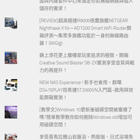
面與內建套件中心來滿足你對無線網路與個人
儲存的需求！
[REVIEW]超高極速R9000夜鷹旗艦NETGEAR
Nighthawk X10—AD7200 Smart WiFi Router開
箱評測～集眾多旗艦功能於一身的無線路由
器！(WiGig)
錦上添花更上層樓是玩家追求的極致，開箱
Creative Sound Blaster SB-ZX實測享受音質與戰
力的再提升！
NEW NAS Experience ! 新手也會用，群暉
DS415PLAY搭希捷ST2000VN入門篇~啟用與效
能開箱實測！
[教學文]Windows 10更新後磁碟空間被塞爆了
嗎?簡單教學教你如何刪除Windows.old增加可
用磁碟空間！
享受喜馬拉雅山岩盤浴、熱瑜珈、日式浴場免