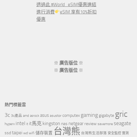
透過此 #World_eSIM優惠連結
進行消費
eSIM 享有10%折扣
優惠
※
廣告版位
※
※
廣告版位
※
熱門標籤雲
gric
3c
gaming
asus
computex
gigabyte
asustor
3c產品
amd
asrock
intel
it馬克
kingston
seagate
netgear
nas
review
hyperx
savemore
it
台灣熊
taipei
ssd
儲存裝置
wd
wifi
台灣熊生活部落
安全監控
實測