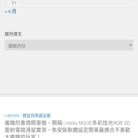
31
« 6 月
按月尋文
按
月
尋
文
I-ROCKS
/
鍵鼠與周邊設備
複雜的事情簡單做，開箱i-rocks M20E多彩炫光RGB 3D
雷射電競滑鼠實測，免安裝軟體設定簡單最適合不喜歡
太複雜的玩家！