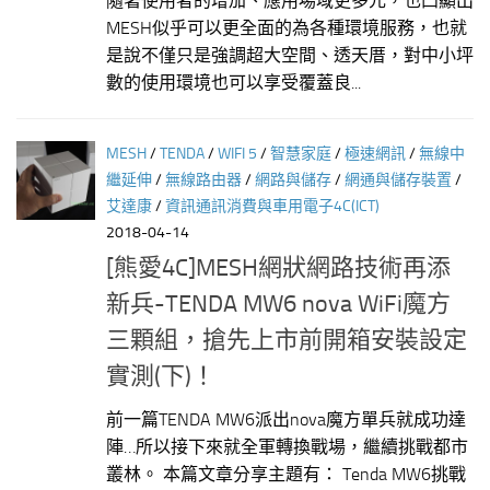
隨著使用者的增加、應用場域更多元，也凸顯出
MESH似乎可以更全面的為各種環境服務，也就
是說不僅只是強調超大空間、透天厝，對中小坪
數的使用環境也可以享受覆蓋良...
MESH
/
TENDA
/
WIFI 5
/
智慧家庭
/
極速網訊
/
無線中
繼延伸
/
無線路由器
/
網路與儲存
/
網通與儲存裝置
/
艾達康
/
資訊通訊消費與車用電子4C(ICT)
2018-04-14
[熊愛4C]MESH網狀網路技術再添
新兵-TENDA MW6 nova WiFi魔方
三顆組，搶先上市前開箱安裝設定
實測(下)！
前一篇TENDA MW6派出nova魔方單兵就成功達
陣…所以接下來就全軍轉換戰場，繼續挑戰都市
叢林。 本篇文章分享主題有： Tenda MW6挑戰