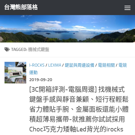
台灣熊部落格
Skip to content
TAGGED:
機械式鍵盤
I-ROCKS
/
LEXMA
/
鍵鼠與周邊設備
/
電競相關
/
電競
運動
2019-09-20
[3C開箱評測-電腦周邊] 找機械式
鍵盤手感與靜音兼顧、短行程輕鬆
省力體貼手腕、金屬面板還能小體
積超薄易攜帶-就推薦你試試採用
Choc巧克力矮軸Led背光的irocks