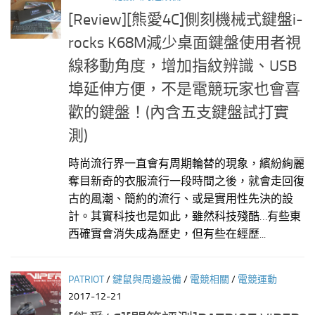
[Review][熊愛4C]側刻機械式鍵盤i-
rocks K68M減少桌面鍵盤使用者視
線移動角度，增加指紋辨識、USB
埠延伸方便，不是電競玩家也會喜
歡的鍵盤！(內含五支鍵盤試打實
測)
時尚流行界一直會有周期輪替的現象，繽紛絢麗
奪目新奇的衣服流行一段時間之後，就會走回復
古的風潮、簡約的流行、或是實用性先決的設
計。其實科技也是如此，雖然科技殘酷…有些東
西確實會消失成為歷史，但有些在經歷...
PATRIOT
/
鍵鼠與周邊設備
/
電競相關
/
電競運動
2017-12-21