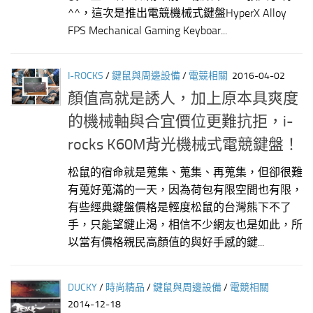
^^，這次是推出電競機械式鍵盤HyperX Alloy
FPS Mechanical Gaming Keyboar...
I-ROCKS
/
鍵鼠與周邊設備
/
電競相關
2016-04-02
顏值高就是誘人，加上原本具爽度
的機械軸與合宜價位更難抗拒，i-
rocks K60M背光機械式電競鍵盤！
松鼠的宿命就是蒐集、蒐集、再蒐集，但卻很難
有蒐好蒐滿的一天，因為荷包有限空間也有限，
有些經典鍵盤價格是輕度松鼠的台灣熊下不了
手，只能望鍵止渴，相信不少網友也是如此，所
以當有價格親民高顏值的與好手感的鍵...
DUCKY
/
時尚精品
/
鍵鼠與周邊設備
/
電競相關
2014-12-18