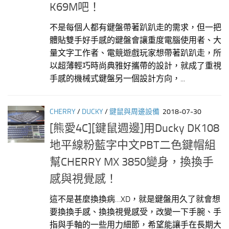
K69M吧！
不是每個人都有鍵盤帶著趴趴走的需求，但一把
體貼雙手好手感的鍵盤會讓重度電腦使用者、大
量文字工作者、電競遊戲玩家想帶著趴趴走，所
以超薄輕巧時尚典雅好攜帶的設計，就成了重視
手感的機械式鍵盤另一個設計方向，...
CHERRY
/
DUCKY
/
鍵鼠與周邊設備
2018-07-30
[熊愛4C][鍵鼠週邊]用Ducky DK108
地平線粉藍字中文PBT二色鍵帽組
幫CHERRY MX 3850變身，換換手
感與視覺感！
這不是甚麼換換病…XD，就是鍵盤用久了就會想
要換換手感、換換視覺感受，改變一下手腕、手
指與手軸的一些用力細節，希望能讓手在長期大