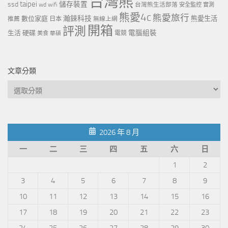
台灣熊
taipei
ssd
儲存裝置
wd
wifi
台灣熊生活部落
安全監控
實測
熊愛4c
熊愛旅行
瀚錸科技
數位家庭
熊愛生活
推薦
日本
無線上網
開箱
評測
電腦組裝
生活
硬碟
電競
美食
華碩
文章分類
文
章
分
類
2026 年 8 月
一
二
三
四
五
六
日
1
2
3
4
5
6
7
8
9
10
11
12
13
14
15
16
17
18
19
20
21
22
23
24
25
26
27
28
29
30