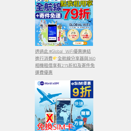
透過此 #Global_WiFi優惠連結
進行消費
全航線分享器與360
相機租借享有21%折扣及寄件免
運費優惠