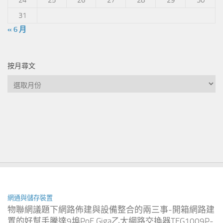
31
« 6 月
按月尋文
按
月
尋
文
網通與儲存裝置
物聯網議題下網路佈建與設備整合的兩三事-開箱網路建
置的好幫手騰達9埠PoE Giga乙太網路交換器TEG1009P-