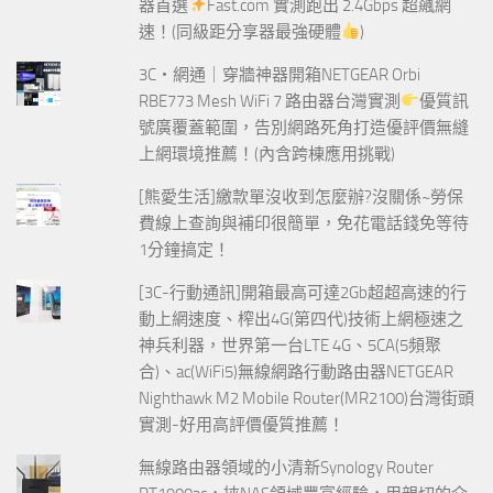
器首選
Fast.com 實測跑出 2.4Gbps 超飆網
速！(同級距分享器最強硬體
)
3C‧網通｜穿牆神器開箱NETGEAR Orbi
RBE773 Mesh WiFi 7 路由器台灣實測
優質訊
號廣覆蓋範圍，告別網路死角打造優評價無縫
上網環境推薦！(內含跨棟應用挑戰)
[熊愛生活]繳款單沒收到怎麼辦?沒關係~勞保
費線上查詢與補印很簡單，免花電話錢免等待
1分鐘搞定！
[3C-行動通訊]開箱最高可達2Gb超超高速的行
動上網速度、榨出4G(第四代)技術上網極速之
神兵利器，世界第一台LTE 4G、5CA(5頻聚
合)、ac(WiFi5)無線網路行動路由器NETGEAR
Nighthawk M2 Mobile Router(MR2100)台灣街頭
實測-好用高評價優質推薦！
無線路由器領域的小清新Synology Router