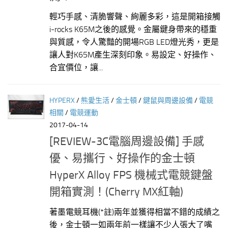
輕巧手感、清脆響聲、絢麗多彩，這是開箱接觸
i-rocks K65M之後的感覺。金屬鍵身帶來的穩重
與質感，令人驚豔的開場RGB LED燈光秀，更是
讓人對K65M產生深刻印象。易設定、好操作、
合宜價位，讓...
HYPERX
/
熊愛生活
/
金士頓
/
鍵鼠與周邊設備
/
電競
相關
/
電競運動
2017-04-14
[REVIEW-3C電腦周邊設備] 手感
優、易攜行、好操作的金士頓
HyperX Alloy FPS 機械式電競鍵盤
開箱實測！(Cherry MX紅軸)
著墨電競耳機(*註)兩年並獲得相當不錯的成績之
後，金士頓一如兩年前一樣讓不少人張大了嘴