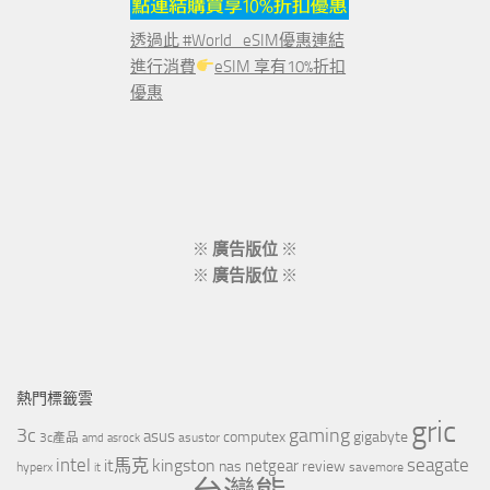
透過此 #World_eSIM優惠連結
進行消費
eSIM 享有10%折扣
優惠
※
廣告版位
※
※
廣告版位
※
熱門標籤雲
gric
3c
gaming
asus
computex
gigabyte
asustor
3c產品
amd
asrock
intel
it馬克
kingston
seagate
netgear
nas
review
hyperx
savemore
it