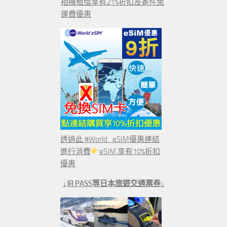
相機租借享有21%折扣及寄件免
運費優惠
透過此 #World_eSIM優惠連結
進行消費
eSIM 享有10%折扣
優惠
↓JR PASS等日本旅遊交通票券↓