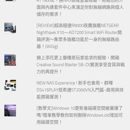
RT1900ac，挾NAS領域豐富經驗，用親切的介
面與內建套件中心來滿足你對無線網路與個人
儲存的需求！
[REVIEW]超高極速R9000夜鷹旗艦NETGEAR
Nighthawk X10—AD7200 Smart WiFi Router開
箱評測～集眾多旗艦功能於一身的無線路由
器！(WiGig)
錦上添花更上層樓是玩家追求的極致，開箱
Creative Sound Blaster SB-ZX實測享受音質與戰
力的再提升！
NEW NAS Experience ! 新手也會用，群暉
DS415PLAY搭希捷ST2000VN入門篇~啟用與效
能開箱實測！
[教學文]Windows 10更新後磁碟空間被塞爆了
嗎?簡單教學教你如何刪除Windows.old增加可
用磁碟空間！