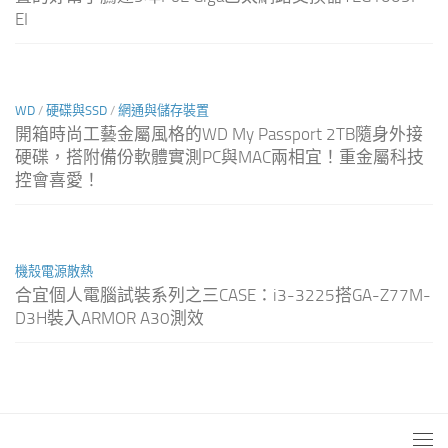
EI
WD
/
硬碟與SSD
/
網通與儲存裝置
開箱時尚工藝金屬風格的WD My Passport 2TB隨身外接
硬碟，搭附備份軟體實測PC與MAC兩相宜！重金屬科技
控會喜愛！
機殼電源散熱
合宜個人電腦試裝系列之三CASE：i3-3225搭GA-Z77M-
D3H裝入ARMOR A30測效