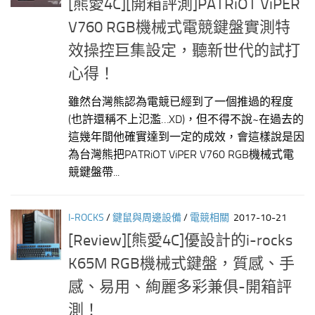
[熊愛4C][開箱評測]PATRiOT ViPER
V760 RGB機械式電競鍵盤實測特
效操控巨集設定，聽新世代的試打
心得！
雖然台灣熊認為電競已經到了一個推過的程度
(也許還稱不上氾濫…XD)，但不得不說~在過去的
這幾年間他確實達到一定的成效，會這樣說是因
為台灣熊把PATRiOT ViPER V760 RGB機械式電
競鍵盤帶...
I-ROCKS
/
鍵鼠與周邊設備
/
電競相關
2017-10-21
[Review][熊愛4C]優設計的i-rocks
K65M RGB機械式鍵盤，質感、手
感、易用、絢麗多彩兼俱-開箱評
測！