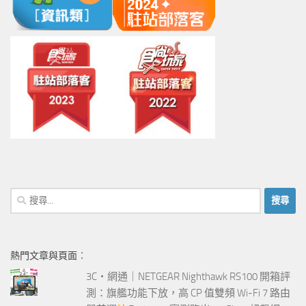
搜
尋
關
鍵
熱門文章與頁面︰
字:
3C‧網通｜NETGEAR Nighthawk RS100 開箱評
測：旗艦功能下放，高 CP 值雙頻 Wi-Fi 7 路由