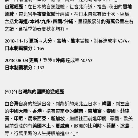
自駕經歷
：在日本的自駕經驗，包含北海道、福島~秋田的
雪地
駕駛
，東北岩手
夜間駕駛
等經驗，在日本自駕有數十次、區域
含括
北海道/本州/九州/四國/沖繩
、里程數累計
約有萬公里左
右
之譜，含括季節春夏秋冬均有。
2018-11-15 更新→
大分
、
宮崎
、
熊本
賞楓，制县達成率
43/47
日本制霸積分：164
2018-08-03 更新
！登陸
#沖繩
達成率
40/47
日本制霸積分：152
(^(T)^) 台灣熊的國際旅遊經歷
由
台灣
自身的旅遊出發，到鄰近的東北亞日本、
韓國
，到左臨
的
中國大陸
、
香港
，還有東南亞的
越南
、
柬埔寨
、
泰國
、
菲律
賓
、
印尼
、
馬來西亞
、
新加坡
，繼續往西前進
印度
…等國。歐美
目前登陸的有
美國本土
、
夏威夷
，歐洲的
比利時
、
荷蘭
、
冰島
…
等，行萬里路的人生持續前進中 ^_^