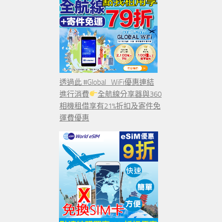
透過此 #Global_WiFi優惠連結
進行消費
全航線分享器與360
相機租借享有21%折扣及寄件免
運費優惠