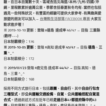
驗，在日本自駕數十次、區域含括
北海道/本州/九州/四國/沖
繩，
里程數累計
逾萬公里
，季節含括春夏秋冬均有~當然也包括
遇見一些特殊狀況，有豐富的經驗可提供大家參考~有興趣與愛
旅遊的朋友可以加入→
台灣熊生活部落 FACEBOOK 專頁
大家互
動求進步喔！
※ 2019-10-10 更新：登陸 #
德島
達成率 46/47 → 目指 三重縣
(歡呼~~~)
日本制霸積分：176
※ 2019-10-05 更新
：登陸 #高知 達成率
45/47
→ 目指
德島
、
三
重
^_^
日本制霸積分：172
※
2019/07/23
登陸 #鹿兒島 達成率
44/47
→ 目指 高知、德
島、三重 ^_^
日本制霸積分：168
採用不同方式旅行日本，包括
跟團
、
自由行
，其中
自由行包含
三種型式
，即
公共運輸交通設備
、
自駕
、
公共運輸搭配自駕混
合式
。透過前述方式在近年已經
走過日本47都道府縣中的43
個
，目前僅剩三重縣、德島、高知、鹿兒島尚未登陸 ^_^ 。