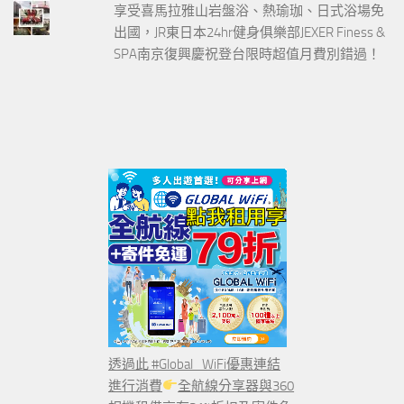
享受喜馬拉雅山岩盤浴、熱瑜珈、日式浴場免
出國，JR東日本24hr健身俱樂部JEXER Finess &
SPA南京復興慶祝登台限時超值月費別錯過！
透過此 #Global_WiFi優惠連結
進行消費
全航線分享器與360