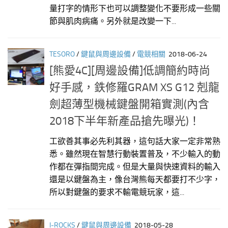
量打字的情形下也可以調整變化不要形成一些關
節與肌肉病痛。另外就是改變一下...
TESORO
/
鍵鼠與周邊設備
/
電競相關
2018-06-24
[熊愛4C][周邊設備]低調簡約時尚
好手感，鉄修羅GRAM XS G12 剋龍
劍超薄型機械鍵盤開箱實測(內含
2018下半年新產品搶先曝光)！
工欲善其事必先利其器，這句話大家一定非常熟
悉。雖然現在智慧行動裝置普及，不少輸入的動
作都在彈指間完成。但是大量與快速資料的輸入
還是以鍵盤為主，像台灣熊每天都要打不少字，
所以對鍵盤的要求不輸電競玩家，這...
I-ROCKS
/
鍵鼠與周邊設備
2018-05-28