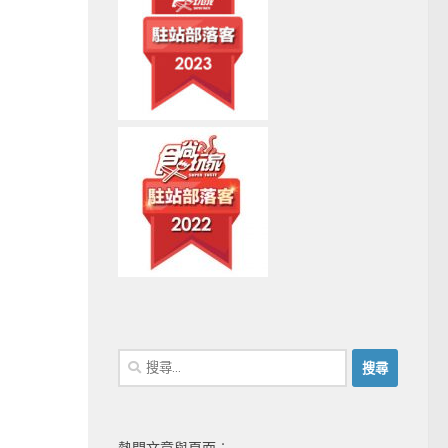
搜
尋
關
鍵