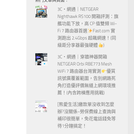
熱門文章與頁面︰
字:
3C‧網通｜NETGEAR
Nighthawk RS100 開箱評測：旗
艦功能下放，高 CP 值雙頻 Wi-
Fi 7 路由器首選
Fast.com 實
測跑出 2.4Gbps 超飆網速！(同
級距分享器最強硬體
)
3C‧網通｜穿牆神器開箱
NETGEAR Orbi RBE773 Mesh
WiFi 7 路由器台灣實測
優質
訊號廣覆蓋範圍，告別網路死
角打造優評價無縫上網環境推
薦！(內含跨棟應用挑戰)
[熊愛生活]繳款單沒收到怎麼
辦?沒關係~勞保費線上查詢與
補印很簡單，免花電話錢免等
待1分鐘搞定！