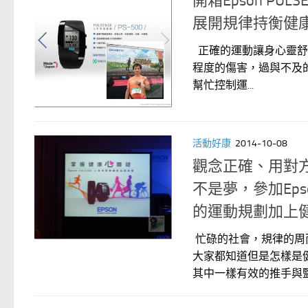
開箱Epson PU
展開規律持衡健
正確的運動讓身心靈舒
程度的傷害，過與不及
幫忙控制運...
活動好康
2014-10-08
觀念正確、用對
不是夢，參加Eps
的運動規劃加上
忙碌的社會，規律的周
大家都知道但是怎樣是
其中一樣有效的推手與監.