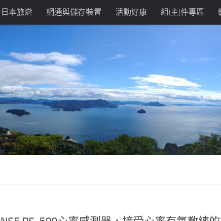
日本旅遊
網通與儲存裝置
活動好康
組(主)件專區