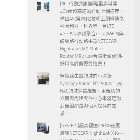
[3C-行動通訊]開箱最高可達
2Gb超超高速的行動上網速度、
榨出4G(第四代)技術上網極速之
神兵利器，世界第一台LTE
4G、5CA(5頻聚合)、ac(WiFi5)無
線網路行動路由器NETGEAR
Nighthawk M2 Mobile
Router(MR2100)台灣街頭實測-
好用高評價優質推薦！
無線路由器領域的小清新
Synology Router RT1900ac，挾
NAS領域豐富經驗，用親切的
介面與內建套件中心來滿足你
對無線網路與個人儲存的需
求！
[REVIEW]超高極速R9000夜鷹
旗艦NETGEAR Nighthawk X10—