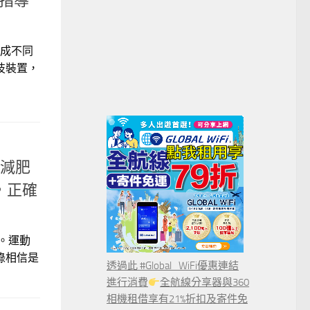
的指導
成不同
技裝置，
減肥
，正確
。運動
錄相信是
透過此 #Global_WiFi優惠連結
進行消費
全航線分享器與360
相機租借享有21%折扣及寄件免