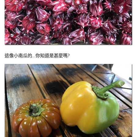
這像小南瓜的…你知道是甚麼嗎?