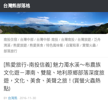
台灣熊部落格
Skip to content
南投住宿
/
台灣中部
/
台灣中部-南投
/
台灣南投
/
台灣旅遊
/
泛舟
溯溪
/
熊愛旅遊
/
熊愛美食
/
特色風味餐
/
自駕租車
/
賞螢火蟲
/
部落旅行
[熊愛旅行-南投信義] 魅力濁水溪～布農族
文化遊－潭南、雙龍、地利原鄉部落深度旅
遊，文化、美食、美聲之旅！(賞螢火蟲熱
點)
BY
台灣熊
·
2016-11-30