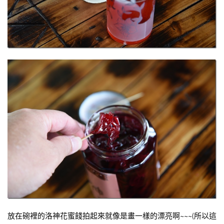
放在碗裡的洛神花蜜餞拍起來就像是畫一樣的漂亮啊~~~(所以這