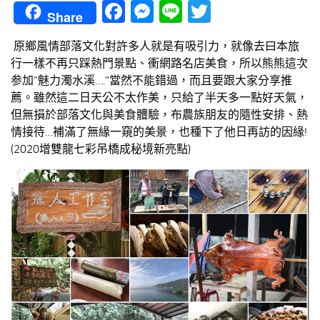
Facebook
Messenger
Line
Twitter
Share
原鄉風情部落文化對許多人就是有吸引力，就像去曰本旅
行一樣不再只踩熱門景點、衝網路名店美食，所以熊熊這次
参加”魅力濁水溪….”當然不能錯過，而且要跟大家分享推
薦。雖然這二日天公不太作美，只給了半天多一點好天氣，
但無損於部落文化與美食體驗，布農族朋友的隨性安排、熱
情接待…補滿了無緣一窺的美景，也種下了他日再訪的因緣!
(2020增雙龍七彩吊橋成秘境新亮點)