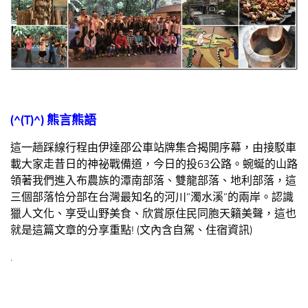
(^(T)^) 熊言熊語
這一趟踩線行程由伊達邵公車站牌集合揭開序幕，由接駁車
載大家走昔日的神祕戰備道，今日的投63公路。蜿蜒的山路
領著我們進入布農族的潭南部落、雙龍部落、地利部落，這
三個部落恰分部在台灣最知名的河川”濁水溪”的兩岸。認識
獵人文化、享受山野美食、欣賞原住民同胞天籟美聲，這也
就是這篇文章的分享重點! (文內含自駕、住宿資訊)
.