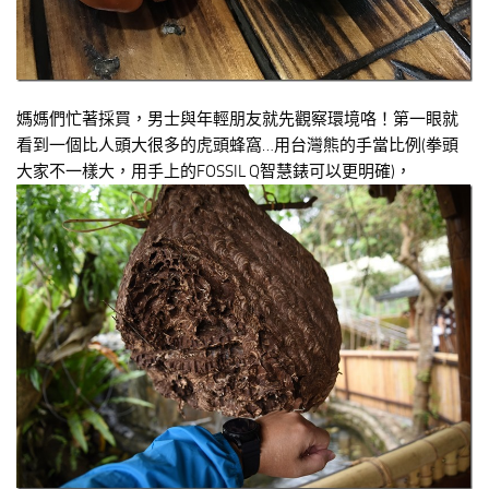
媽媽們忙著採買，男士與年輕朋友就先觀察環境咯！第一眼就
看到一個比人頭大很多的虎頭蜂窩…用台灣熊的手當比例(拳頭
大家不一樣大，用手上的FOSSIL Q智慧錶可以更明確)，