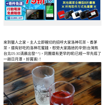
來到獵人之家，主人立即親切的招呼大家洛神花茶、香茅
茶，還有好吃的洛神花蜜餞，慰勞大家路途的辛勞(台灣熊
台北05:30清晨出發^^)，同團還有更早的呢(已經一早先逛了
一趟日月潭，好厲害)！