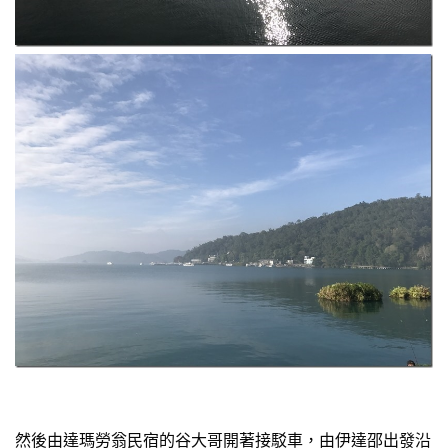
然後由達瑪勞翁民宿的谷大哥開著接駁車，由伊達邵出發沿