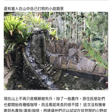
還有獵人在山中自己打照的小庭園景
現在山上不再只是檳榔樹充斥，除了一般農作，原住民朋友們
也都開始有種植咖啡，而且看起來長的很不錯！ 這次沒有機會
喝到布農族(潭南)咖啡，想建議他們可以試試在這悠閒的山野庭