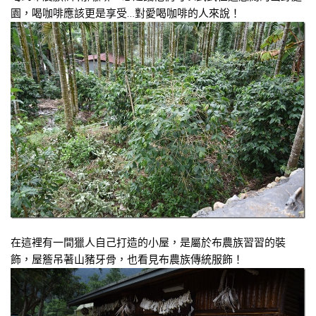
園，喝咖啡應該更是享受…對愛喝咖啡的人來說！
在這裡有一間獵人自己打造的小屋，是屬於布農族習習的裝
飾，屋簷吊著山豬牙骨，也看見布農族傳統服飾！