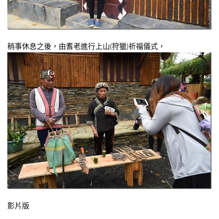
稍事休息之後，由耆老進行上山(狩獵)祈福儀式，
影片版