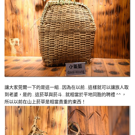
讓大家莞爾一下的是這一組…因為在以前…這樣就可以讓族人取
到老婆，是的…這菸草與菸斗…就相當於平地同胞的聘禮 ^^ ，
所以以前在山上菸草是相當貴重的東西！